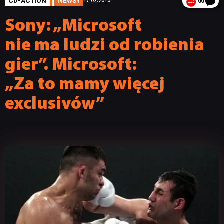
CD-ACTION
NEWSY
17.02.2010
66
Sony: „Microsoft
nie ma ludzi od robienia
gier”. Microsoft:
„Za to mamy więcej
exclusivów”