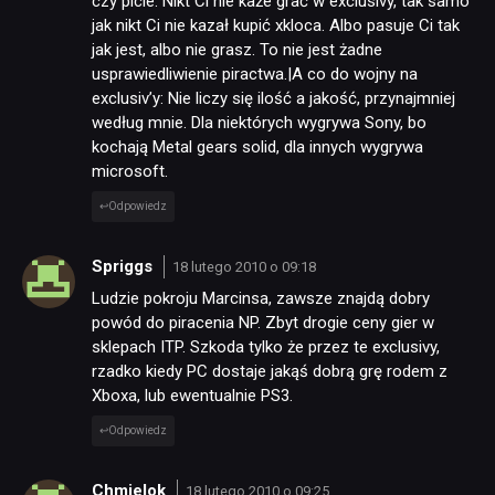
czy picie. Nikt Ci nie każe grać w exclusivy, tak samo
jak nikt Ci nie kazał kupić xkloca. Albo pasuje Ci tak
jak jest, albo nie grasz. To nie jest żadne
usprawiedliwienie piractwa.|A co do wojny na
exclusiv’y: Nie liczy się ilość a jakość, przynajmniej
według mnie. Dla niektórych wygrywa Sony, bo
kochają Metal gears solid, dla innych wygrywa
microsoft.
Odpowiedz
Spriggs
18 lutego 2010 o 09:18
Ludzie pokroju Marcinsa, zawsze znajdą dobry
powód do piracenia NP. Zbyt drogie ceny gier w
sklepach ITP. Szkoda tylko że przez te exclusivy,
rzadko kiedy PC dostaje jakąś dobrą grę rodem z
Xboxa, lub ewentualnie PS3.
Odpowiedz
Chmielok
18 lutego 2010 o 09:25