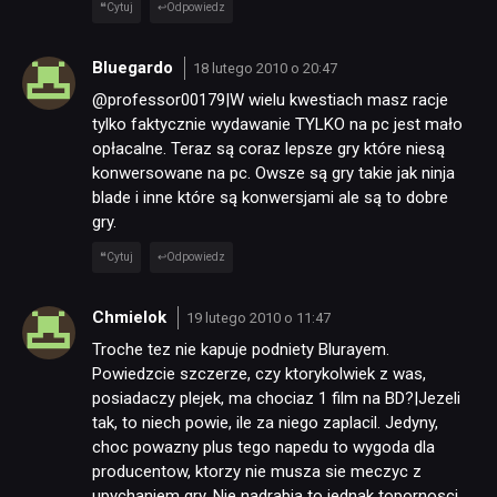
Cytuj
Odpowiedz
Bluegardo
18 lutego 2010 o 20:47
@professor00179|W wielu kwestiach masz racje
tylko faktycznie wydawanie TYLKO na pc jest mało
opłacalne. Teraz są coraz lepsze gry które niesą
konwersowane na pc. Owsze są gry takie jak ninja
blade i inne które są konwersjami ale są to dobre
gry.
Cytuj
Odpowiedz
Chmielok
19 lutego 2010 o 11:47
Troche tez nie kapuje podniety Blurayem.
Powiedzcie szczerze, czy ktorykolwiek z was,
posiadaczy plejek, ma chociaz 1 film na BD?|Jezeli
tak, to niech powie, ile za niego zaplacil. Jedyny,
choc powazny plus tego napedu to wygoda dla
producentow, ktorzy nie musza sie meczyc z
upychaniem gry. Nie nadrabia to jednak topornosci