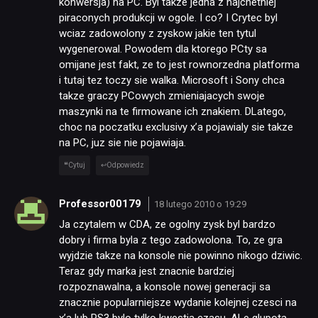
konwersja) na PC. Byl takze jedna z najchetniej
piraconych produkcji w ogole. I co? I Crytec byl
wciaz zadowolony z zyskow jakie ten tytul
wygenerowal. Powodem dla ktorego PCty sa
omijane jest fakt, ze to jest rownorzedna platforma
i tutaj tez toczy sie walka. Microsoft i Sony chca
takze graczy PCowych zmieniajacych swoje
maszynki na te firmowane ich znakiem. DLatego,
choc na poczatku exclusivy x’a pojawialy sie takze
na PC, juz sie nie pojawiaja.
Cytuj
Odpowiedz
Professor00179
18 lutego 2010 o 19:29
Ja czytalem w CDA, ze ogolny zysk byl bardzo
dobry i firma byla z tego zadowolona. To, ze gra
wyjdzie takze na konsole nie powinno nikogo dziwic.
Teraz gdy marka jest znacnie bardziej
rozpoznawalna, a konsole nowej generacji sa
znacznie popularniejsze wydanie kolejnej czesci na