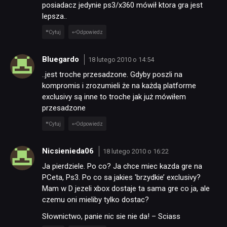
posiadacz jedynie ps3/x360 mówił ktora gra jest
lepsza..
Cytuj
Odpowiedz
Bluegardo
18 lutego 2010 o 14:54
..jest troche przesadzone. Gdyby poszli na
kompromis i zrozumieli że na każdą platforme
exclusivy są inne to troche jak już mówiłem
przesadzone
Cytuj
Odpowiedz
Nicsienieda06
18 lutego 2010 o 16:22
Ja pierdziele. Po co? Ja chce miec kazda gre na
PCeta, Ps3. Po co sa jakies 'brzydkie’ exclusivy?
Mam w D jezeli xbox dostaje ta sama gre co ja, ale
czemu oni mieliby tylko dostac?
Słownictwo, panie nic sie nie da! – Sciass