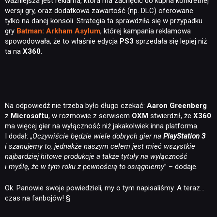
ważniejsza jest reklama, która ma zachęcić do kupna konkretnej
wersji gry, oraz dodatkowa zawartość (np. DLC) oferowane
tylko na danej konsoli. Strategia ta sprawdziła się w przypadku
gry
Batman: Arkham Asylum
, której kampania reklamowa
spowodowała, że to właśnie edycja
PS3
sprzedała się lepiej niż
ta na
X360
.
Na odpowiedź nie trzeba było długo czekać:
Aaron Greenberg
z
Microsoftu
, w rozmowie z serwisem
OXM
stwierdził, że
X360
ma więcej gier na wyłączność niż jakakolwiek inna platforma.
I dodał: „
Oczywiście będzie wiele dobrych gier na
PlayStation 3
i szanujemy to, jednakże naszym celem jest mieć wszystkie
najbardziej hitowe produkcje a także tytuły na wyłączność
i myślę, że
w tym roku
z pewnością
to
osiągniemy
” – dodaje.
Ok. Panowie swoje powiedzieli, my o tym napisaliśmy. A teraz…
czas na fanbojów! §