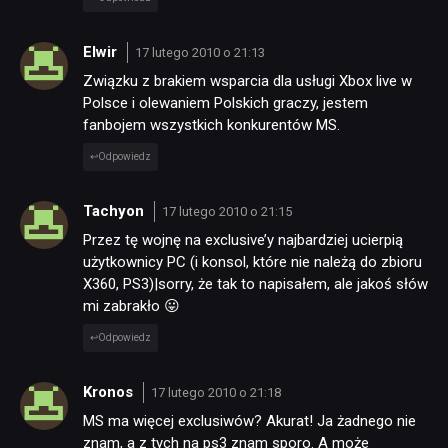
Elwir
17 lutego 2010 o 21:13
Związku z brakiem wsparcia dla usługi Xbox live w
Polsce i olewaniem Polskich graczy, jestem
fanbojem wszystkich konkurentów MS.
Odpowiedz
Tachyon
17 lutego 2010 o 21:15
Przez tę wojnę na exclusive’y najbardziej ucierpią
użytkownicy PC (i konsol, które nie należą do zbioru
X360, PS3)|sorry, że tak to napisałem, ale jakoś słów
mi zabrakło 😛
Odpowiedz
Kronos
17 lutego 2010 o 21:18
MS ma więcej exclusiwów? Akurat! Ja żadnego nie
znam, a z tych na ps3 znam sporo. A może