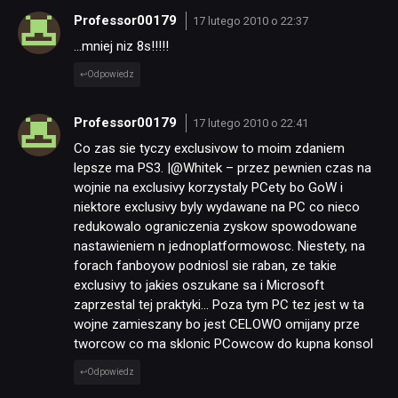
Professor00179
17 lutego 2010 o 22:37
…mniej niz 8s!!!!!
Odpowiedz
Professor00179
17 lutego 2010 o 22:41
Co zas sie tyczy exclusivow to moim zdaniem
lepsze ma PS3. |@Whitek – przez pewnien czas na
wojnie na exclusivy korzystaly PCety bo GoW i
niektore exclusivy byly wydawane na PC co nieco
redukowalo ograniczenia zyskow spowodowane
nastawieniem n jednoplatformowosc. Niestety, na
forach fanboyow podniosl sie raban, ze takie
exclusivy to jakies oszukane sa i Microsoft
zaprzestal tej praktyki… Poza tym PC tez jest w ta
wojne zamieszany bo jest CELOWO omijany prze
tworcow co ma sklonic PCowcow do kupna konsol
Odpowiedz