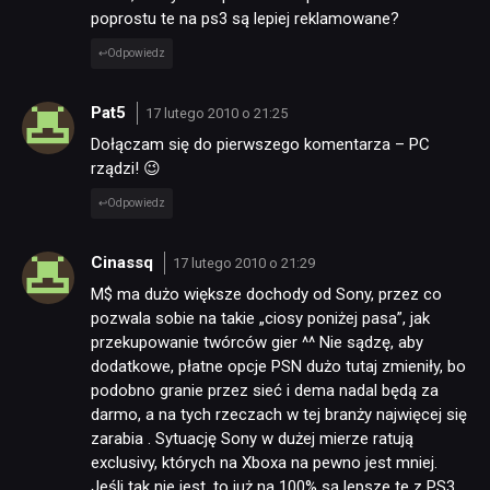
poprostu te na ps3 są lepiej reklamowane?
Odpowiedz
Pat5
17 lutego 2010 o 21:25
Dołączam się do pierwszego komentarza – PC
rządzi! 😉
Odpowiedz
Cinassq
17 lutego 2010 o 21:29
M$ ma dużo większe dochody od Sony, przez co
pozwala sobie na takie „ciosy poniżej pasa”, jak
przekupowanie twórców gier ^^ Nie sądzę, aby
dodatkowe, płatne opcje PSN dużo tutaj zmieniły, bo
podobno granie przez sieć i dema nadal będą za
darmo, a na tych rzeczach w tej branży najwięcej się
zarabia . Sytuację Sony w dużej mierze ratują
exclusivy, których na Xboxa na pewno jest mniej.
Jeśli tak nie jest, to już na 100% są lepsze te z PS3.