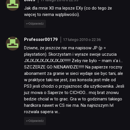
Jak dla mnie X0 ma lepsze EXy (co do tego że
więcej to niema wątpliwości).
Odpowiedz
Professor00179
17 lutego 2010 o 22:36
Dziwne, ze jeszcze nie ma napisow JP (p =
playstation). Skorzystam i wyraze swoje uczucia
JXJXJXJXJXJXJXJX!!!!!! Zeby nie bylo – mam x’a i…
SZCZERZE GO NIENAWIDZE!!!!! Na papierze roczny
abonament za granie w sieci wydaje sie byc tani, ale
w praktyce taki nie jest, zas konsola jest mile od
PS3 jesli chodzi o przyjaznosc dla uzytkownika. Jesli
juz mowa o Saperze to CICHOO… moj brat znowu
bedzie chcial w to grac. Gra w to godzinami takiego
hardkora nawet w CS nie ma. Na najnizszym lvl
rozwala sapera w…
Odpowiedz