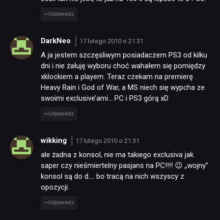
Odpowiedz
DarkNeo
17 lutego 2010 o 21:31
A ja jestem szczęsliwym posiadaczem PS3 od kilku
dni i nie żałuję wyboru choć wahałem się pomiędzy
xklockiem a playem. Teraz czekam na premierę
Heavy Rain i God of War, a MS niech się wypcha ze
swoimi exclusive’ami… PC i PS3 górą xD
Odpowiedz
wikking
17 lutego 2010 o 21:31
ale żadna z konsol, nie ma takiego exclusiva jak
saper czy nieśmiertelny pasjans na PC!!!! 😉 „wojny”
konsol są do d…. bo tracą na nich wszyscy z
opozycji.
Odpowiedz