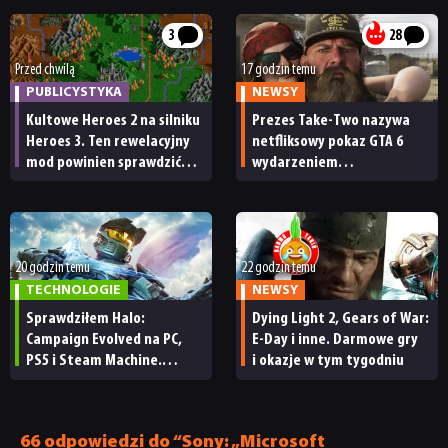
3
28
Przed chwilą
17 godzin temu
PUBLICYSTYKA
NEWSY
Kultowe Heroes 2 na silniku
Prezes Take-Two nazywa
Heroes 3. Ten rewelacyjny
netfliksowy pokaz GTA 6
mod powinien sprawdzić
wydarzeniem
każdy fan
obowiązkowym. Nawet
nie wie, ilu Netflix
ma subskrybentów
20 godzin temu
22 godzin temu
TECHNOLOGIE
NEWSY
Sprawdziłem Halo:
Dying Light 2, Gears of War:
Campaign Evolved na PC,
E-Day i inne. Darmowe gry
PS5 i Steam Machine.
i okazje w tym tygodniu
Wygląda świetnie,
ale ma parę problemów
[RECENZJA TECHNICZNA]
66 odpowiedzi do “Sony: „Microsoft