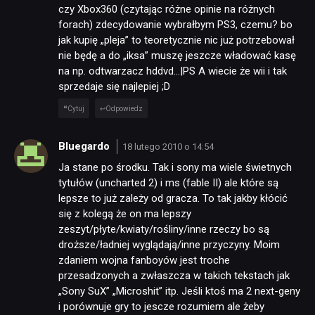
czy Xbox360 (czytając różne opinie na różnych
forach) zdecydowanie wybrałbym PS3, czemu? bo
jak kupię „pleja” to teoretycznie nic już potrzebował
nie będę a do „iksa” muszę jeszcze władować kasę
na np. odtwarzacz hddvd…|PS A wiecie że wii i tak
sprzedaje się najlepiej ;D
Cytuj
Odpowiedz
Bluegardo
18 lutego 2010 o 14:54
Ja stane po środku. Tak i sony ma wiele świetnych
tytułów (uncharted 2) i ms (fable II) ale które są
lepsze to już zależy od gracza. To tak jakby kłócić
się z kolegą że on ma lepszy
zeszyt/płyte/kwiaty/rośliny/inne rzeczy bo są
droższe/ładniej wyglądają/inne przyczyny. Moim
zdaniem wojna fanboyów jest troche
przesadzonych a zwłaszcza w takich tekstach jak
„Sony SuX” „Microshit” itp. Jeśli ktoś ma 2 next-geny
i porównuje gry to jescze rozumiem ale żeby