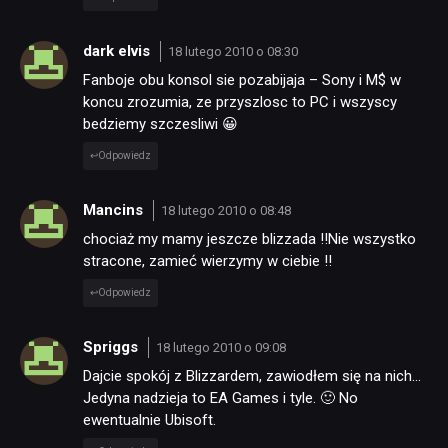
dark elvis
18 lutego 2010 o 08:30
Fanboje obu konsol sie pozabijaja – Sony i M$ w
koncu zrozumia, ze przyszlosc to PC i wszyscy
bedziemy szczesliwi 😀
Odpowiedz
Mancins
18 lutego 2010 o 08:48
chociaż my mamy jeszcze blizzada !!Nie wszystko
stracone, zamieć wierzymy w ciebie !!
Odpowiedz
Spriggs
18 lutego 2010 o 09:08
Dajcie spokój z Blizzardem, zawiodłem się na nich…
Jedyna nadzieja to EA Games i tyle. 🙂 No
ewentualnie Ubisoft.