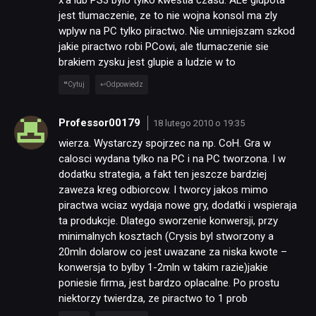
x’a lub PS3 bylo tylko kwestia czasu. ALe glupota
jest tlumaczenie, ze to nie wojna konsol ma zly
wplyw na PC tylko piractwo. Nie umniejszam szkod
jakie piractwo robi PCowi, ale tlumaczenie sie
brakiem zysku jest glupie a ludzie w to
Cytuj
Odpowiedz
Professor00179
18 lutego 2010 o 19:35
wierza. Wystarczy spojrzec na np. CoH. Gra w
calosci wydana tylko na PC i na PC tworzona. I w
dodatku strategia, a fakt ten jeszcze bardziej
zaweza kreg odbiorcow. I tworcy jakos mimo
piractwa wciaz wydaja nowe gry, dodatki i wspieraja
ta produkcje. Dlatego sworzenie konwersji, przy
minimalnych kosztach (Crysis byl stworzony a
20mln dolarow co jest uwazane za niska kwote –
konwersja to bylby 1-2mln w takim razie)jakie
poniesie firma, jest bardzo oplacalne. Po prostu
niektorzy twierdza, ze piractwo to 1 prob