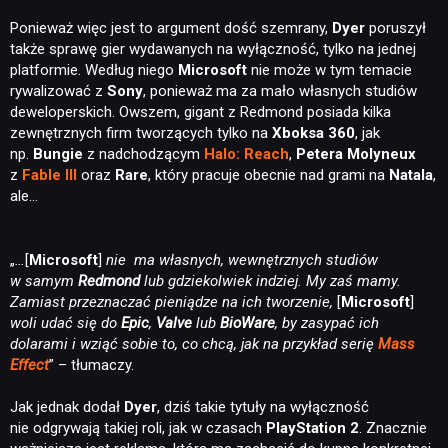
Ponieważ więc jest to argument dość szemrany,
Dyer
poruszył
także sprawę gier wydawanych na wyłączność, tylko na jednej
platformie. Według niego
Microsoft
nie może w tym temacie
rywalizować z
Sony
, ponieważ ma za mało własnych studiów
deweloperskich. Owszem, gigant z Redmond posiada kilka
zewnętrznych firm tworzących tylko na
Xboksa 360
, jak
np.
Bungie
z nadchodzącym
Halo: Reach
,
Petera Molyneux
z
Fable III
oraz
Rare
, który pracuje obecnie nad grami na
Natala
,
ale…
„
…
[
Microsoft
]
nie
ma własnych, wewnętrznych studiów
w samym
Redmond
lub gdziekolwiek indziej. My zaś mamy.
Zamiast przeznaczać pieniądze na ich tworzenie,
[
Microsoft
]
woli udać się do
Epic
,
Valve
lub
BioWare
, by zasypać ich
dolarami i wziąć sobie to, co chcą, jak na przykład serię
Mass
Effect
” – tłumaczy.
Jak jednak dodał
Dyer
, dziś takie tytuły na wyłączność
nie odgrywają takiej roli, jak w czasach
PlayStation 2
. Znacznie