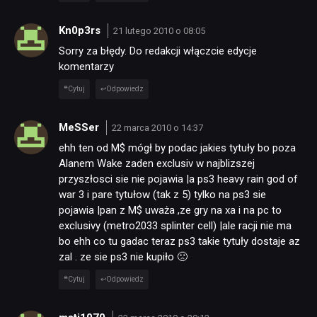
Kn0p3rs
21 lutego 2010 o 08:05
TECHNOLOGIE
Sorry za błędy. Do redakcji włączcie edycje
komentarzy
DYSKUSJE
Cytuj
Odpowiedz
MeSSer
22 marca 2010 o 14:37
JUŻ GRALIŚMY
ehh ten od M$ mógł by podac jakies tytuły bo poza
Alanem Wake zaden exclusiv w najblizszej
przyszłosci sie nie pojawia |a ps3 heavy rain god of
SKLEP
war 3 i pare tytułow (tak z 5) tylko na ps3 sie
pojawia |pan z M$ uważa ,ze gry na xa i na pc to
exclusivy (metro2033 splinter cell) |ale racji nie ma
bo ehh co tu gadac teraz ps3 takie tytuły dostaje az
zal . ze sie ps3 nie kupiło 🙁
Cytuj
Odpowiedz