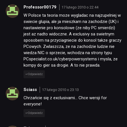
Professor00179
17 lutego 2010 o 22:44
W Polsce ta teoria moze wygladac na najzupelniej w
swiecie glupia, ale ja mieszkam na zachodzie (UK) i
nastawienie pro konsolowe (ze niby PC smierdzi)
jest az nadto widoczne. A exclusivy sa swietnym
sposobem na przyciagniecie do konsol takze graczy
PCowych. Zwlaszcza, ze na zachodzie ludzie nie
wiedza NIC o sprzecie, wchodza na strony typu
PCspecialist.co.uk/cyberpowersystems i mysla, ze
kompy do gier sa drogie. A to nie prawda.
Odpowiedz
Sciass
17 lutego 2010 o 23:13
Chrzańcie się z exclusivami… Chce wersji for
everyone!
Odpowiedz