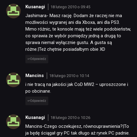
Kusanagi
18 lutego 2010 o 09:45
Jashimara- Masz rację. Dodam że raczej nie ma
możliwości wygranej ani dla Xboxa, ani dla PS3.
Mimo różnic, te konsole mają też wiele podobieństw,
co sprawia że wybór pomiędzy jedną a drugą to
sprawa niemal wyłącznie gustu. A gusta są
różne.|Też chętnie posiadałbym obie XD
Odpowiedz
Mancins
18 lutego 2010 o 10:14
i nie tracą na jakości jak CoD MW2 – uproszczone i
po obcinane.
Odpowiedz
Kusanagi
18 lutego 2010 o 10:26
Mancins-Czego oczekujesz, równouprawnienia?|To
ja będę ściągał gry PC tak długo aż rynek PC padnie.