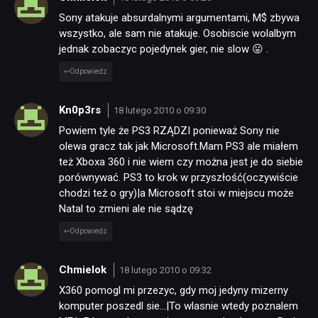
Sony atakuje absurdalnymi argumentami, M$ zbywa
wszystko, ale sam nie atakuje. Osobiscie wolalbym
jednak zobaczyc pojedynek gier, nie slow 😛 .
Odpowiedz
Kn0p3rs
18 lutego 2010 o 09:30
Powiem tyle że PS3 RZĄDZI ponieważ Sony nie
olewa gracz tak jak Microsoft.Mam PS3 ale miałem
też Xboxa 360 i nie wiem czy można jest je do siebie
porównywać. PS3 to krok w przyszłość(oczywiście
chodzi też o gry)|a Microsoft stoi w miejscu może
Natal to zmieni ale nie sądzę
Odpowiedz
Chmielok
18 lutego 2010 o 09:32
X360 pomogl mi przezyc, gdy moj jedyny mizerny
komputer poszedl sie…|To wlasnie wtedy poznalem