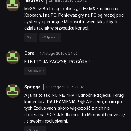
mati1070
23 marca 2010 o 20:12
MeSSer> Bo to są exclusivy, gdyż M$ zarabia i na
Xboxach, i na PC. Ponieważ gry na PC są raczej pod
systemy operacyjne Microsoftu więc tak jakby to
działa tak jak w przypadku konsol.
Cytuj
Odpowiedz
Cors
17 lutego 2010 o 21:06
EJ EJ TO JA ZACZNĘ- PC GÓRĄ !
Odpowiedz
Spriggs
17 lutego 2010 o 21:07
A ja na to tak. NO NIE 4HP ! Odnośnie zdjęcia. I drugi
komentarz. DAJ KAMIENIA. ! 😀 Ale serio, co im po
tych Exclusivach, skoro większość z nich nie
dociera na PC. ? Jak dla mnie to Microsoft może się
, z swoimi exclusivami.
Odpowiedz