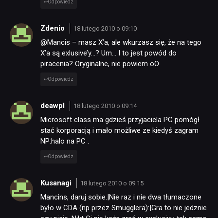
Odpowiedz
Zdenio
18 lutego 2010 o 09:10
@Mancis – masz X’a, ale wkurzasz się, że na tego
X’a są exlusive’y…? Um… I to jest powód do
piracenia? Oryginalne, nie powiem oO
Odpowiedz
deawpl
18 lutego 2010 o 09:14
Microsoft class ma gdzieś przyjaciela PC pomógł
stać korporacją i mało możliwe ze kiedyś zagram
NP:halo na PC .
Odpowiedz
Kusanagi
18 lutego 2010 o 09:15
Mancins, daruj sobie.|Nie raz i nie dwa tłumaczone
było w CDA (np przez Smugglera):|Gra to nie jedznie