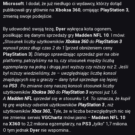
Microsoft
. I dodał, że już niedługo ci wydawcy, którzy dotąd
publikowali gry głównie na
Xboksa 360
, omijając
PlayStation 3
,
zmienią swoje podejście.
By udowodnić swoją tezę,
Dyer
wykręca kota ogonem,
posiłkując się danymi sprzedaży gry
Madden NFL 10
. I mówi:
„
Stosunek liczby użytkowników
Xboksa 360
do
PlayStation 3
wynosił przez długi czas 2 do 1
[przed obniżeniem ceny
PlayStation 3
].
Dlatego sprawdzając sprzedaż gier na obie
platformy, patrzyliśmy na to, czy stosunek między liczbą
egzemplarzy na jedną i drugą jest wyższy czy niższy niż 2. Jeśli
był niższy wiedzieliśmy, że –
uwzględniając liczbę konsol
znajdujących się u graczy
– dany tytuł sprzedaje się lepiej
na
PS3
. Po zmianie ceny naszej konsoli stosunek liczby
użytkowników
Xboksa 360
do
PlayStation 3
wynosi już 1,6.
A
Madden NFL
sprzedał się w stosunku 1,4. To oznacza, że
kupił
tę grę większy odsetek użytkowników
PlayStation 3
, niż
użytkowników
Xbox 360
„. Tyle, że w liczba bezwzględnych nic się
nie zmienia: serwis
VGChartz
mówi jasno –
Madden NFL 10
na
X360
to 2,2 miliona egzemplarzy, na
PS3
„
tylko
” 1,7 miliona.
O tym jednak
Dyer
nie wspomina…