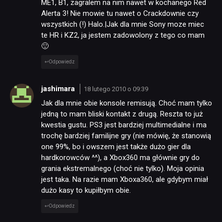
ME1, B1, zagralem na nim nawet w kochanego Red
Alerta 3! Nie mowie tu nawet o Crackdownie czy
wszystkich (!) Halo.|Jak dla mnie Sony moze miec
te HR i KZ2, ja jestem zadowolony z tego co mam
🙂
Odpowiedz
jashimara
18 lutego 2010 o 09:39
Jak dla mnie obie konsole remisują. Choć mam tylko
jedną to mam bliski kontakt z drugą. Reszta to już
kwestia gustu. PS3 jest bardziej multimedialne i ma
trochę bardziej familijne gry (nie mówię, że stanowią
one 99%, bo i owszem jest także dużo gier dla
hardkorowców ^^), a Xbox360 ma głównie gry do
grania ekstremalnego (choć nie tylko). Moja opinia
jest taka. Na razie mam Xboxa360, ale gdybym miał
dużo kasy to kupiłbym obie.
Odpowiedz