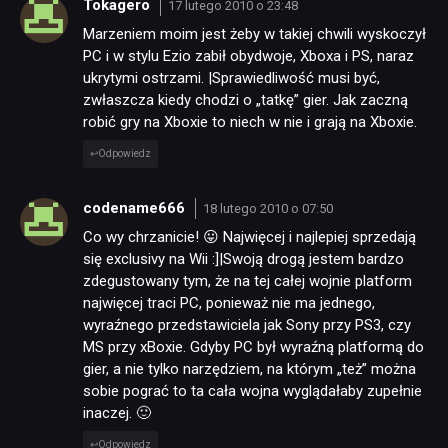
Tokagero
17 lutego 2010 o 23:48
Marzeniem moim jest żeby w takiej chwili wyskoczył
PC i w stylu Ezio zabił obydwoje, Xboxa i PS, naraz
ukrytymi ostrzami. |Sprawiedliwość musi być,
zwłaszcza kiedy chodzi o „tatkę” gier. Jak zaczną
robić gry na Xboxie to niech w nie i grają na Xboxie.
Odpowiedz
codename666
18 lutego 2010 o 07:50
Co wy chrzanicie! 😛 Najwięcej i najlepiej sprzedają
się exclusivy na Wii :]|Swoją drogą jestem bardzo
zdegustowany tym, że na tej całej wojnie platform
najwięcej traci PC, ponieważ nie ma jednego,
wyraźnego przedstawiciela jak Sony przy PS3, czy
MS przy xBoxie. Gdyby PC był wyraźną platformą do
gier, a nie tylko narzędziem, na którym „też” można
sobie pograć to ta cała wojna wyglądałaby zupełnie
inaczej. 🙂
Odpowiedz