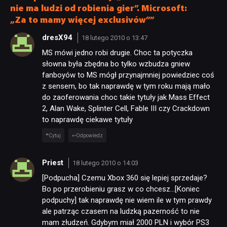
nie ma ludzi od robienia gier”. Microsoft:
„Za to mamy więcej exclusivów””
dresX94
18 lutego 2010 o 13:47
MS mówi jedno robi drugie. Choc ta potyczka
słowna była zbędna bo tylko wzbudza gniew
fanboyów to MS mógł przynajmniej powiedziec coś
z sensem, bo tak naprawdę w tym roku mają mało
do zaoferowania choc takie tytuły jak Mass Effect
2, Alan Wake, Splinter Cell, Fable III czy Crackdown
to naprawdę ciekawe tytuły
Cytuj
Odpowiedz
Priest
18 lutego 2010 o 14:03
[Podpucha] Czemu Xbox 360 się lepiej sprzedaje?
Bo po przerobieniu grasz w co chcesz…[Koniec
podpuchy] tak naprawdę nie wiem ile w tym prawdy
ale patrząc czasem na ludzką pazerność to nie
mam złudzeń. Gdybym miał 2000 PLN i wybór PS3