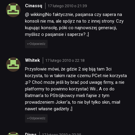
Cinassq
17 lutego 2010 o 21:39
@ wikking|No faktycznie, pasjansa czy sapera na
konsoli nie ma, ale spójrz na to z innej strony. Czy
kupując konsolę, póki co najnowszej generacji,
myślisz o pasjansie i saperze? ;]
Odpowiedz
Whitek
17 lutego 2010 o 22:18
Przysłowie mówi, że gdzie 2 się biją tam 3ci
korzysta, to w takim razie czemu PCet nie korzysta
;p? Choć może jeśli by brać pod uwagę firmy, a nie
platformy to powinno korzystać Wii ; A co do
Batman’a to PStrójkowcy mieli fajnie z tym
prowadzeniem Joker’a, to nie był tylko skin, miał
nawet własne gadżety ;]
Odpowiedz
Dives
17 lutego 2010 o 22:35