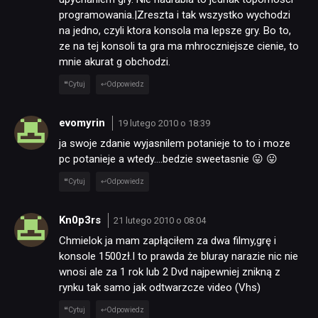
programowania.|Zreszta i tak wszystko wychodzi
na jedno, czyli ktora konsola ma lepsze gry. Bo to,
ze na tej konsoli ta gra ma mhroczniejsze cienie, to
mnie akurat g obchodzi.
Cytuj
Odpowiedz
evomyrin
19 lutego 2010 o 18:39
NEWSY
ja swoje zdanie wyjasnilem potanieje to to i moze
pc potanieje a wtedy….bedzie sweetasnie 😛 😛
RECENZJE
Cytuj
Odpowiedz
Kn0p3rs
21 lutego 2010 o 08:04
PUBLICYSTYKA
Chmielok ja mam zapłąciłem za dwa filmy,grę i
konsole 1500zł.I to prawda że bluray narazie nic nie
KULTURA
wnosi ale za 1 rok lub 2 Dvd najpewniej znikną z
rynku tak samo jak odtwarzcze video (Vhs)
Cytuj
Odpowiedz
RETRO