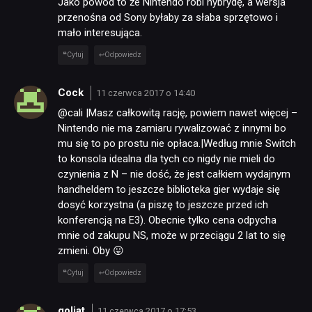
Jako powód to że Nintendo robi hybrydę, a wersja
przenośna od Sony byłaby za słaba sprzętowo i
mało interesująca.
Cytuj
Odpowiedz
Cock
11 czerwca 2017 o 14:40
@cali |Masz całkowitą rację, powiem nawet więcej –
Nintendo nie ma zamiaru rywalizować z innymi bo
mu się to po prostu nie opłaca.|Według mnie Switch
to konsola idealna dla tych co nigdy nie mieli do
czynienia z N – nie dość, że jest całkiem wydajnym
handheldem to jeszcze biblioteka gier wydaje się
dosyć korzystna (a piszę to jeszcze przed ich
konferencją na E3). Obecnie tylko cena odpycha
mnie od zakupu NS, może w przeciągu 2 lat to się
zmieni. Oby 😛
Cytuj
Odpowiedz
goliat
11 czerwca 2017 o 17:53