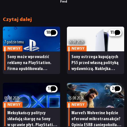
Fred
TECHNOLOGIE
Czytaj dalej
DYSKUSJE
10
11
JUŻ GRALIŚMY
7 godzin temu
06.08.2026
NEWSY
NEWSY
Sony może wprowadzić
Sony ostrzega kupujących
SKLEP
reklamy na PlayStation.
PS5 przed własną polityką
Firma opublikowała
wydawniczą. Naklejka
niepokojące oferty pracy
na pudełku kończy dyskusję
1
2
05.08.2026
05.08.2026
NEWSY
NEWSY
Meksykańscy politycy
Marvel’s Wolverine będzie
składają skargę na Sony
oferował mikrotransakcje?
w sprawie płyt. PlayStation
Opinia ESRB zaniepokoiła