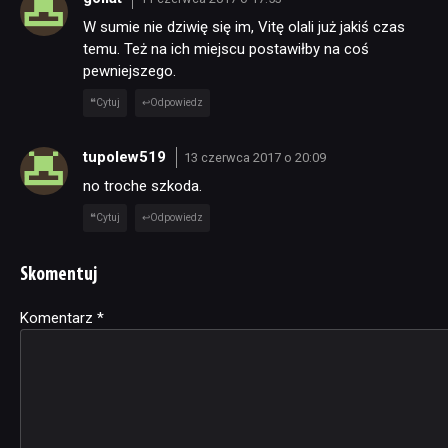
W sumie nie dziwię się im, Vitę olali już jakiś czas
temu. Też na ich miejscu postawiłby na coś
pewniejszego.
Cytuj
Odpowiedz
tupolew519
13 czerwca 2017 o 20:09
no troche szkoda.
Cytuj
Odpowiedz
Skomentuj
Komentarz
Alternative:
*