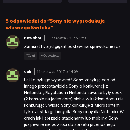
będzie mieć problem?
graczy
5 odpowiedzi do “Sony nie wyprodukuje
własnego Switcha”
newsbot
11 czerwca 2017 o 12:31
Zamiast hybryd gigant postawi na sprawdzone roz
Cytuj
Odpowiedz
cali
11 czerwca 2017 o 14:09
Lekko cytując wypowiedź Sony, zacytuję coś od
innego przedstawiciela Sony o konkurencji z
Nintendo. „Playstation i Nintendo zawsze były obok
(2 konsole na jeden dom) siebie w każdym domu nie
konkurując”. Widać Sony konkuruje z Microsoftem
tylko. Jest target inny dla Sony i inny dla Nintendo. W
grach jak i sprzęcie stacjonarny lub mobilny. Sony
już pewnie nie powróci do sprzętu przenośnego.