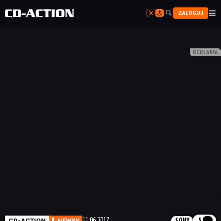


ZALOGUJ


CD-ACTION
NEWSY
11.06.2017