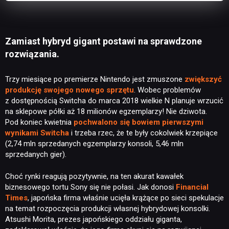
Zamiast hybryd gigant postawi na sprawdzone
rozwiązania.
Trzy miesiące po premierze Nintendo jest zmuszone
zwiększyć
produkcję swojego nowego sprzętu
. Wobec problemów
z dostępnością Switcha do marca 2018 wielkie N planuje wrzucić
na sklepowe półki aż 18 milionów egzemplarzy! Nie dziwota.
Pod koniec kwietnia
pochwalono się bowiem pierwszymi
wynikami Switcha
i trzeba rzec, że te były cokolwiek krzepiące
(2,74 mln sprzedanych egzemplarzy konsoli, 5,46 mln
sprzedanych gier).
Choć rynki reagują pozytywnie, na ten akurat kawałek
biznesowego tortu Sony się nie połasi. Jak donosi
Financial
Times
, japońska firma właśnie ucięła krążące po sieci spekulacje
na temat rozpoczęcia produkcji własnej hybrydowej konsolki.
Atsushi Morita, prezes japońskiego oddziału giganta,