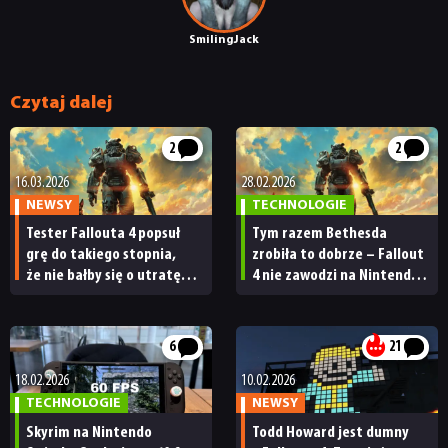
SmilingJack
Czytaj dalej
2
2
16.03.2026
28.02.2026
NEWSY
TECHNOLOGIE
Tester Fallouta 4 popsuł
Tym razem Bethesda
grę do takiego stopnia,
zrobiła to dobrze – Fallout
że nie bałby się o utratę
4 nie zawodzi na Nintendo
pracy przez AI. „Jestem
Switch 2
zawodowym idiotą”
6
21
18.02.2026
10.02.2026
TECHNOLOGIE
NEWSY
Skyrim na Nintendo
Todd Howard jest dumny