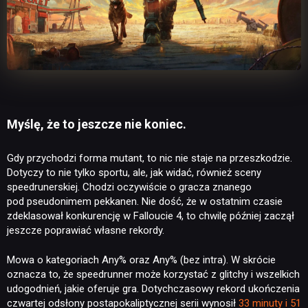
Myślę, że to jeszcze nie koniec.
Gdy przychodzi forma mutant, to nic nie staje na przeszkodzie.
Dotyczy to nie tylko sportu, ale, jak widać, również sceny
speedrunerskiej. Chodzi oczywiście o gracza znanego
pod pseudonimem pekkanen. Nie dość, że w ostatnim czasie
zdeklasował konkurencję w Falloucie 4, to chwilę później zaczął
jeszcze poprawiać własne rekordy.
Mowa o kategoriach Any% oraz Any% (bez intra). W skrócie
oznacza to, że speedrunner może korzystać z glitchy i wszelkich
udogodnień, jakie oferuje gra. Dotychczasowy rekord ukończenia
czwartej odsłony postapokaliptycznej serii wynosił
33 minuty i 51