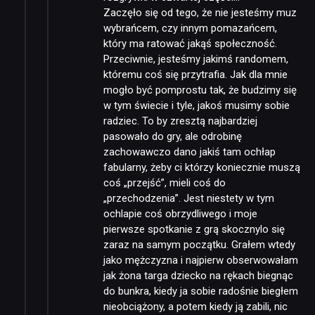
Zaczęło się od tego, że nie jesteśmy muz
wybrańcem, czy innym pomazańcem,
który ma ratować jakąś społeczność.
Przeciwnie, jesteśmy jakimś randomem,
któremu coś się przytrafia. Jak dla mnie
mogło być pomprostu tak, że budzimy się
w tym świecie i tyle, jakoś musimy sobie
radziec. To by zresztą najbardziej
pasowało do gry, ale odrobinę
zachowawczo dano jakiś tam ochłap
fabularny, żeby ci którzy koniecznie muszą
coś „przejść”, mieli coś do
„przechodzenia”. Jest niestety w tym
ochlapie coś obrzydliwego i moje
pierwsze spotkanie z grą skocznylo się
zaraz na samym początku. Grałem wtedy
jako mężczyzna i najpierw obserwowałam
jak żona targa dziecko na rękach biegnąc
do bunkra, kiedy ja sobie radośnie biegłem
nieobciążony, a potem kiedy ją zabili, nic