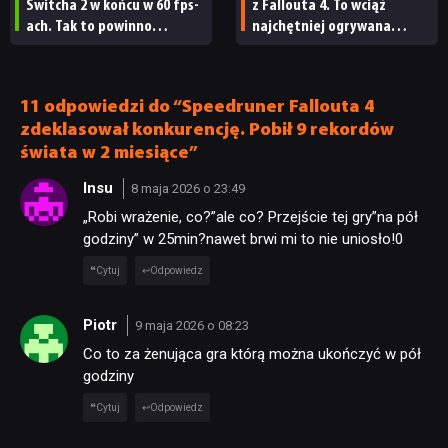
Switcha 2 w końcu w 60 fps-
z Fallouta 4. To wciąż
ach. Tak to powinno
najchętniej ogrywana
wyglądać od początku
odsłona serii
11 odpowiedzi do “Speedruner Fallouta 4
zdeklasował konkurencję. Pobił 9 rekordów
świata w 2 miesiące”
Insu
8 maja 2026 o 23:49
„Robi wrażenie, co?”ale co? Przejście tej gry”na pół
godziny” w 25min?nawet brwi mi to nie uniosło!0
Cytuj
Odpowiedz
Piotr
9 maja 2026 o 08:23
Co to za żenująca gra którą można ukończyć w pół
godziny
Cytuj
Odpowiedz