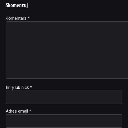
Skomentuj
Komentarz
Alternative:
*
Imię lub nick
*
Adres email
*