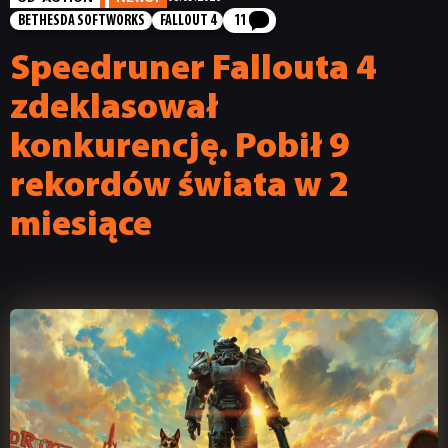
BETHESDA SOFTWORKS
FALLOUT 4
11
Speedruner Fallouta 4
zdeklasował
konkurencję. Pobił 9
rekordów świata w 2
miesiące