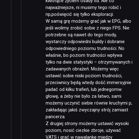
kwitnące życiem osady itd. Ale co
najważniejsze, ni musimy tego robić i
np,poświęcić się tylko eksploracji.
W samą grę możemy grać jak w EPG, albo
jeśli wolimy zrobić sobie z niego FPS. Nie
potrzebne są nawet do tego mody,
wystarczy odpowiedni buildy i dobranie
odpowiedniego poziomu trudności. No
właśnie, bo poziom trudności wpływa
tylko na dwie statystyki – otrzymywanych i
zadawanych obrażeń. Możemy więc
ustawić sobie niski poziom trudności,
przeciwnicy będą wtedy dość immersyjnie
padać od kilku trafień, lub jednegomw
głowę, a żeby nie było za łatwo, sami
możemy uczynić siebie równie kruchymi p,
zakładając jakiś zwyczajny strój zamiast
pancerza.
Z drugiej strony możemy ustawić wysoki
poziom, nosić ciezkie zbroje, używać
VATS i grać w nawalankę między