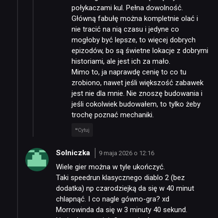
połykaczami kul. Pełna dowolność.
Główną fabułę można kompletnie olać i
nie tracić na nią czasu i jedyne co
mogłoby być lepsze, to więcej dobrych
epizodów, bo są świetne lokacje z dobrymi
historiami, ale jest ich za mało.
Mimo to, ja naprawdę cenię to co tu
zrobiono, nawet jeśli większość zabawek
jest nie dla mnie. Nie znoszę budowania i
jeśli cokolwiek budowałem, to tylko żeby
trochę poznać mechaniki.
Cytuj
Solniczka
9 maja 2026 o 12:16
Wiele gier można w tyle ukończyć.
Taki speedrun klasycznego diablo 2 (bez
dodatka) np czarodziejką da się w 40 minut
chlapnąć. I co nagle gówno-gra? xd
Morrowinda da się w 3 minuty 40 sekund.