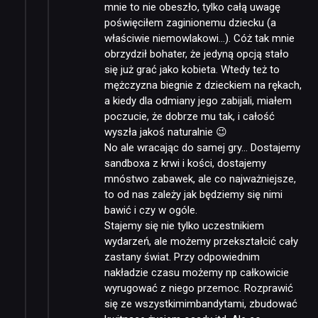
mnie to nie obeszło, tylko całą uwagę
poświęciłem zaginionemu dziecku (a
właściwie niemowlakowi…). Cóż tak mnie
obrzydził bohater, że jedyną opcją stało
się już grać jako kobieta. Wtedy też to
mężczyzna biegnie z dzieckiem na rękach,
a kiedy dla odmiany jego zabijali, miałem
poczucie, że dobrze mu tak, i całość
wyszła jakoś naturalnie 😉
No ale wracając do samej gry… Dostajemy
sandboxa z krwi i kości, dostajemy
mnóstwo zabawek, ale co najważniejsze,
to od nas zależy jak będziemy się nimi
bawić i czy w ogóle.
Stajemy się nie tylko uczestnikiem
wydarzeń, ale możemy przekształcić cały
zastany świat. Przy odpowiednim
nakładzie czasu możemy np całkowicie
wyrugować z niego przemoc. Rozprawić
się ze wszystkimimbandytami, zbudować