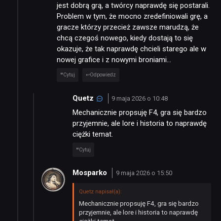
jest dobrą grą, a twórcy naprawdę się postarali.
Problem w tym, że mocno zredefiniowali grę, a
RECENZJE
gracze którzy przecież zawsze marudzą, że
chcą czegoś nowego, kiedy dostają to się
okazuje, że tak naprawdę chcieli starego ale w
PUBLICYSTYKA
nowej grafice i z nowymi broniami…
Cytuj
Odpowiedz
KULTURA
Quetz
9 maja 2026 o 10:48
Mechanicznie propsuję F4, gra się bardzo
RETRO
przyjemnie, ale lore i historia to naprawdę
ciężki temat.
Cytuj
TECHNOLOGIE
Mosparko
9 maja 2026 o 15:50
DYSKUSJE
Quetz napisał(a):
Mechanicznie propsuję F4, gra się bardzo
przyjemnie, ale lore i historia to naprawdę
JUŻ GRALIŚMY
ciężki temat.