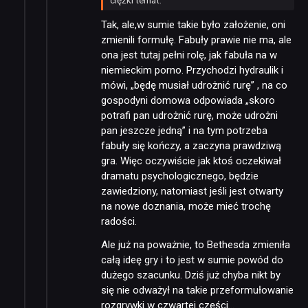
Tak, ale,w sumie takie było założenie, oni
SKLEP
zmienili formułę. Fabuły prawie nie ma, ale
ona jest tutaj pełni rolę, jak fabuła na w
niemieckim porno. Przychodzi hydraulik i
mówi, „będę musiał udrożnić rurę” , na co
gospodyni domowa odpowiada „skoro
potrafi pan udrożnić rurę, może udrożni
pan jeszcze jedną” i na tym potrzeba
fabuły się kończy, a zaczyna prawdziwą
gra. Więc oczywiście jak ktoś oczekiwał
dramatu psychologicznego, będzie
zawiedziony, natomiast jeśli jest otwarty
na nowe doznania, może mieć trochę
radości.
Ale już na poważnie, to Bethesda zmieniła
całą ideę gry i to jest w sumie powód do
dużego szacunku. Dziś już chyba nikt by
się nie odważył na takie przeformułowanie
rozgrywki w czwartej części…