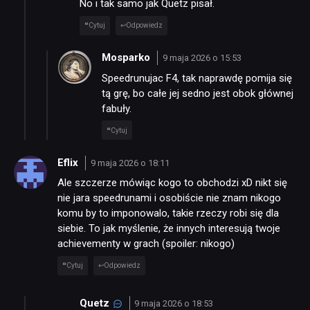
No i tak samo jak Quetz pisał.
Cytuj
Odpowiedz
Mosparko
9 maja 2026 o 15:53
Speedrunujac F4, tak naprawdę pomija się
tą grę, bo całe jej sedno jest obok głównej
fabuły.
Cytuj
Eflix
9 maja 2026 o 18:11
Ale szczerze mówiąc kogo to obchodzi xD nikt się
nie jara speedrunami i osobiście nie znam nikogo
komu by to imponowalo, takie rzeczy robi się dla
siebie. To jak myślenie, że innych interesują twoje
achievementy w grach (spoiler: nikogo)
Cytuj
Odpowiedz
Quetz
9 maja 2026 o 18:53