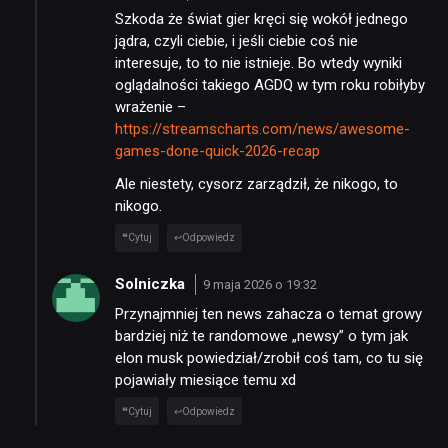
Szkoda że świat gier kręci się wokół jednego
jądra, czyli ciebie, i jeśli ciebie coś nie
interesuje, to to nie istnieje. Bo wtedy wyniki
oglądalności takiego AGDQ w tym roku robiłyby
wrażenie –
https://streamscharts.com/news/awesome-
games-done-quick-2026-recap
Ale niestety, cysorz zarządził, że nikogo, to
nikogo.
Cytuj
Odpowiedz
Solniczka
9 maja 2026 o 19:32
Przynajmniej ten news zahacza o temat growy
bardziej niż te randomowe „newsy” o tym jak
elon musk powiedział/zrobił coś tam, co tu się
pojawiały miesiące temu xd
Cytuj
Odpowiedz