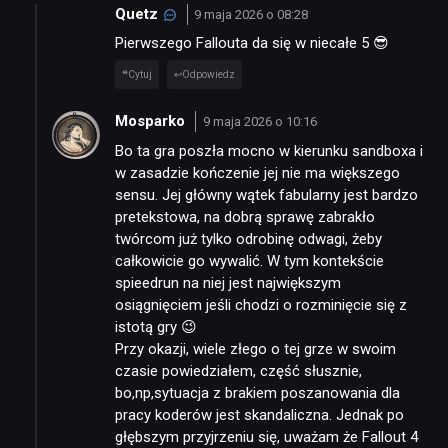
Quetz
9 maja 2026 o 08:28
Pierwszego Fallouta da się w niecałe 5 😎
Cytuj
Odpowiedz
Mosparko
9 maja 2026 o 10:16
Bo ta gra poszła mocno w kierunku sandboxa i
w zasadzie kończenie jej nie ma większego
sensu. Jej główny wątek fabularny jest bardzo
pretekstowa, na dobrą sprawę zabrakło
twórcom już tylko odrobinę odwagi, żeby
całkowicie go wywalić. W tym kontekście
spieedrun na niej jest największym
osiągnięciem jeśli chodzi o rozminięcie się z
istotą gry 😉
Przy okazji, wiele złego o tej grze w swoim
czasie powiedziałem, część słusznie,
bo,np,sytuacja z brakiem poszanowania dla
pracy koderów jest skandaliczna. Jednak po
NEWSY
głębszym przyjrzeniu się, uważam że Fallout 4