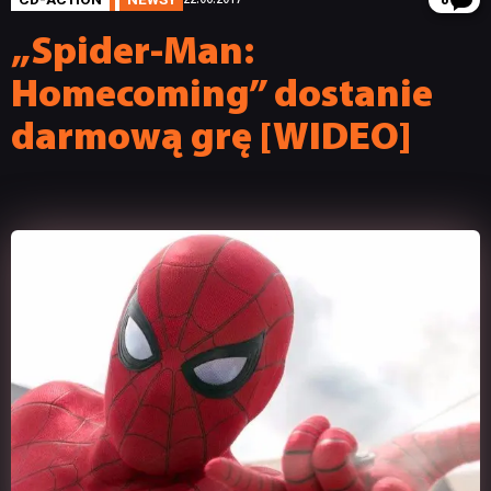
8
„Spider-Man:
Homecoming” dostanie
darmową grę [WIDEO]