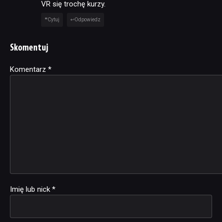
VR się trochę kurzy.
Cytuj
Odpowiedz
Skomentuj
Komentarz
Alternative:
*
Imię lub nick
*