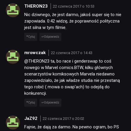
THERON23
22 czerwca 2017 o 10:53
Nic dziwnego, że jest darmo, jakoś super się to nie
zapowiada. 0:42 widzę, że poprawność polityczna
jest silna w tym filmie.
Cytuj
Odpowiedz
mrowczak
22 czerwca 2017 o 14:43
@THERON23 ta, bo race i genderswap to coś
nowego w Marvel comics.BTW, kilku głównych
scenarzystów komiksowych Marvela niedawno
zapowiedziało, że jak władze studia nie przestaną
tego robić ( mowa o swap’ach) to odejdą do
konkurencji.
Cytuj
Odpowiedz
JaZ92
22 czerwca 2017 o 20:02
Fajnie, że dają za darmo. Na pewno ogram, bo PS