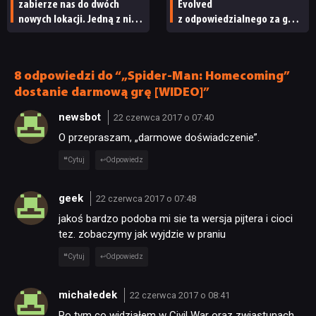
zabierze nas do dwóch
Evolved
nowych lokacji. Jedną z nich
z odpowiedzialnego za grę
JUŻ GRALIŚMY
seria obiecywała
studia zwolniono
od samego początku
pracowników
SKLEP
8 odpowiedzi do “„Spider-Man: Homecoming”
dostanie darmową grę [WIDEO]”
newsbot
22 czerwca 2017 o 07:40
O przepraszam, „darmowe doświadczenie”.
Cytuj
Odpowiedz
geek
22 czerwca 2017 o 07:48
jakoś bardzo podoba mi sie ta wersja pijtera i cioci
tez. zobaczymy jak wyjdzie w praniu
Cytuj
Odpowiedz
michałedek
22 czerwca 2017 o 08:41
Po tym co widziałem w Civil War oraz zwiastunach