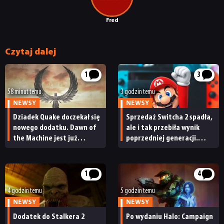
NEWSY
Fred
RECENZJE
Czytaj dalej
1
3
PUBLICYSTYKA
58 minut temu
3 godzin temu
NEWSY
NEWSY
KULTURA
Dziadek Quake doczekał się
Sprzedaż Switcha 2 spadła,
nowego dodatku. Dawn of
ale i tak przebiła wynik
the Machine jest już
poprzedniej generacji.
RETRO
dostępny
Nintendo ma powody
do radości
TECHNOLOGIE
1
4
4 godzin temu
5 godzin temu
NEWSY
NEWSY
DYSKUSJE
Dodatek do Stalkera 2
Po wydaniu Halo: Campaign