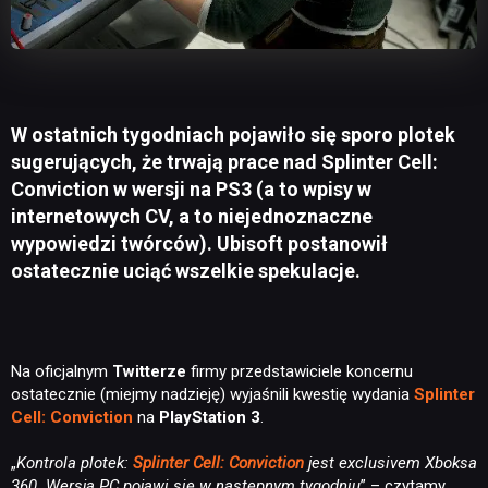
W ostatnich tygodniach pojawiło się sporo plotek
sugerujących, że trwają prace nad Splinter Cell:
Conviction w wersji na PS3 (a to wpisy w
internetowych CV, a to niejednoznaczne
wypowiedzi twórców). Ubisoft postanowił
ostatecznie uciąć wszelkie spekulacje.
Na oficjalnym
Twitterze
firmy przedstawiciele koncernu
ostatecznie (miejmy nadzieję) wyjaśnili kwestię wydania
Splinter
Cell: Conviction
na
PlayStation 3
.
„
Kontrola plotek:
Splinter Cell: Conviction
jest exclusivem Xboksa
360. Wersja PC pojawi się w następnym tygodniu
” – czytamy.