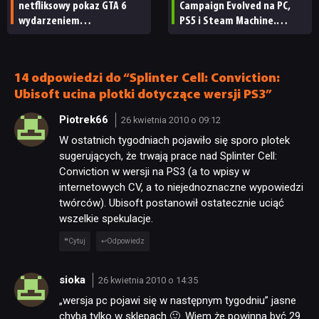
netfliksowy pokaz GTA 6
Campaign Evolved na PC,
wydarzeniem
PS5 i Steam Machine.
obowiązkowym. Nawet
Wygląda świetnie,
nie wie, ilu Netflix
ale ma parę problemów
ma subskrybentów
[RECENZJA TECHNICZNA]
14 odpowiedzi do “Splinter Cell: Conviction:
Ubisoft ucina plotki dotyczące wersji PS3”
Piotrek66
26 kwietnia 2010 o 09:12
W ostatnich tygodniach pojawiło się sporo plotek
sugerujących, że trwają prace nad Splinter Cell:
NEWSY
Conviction w wersji na PS3 (a to wpisy w
internetowych CV, a to niejednoznaczne wypowiedzi
twórców). Ubisoft postanowił ostatecznie uciąć
RECENZJE
wszelkie spekulacje.
Cytuj
Odpowiedz
PUBLICYSTYKA
sioka
26 kwietnia 2010 o 14:35
KULTURA
„wersja pc pojawi się w następnym tygodniu” jasne
chyba tylko w sklepach 🙂 .Wiem że powinna być 29