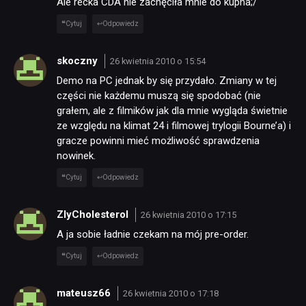
Ale recka CDA nie zachęciła mnie do kupna;/
Cytuj
Odpowiedz
skoczny
26 kwietnia 2010 o 15:54
Demo na PC jednak by się przydało. Zmiany w tej
części nie każdemu muszą się spodobać (nie
grałem, ale z filmików jak dla mnie wygląda świetnie
ze względu na klimat 24 i filmowej trylogii Bourne’a) i
gracze powinni mieć możliwość sprawdzenia
nowinek.
Cytuj
Odpowiedz
ZlyCholesterol
26 kwietnia 2010 o 17:15
A ja sobie ładnie czekam na mój pre-order.
Cytuj
Odpowiedz
mateusz66
26 kwietnia 2010 o 17:18