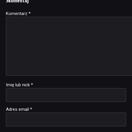
Skomentuj
Komentarz
Alternative:
*
Imię lub nick
*
Adres email
*