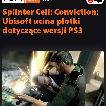
CD-ACTION
NEWSY
26.04.2010
14
Splinter Cell: Conviction:
Ubisoft ucina plotki
dotyczące wersji PS3