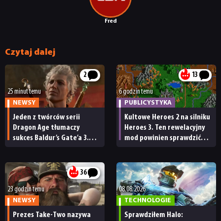
Fred
Czytaj dalej
2
13
25 minut temu
6 godzin temu
NEWSY
PUBLICYSTYKA
Jeden z twórców serii
Kultowe Heroes 2 na silniku
Dragon Age tłumaczy
Heroes 3. Ten rewelacyjny
sukces Baldur’s Gate’a 3.
mod powinien sprawdzić
„Zrobili to, co należało
każdy fan
zrobić przy tak dużej
przerwie”
36
23 godzin temu
08.08.2026
NEWSY
TECHNOLOGIE
Prezes Take-Two nazywa
Sprawdziłem Halo: