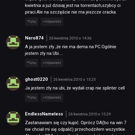
kwietnia a już dzisiaj jest na torrentach,szybcy ci
RETRO
piraci.Ale na szczęście nie ma jeszcze cracka.
Cytuj
Odpowiedz
TECHNOLOGIE
Nero874
26 kwietnia 2010 o 14:36
A ja jestem zły ,że nie ma dema na PC.Ogólnie
DYSKUSJE
jestem zły na Ubi…..
Cytuj
Odpowiedz
JUŻ GRALIŚMY
ghost0220
26 kwietnia 2010 o 15:25
Ja jestem zły na ubi, że wydali crap nie splinter cell
SKLEP
Cytuj
Odpowiedz
EndlessNameless
26 kwietnia 2010 o 15:29
Zastanawiam się czy kupić. Oprócz DA(bo na win 7
nie chciał mi się odpalić) przechodziłem wszystkie.