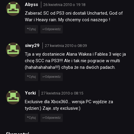
Abyss
26 kwietnia 2010 o 19:18
Zabierać SC od PS3 oni dostali Uncharted, God of
War i Heavy rain. My chcemy coś naszego !
Cytuj
Odpowiedz
siwy29
27 kwietnia 2010 o 08:09
Tja a wy dostaniecie Alana Wakea i Fablea 3 więc ja
chcę SCC na PS3!!! Ale i tak nie pogracie w multi
(hahahahahaha!!!) chyba że na dwóch padach.
Cytuj
Odpowiedz
Yorki
27 kwietnia 2010 o 08:15
Exclusive dla Xbox360… wersja PC wyjdzie za
tydzien:) Zaje..sty exclusive:)
Cytuj
Odpowiedz