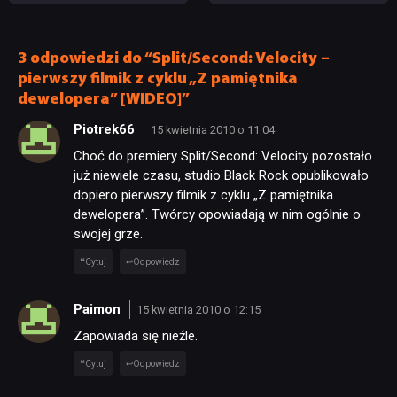
Wygląda świetnie,
ale ma parę problemów
[RECENZJA TECHNICZNA]
3 odpowiedzi do “Split/Second: Velocity –
pierwszy filmik z cyklu „Z pamiętnika
dewelopera” [WIDEO]”
Piotrek66
15 kwietnia 2010 o 11:04
Choć do premiery Split/Second: Velocity pozostało
już niewiele czasu, studio Black Rock opublikowało
dopiero pierwszy filmik z cyklu „Z pamiętnika
dewelopera”. Twórcy opowiadają w nim ogólnie o
swojej grze.
Cytuj
Odpowiedz
Paimon
15 kwietnia 2010 o 12:15
Zapowiada się nieźle.
Cytuj
Odpowiedz