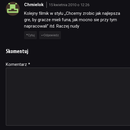
Chmielok
15 kwietnia 2010 o 12:26
Kolejny filmik w stylu „Chcemy zrobic jak najlepsza
gre, by gracze mieli funa, jak mocno sie przy tym
napracowali” itd. Raczej nudy
Cytuj
Odpowiedz
Skomentuj
Komentarz
Alternative:
*