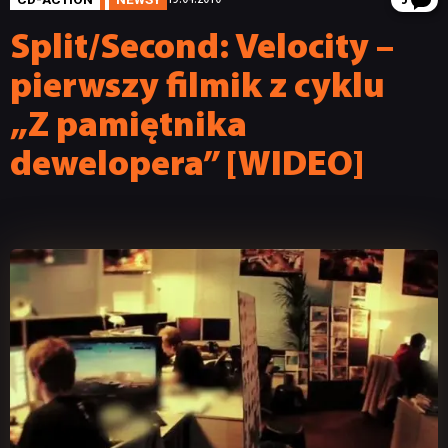
3
Split/Second: Velocity –
pierwszy filmik z cyklu
„Z pamiętnika
dewelopera” [WIDEO]