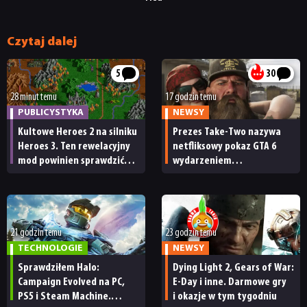
DYSKUSJE
Czytaj dalej
JUŻ GRALIŚMY
5
30
28 minut temu
17 godzin temu
SKLEP
PUBLICYSTYKA
NEWSY
Kultowe Heroes 2 na silniku
Prezes Take-Two nazywa
Heroes 3. Ten rewelacyjny
netfliksowy pokaz GTA 6
mod powinien sprawdzić
wydarzeniem
każdy fan
obowiązkowym. Nawet
nie wie, ilu Netflix
ma subskrybentów
21 godzin temu
23 godzin temu
TECHNOLOGIE
NEWSY
Sprawdziłem Halo:
Dying Light 2, Gears of War:
Campaign Evolved na PC,
E-Day i inne. Darmowe gry
PS5 i Steam Machine.
i okazje w tym tygodniu