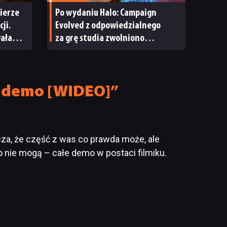
ierze
Po wydaniu Halo: Campaign
ji.
Evolved z odpowiedzialnego
wała
za grę studia zwolniono
pracowników
a demo [WIDEO]”
cza, że część z was co prawda może, ale
o nie mogą – całe demo w postaci filmiku.