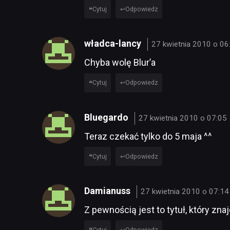
Cytuj
Odpowiedz
władca-lancy
27 kwietnia 2010 o 06
Chyba wolę Blur’a
Cytuj
Odpowiedz
Bluegardo
27 kwietnia 2010 o 07:05
Teraz czekać tylko do 5 maja ^^
Cytuj
Odpowiedz
Damianuss
27 kwietnia 2010 o 07:14
Z pewnością jest to tytuł, który zn
Cytuj
Odpowiedz