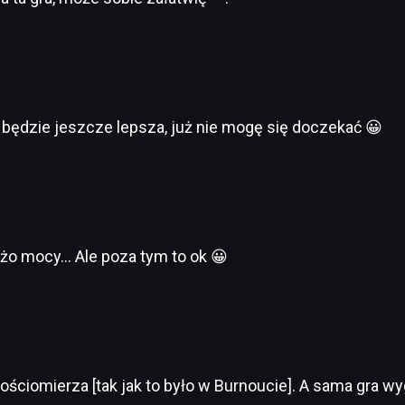
e będzie jeszcze lepsza, już nie mogę się doczekać 😀
użo mocy… Ale poza tym to ok 😀
kościomierza [tak jak to było w Burnoucie]. A sama gra 