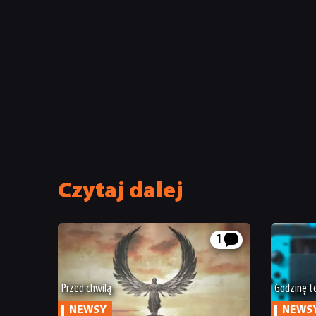
Czytaj dalej
1
Przed chwilą
Godzinę 
NEWSY
NEWS