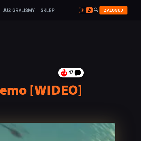

ZALOGUJ
JUŻ GRALIŚMY
SKLEP

47
 demo [WIDEO]