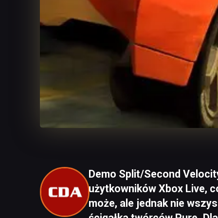
Demo Split/Second Velocity
użytkowników Xbox Live, c
może, ale jednak nie wszys
ścigałka twórców Pure. Dla