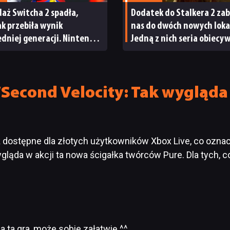
aż Switcha 2 spadła,
Dodatek do Stalkera 2 zab
tak przebiła wynik
nas do dwóch nowych lokac
dniej generacji. Nintendo
Jedną z nich seria obiecy
wody do radości
od samego początku
/Second Velocity: Tak wygląd
ż dostępne dla złotych użytkowników Xbox Live, co ozna
ląda w akcji ta nowa ścigałka twórców Pure. Dla tych, c
a ta gra, może sobie załatwię ^^.