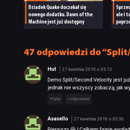
Dziadek Quake doczekał się
Sprzed
nowego dodatku. Dawn of the
ale i 
Machine jest już dostępny
poprze
ma po
47 odpowiedzi do “Split
Hut
27 kwietnia 2010 o 05:13
Demo Split/Second Velocity jest ju
jednak nie wszyscy zobaczą, jak wyg
Cytuj
Odpowiedz
Asasello
27 kwietnia 2010 o 05:36
Pierwszy 😀 ! Całkiem fajnie wygląd