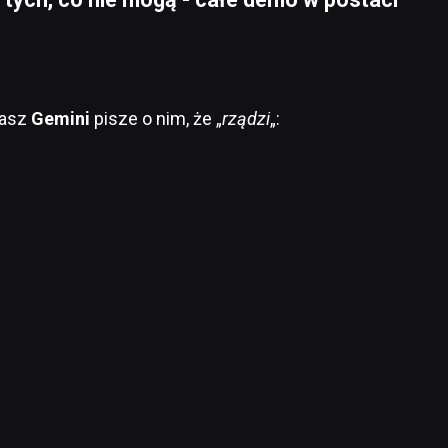
asz
Gemini
pisze o nim, że „
rządzi
„: