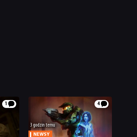
1
4
3 godzin temu
NEWSY