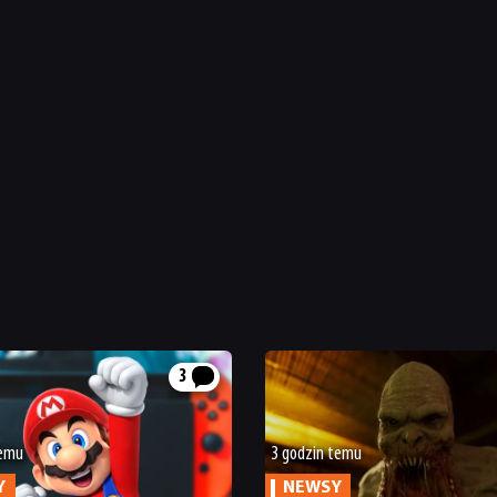
3
temu
3 godzin temu
Y
NEWSY