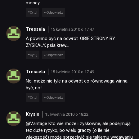
money…
Cytuj
Odpowiedz
Tressela
15 kwietnia 2010 o 17:47
A powinno być na odwrót. OBIE STRONY BY
ZYSKAŁY, psia krew…
Cytuj
Odpowiedz
Tressela
15 kwietnia 2010 o 17:49
No, może nie tyle na odwrót co równowaga winna
być, no!
Cytuj
Odpowiedz
Krysio
15 kwietnia 2010 o 18:22
@Vantage Kto wie może i zyskowne, ale podejmują
też duże ryzyko, bo wielu graczy (o ile nie
większość) może sprzeciwić się takiemu wydawaniu