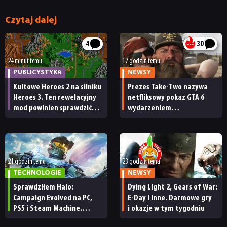
Czytaj dalej
4
30
24 minut temu
17 godzin temu
PUBLICYSTYKA
NEWSY
Kultowe Heroes 2 na silniku
Prezes Take-Two nazywa
Heroes 3. Ten rewelacyjny
netfliksowy pokaz GTA 6
mod powinien sprawdzić
wydarzeniem
każdy fan
obowiązkowym. Nawet
nie wie, ilu Netflix
ma subskrybentów
21 godzin temu
23 godzin temu
TECHNOLOGIE
NEWSY
Sprawdziłem Halo:
Dying Light 2, Gears of War:
Campaign Evolved na PC,
E-Day i inne. Darmowe gry
PS5 i Steam Machine.
i okazje w tym tygodniu
Wygląda świetnie,