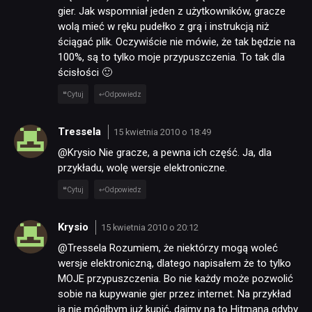
gier. Jak wspomniał jeden z użytkowników, gracze
wolą mieć w ręku pudełko z grą i instrukcją niż
ściągać plik. Oczywiście nie mówie, że tak będzie na
100%, są to tylko moje przypuszczenia. To tak dla
ścisłości 🙂
Cytuj
Odpowiedz
Tressela
15 kwietnia 2010 o 18:49
@Krysio Nie gracze, a pewna ich część. Ja, dla
przykładu, wolę wersje elektroniczne.
Cytuj
Odpowiedz
Krysio
15 kwietnia 2010 o 20:12
@Tressela Rozumiem, że niektórzy mogą woleć
wersje elektroniczną, dlatego napisałem że to tylko
MOJE przypuszczenia. Bo nie każdy może pozwolić
sobie na kupywanie gier przez internet. Na przykład
ja nie mógłbym już kupić, dajmy na to Hitmana gdyby