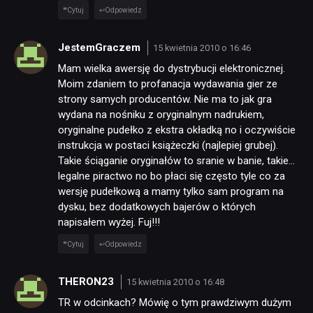
Cytuj
Odpowiedz
JestemGraczem
15 kwietnia 2010 o 16:46
Mam wielka awersję do dystrybucji elektronicznej.
NEWSY
Moim zdaniem to profanacja wydawania gier ze
strony samych producentów. Nie ma to jak gra
wydana na nośniku z oryginalnym nadrukiem,
RECENZJE
oryginalne pudełko z ekstra okładką no i oczywiście
instrukcja w postaci książeczki (najlepiej grubej).
Takie ściąganie oryginałów to sranie w banie, takie…
PUBLICYSTYKA
legalne piractwo no bo płaci się często tyle co za
wersję pudełkową a mamy tylko sam program na
dysku, bez dodatkowych bajerów o których
KULTURA
napisałem wyżej. Fuj!!!
Cytuj
Odpowiedz
RETRO
THERON23
15 kwietnia 2010 o 16:48
TR w odcinkach? Mówię o tym prawdziwym dużym
TECHNOLOGIE