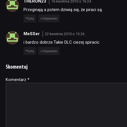
THERON23
16 kwietnia 2010 o 16:24
Przeginają a potem dziwią się, że piraci są.
Cytuj
Odpowiedz
MeSSer
22 kwietnia 2010 o 13:26
i bardzo dobrze.Takie DLC ciezej spiracic
Cytuj
Odpowiedz
Skomentuj
Komentarz
Alternative:
*