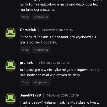
był w formie epizodów, a na pewno dużo ludzi też
ma takie ograniczenia.
Cytuj
Odpowiedz
Chmielok
15 kwietnia 2010 o 21:02
Epizody ?! Tesknie za czasami, gdy wychodzila 1
gra, a do niej 1 dodatek.
Cytuj
Odpowiedz
gromek
15 kwietnia 2010 o 21:51
ta kupisz grę a w niej tylko misja treningowa resztę
misi będziesz miał w płatnych dclah ;p
Cytuj
Odpowiedz
Janek91728
15 kwietnia 2010 o 23:39
Trudne czasy? Hahahah. Jak mi ktoś pluje w twarz,