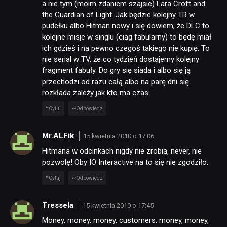
a nie tym (moim zdaniem szajsie) Lara Croft and
the Guardian of Light. Jak będzie kolejny TR w
pudełku albo Hitman nowy i się dowiem, że DLC to
DYSKUSJE
kolejne misje w singlu (ciąg fabularny) to będę miał
ich gdzieś i na pewno czegoś takiego nie kupię. To
nie serial w TV, że co tydzień dostajemy kolejny
JUŻ GRALIŚMY
fragment fabuły. Do gry się siada i albo się ją
przechodzi od razu całą albo na parę dni się
rozkłada zależy jak kto ma czas.
SKLEP
Cytuj
Odpowiedz
Mr.ALFik
15 kwietnia 2010 o 17:06
Hitmana w odcinkach nigdy nie zrobią, never, nie
pozwolę! Oby IO Interactive na to się nie zgodziło.
Cytuj
Odpowiedz
Tressela
15 kwietnia 2010 o 17:45
Money, money, money, customers, money, money,