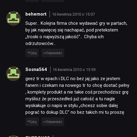
behemort
16 kwietnia 2010 o 15:07
Super… Kolejna firma chce wydawać gry w partach,
by jak najwięcej się nachapać, pod pretekstem
„troski o najwyższą jakość”… Chyba ich
odrzutowców…
Cytuj
Odpowiedz
Sosna564
16 kwietnia 2010 o 15:59
geez tr w epach i DLC no bez jaj jako ze jestem
fanem i czekam na nowego tr to chcę dostać pełny
, komplety produkt a nie takie coś:przechodzisz grę
myślisz że przeszedłeś już całość a tu nagle
wyskakuje ci napis w stylu „chcesz sobie dalej
pograć to dokup DLC” no bez takich mi tu proszę
Cytuj
Odpowiedz