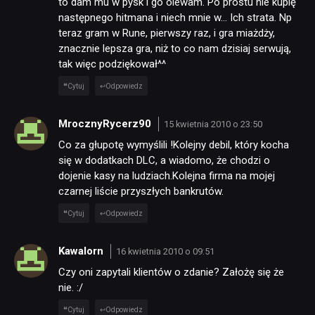
to dam mu w pysk i go olewam. Po prostu nie kupię
następnego hitmana i niech mnie w… Ich strata. Np
teraz gram w Rune, pierwszy raz, i gra miażdży,
znacznie lepsza gra, niż to co nam dzisiaj serwują,
tak więc podziękował^^
Cytuj
Odpowiedz
MrocznyRycerz90
15 kwietnia 2010 o 23:50
Co za głupotę wymyślili !Kolejny debil, który kocha
się w dodatkach DLC, a wiadomo, że chodzi o
dojenie kasy na ludziach.Kolejna firma na mojej
czarnej liście przyszłych bankrutów.
Cytuj
Odpowiedz
Kawalorn
16 kwietnia 2010 o 09:51
Czy oni zapytali klientów o zdanie? Założę się że
nie. :/
Cytuj
Odpowiedz