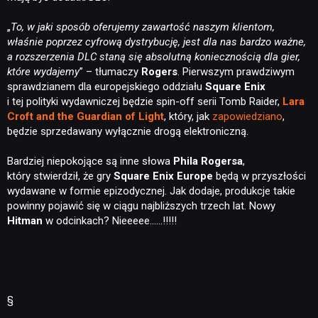
„
To, w jaki sposób oferujemy zawartość naszym klientom,
właśnie poprzez cyfrową dystrybucję, jest dla nas bardzo ważne,
a rozszerzenia DLC staną się absolutną koniecznością dla gier,
które wydajemy
” – tłumaczy
Rogers
. Pierwszym prawdziwym
sprawdzianem dla europejskiego oddziału
Square Enix
i tej polityki wydawniczej będzie spin-off serii Tomb Raider,
Lara
Croft and the Guardian of Light
, który, jak
zapowiedziano
,
będzie sprzedawany wyłącznie drogą elektroniczną.
Bardziej niepokojące są inne słowa
Phila Rogersa
,
który stwierdził, że gry
Square Enix Europe
będą w przyszłości
wydawane w formie epizodycznej. Jak dodaje, produkcje takie
powinny pojawić się w ciągu najbliższych trzech lat. Nowy
Hitman
w odcinkach? Nieeeee……!!!!!
§