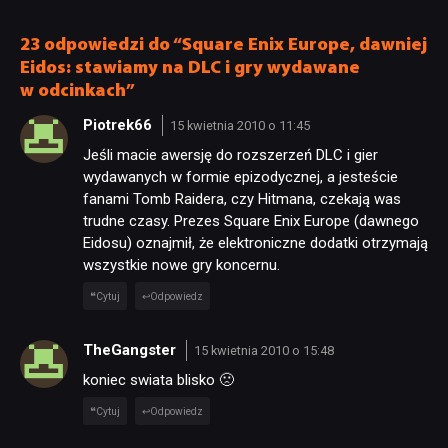
ale ma parę problemów
[RECENZJA TECHNICZNA]
23 odpowiedzi do “Square Enix Europe, dawniej
Eidos: stawiamy na DLC i gry wydawane
w odcinkach”
Piotrek66
15 kwietnia 2010 o 11:45
Jeśli macie awersję do rozszerzeń DLC i gier
wydawanych w formie epizodycznej, a jesteście
fanami Tomb Raidera, czy Hitmana, czekają was
trudne czasy. Prezes Square Enix Europe (dawnego
Eidosu) oznajmił, że elektroniczne dodatki otrzymają
wszystkie nowe gry koncernu.
Cytuj
Odpowiedz
TheGangster
15 kwietnia 2010 o 15:48
koniec swiata blisko 🙁
Cytuj
Odpowiedz