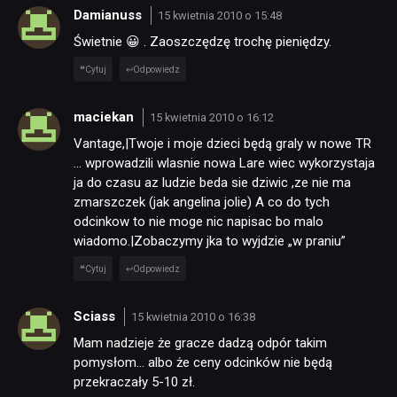
Damianuss
15 kwietnia 2010 o 15:48
Świetnie 😀 . Zaoszczędzę trochę pieniędzy.
Cytuj
Odpowiedz
maciekan
15 kwietnia 2010 o 16:12
Vantage,|Twoje i moje dzieci będą graly w nowe TR
… wprowadzili wlasnie nowa Lare wiec wykorzystaja
ja do czasu az ludzie beda sie dziwic ,ze nie ma
zmarszczek (jak angelina jolie) A co do tych
odcinkow to nie moge nic napisac bo malo
wiadomo.|Zobaczymy jka to wyjdzie „w praniu”
Cytuj
Odpowiedz
Sciass
15 kwietnia 2010 o 16:38
Mam nadzieje że gracze dadzą odpór takim
pomysłom… albo że ceny odcinków nie będą
przekraczały 5-10 zł.