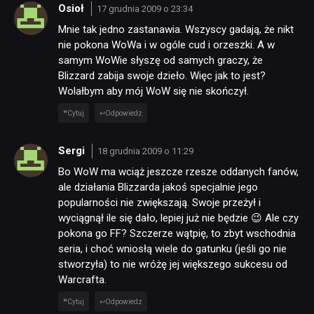
Osioł
17 grudnia 2009 o 23:34
Mnie tak jedno zastanawia. Wszyscy gadają, że nikt
nie pokona WoWa i w ogóle cud i orzeszki. A w
samym WoWie słyszę od samych graczy, że
Blizzard zabija swoje dzieło. Więc jak to jest?
Wolałbym aby mój WoW się nie skończył.
Cytuj
Odpowiedz
Sergi
18 grudnia 2009 o 11:29
Bo WoW ma wciąż jeszcze rzesze oddanych fanów,
ale działania Blizzarda jakoś specjalnie jego
popularności nie zwiększają. Swoje przeżył i
wyciągnął ile się dało, lepiej już nie będzie 😉 Ale czy
pokona go FF? Szczerze wątpię, to zbyt wschodnia
seria, i choć wniosłą wiele do gatunku (jeśli go nie
stworzyła) to nie wróżę jej większego sukcesu od
Warcrafta.
Cytuj
Odpowiedz