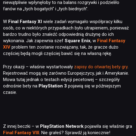
niewątpliwie wpłynęłoby to na balans rozgrywki i podzieliło
fanów na „tych bogatych” i „tych biednych”.
W
Final Fantasy XI
wiele zadań wymagało współpracy kilku
osób, co w niektórych przypadkach było utrapieniem, ponieważ
bardzo trudno było znaleźć odpowiednią drużynę do ich
wykonania. Jak zapewnia szef
Square Enix
, w
Final Fantasy
XIV
problem ten zostanie rozwiązany, tak, że gracze dużo
częściej będą mogli częściej bawić się na własną rękę.
Przy okazji – właśnie wystartowały
zapisy do otwartej bety gry
.
Rejestrować mogą się zarówno Europejczycy, jak i Amerykanie.
Mowa tutaj jednak o testach edycji pecetowej – szczegóły
odnośnie bety na
PlayStation 3
pojawią się w późniejszym
czasie.
Z innej beczki – w
PlayStation Network
pojawiła się właśnie gra
Final Fantasy VIII
. Nie grałeś? Sprawdź ją koniecznie!