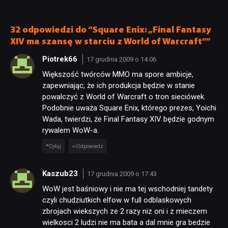
pożegnały się inne osoby
32 odpowiedzi do “Square Enix: „Final Fantasy
XIV ma szansę w starciu z World of Warcraft””
Piotrek66
17 grudnia 2009 o 14:06
Większość twórców MMO ma spore ambicje,
zapewniając, że ich produkcja będzie w stanie
powalczyć z World of Warcraft o tron sieciówek.
Podobnie uważa Square Enix, którego prezes, Yoichi
Wada, twierdzi, że Final Fantasy XIV będzie godnym
rywalem WoW-a.
Cytuj
Odpowiedz
Kaszub23
17 grudnia 2009 o 17:43
WoW jest baśniowy i nie ma tej wschodniej tandety
czyli chudziutkich elfow w full odblaskowych
zbrojach wiekszych ze 2 razy niz oni i z mieczem
wielkosci 2 ludzi nie ma bata a dal mnie gra bedzie