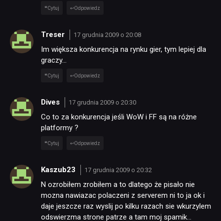
Cytuj
Odpowiedz
Treser
17 grudnia 2009 o 20:08
Im większa konkurencja na rynku gier, tym lepiej dla
graczy…
Cytuj
Odpowiedz
Dives
17 grudnia 2009 o 20:30
Co to za konkurencja jeśli WoW i FF są na różne
platformy ?
Cytuj
Odpowiedz
Kaszub23
17 grudnia 2009 o 20:32
N ozrobiłem zrobiłem a to dlatego że pisało nie
mozna nawiazac polaczeni z serverem ni to ja ok i
daje jeszcze raz wyslij po kilku razach sie wkurzylem
odswierzma strone patrze a tam moj spamik…