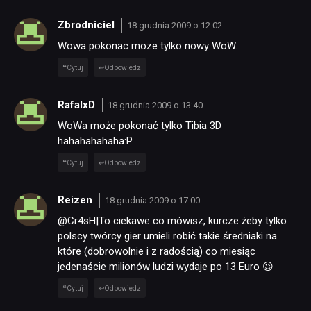
Zbrodniciel
18 grudnia 2009 o 12:02
Wowa pokonac moze tylko nowy WoW.
Cytuj
Odpowiedz
RafalxD
18 grudnia 2009 o 13:40
WoWa może pokonać tylko Tibia 3D
hahahahahaha:P
Cytuj
Odpowiedz
Reizen
18 grudnia 2009 o 17:00
@Cr4sH|To ciekawe co mówisz, kurcze żeby tylko
polscy twórcy gier umieli robić takie średniaki na
które (dobrowolnie i z radością) co miesiąc
jedenaście milionów ludzi wydaje po 13 Euro 😉
Cytuj
Odpowiedz