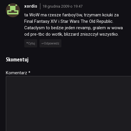
xordis
18 grudnia 2009 o 19:47
ta WoW ma rzesze fanboy’ów, trzymam kciuki za
Final Fantasy XIV i Star Wars The Old Republic.
Cataclysm to bedzie jeden revamp, gralem w wowa
od pre-tbc do wotlk, blizzard zniszczył wszystko.
Cytuj
Odpowiedz
Skomentuj
Komentarz
Alternative:
*