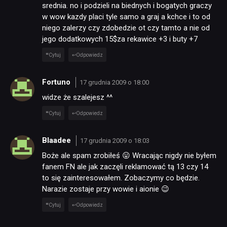
srednia. no i podzieli na biednych i bogatych graczy
w wow kazdy placi tyle samo a graj a kchce i to od
niego zalerzy czy zdobedzie ot czy tamto a nie od
jego dodatkowych 15$za rekawice +3 i buty +7
Cytuj
Odpowiedz
Fortuno
17 grudnia 2009 o 18:00
widze że szalejesz ^^
Cytuj
Odpowiedz
Blaadee
17 grudnia 2009 o 18:03
Boże ale spam zrobiłeś 😛 Wracając nigdy nie byłem
fanem FN ale jak zaczęli reklamować tą 13 czy 14
to się zainteresowałem. Zobaczymy co będzie.
Narazie zostaje przy wowie i aionie 😉
Cytuj
Odpowiedz