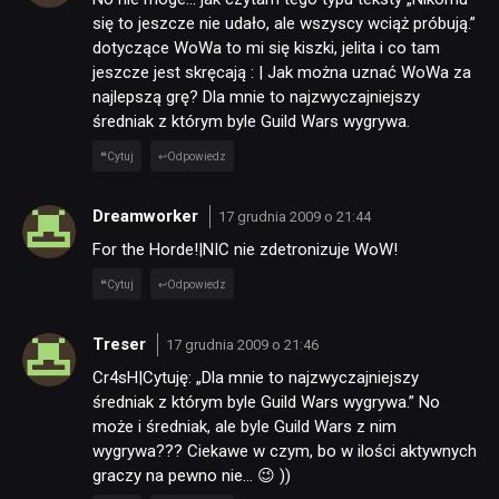
się to jeszcze nie udało, ale wszyscy wciąż próbują.”
dotyczące WoWa to mi się kiszki, jelita i co tam
jeszcze jest skręcają : | Jak można uznać WoWa za
najlepszą grę? Dla mnie to najzwyczajniejszy
średniak z którym byle Guild Wars wygrywa.
Cytuj
Odpowiedz
Dreamworker
17 grudnia 2009 o 21:44
For the Horde!|NIC nie zdetronizuje WoW!
Cytuj
Odpowiedz
Treser
17 grudnia 2009 o 21:46
Cr4sH|Cytuję: „Dla mnie to najzwyczajniejszy
średniak z którym byle Guild Wars wygrywa.” No
może i średniak, ale byle Guild Wars z nim
wygrywa??? Ciekawe w czym, bo w ilości aktywnych
graczy na pewno nie… 😉 ))