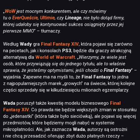
„
WoW
jest mocnym konkurentem, ale czy mówimy
tu o
EverQueście
,
Ultimie
, czy
Lineage
, nie było dotąd firmy,
której udałoby się kontynuować sukces
osiągnięty
przez jej
pierwsze MMO
” – tłumaczy.
Według
Wady
gra
Final Fantasy XIV
, która pojawi się zarówno
na pecetach, jak i konsolach
PS3
, będzie dla graczy atrakcyjną
alternatywą dla
World of Warcraft
. „
Wierzymy, że wiele
jest
osób, które przywiązują się do jednego tytułu, ale to właśnie
sprawia, że jesteśmy optymistami, jeśli chodzi o
Final Fantasy
” –
wyjaśnia. Zapewne ma na myśli to, że
Final Fantasy
to jedna
z najpopularniejszych marek „growych” na świecie, której kolejne
części sprzedały się w kilkudziesięciu milionach egzemplarzy.
Wada
poruszył także kwestię modelu biznesowego
Final
Fantasy XIV
. Co prawda nie będzie większych zmian w stosunku
do „jedenastki” (która także było sieciówką), ale pojawi się więcej
przedmiotów, które będziemy mogli nabyć w systemie
mikropłatności. Ale, jak zaznacza
Wada
, autorzy są ostrożni
i nie chcą przesadzić oferując zbyt dużo płatnych rzeczy –