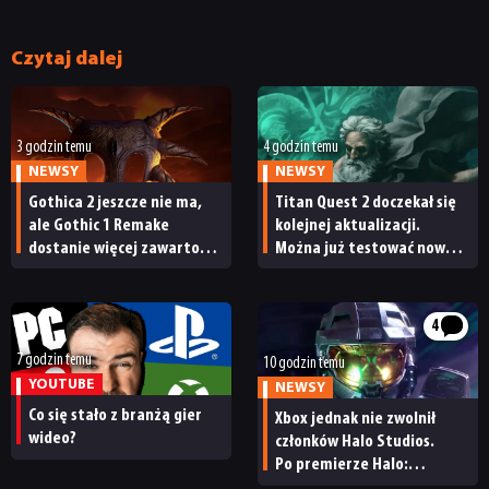
Czytaj dalej
3 godzin temu
4 godzin temu
NEWSY
NEWSY
Gothica 2 jeszcze nie ma,
Titan Quest 2 doczekał się
ale Gothic 1 Remake
kolejnej aktualizacji.
dostanie więcej zawartości.
Można już testować nową
Twórcy zapowiadają
specjalizację oraz system
nadchodzące zmiany
craftingu
4
7 godzin temu
10 godzin temu
YOUTUBE
NEWSY
Co się stało z branżą gier
Xbox jednak nie zwolnił
wideo?
członków Halo Studios.
Po premierze Halo:
Campaign Evolved z pracą