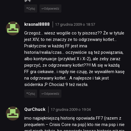
Cytuj
Odpowiedz
NEWSY
krasnal8888
17 grudnia 2009 o 18:57
Grzegoż… wiesz wogóle co ty piszesz?? Że w tytule
jest XIV, to nei znaczy ze to odgrzewany kotlet…
RECENZJE
Praktycznie w każdej FF jest inna
historia/realia/czas… oczywiście są też powiązania,
albo kontynuacje (przykład X i X-2), ale zeby zaraz
PUBLICYSTYKA
pieprzyć, ze odgrzewany kotlet??!! Mi się w każdą
FF gra ciekawie.. i nigdy nie czuję, że wywaliłem kasę
na odgrzewany kotlet… A najlepsze i tak jest
KULTURA
siódemka ;P Chociaż 9 też niezła.
Cytuj
Odpowiedz
RETRO
QurChuck
17 grudnia 2009 o 19:04
TECHNOLOGIE
imo najpiękniejszą historię opowiada FF7 (razem z
prequelem – Crisis Core na psp) kto nie ma psp i nie
grał niech żałuje, bo opowiada lepszą historię niż nie