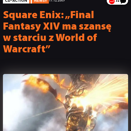
CD-ACTION
NEWSY
17.12.2009
32
Square Enix: „Final
Fantasy XIV ma szansę
w starciu z World of
Warcraft”