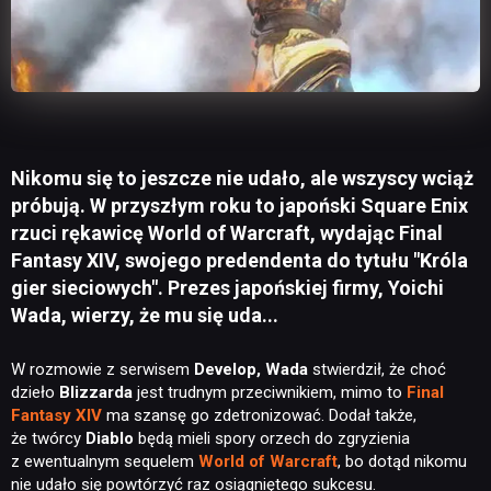
Nikomu się to jeszcze nie udało, ale wszyscy wciąż
próbują. W przyszłym roku to japoński Square Enix
rzuci rękawicę World of Warcraft, wydając Final
Fantasy XIV, swojego predendenta do tytułu "Króla
gier sieciowych". Prezes japońskiej firmy, Yoichi
Wada, wierzy, że mu się uda...
W rozmowie z serwisem
Develop, Wada
stwierdził, że choć
dzieło
Blizzarda
jest trudnym przeciwnikiem, mimo to
Final
Fantasy XIV
ma szansę go zdetronizować. Dodał także,
że twórcy
Diablo
będą mieli spory orzech do zgryzienia
z ewentualnym sequelem
World of Warcraft
, bo dotąd nikomu
nie udało się powtórzyć raz osiągniętego sukcesu.