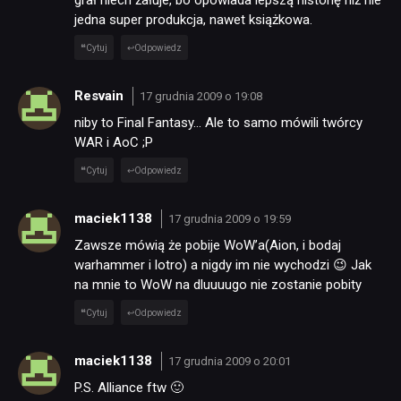
DYSKUSJE
jedna super produkcja, nawet książkowa.
Cytuj
Odpowiedz
JUŻ GRALIŚMY
Resvain
17 grudnia 2009 o 19:08
niby to Final Fantasy… Ale to samo mówili twórcy
SKLEP
WAR i AoC ;P
Cytuj
Odpowiedz
maciek1138
17 grudnia 2009 o 19:59
Zawsze mówią że pobije WoW’a(Aion, i bodaj
warhammer i lotro) a nigdy im nie wychodzi 😉 Jak
na mnie to WoW na dluuuugo nie zostanie pobity
Cytuj
Odpowiedz
maciek1138
17 grudnia 2009 o 20:01
P.S. Alliance ftw 🙂