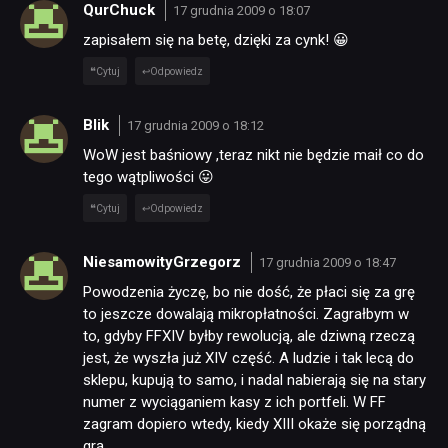
QurChuck
17 grudnia 2009 o 18:07
zapisałem się na betę, dzięki za cynk! 😀
Cytuj
Odpowiedz
Blik
17 grudnia 2009 o 18:12
WoW jest baśniowy ,teraz nikt nie będzie maił co do
tego wątpliwości 😛
Cytuj
Odpowiedz
NiesamowityGrzegorz
17 grudnia 2009 o 18:47
Powodzenia życzę, bo nie dość, że płaci się za grę
to jeszcze dowalają mikropłatności. Zagrałbym w
to, gdyby FFXIV byłby rewolucją, ale dziwną rzeczą
jest, że wyszła już XIV część. A ludzie i tak lecą do
sklepu, kupują to samo, i nadal nabierają się na stary
numer z wyciąganiem kasy z ich portfeli. W FF
zagram dopiero wtedy, kiedy XIII okaże się porządną
grą.