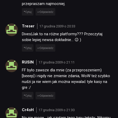
przepraszam najmocniej.
Cytuj
Odpowiedz
Treser
17 grudnia 2009 o 20:33
Dives|Jak to na różne platformy??? Przeczytaj
sobie lepiej newsa dokładnie… 😉 )
Cytuj
Odpowiedz
RUSIN
17 grudnia 2009 o 21:11
FF było zawsze dla mnie (za przeproszeniem)
[beeep] i nigdy nie zmienie zdania, WoW też szybko
nudzi ja nie wiem jak można wywalać tyle kasy na
gre :/
Cytuj
Odpowiedz
Cr4sH
17 grudnia 2009 o 21:30
No nie moge… jak czytam tego typu teksty „Nikomu