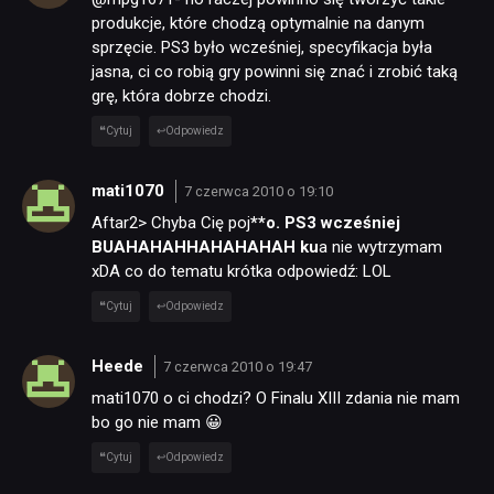
produkcje, które chodzą optymalnie na danym
sprzęcie. PS3 było wcześniej, specyfikacja była
jasna, ci co robią gry powinni się znać i zrobić taką
grę, która dobrze chodzi.
Cytuj
Odpowiedz
mati1070
7 czerwca 2010 o 19:10
Aftar2> Chyba Cię poj
**o. PS3 wcześniej
BUAHAHAHHAHAHAHAH ku
a nie wytrzymam
xDA co do tematu krótka odpowiedź: LOL
Cytuj
Odpowiedz
Heede
7 czerwca 2010 o 19:47
mati1070 o ci chodzi? O Finalu XIII zdania nie mam
bo go nie mam 😀
Cytuj
Odpowiedz