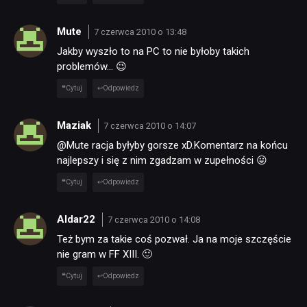
Mute
7 czerwca 2010 o 13:48
Jakby wyszło to na PC to nie byłoby takich
problemów… 😉
Cytuj
Odpowiedz
Maziak
7 czerwca 2010 o 14:07
@Mute racja byłyby gorsze xD.Komentarz na końcu
najlepszy i się z nim zgadzam w zupełności 😛
NEWSY
Cytuj
Odpowiedz
RECENZJE
Aldar22
7 czerwca 2010 o 14:08
Też bym za takie coś pozwał. Ja na moje szczęście
nie gram w FF XIII. 🙂
PUBLICYSTYKA
Cytuj
Odpowiedz