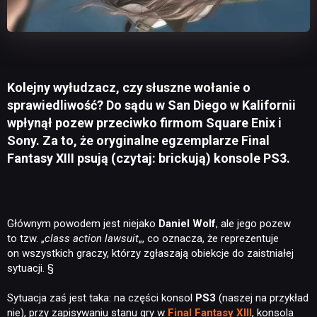
Kolejny wyłudzacz, czy słuszne wołanie o
sprawiedliwość? Do sądu w San Diego w Kalifornii
wpłynął pozew przeciwko firmom Square Enix i
Sony. Za to, że oryginalne egzemplarze Final
Fantasy XIII psują (czytaj: brickują) konsole PS3.
Głównym powodem jest niejako
Daniel Wolf
, ale jego pozew
to tzw. „
class action lawsuit
„, co oznacza, że reprezentuje
on wszystkich graczy, którzy zgłaszają obiekcje do zaistniałej
sytuacji. §
Sytuacja zaś jest taka: na części konsol
PS3
(naszej na przykład
nie), przy zapisywaniu stanu gry w
Final Fantasy XIII
, konsola