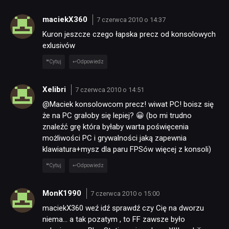
maciekX360
7 czerwca 2010 o 14:37
Kuron jeszcze czego łapska precz od konsolowych
exlusivów
Cytuj
Odpowiedz
Xelibri
7 czerwca 2010 o 14:51
@Maciek konsolowcom precz! wiwat PC! boisz się
że na PC grałoby się lepiej? 😀 (bo mi trudno
znaleźć grę która byłaby warta poświęcenia
możliwości PC i grywalności jaką zapewnia
klawiatura+mysz dla paru FPSów więcej z konsoli)
Cytuj
Odpowiedz
MonK1990
7 czerwca 2010 o 15:00
maciekX360 weź idź sprawdź czy Cię na dworzu
niema… a tak pozatym , to FF zawsze było