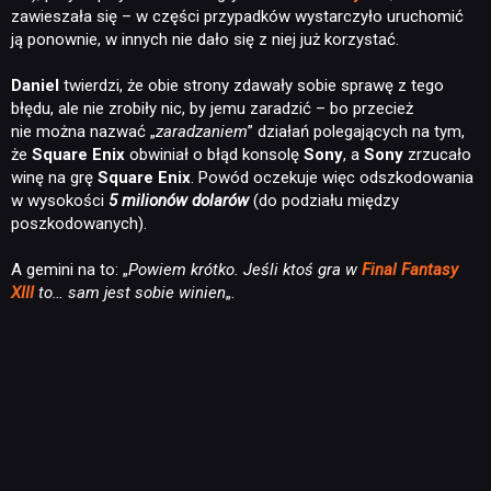
zawieszała się – w części przypadków wystarczyło uruchomić
ją ponownie, w innych nie dało się z niej już korzystać.
Daniel
twierdzi, że obie strony zdawały sobie sprawę z tego
błędu, ale nie zrobiły nic, by jemu zaradzić – bo przecież
nie można nazwać „
zaradzaniem
” działań polegających na tym,
że
Square Enix
obwiniał o błąd konsolę
Sony
, a
Sony
zrzucało
winę na grę
Square Enix
. Powód oczekuje więc odszkodowania
w wysokości
5 milionów dolarów
(do podziału między
poszkodowanych).
A gemini na to: „
Powiem krótko. Jeśli ktoś gra w
Final Fantasy
XIII
to… sam jest sobie winien
„.