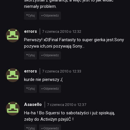
skorzystali z gwarancji, a więc jest to jak widać
niemały problem.
Cytuj
Odpowiedz
errors
7 czerwca 2010 o 12:32
Pierwszy! xD|Final Fantasty to super gierka jest.Sony
pozywa ich,oni pozywają Sony…
Cytuj
Odpowiedz
errors
7 czerwca 2010 o 12:33
kurde nie pierwszy ;(
Cytuj
Odpowiedz
Asasello
7 czerwca 2010 o 12:37
Ha-ha ! Bo Squersi to sabotażyści i już spiskują,
zeby do Activiżyn pżejśĆ !
Cytuj
Odpowiedz