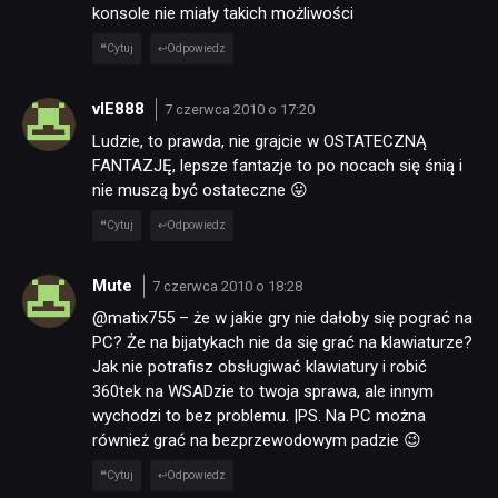
konsole nie miały takich możliwości
Cytuj
Odpowiedz
vIE888
7 czerwca 2010 o 17:20
Ludzie, to prawda, nie grajcie w OSTATECZNĄ
FANTAZJĘ, lepsze fantazje to po nocach się śnią i
nie muszą być ostateczne 😛
Cytuj
Odpowiedz
Mute
7 czerwca 2010 o 18:28
@matix755 – że w jakie gry nie dałoby się pograć na
PC? Że na bijatykach nie da się grać na klawiaturze?
Jak nie potrafisz obsługiwać klawiatury i robić
360tek na WSADzie to twoja sprawa, ale innym
wychodzi to bez problemu. |PS. Na PC można
również grać na bezprzewodowym padzie 😉
Cytuj
Odpowiedz