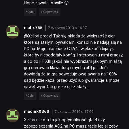
Hope zgwałci Vanille 😛
Cytuj
Odpowiedz
matix755
7 czerwca 2010 o 16:37
@Xelibri precz! Tak się składa że większość gier,
które są stałymi bywalcami konsol nie nadają się na
PC np. Moje ukochane GTA4 i większość bijatyk
które by niepodołały konfig. i sterowaniu nimi graczy,
a co do FF XIII jakoś nie wyobrażam jak bym miał tą
grą sterować klawiaturą i mychą xD| ps. Jeśli
dowiodą że ta gra powoduje ową awarię na 100%
sąd będzie kazał przedłużyć lub gwarancje a może
nawet wycofać grę ze sprzedaży…
Cytuj
Odpowiedz
maciekX360
7 czerwca 2010 o 17:09
Xelibri nie ma to jak optymalność gta 4 czy
zabezpieczenia AC2 na PC masz racje lepiej zeby