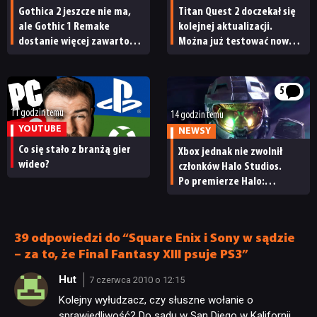
Gothica 2 jeszcze nie ma,
Titan Quest 2 doczekał się
ale Gothic 1 Remake
kolejnej aktualizacji.
dostanie więcej zawartości.
Można już testować nową
Twórcy zapowiadają
specjalizację oraz system
nadchodzące zmiany
craftingu
5
11 godzin temu
14 godzin temu
YOUTUBE
NEWSY
Co się stało z branżą gier
Xbox jednak nie zwolnił
wideo?
członków Halo Studios.
Po premierze Halo:
Campaign Evolved z pracą
pożegnały się inne osoby
39 odpowiedzi do “Square Enix i Sony w sądzie
– za to, że Final Fantasy XIII psuje PS3”
Hut
7 czerwca 2010 o 12:15
Kolejny wyłudzacz, czy słuszne wołanie o
sprawiedliwość? Do sądu w San Diego w Kalifornii