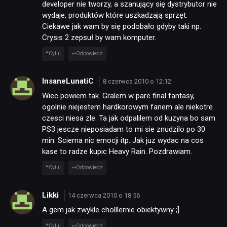
developer nie tworzy, a szanujący się dystrybutor nie
wydaje, produktów które uszkadzają sprzęt.
Ciekawe jak wam by się podobało gdyby taki np.
Crysis 2 zepsuł by wam komputer.
Cytuj
Odpowiedz
InsaneLunatiC
8 czerwca 2010 o 12:12
Wiec powiem tak. Gralem w pare final fantasy,
ogolnie niejestem hardkorowym fanem ale niekotre
czesci niesa zle. Ta jak odpalilem od kuzyna bo sam
PS3 jescze nieposiadam to mi sie znudzilo po 30
min. Sciema nic emocji itp. Jak juz wydac na cos
kase to radze kupic Heavy Rain. Pozdrawiam.
Cytuj
Odpowiedz
Likki
14 czerwca 2010 o 18:56
A gem jak zwykle cholllernie obiektywny ;]
Cytuj
Odpowiedz