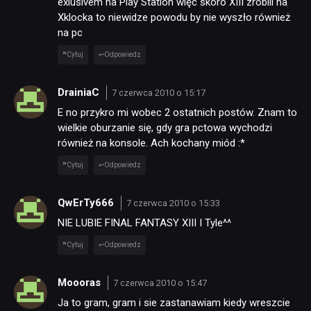
exlusivem na Play Station więc skoro XIII zrobili na
Xklocka to niewidze powodu by nie wyszło również
na pc
Cytuj
Odpowiedz
DrainiaC
7 czerwca 2010 o 15:17
E no przykro mi wobec 2 ostatnich postów. Znam to
wielkie oburzanie się, gdy gra pctowa wychodzi
również na konsole. Ach kochany miód :*
Cytuj
Odpowiedz
QwErTy666
7 czerwca 2010 o 15:33
NIE LUBIE FINAL FANTASY XIII I Tyle^^
Cytuj
Odpowiedz
Moooras
7 czerwca 2010 o 15:47
Ja to gram, gram i sie zastanawiam kiedy wreszcie