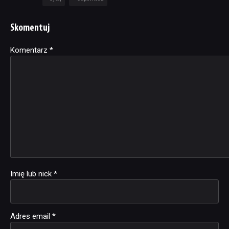
Skomentuj
Komentarz
Alternative:
*
Imię lub nick
*
Adres email
*