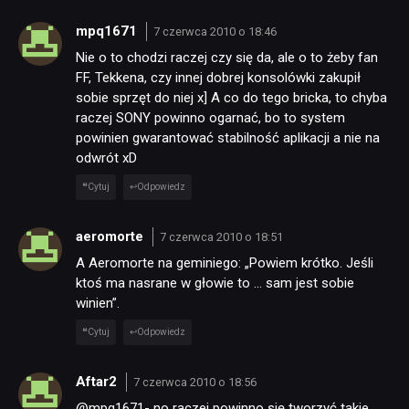
mpq1671
7 czerwca 2010 o 18:46
Nie o to chodzi raczej czy się da, ale o to żeby fan
FF, Tekkena, czy innej dobrej konsolówki zakupił
sobie sprzęt do niej x] A co do tego bricka, to chyba
raczej SONY powinno ogarnać, bo to system
powinien gwarantować stabilność aplikacji a nie na
odwrót xD
Cytuj
Odpowiedz
aeromorte
7 czerwca 2010 o 18:51
A Aeromorte na geminiego: „Powiem krótko. Jeśli
ktoś ma nasrane w głowie to … sam jest sobie
winien”.
Cytuj
Odpowiedz
Aftar2
7 czerwca 2010 o 18:56
@mpg1671- no raczej powinno się tworzyć takie