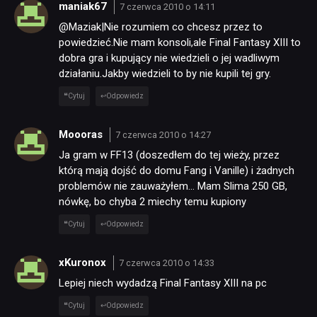
KULTURA
maniak67
7 czerwca 2010 o 14:11
@Maziak|Nie rozumiem co chcesz przez to
powiedzieć.Nie mam konsoli,ale Final Fantasy XIII to
RETRO
dobra gra i kupujący nie wiedzieli o jej wadliwym
działaniu.Jakby wiedzieli to by nie kupili tej gry.
TECHNOLOGIE
Cytuj
Odpowiedz
Moooras
DYSKUSJE
7 czerwca 2010 o 14:27
Ja gram w FF13 (doszedłem do tej wieży, przez
którą mają dojść do domu Fang i Vanille) i żadnych
JUŻ GRALIŚMY
problemów nie zauważyłem… Mam Slima 250 GB,
nówkę, bo chyba 2 miechy temu kupiony
Cytuj
Odpowiedz
SKLEP
xKuronox
7 czerwca 2010 o 14:33
Lepiej niech wydadzą Final Fantasy XIII na pc
Cytuj
Odpowiedz