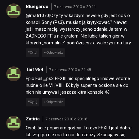
Bluegardo
7 czerwca 2010 o 20:11
@mati1070|Czy ty w każdym newsie gdy jest coś o
konsoli Sony (Ps3), musisz ją krytykować? Nawet
jeśli masz rację, wystarczy jedno zdanie.Ja tam w
ŻADNEGO FF’a nie grałem. Nie lubie takich gier w
których „normalnie” podróżujesz a walczysz na tury.
Cytuj
Odpowiedz
Tai1984
7 czerwca 2010 o 21:48
Epic Fail ,,,ps3 FFXIII nic specjalnego liniowe wtorne
nudne o ile VII,VIII i IX były super ta odslona sie do
nich nie umywa i jeszcze kitra konsole 😛
Cytuj
Odpowiedz
Zatiria
7 czerwca 2010 o 23:16
Osobiście popieram gościa. To czy FFXIII jest dobrą
lub złą grą nie ma tu nic do rzeczy. Szanujący się