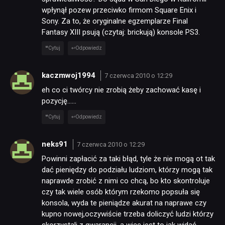
wpłynął pozew przeciwko firmom Square Enix i
Sony. Za to, że oryginalne egzemplarze Final
Fantasy XIII psują (czytaj: brickują) konsole PS3.
Cytuj
Odpowiedz
kaczmwoj1994
7 czerwca 2010 o 12:29
eh co ci twórcy nie zrobią żeby zachować kasę i
pozycję……
Cytuj
Odpowiedz
neks91
7 czerwca 2010 o 12:29
Powinni zapłacić za taki błąd, tyle że nie mogą ot tak
dać pieniędzy do podziału ludziom, którzy mogą tak
naprawde zrobić z nimi co chcą, bo kto skontroluje
czy tak wiele osób którym rzekomo popsuła się
konsola, wyda te pieniądze akurat na naprawe czy
kupno nowej,oczywiście trzeba doliczyć ludzi którzy