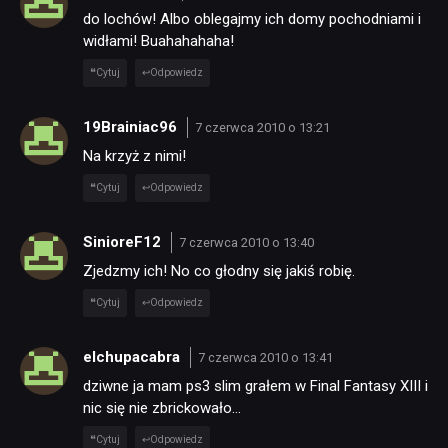
do lochów! Albo oblegajmy ich domy pochodniami i
widłami! Buahahahaha!
Cytuj
Odpowiedz
19Brainiac96
7 czerwca 2010 o 13:21
Na krzyż z nimi!
Cytuj
Odpowiedz
SinioreF12
7 czerwca 2010 o 13:40
Zjedzmy ich! No co głodny się jakiś robię.
Cytuj
Odpowiedz
elchupacabra
7 czerwca 2010 o 13:41
dziwne ja mam ps3 slim grałem w Final Fantasy XIII i
nic się nie zbrickowało…
Cytuj
Odpowiedz