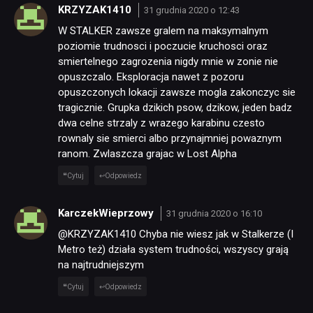
KRZYZAK1410
31 grudnia 2020 o 12:43
W STALKER zawsze gralem na maksymalnym
poziomie trudnosci i poczucie kruchosci oraz
smiertelnego zagrozenia nigdy mnie w zonie nie
opuszczalo. Eksploracja nawet z pozoru
opuszczonych lokacji zawsze mogla zakonczyc sie
tragicznie. Grupka dzikich psow, dzikow, jeden badz
dwa celne strzaly z wrazego karabinu czesto
rownaly sie smierci albo przynajmniej powaznym
ranom. Zwlaszcza grajac w Lost Alpha
Cytuj
Odpowiedz
KarczekWieprzowy
31 grudnia 2020 o 16:10
@KRZYZAK1410 Chyba nie wiesz jak w Stalkerze (I
Metro też) działa system trudności, wszyscy grają
na najtrudniejszym
Cytuj
Odpowiedz