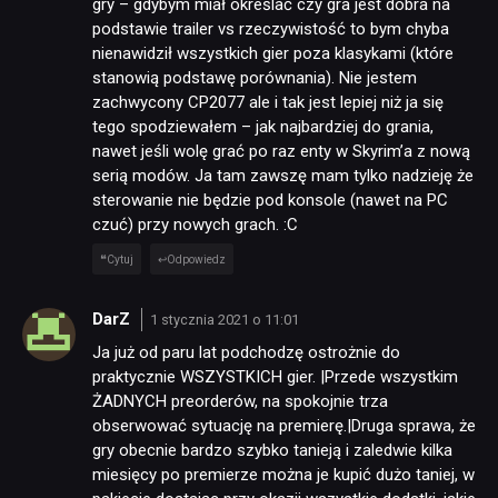
gry – gdybym miał określać czy gra jest dobra na
podstawie trailer vs rzeczywistość to bym chyba
nienawidził wszystkich gier poza klasykami (które
stanowią podstawę porównania). Nie jestem
zachwycony CP2077 ale i tak jest lepiej niż ja się
tego spodziewałem – jak najbardziej do grania,
nawet jeśli wolę grać po raz enty w Skyrim’a z nową
serią modów. Ja tam zawszę mam tylko nadzieję że
sterowanie nie będzie pod konsole (nawet na PC
czuć) przy nowych grach. :C
Cytuj
Odpowiedz
DarZ
1 stycznia 2021 o 11:01
Ja już od paru lat podchodzę ostrożnie do
praktycznie WSZYSTKICH gier. |Przede wszystkim
ŻADNYCH preorderów, na spokojnie trza
obserwować sytuację na premierę.|Druga sprawa, że
gry obecnie bardzo szybko tanieją i zaledwie kilka
miesięcy po premierze można je kupić dużo taniej, w