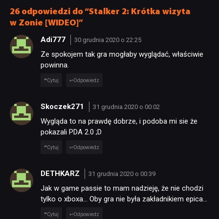
kliknięciem
26 odpowiedzi do “Stalker 2: Krótka wizyta
w Zonie [WIDEO]”
Adi777
30 grudnia 2020 o 22:25
Ze spokojem tak gra mogłaby wyglądać, właściwie
powinna.
Cytuj
Odpowiedz
Skoczek271
31 grudnia 2020 o 00:02
Wygląda to na prawdę dobrze, i podoba mi sie że
pokazali PDA 2.0 ;D
Cytuj
Odpowiedz
DETHKARZ
31 grudnia 2020 o 00:39
Jak w game passie to mam nadzieję, że nie chodzi
tylko o xboxa… Oby gra nie była zakładnikiem epica…
Cytuj
Odpowiedz