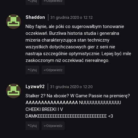
Cytuj
Odpowiedz
Shaddon
31 grudnia 2020 o 12:12
Niby fajnie, ale póki co sugerowałbym tonowanie
oczekiwań. Burzliwa historia studia i generalna
mizeria charakteryzująca stan techniczny
wszystkich dotychczasowych gier z serii nie
nastraja szczególnie optymistycznie. Lepiej być mile
zaskoczonym niż oczekiwać nierealnego.
Cytuj
Odpowiedz
Lyzwa92
31 grudnia 2020 o 12:20
Stalker 2? Na xboxie? W Game Passie na premierę?
AAAAAAAAAAAAAAAAA NUUUUUUUUUUUUUU
CHEEKI BREEKI I V
DAMKEEEEEEEEEEEEEEEEEEEEEEEEEEEE <3
Cytuj
Odpowiedz