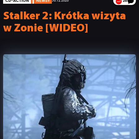
CD-ACTION
NEWSY
30.12.2020
26
Stalker 2: Krótka wizyta
w Zonie [WIDEO]