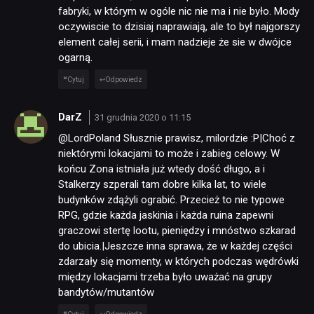
fabryki, w którym w ogóle nic nie ma i nie było. Mody
oczywiscie to dzisiaj naprawiają, ale to był najgorszy
element całej serii, i mam nadzieje że sie w dwójce
ogarną.
Cytuj
Odpowiedz
DarZ
31 grudnia 2020 o 11:15
@LordPoland Słusznie prawisz, milordzie :P|Choć z
niektórymi lokacjami to może i zabieg celowy. W
końcu Zona istniała już wtedy dość długo, a i
Stalkerzy szperali tam dobre kilka lat, to wiele
budynków zdążyli ograbić. Przecież to nie typowe
RPG, gdzie każda jaskinia i każda ruina zapewni
graczowi stertę lootu, pieniędzy i mnóstwo szkarad
do ubicia.|Jeszcze inna sprawa, że w każdej części
zdarzały się momenty, w których podczas wędrówki
między lokacjami trzeba było uważać na grupy
bandytów/mutantów