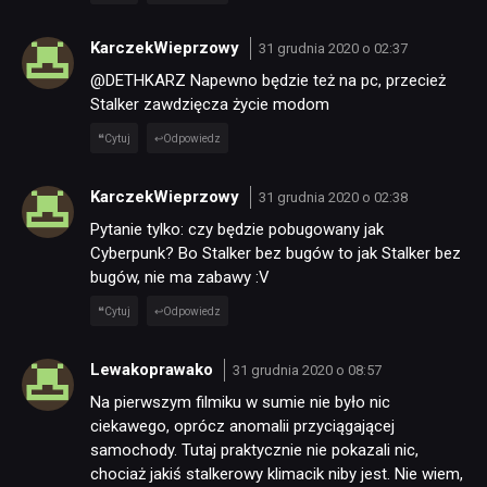
KarczekWieprzowy
31 grudnia 2020 o 02:37
@DETHKARZ Napewno będzie też na pc, przecież
Stalker zawdzięcza życie modom
Cytuj
Odpowiedz
KarczekWieprzowy
31 grudnia 2020 o 02:38
Pytanie tylko: czy będzie pobugowany jak
Cyberpunk? Bo Stalker bez bugów to jak Stalker bez
bugów, nie ma zabawy :V
Cytuj
Odpowiedz
Lewakoprawako
31 grudnia 2020 o 08:57
Na pierwszym filmiku w sumie nie było nic
ciekawego, oprócz anomalii przyciągającej
samochody. Tutaj praktycznie nie pokazali nic,
chociaż jakiś stalkerowy klimacik niby jest. Nie wiem,