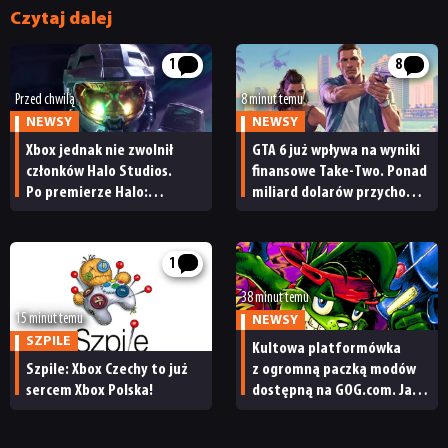
Czytaj dalej
1
8
Przed chwilą
8 minut temu
NEWSY
NEWSY
Xbox jednak nie zwolnił
GTA 6 już wpływa na wyniki
członków Halo Studios.
finansowe Take-Two. Ponad
Po premierze Halo:
miliard dolarów przychodu
Campaign Evolved z pracą
i reakcja giełdy
pożegnały się inne osoby
1
38 minut temu
15 minut temu
NEWSY
SZPILE
Kultowa platformówka
Szpile: Xbox Czechy to już
z ogromną paczką modów
sercem Xbox Polska!
dostępną na GOG.com. Jazz
Jackrabbit 2 Plus
pobierzecie jednym