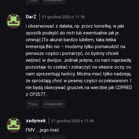
Cytuj
Odpowiedz
DarZ
31 grudnia 2020 o 11:18
i obserwować z daleka, np. przez lornetkę, w jaki
sposób podejść do nich lub ewentualnie jak je
ominąć.|To akurat bardzo lubiłem, taka lekka
immersja.|No nic – możemy tylko pomarudzić na
pierwsze części i pomarzyć, co byśmy chcieli
widzieć w dwójce. Jednak jedyne, co nam naprawdę
pozostaje to czekać i zobaczyć na własne oczy, co
nam sprezentują twórcy. Można mieć tylko nadzieję,
że sprostają choć w pewnej części oczekiwaniom. I
nie będą obiecywać gruszek na wierzbie jak CDPRED
z CP2077…
Cytuj
Odpowiedz
zadymek
31 grudnia 2020 o 11:46
FMV ….jego mać.