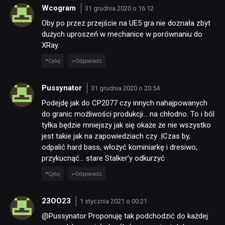
Wcogram
31 grudnia 2020 o 16:12
Oby po przez przejście na UE5 gra nie doznała zbyt
dużych uproszeń w mechanice w porównaniu do
XRay.
Cytuj
Odpowiedz
Pussynator
31 grudnia 2020 o 20:54
Podejdę jak do CP2077 czy innych nahajpowanych
do granic możliwości produkcji… na chłodno. To i ból
tyłka będzie mniejszy jak się okaże że nie wszystko
jest takie jak na zapowiedziach czy .|Czas by,
odpalić hard bass, włożyć kominiarkę i dresiwo,
przykucnąć… stare Stalker’y odkurzyć
Cytuj
Odpowiedz
23OO23
1 stycznia 2021 o 00:21
@Pussynator Proponuję tak podchodzić do każdej