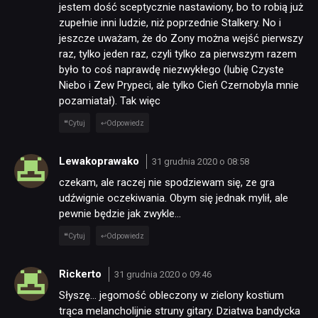
jestem dość sceptycznie nastawiony, bo to robią już
zupełnie inni ludzie, niż poprzednie Stalkery. No i
jeszcze uważam, że do Zony można wejść pierwszy
raz, tylko jeden raz, czyli tylko za pierwszym razem
było to coś naprawdę niezwykłego (lubię Czyste
Niebo i Zew Prypeci, ale tylko Cień Czernobyla mnie
pozamiatał). Tak więc
Cytuj
Odpowiedz
Lewakoprawako
31 grudnia 2020 o 08:58
czekam, ale raczej nie spodziewam się, ze gra
udźwignie oczekiwania. Obym się jednak mylił, ale
pewnie będzie jak zwykle…
Cytuj
Odpowiedz
Rickerto
31 grudnia 2020 o 09:46
Słyszę… jegomość obleczony w zielony kostium
trąca melancholijnie struny gitary. Dziatwa bandycka