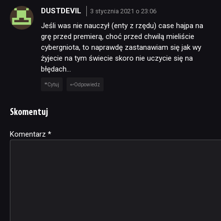
DUSTDEVIL
3 stycznia 2021 o 23:06
Jeśli was nie nauczył (enty z rzędu) case hajpa na
grę przed premierą, choć przed chwilą mieliście
cybergniota, to naprawdę zastanawiam się jak wy
żyjecie na tym świecie skoro nie uczycie się na
błędach…
Cytuj
Odpowiedz
Skomentuj
Komentarz
Alternative:
*