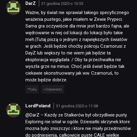
DarZ
31 grudnia 2020 o 10:55
PUBLICYSTYKA
Ważne, by świat nie sprawiał takiego specyficznego
wrażenia pustego, jakie miałem w Zewie Prypeci.
Sama gra oczywiście dla mnie jest bardzo fajna, ale
KULTURA
wędrowanie w niej od lokacji do lokacji było takie
meh.|Tutaj piszą o jednym z największych światów
RETRO
w grach. Jeśli będzie choćby pokroju Czarnorusi z
DayZ lub większy to nie wiem jak będzie ta
eksploracja wyglądała :/ Oby ta przechwałka nie
TECHNOLOGIE
wyszła grze na minus. Choć jeśli świat będzie tak
ciekawie skonstruowany jak ww. Czarnoruś, to
może będzie dobrze.
DYSKUSJE
Cytuj
Odpowiedz
JUŻ GRALIŚMY
LordPoland
31 grudnia 2020 o 11:08
@DarZ – Kazdy ze Stalkerów był obrzydliwie pusty.
Exploring nie istiał w ogóle. Dziesiatki skrzynek ktore
SKLEP
mozna bylo zniszczyc i ktore nie miały przedmiotów
do podniesienia, całkowicie puste CAŁE wielkie