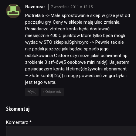
Ravenear
7 września 2011 o 12:15
Piotrek66 -> Małe sprostowanie sklep w grze jest od
początku gry. Ceny w sklepie mają ulec zmianie.
Posiadacze złotego konta będą dostawać
miesięcznie 400 C punktów które tylko będą mogli
wydać w STO sklepie.|Sphinxyro -> Pewnie tak ale
nie podali jeszcze jaki będzie sposób jego
odblokowania C store czy może jakiś achivment np
zrobienie 3 stf-ów(5 osobowe mini raidy).|Ja jestem
posiadaczem konta lifetime(dożywotni abonament
– złote kont0(f2p)) i mogę powiedzieć że gra była i
jest tego warta.
Cytuj
Odpowiedz
Skomentuj
Komentarz
Alternative:
*