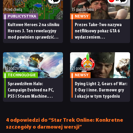
SKLEP
Przed chwilą
15 godzin temu
PUBLICYSTYKA
NEWSY
Kultowe Heroes 2 na silniku
Prezes Take-Two nazywa
Heroes 3. Ten rewelacyjny
netfliksowy pokaz GTA 6
mod powinien sprawdzić
wydarzeniem
każdy fan
obowiązkowym. Nawet
nie wie, ilu Netflix
ma subskrybentów
19 godzin temu
21 godzin temu
TECHNOLOGIE
NEWSY
Sprawdziłem Halo:
Dying Light 2, Gears of War:
Campaign Evolved na PC,
E-Day i inne. Darmowe gry
PS5 i Steam Machine.
i okazje w tym tygodniu
Wygląda świetnie,
ale ma parę problemów
[RECENZJA TECHNICZNA]
4 odpowiedzi do “Star Trek Online: Konkretne
szczegóły o darmowej wersji”