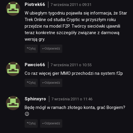
Piotrek66
7 września 2011 o 09:31
W ubiegłym tygodniu pojawiła się informacja, że Star
Trek Online od studia Cryptic w przyszłym roku
przejdzie na model F2P. Twórcy sieciówki ujawnili
teraz konkretne szczegóły związane z darmową
wersją gry.
Cytuj
Odpowiedz
Pawcio66
7 września 2011 o 10:55
Co raz więcej gier MMO przechodzi na system f2p
Cytuj
Odpowiedz
Sphinxyro
7 września 2011 o 11:46
Będę mógł w ramach złotego konta, grać Borgiem?
😉
Cytuj
Odpowiedz