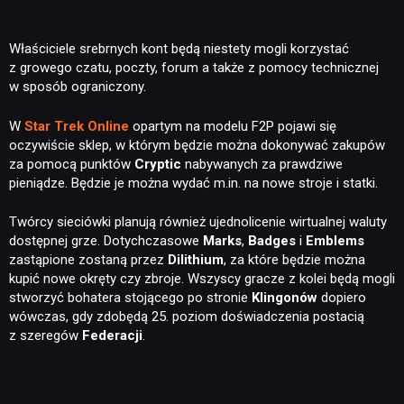
Właściciele srebrnych kont będą niestety mogli korzystać
z growego czatu, poczty, forum a także z pomocy technicznej
w sposób ograniczony.
W
S
tar Trek Online
opartym na modelu F2P pojawi się
oczywiście sklep, w którym będzie można dokonywać zakupów
za pomocą punktów
Cryptic
nabywanych za prawdziwe
pieniądze. Będzie je można wydać m.in. na nowe stroje i statki.
Twórcy sieciówki planują również ujednolicenie wirtualnej waluty
dostępnej grze. Dotychczasowe
Marks
,
Badges
i
Emblems
zastąpione zostaną przez
Dilithium
, za które będzie można
kupić nowe okręty czy zbroje. Wszyscy gracze z kolei będą mogli
stworzyć bohatera stojącego po stronie
Klingonów
dopiero
wówczas, gdy zdobędą 25. poziom doświadczenia postacią
z szeregów
Federacji
.
NEWSY