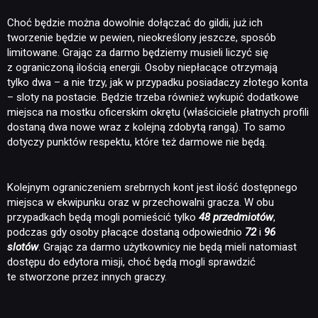
Choć będzie można dowolnie dołączać do gildii, już ich
tworzenie będzie w pewien, nieokreślony jeszcze, sposób
limitowane. Grając za darmo będziemy musieli liczyć się
z ograniczoną ilością energii. Osoby niepłacące otrzymają
tylko dwa – a nie trzy, jak w przypadku posiadaczy złotego konta
– sloty na postacie. Będzie trzeba również wykupić dodatkowe
miejsca na mostku oficerskim okrętu (właściciele płatnych profili
dostaną dwa nowe wraz z kolejną zdobytą rangą). To samo
dotyczy punktów respektu, które też darmowe nie będą.
Kolejnym ograniczeniem srebrnych kont jest ilość dostępnego
miejsca w ekwipunku oraz w przechowalni gracza. W obu
przypadkach będą mogli pomieścić tylko
48 przedmiotów
,
podczas gdy osoby płacące dostaną odpowiednio
72
i
96
slotów
. Grając za darmo użytkownicy nie będą mieli natomiast
dostępu do edytora misji, choć będą mogli sprawdzić
te stworzone przez innych graczy.