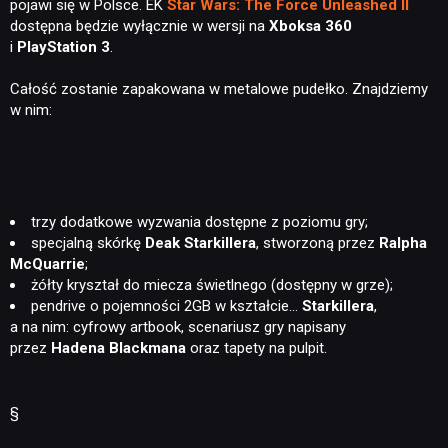
pojawi się w Polsce. EK
Star Wars: The Force Unleashed II
dostępna będzie wyłącznie w wersji na
Xboksa 360
i
PlayStation 3
.
Całość zostanie zapakowana w metalowe pudełko. Znajdziemy
w nim:
trzy dodatkowe wyzwania dostępne z poziomu gry;
specjalną skórkę
Deak Starkillera
, stworzoną przez
Ralpha
McQuarrie
;
żółty kryształ do miecza świetlnego (dostępny w grze);
pendrive o pojemności 2GB w kształcie…
Starkillera
,
a na nim: cyfrowy artbook, scenariusz gry napisany
przez
Hadena Blackmana
oraz tapety na pulpit.
§