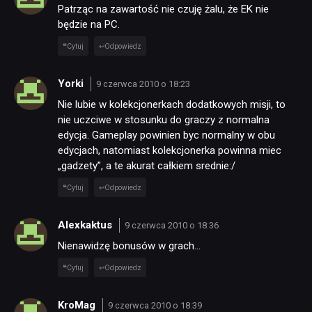
Patrząc na zawartość nie czuję żalu, że EK nie
będzie na PC.
Cytuj
Odpowiedz
Yorki
9 czerwca 2010 o 18:23
Nie lubie w kolekcjonerkach dodatkowych misji, to
nie uczciwe w stosunku do graczy z normalna
edycja. Gameplay powinien byc normalny w obu
NEWSY
edycjach, natomiast kolekcjonerka powinna miec
„gadzety”, a te akurat całkiem srednie:/
RECENZJE
Cytuj
Odpowiedz
Alexkaktus
9 czerwca 2010 o 18:36
PUBLICYSTYKA
Nienawidzę bonusów w grach…
Cytuj
Odpowiedz
KULTURA
KroMag
9 czerwca 2010 o 18:39