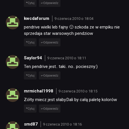
Cytuj
Odpowiedz
kwcdaforum
9 czerwca 2010 o 18:04
pendrive wielki leb fajny 🙂 szkoda ze w empiku nie
sprzedaja star warsowych pendziow
Cytuj
Odpowiedz
Saylor94
9 czerwca 2010 o 18:11
Ten pendrive jest.. taki.. no.. pocieszny:)
Cytuj
Odpowiedz
mrmichal1998
9 czerwca 2010 o 18:15
Zółty miecz jest słaby.Dali by całą paletę kolorów
Cytuj
Odpowiedz
smd87
9 czerwca 2010 o 18:16