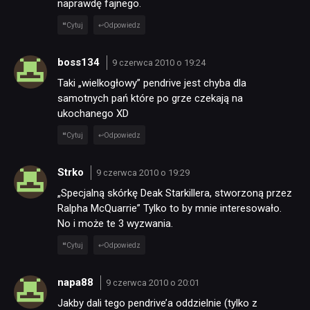
naprawdę fajnego.
Cytuj
Odpowiedz
boss134
9 czerwca 2010 o 19:24
Taki „wielkogłowy” pendrive jest chyba dla
samotnych pań które po grze czekają na
ukochanego XD
Cytuj
Odpowiedz
Strko
9 czerwca 2010 o 19:29
„Specjalną skórkę Deak Starkillera, stworzoną przez
Ralpha McQuarrie” Tylko to by mnie interesowało.
No i może te 3 wyzwania.
Cytuj
Odpowiedz
napa88
9 czerwca 2010 o 20:01
Jakby dali tego pendrive’a oddzielnie (tylko z