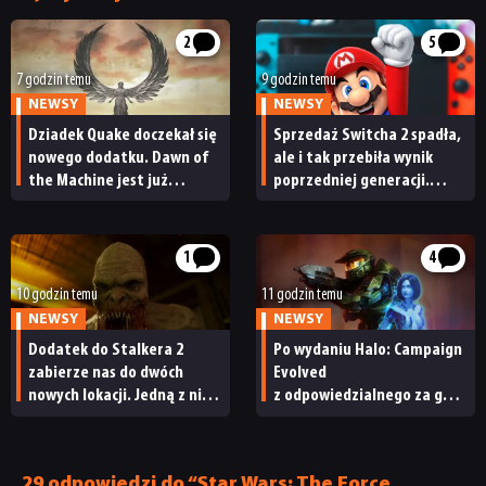
2
5
7 godzin temu
9 godzin temu
NEWSY
NEWSY
Dziadek Quake doczekał się
Sprzedaż Switcha 2 spadła,
nowego dodatku. Dawn of
ale i tak przebiła wynik
the Machine jest już
poprzedniej generacji.
dostępny
Nintendo ma powody
do radości
1
4
10 godzin temu
11 godzin temu
NEWSY
NEWSY
Dodatek do Stalkera 2
Po wydaniu Halo: Campaign
zabierze nas do dwóch
Evolved
nowych lokacji. Jedną z nich
z odpowiedzialnego za grę
seria obiecywała
studia zwolniono
od samego początku
pracowników
29 odpowiedzi do “Star Wars: The Force