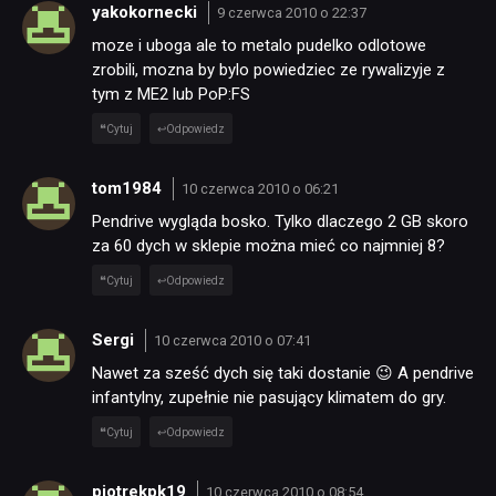
yakokornecki
9 czerwca 2010 o 22:37
moze i uboga ale to metalo pudelko odlotowe
zrobili, mozna by bylo powiedziec ze rywalizyje z
tym z ME2 lub PoP:FS
Cytuj
Odpowiedz
tom1984
10 czerwca 2010 o 06:21
Pendrive wygląda bosko. Tylko dlaczego 2 GB skoro
za 60 dych w sklepie można mieć co najmniej 8?
Cytuj
Odpowiedz
Sergi
10 czerwca 2010 o 07:41
Nawet za sześć dych się taki dostanie 😉 A pendrive
infantylny, zupełnie nie pasujący klimatem do gry.
Cytuj
Odpowiedz
piotrekpk19
10 czerwca 2010 o 08:54