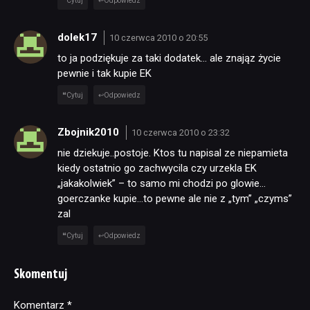
Cytuj
Odpowiedz
dolek17
10 czerwca 2010 o 20:55
to ja podziękuje za taki dodatek… ale znająz życie
pewnie i tak kupie EK
Cytuj
Odpowiedz
Zbojnik2010
10 czerwca 2010 o 23:32
nie dziekuje..postoje. Ktos tu napisal ze niepamieta
kiedy ostatnio go zachwycila czy urzekla EK
„jakakolwiek” – to samo mi chodzi po glowie…
goerczanke kupie…to pewne ale nie z „tym” „czyms”
zal
Cytuj
Odpowiedz
Skomentuj
Komentarz
Alternative:
*