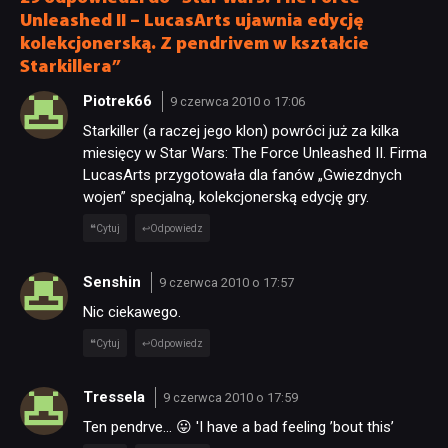
Unleashed II – LucasArts ujawnia edycję
kolekcjonerską. Z pendrivem w kształcie
Starkillera”
Piotrek66
9 czerwca 2010 o 17:06
Starkiller (a raczej jego klon) powróci już za kilka
miesięcy w Star Wars: The Force Unleashed II. Firma
LucasArts przygotowała dla fanów „Gwiezdnych
wojen” specjalną, kolekcjonerską edycję gry.
Cytuj
Odpowiedz
Senshin
9 czerwca 2010 o 17:57
Nic ciekawego.
Cytuj
Odpowiedz
Tressela
9 czerwca 2010 o 17:59
Ten pendrve… 😛 'I have a bad feeling ’bout this’