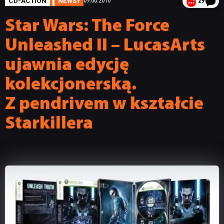
CD-ACTION
NEWSY
09.06.2010
29
Star Wars: The Force
Unleashed II – LucasArts
ujawnia edycję
kolekcjonerską.
Z pendrivem w kształcie
Starkillera