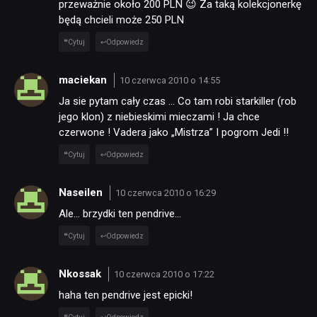
przeważnie około 200 PLN 😉 Za taką kolekcjonerkę
będą chcieli może 250 PLN
Cytuj
Odpowiedz
maciekan
10 czerwca 2010 o 14:55
Ja sie pytam cały czas … Co tam robi starkiller (rob
jego klon) z niebieskimi mieczami ! Ja chce
czerwone ! Vadera jako „Mistrza” I pogrom Jedi !!
Cytuj
Odpowiedz
Naseilen
10 czerwca 2010 o 16:29
Ale… brzydki ten pendrive…
Cytuj
Odpowiedz
Nkossak
10 czerwca 2010 o 17:22
haha ten pendrive jest epicki!