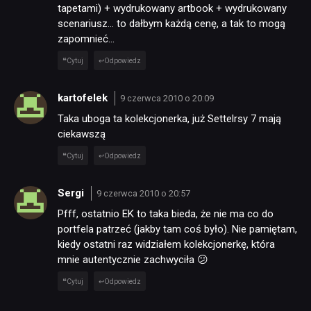
tapetami) + wydrukowany artbook + wydrukowany
scenariusz… to dałbym każdą cenę, a tak to mogą
zapomnieć…
Cytuj
Odpowiedz
kartofelek
9 czerwca 2010 o 20:09
Taka uboga ta kolekcjonerka, już Settelrsy 7 mają
ciekawszą
Cytuj
Odpowiedz
Sergi
9 czerwca 2010 o 20:57
Pfff, ostatnio EK to taka bieda, że nie ma co do
portfela patrzeć (jakby tam coś było). Nie pamiętam,
kiedy ostatni raz widziałem kolekcjonerkę, która
mnie autentycznie zachwyciła 😕
Cytuj
Odpowiedz