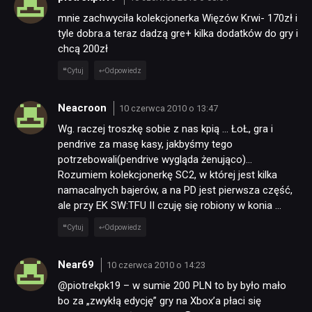
mnie zachwyciła kolekcjonerka Więzów Krwi- 170zł i
tyle dobra.a teraz dadzą gre+ kilka dodatków do gry i
chcą 200zł
Cytuj
Odpowiedz
Neacroon
10 czerwca 2010 o 13:47
Wg. raczej troszkę sobie z nas kpią … ŁoŁ, gra i
pendrive za masę kasy, jakbyśmy tego
potrzebowali(pendrive wygląda żenująco)…
Rozumiem kolekcjonerkę SC2, w której jest kilka
namacalnych bajerów, a na PD jest pierwsza część,
ale przy EK SW:TFU II czuję się robiony w konia …
Cytuj
Odpowiedz
Near69
10 czerwca 2010 o 14:23
@piotrekpk19 – w sumie 200 PLN to by było mało
bo za „zwykłą edycję” gry na Xbox’a płaci się