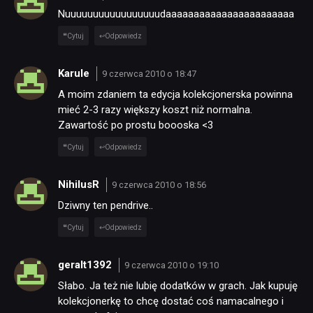
RETRO
Nuuuuuuuuuuuuuuuuudaaaaaaaaaaaaaaaaaaaaaaa
Cytuj
Odpowiedz
TECHNOLOGIE
Karule
9 czerwca 2010 o 18:47
A moim zdaniem ta edycja kolekcjonerska powinna
DYSKUSJE
mieć 2-3 razy większy koszt niż normalna.
Zawartość po prostu boooska <3
JUŻ GRALIŚMY
Cytuj
Odpowiedz
NihilusR
9 czerwca 2010 o 18:56
SKLEP
Dziwny ten pendrive..
Cytuj
Odpowiedz
geralt1392
9 czerwca 2010 o 19:10
Słabo. Ja też nie lubię dodatków w grach. Jak kupuję
kolekcjonerkę to chcę dostać coś namacalnego i