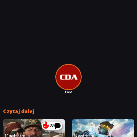
Fred
Czytaj dalej
22
10 godzin temu
14 godzin temu