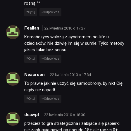
rosną ^^
Cytuj
Odpowiedz
Feallan
22 kwietnia 2010 o 17:27
Koreańczycy walczą z syndromem no-life u
dzieciaków. Nie dziwię im się w sumie. Tylko metody
jakieś takie bez sensu.
Cytuj
Odpowiedz
Neacroon
22 kwietnia 2010 o 17:34
To prawie jak nie uczyć się samoobrony, by nikt Cię
nigdy nie napadł …
Cytuj
Odpowiedz
deawpl
22 kwietnia 2010 o 18:30
przecież to gra strategiczna i zabijace się papierki
nie zasługują nawet na pseudo 18+ ale raczej 0+