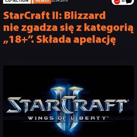
CD-ACTION
NEWSY
22.04.2010
13
StarCraft II: Blizzard
nie zgadza się z kategorią
„18+”. Składa apelację