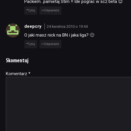
Packiem…pamietaj Stim !! Ide pograc w sc2 beta 😉
Cytuj
Odpowiedz
deepcry
24 kwietnia 2010 o 19:44
O jaki masz nick na BN i jaka liga? 🙂
Cytuj
Odpowiedz
Skomentuj
Komentarz
Alternative:
*