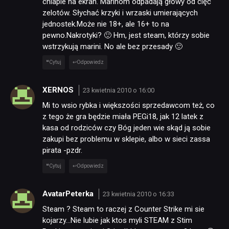
chlapie na ekran. Marinom odpadają głowy od cięć
zelotów. Słychać krzyki i wrzaski umierających
jednostek.Może nie 18+, ale 16+ to na
pewno.Nakrotyki? 🙂 Hm, jest steam, którzy sobie
wstrzykują marini. No ale bez przesady 🙂
Cytuj
Odpowiedz
XERNOS
23 kwietnia 2010 o 16:00
Mi to wsio rybka i większości sprzedawcom też, co
z tego że gra będzie miała PEGi18, jak 12 latek z
kasa od rodziców czy Bóg jeden wie skąd ją sobie
zakupi bez problemu w sklepie, albo w sieci zassa
pirata -pzdr.
Cytuj
Odpowiedz
AvatarPeterka
23 kwietnia 2010 o 16:33
Steam ? Steam to raczej z Counter Strike mi sie
kojarzy…Nie lubie jak ktos myli STEAM z Stim