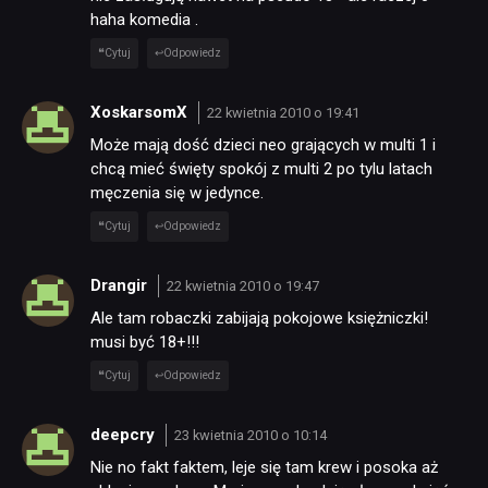
haha komedia .
Cytuj
Odpowiedz
XoskarsomX
22 kwietnia 2010 o 19:41
Może mają dość dzieci neo grających w multi 1 i
chcą mieć święty spokój z multi 2 po tylu latach
męczenia się w jedynce.
Cytuj
Odpowiedz
Drangir
22 kwietnia 2010 o 19:47
Ale tam robaczki zabijają pokojowe księżniczki!
musi być 18+!!!
Cytuj
Odpowiedz
deepcry
23 kwietnia 2010 o 10:14
Nie no fakt faktem, leje się tam krew i posoka aż