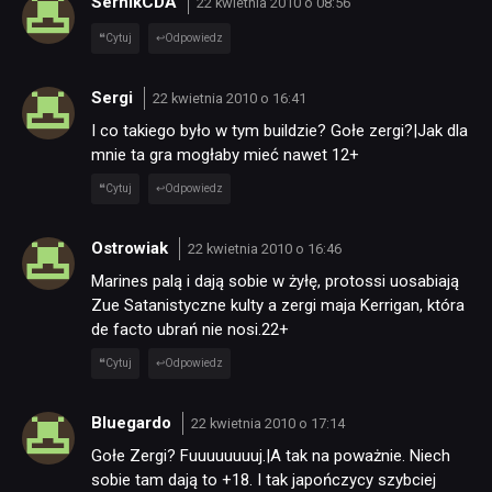
SernikCDA
22 kwietnia 2010 o 08:56
PUBLICYSTYKA
Cytuj
Odpowiedz
KULTURA
Sergi
22 kwietnia 2010 o 16:41
I co takiego było w tym buildzie? Gołe zergi?|Jak dla
RETRO
mnie ta gra mogłaby mieć nawet 12+
Cytuj
Odpowiedz
TECHNOLOGIE
Ostrowiak
22 kwietnia 2010 o 16:46
Marines palą i dają sobie w żyłę, protossi uosabiają
DYSKUSJE
Zue Satanistyczne kulty a zergi maja Kerrigan, która
de facto ubrań nie nosi.22+
JUŻ GRALIŚMY
Cytuj
Odpowiedz
Bluegardo
22 kwietnia 2010 o 17:14
SKLEP
Gołe Zergi? Fuuuuuuuuj.|A tak na poważnie. Niech
sobie tam dają to +18. I tak japończycy szybciej