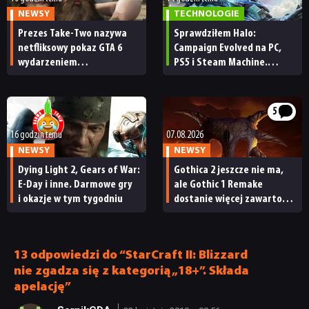
NEWSY
TECHNOLOGIE
Prezes Take-Two nazywa
Sprawdziłem Halo:
netfliksowy pokaz GTA 6
Campaign Evolved na PC,
wydarzeniem
PS5 i Steam Machine.
obowiązkowym. Nawet
Wygląda świetnie,
nie wie, ilu Netflix
ale ma parę problemów
ma subskrybentów
[RECENZJA TECHNICZNA]
5
16 godzin temu
07.08.2026
NEWSY
NEWSY
Dying Light 2, Gears of War:
Gothica 2 jeszcze nie ma,
E-Day i inne. Darmowe gry
ale Gothic 1 Remake
i okazje w tym tygodniu
dostanie więcej zawartości.
Twórcy zapowiadają
NEWSY
nadchodzące zmiany
13 odpowiedzi do “StarCraft II: Blizzard
nie zgadza się z kategorią „18+”. Składa
RECENZJE
apelację”