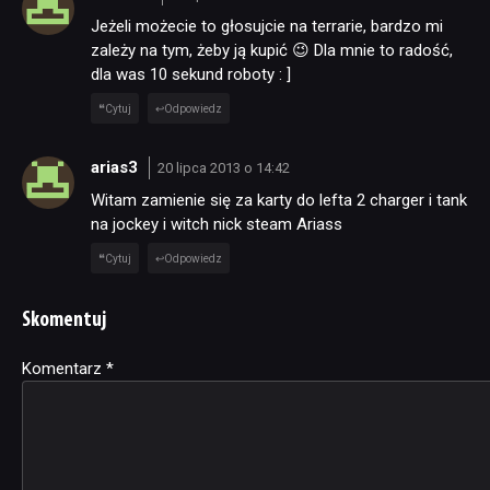
Jeżeli możecie to głosujcie na terrarie, bardzo mi
zależy na tym, żeby ją kupić 😉 Dla mnie to radość,
dla was 10 sekund roboty : ]
Cytuj
Odpowiedz
arias3
20 lipca 2013 o 14:42
Witam zamienie się za karty do lefta 2 charger i tank
na jockey i witch nick steam Ariass
Cytuj
Odpowiedz
Skomentuj
Komentarz
Alternative:
*