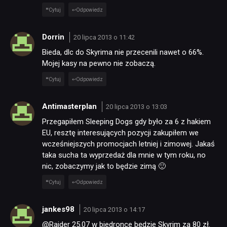
Cytuj
Odpowiedz
Dorrin
20 lipca 2013 o 11:42
Bieda, dlc do Skyrima nie przecenili nawet o 66%.
Mojej kasy na pewno nie zobaczą.
Cytuj
Odpowiedz
Antimasterplan
20 lipca 2013 o 13:03
Przegapiłem Sleeping Dogs gdy było za 6 z hakiem
EU, resztę interesujących pozycji zakupiłem we
wcześniejszych promocjach letniej i zimowej. Jakaś
taka sucha ta wyprzedaż dla mnie w tym roku, no
nic, zobaczymy jak to będzie zimą 🙂
Cytuj
Odpowiedz
jankes98
20 lipca 2013 o 14:17
@Rajder 25.07 w biedronce będzie Skyrim za 80 zł.