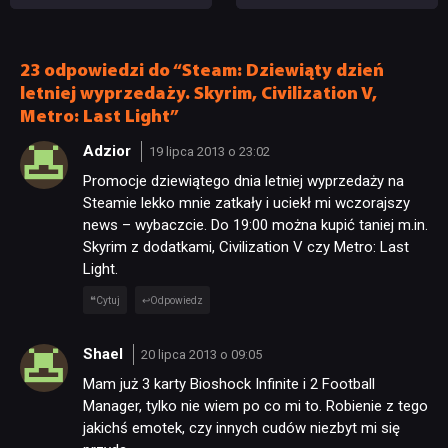
Twórcy zapowiadają
specjalizację oraz system
nadchodzące zmiany
craftingu
23 odpowiedzi do “Steam: Dziewiąty dzień
letniej wyprzedaży. Skyrim, Civilization V,
Metro: Last Light”
Adzior
19 lipca 2013 o 23:02
Promocje dziewiątego dnia letniej wyprzedaży na
Steamie lekko mnie zatkały i uciekł mi wczorajszy
news – wybaczcie. Do 19:00 można kupić taniej m.in.
Skyrim z dodatkami, Civilization V czy Metro: Last
Light.
Cytuj
Odpowiedz
Shael
20 lipca 2013 o 09:05
Mam już 3 karty Bioshock Infinite i 2 Football
Manager, tylko nie wiem po co mi to. Robienie z tego
jakichś emotek, czy innych cudów niezbyt mi się