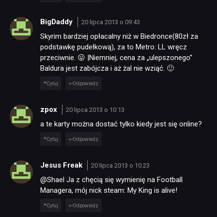
BigDaddy
20 lipca 2013 o 09:43
PUBLICYSTYKA
Skyrim bardziej opłacalny niż w Biedronce(80zł za
podstawkę pudełkową), za to Metro: LL wręcz
KULTURA
przeciwnie. 😛 |Niemniej, cena za „ulepszonego”
Baldura jest zabójcza i aż żal nie wziąć. 🙂
Cytuj
Odpowiedz
RETRO
zpox
20 lipca 2013 o 10:13
TECHNOLOGIE
a te karty można dostać tylko kiedy jest się online?
Cytuj
Odpowiedz
DYSKUSJE
Jesus Freak
20 lipca 2013 o 10:23
@Shael Ja z chęcią się wymienię na Football
JUŻ GRALIŚMY
Managera, mój nick steam: My King is alive!
Cytuj
Odpowiedz
SKLEP