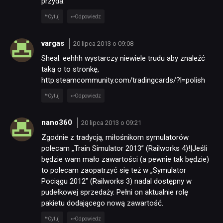
przyda.
Cytuj
Odpowiedz
vargas
20 lipca 2013 o 09:08
Sheal: eehhh wystarczy niewiele trudu aby znaleźć
taką o to stronkę,
http:steamcommunity.com/tradingcards/?l=polish
Cytuj
Odpowiedz
nano360
20 lipca 2013 o 09:21
Zgodnie z tradycją, miłośnikom symulatorów
polecam „Train Simulator 2013” (Railworks 4)!|Jeśli
będzie wam mało zawartości (a pewnie tak będzie)
to polecam zaopatrzyć się też w „Symulator
Pociągu 2012” (Railworks 3) nadal dostępny w
NEWSY
pudełkowej sprzedaży. Pełni on aktualnie rolę
pakietu dodającego nową zawartość.
RECENZJE
Cytuj
Odpowiedz