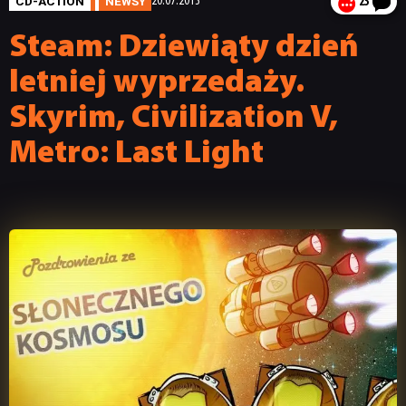
CD-ACTION
NEWSY
20.07.2013
23
Steam: Dziewiąty dzień
letniej wyprzedaży.
Skyrim, Civilization V,
Metro: Last Light