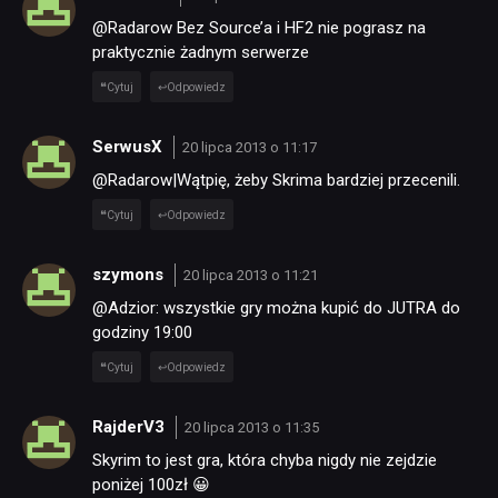
@Radarow Bez Source’a i HF2 nie pograsz na
praktycznie żadnym serwerze
Cytuj
Odpowiedz
SerwusX
20 lipca 2013 o 11:17
@Radarow|Wątpię, żeby Skrima bardziej przecenili.
Cytuj
Odpowiedz
szymons
20 lipca 2013 o 11:21
@Adzior: wszystkie gry można kupić do JUTRA do
godziny 19:00
Cytuj
Odpowiedz
RajderV3
20 lipca 2013 o 11:35
Skyrim to jest gra, która chyba nigdy nie zejdzie
poniżej 100zł 😀