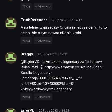
Cytuj
Odpowiedz
TruthDefender
20 lipca 2013 o 14:17
A na letniej wyprzedaży Origina ile lepsze ceny… tu to
słabo. Ale o tym newsa nikt nie zrobi.
Cytuj
Odpowiedz
Draggy
20 lipca 2013 o 14:21
@RajderV3, na Amazonie legendary za 15 funtów,
jakieś 75zł. 😛 http:www.amazon.co.uk/The-Elder-
Scrolls-Legendary-
Edition/dp/B00CJ8X24C/ref=sr_1_2?
ie=UTF8&qid=1374330029&sr=8-
2&keywords=skyrim+legendary
Cytuj
Odpowiedz
ErrorPL
20 lipca 2013 o 14:23