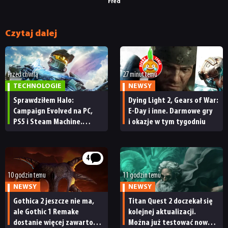
Fred
Czytaj dalej
Przed chwilą
27 minut temu
TECHNOLOGIE
NEWSY
Sprawdziłem Halo:
Dying Light 2, Gears of War:
Campaign Evolved na PC,
E-Day i inne. Darmowe gry
PS5 i Steam Machine.
i okazje w tym tygodniu
Wygląda świetnie,
ale ma parę problemów
[RECENZJA TECHNICZNA]
4
10 godzin temu
11 godzin temu
NEWSY
NEWSY
Gothica 2 jeszcze nie ma,
Titan Quest 2 doczekał się
ale Gothic 1 Remake
kolejnej aktualizacji.
dostanie więcej zawartości.
Można już testować nową