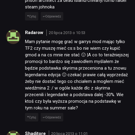
prison architect za dead island/chivarly/tomb raider
steam johnoka
Cytuj
Odpowiedz
Radarow
20 lipca 2013 o 10:53
Mam pytanie mogę grać w garrys mod mając tylko
TF2 czy muszę mieć cs:s bo nie wiem czy kupić
gmod a na cs mnie nie stać 🙁 |A co to teraźniejszej
promocji to bardzo się zawiodłem myślałem że
będzie podstawka skyrima przeceniona a tu znowu
legendarna edycja 🙁 czekać prawie całą wyprzedaż
żeby nie dostać tego co chciałem a mogłem mieć
wiedźmina 2 :/ w ogóle każde dlc z skyrima
przecenili i legendarke a podstawa dalej -30%. Wie
ktoś czy była wyższa promocja na podstawkę w
tym roku na summer sale?
Cytuj
Odpowiedz
Shaditore
20 lipca 2013 o 11:01