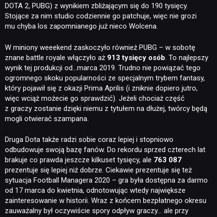
DOTA 2, PUBG) z wynikiem zbliżającym się do 190 tysięcy.
Stojące za nim studio codziennie go patchuje, więc nie grozi
mu chyba los zapomnianego już nieco Wolcena.
W miniony weeekend zaskoczyło również PUBG – w sobotę
znane battle royale włączyło aż
913 tysięcy osób
. To najlepszy
wynik tej produkcji od…marca 2019. Trudno nie powiązać tego
ogromnego skoku popularności ze specjalnym trybem fantasy,
który pojawił się z okazji Prima Aprilis (i zniknie dopiero jutro,
więc wciąż możecie go sprawdzić). Jeżeli chociaż część
z graczy zostanie dzięki niemu z tytułem na dłużej, twórcy będą
mogli otwierać szampana.
NEWSY
Druga Dota także radzi sobie coraz lepiej i stopniowo
odbudowuje swoją bazę fanów. Do rekordu sprzed czterech lat
RECENZJE
brakuje co prawda jeszcze kilkuset tysięcy, ale
763 087
prezentuje się lepiej niż dobrze. Ciekawie prezentuje się też
sytuacja Football Managera 2020 – gra była dostępna za darmo
PUBLICYSTYKA
od 17 marca do kwietnia, odnotowując wtedy największe
zainteresowanie w historii. Wraz z końcem bezpłatnego okresu
zauważalny był oczywiście spory odpływ graczy… ale przy