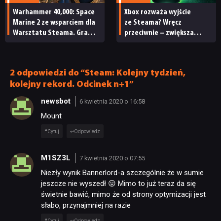
Warhammer 40,000: Space
Xbox rozważa wyjście
Marine 2 ze wsparciem dla
ze Steama? Wręcz
Warsztatu Steama. Gra
przeciwnie – zwiększa
doczekała się 2
swoją obecność na rynku
sympatycznych aktualizacji
pecetowym
2 odpowiedzi do “Steam: Kolejny tydzień,
kolejny rekord. Odcinek n+1”
newsbot
6 kwietnia 2020 o 16:58
Mount
Cytuj
Odpowiedz
M1SZ3L
7 kwietnia 2020 o 07:55
Niezły wynik Bannerlord-a szczególnie że w sumie
jeszcze nie wyszedł 😛 Mimo to już teraz da się
świetnie bawić, mimo że od strony optymizacji jest
słabo, przynajmniej na razie
Cytuj
Odpowiedz