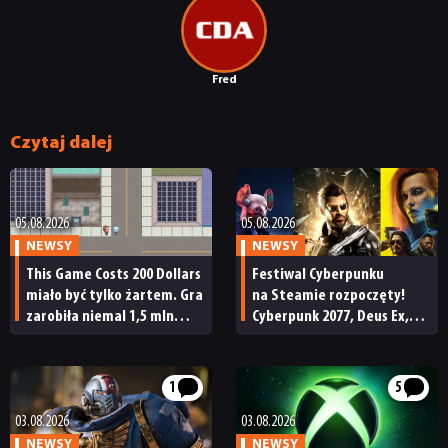
Fred
Czytaj dalej
05.08.2026
05.08.2026
NEWSY
NEWSY
This Game Costs 200 Dollars
Festiwal Cyberpunku
miało być tylko żartem. Gra
na Steamie rozpoczęty!
zarobiła niemal 1,5 mln
Cyberpunk 2077, Deus Ex,
dolarów, ale potem ruszyła
Watch Dogs i wiele innych
fala zwrotów
z soczystymi promocjami
1
5
03.08.2026
03.08.2026
NEWSY
NEWSY