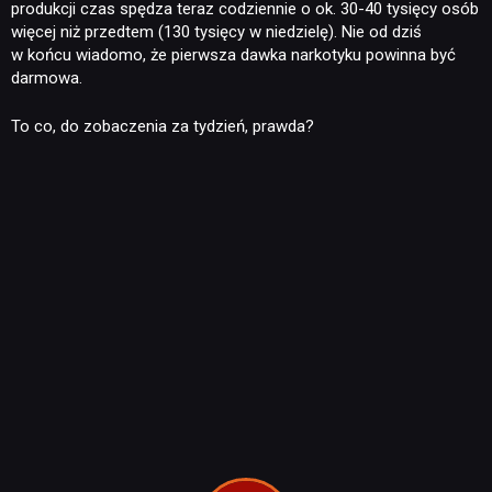
KULTURA
produkcji czas spędza teraz codziennie o ok. 30-40 tysięcy osób
więcej niż przedtem (130 tysięcy w niedzielę). Nie od dziś
w końcu wiadomo, że pierwsza dawka narkotyku powinna być
RETRO
darmowa.
To co, do zobaczenia za tydzień, prawda?
TECHNOLOGIE
DYSKUSJE
JUŻ GRALIŚMY
SKLEP