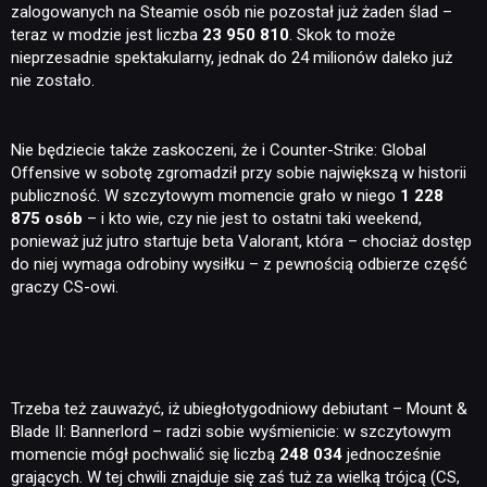
zalogowanych na Steamie osób nie pozostał już żaden ślad –
teraz w modzie jest liczba
23 950 810
. Skok to może
nieprzesadnie spektakularny, jednak do 24 milionów daleko już
nie zostało.
Nie będziecie także zaskoczeni, że i Counter-Strike: Global
Offensive w sobotę zgromadził przy sobie największą w historii
publiczność. W szczytowym momencie grało w niego
1 228
875 osób
– i kto wie, czy nie jest to ostatni taki weekend,
ponieważ już jutro startuje beta Valorant, która – chociaż dostęp
do niej wymaga odrobiny wysiłku – z pewnością odbierze część
graczy CS-owi.
Trzeba też zauważyć, iż ubiegłotygodniowy debiutant – Mount &
Blade II: Bannerlord – radzi sobie wyśmienicie: w szczytowym
momencie mógł pochwalić się liczbą
248 034
jednocześnie
grających. W tej chwili znajduje się zaś tuż za wielką trójcą (CS,