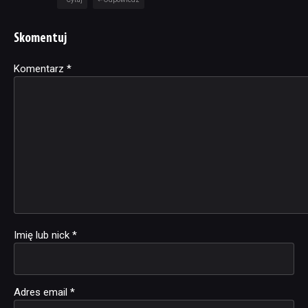
Skomentuj
Komentarz
Alternative:
*
Imię lub nick
*
Adres email
*