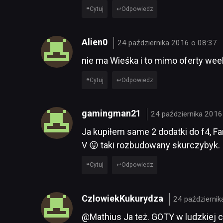
Cytuj
Odpowiedz
Alien0
24 października 2016 o 08:37
nie ma Wieśka i to mimo oferty wee
Cytuj
Odpowiedz
gamingman21
24 października 2016
Ja kupiłem same 2 dodatki do f4, Fa
V 😛 taki rozbudowany skurczybyk.
Cytuj
Odpowiedz
CzlowiekKukurydza
24 październi
@Mathius Ja też. GOTY w ludzkiej ce