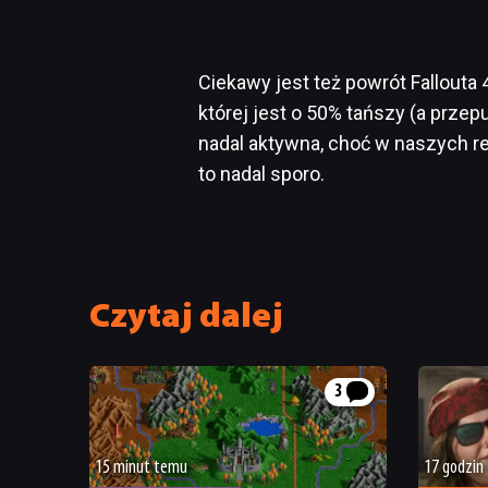
Ciekawy jest też powrót Fallouta 
której jest o 50% tańszy (a prze
nadal aktywna, choć w naszych rea
to nadal sporo.
Czytaj dalej
3
15 minut temu
17 godzin