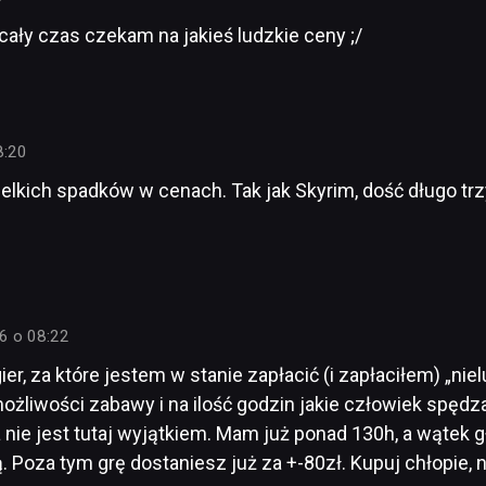
 cały czas czekam na jakieś ludzkie ceny ;/
8:20
wielkich spadków w cenach. Tak jak Skyrim, dość długo t
6 o 08:22
ier, za które jestem w stanie zapłacić (i zapłaciłem) „ni
ożliwości zabawy i na ilość godzin jakie człowiek spędz
 nie jest tutaj wyjątkiem. Mam już ponad 130h, a wątek 
 Poza tym grę dostaniesz już za +-80zł. Kupuj chłopie,