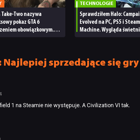
Y
TECHNOLOGIE
s Take-Two nazywa
Sprawdziłem Halo: Campa
ksowy pokaz GTA 6
Evolved na PC, PS5 i Steam
zeniem obowiązkowym.
Machine. Wygląda świetni
nie wie, ilu Netflix
ale ma parę problemów [R
bskrybentów
TECHNICZNA]
 Najlepiej sprzedające się gr
4
field 1 na Steamie nie występuje. A Civilization VI tak.
0