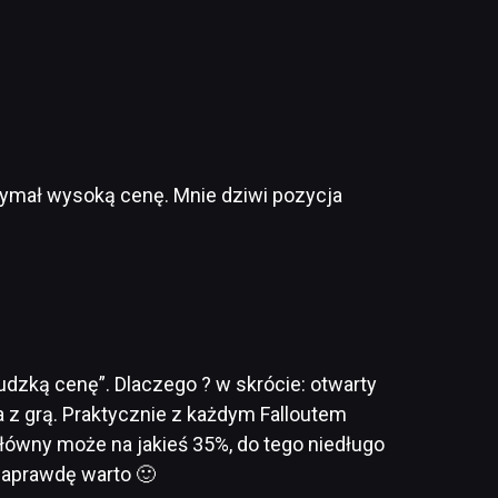
rzymał wysoką cenę. Mnie dziwi pozycja
eludzką cenę”. Dlaczego ? w skrócie: otwarty
a z grą. Praktycznie z każdym Falloutem
główny może na jakieś 35%, do tego niedługo
 naprawdę warto 🙂