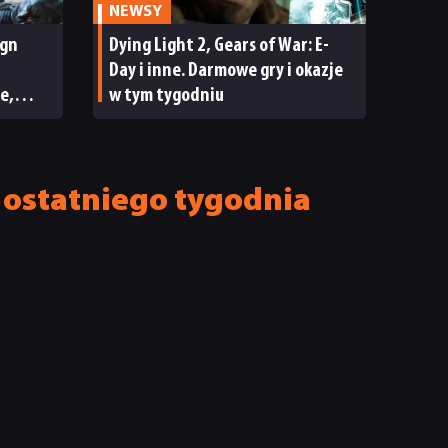
NEWSY
ign
Dying Light 2, Gears of War: E-
Day i inne. Darmowe gry i okazje
e,
w tym tygodniu
ECENZJA
y ostatniego tygodnia