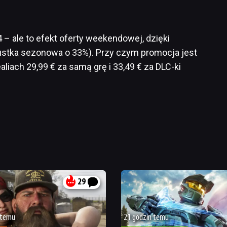
4 – ale to efekt oferty weekendowej, dzięki
pustka sezonowa o 33%). Przy czym promocja jest
liach 29,99 € za samą grę i 33,49 € za DLC-ki
29
 temu
21 godzin temu