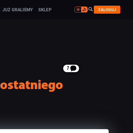

ZALOGUJ
JUŻ GRALIŚMY
SKLEP

7
 ostatniego