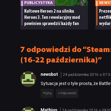
PUBLICYSTYKA
NEWS
Kultowe Heroes 2 na silniku
Preze
Heroes 3. Ten rewelacyjny mod
netfli
powinien sprawdzić każdy fan
wydar
Nawet 
ma su
7 odpowiedzi do “Steam:
(16-22 października)”
newsbot
24 października 2016 o 07:3
Sytuacja jest o tyle prosta, że Battle
Cytuj
Odpowiedz
Mathius
24 października 2016 o 08:0