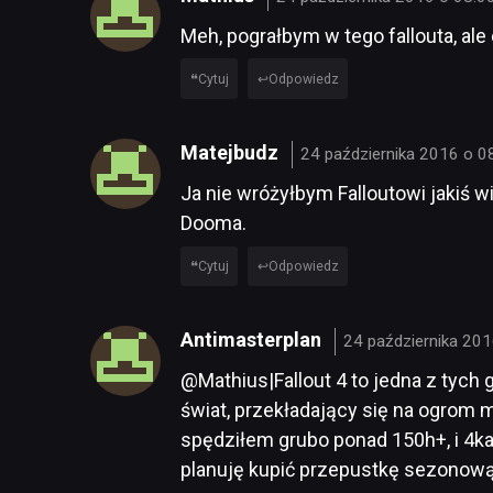
Meh, pograłbym w tego fallouta, ale
Cytuj
Odpowiedz
Matejbudz
24 października 2016 o 0
Ja nie wróżyłbym Falloutowi jakiś 
Dooma.
Cytuj
Odpowiedz
Antimasterplan
24 października 201
@Mathius|Fallout 4 to jedna z tych g
świat, przekładający się na ogrom m
spędziłem grubo ponad 150h+, i 4ka
planuję kupić przepustkę sezonową.