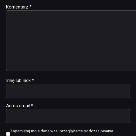
Komentarz
Alternative:
*
Imię lub nick
*
Adres email
*
Zapamiętaj moje dane w tej przeglądarce podczas pisania