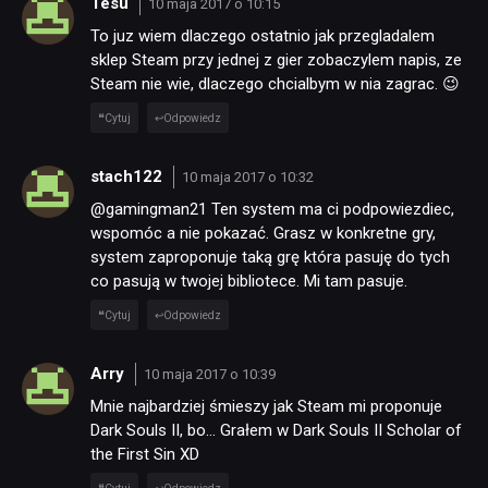
Tesu
10 maja 2017 o 10:15
To juz wiem dlaczego ostatnio jak przegladalem
sklep Steam przy jednej z gier zobaczylem napis, ze
SKLEP
Steam nie wie, dlaczego chcialbym w nia zagrac. 😉
Cytuj
Odpowiedz
stach122
10 maja 2017 o 10:32
@gamingman21 Ten system ma ci podpowiezdiec,
wspomóc a nie pokazać. Grasz w konkretne gry,
system zaproponuje taką grę która pasuję do tych
co pasują w twojej bibliotece. Mi tam pasuje.
Cytuj
Odpowiedz
Arry
10 maja 2017 o 10:39
Mnie najbardziej śmieszy jak Steam mi proponuje
Dark Souls II, bo… Grałem w Dark Souls II Scholar of
the First Sin XD