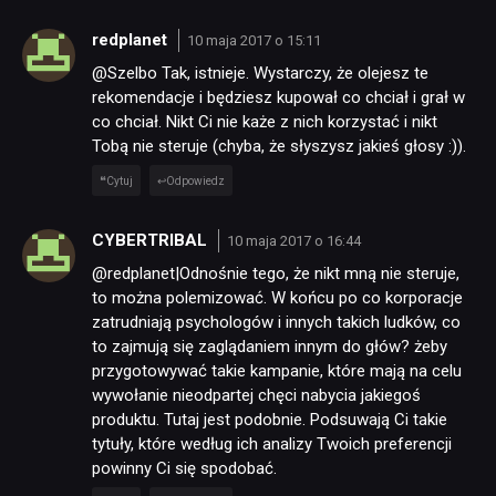
redplanet
10 maja 2017 o 15:11
@Szelbo Tak, istnieje. Wystarczy, że olejesz te
rekomendacje i będziesz kupował co chciał i grał w
co chciał. Nikt Ci nie każe z nich korzystać i nikt
Tobą nie steruje (chyba, że słyszysz jakieś głosy :)).
Cytuj
Odpowiedz
CYBERTRIBAL
10 maja 2017 o 16:44
@redplanet|Odnośnie tego, że nikt mną nie steruje,
to można polemizować. W końcu po co korporacje
zatrudniają psychologów i innych takich ludków, co
to zajmują się zaglądaniem innym do głów? żeby
przygotowywać takie kampanie, które mają na celu
wywołanie nieodpartej chęci nabycia jakiegoś
produktu. Tutaj jest podobnie. Podsuwają Ci takie
tytuły, które według ich analizy Twoich preferencji
powinny Ci się spodobać.