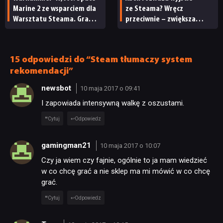
Marine 2 ze wsparciem dla
ze Steama? Wręcz
Warsztatu Steama. Gra
przeciwnie – zwiększa
RECENZJE
doczekała się 2
swoją obecność na rynku
sympatycznych aktualizacji
pecetowym
15 odpowiedzi do “Steam tłumaczy system
PUBLICYSTYKA
rekomendacji”
newsbot
10 maja 2017 o 09:41
KULTURA
I zapowiada intensywną walkę z oszustami.
Cytuj
Odpowiedz
RETRO
gamingman21
10 maja 2017 o 10:07
TECHNOLOGIE
Czy ja wiem czy fajnie, ogólnie to ja mam wiedzieć
w co chcę grać a nie sklep ma mi mówić w co chcę
grać.
DYSKUSJE
Cytuj
Odpowiedz
JUŻ GRALIŚMY