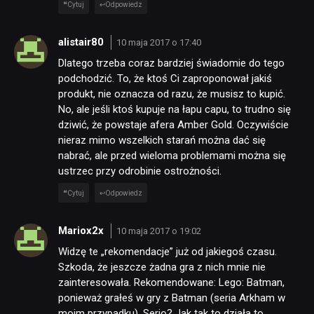
Cytuj
Odpowiedz
alistair80
10 maja 2017 o 17:40
Dlatego trzeba coraz bardziej świadomie do tego
podchodzić. To, że ktoś Ci zaproponował jakiś
produkt, nie oznacza od razu, że musisz to kupić.
No, ale jeśli ktoś kupuje na łapu capu, to trudno się
dziwić, że powstaje afera Amber Gold. Oczywiście
nieraz mimo wszelkich starań można dać się
nabrać, ale przed wieloma problemami można się
ustrzec przy odrobinie ostrożności.
Cytuj
Odpowiedz
Mariox2x
10 maja 2017 o 19:02
Widzę te „rekomendacje” już od jakiegoś czasu.
Szkoda, że jeszcze żadna gra z nich mnie nie
zainteresowała. Rekomendowane: Lego: Batman,
ponieważ grałeś w gry z Batman (seria Arkham w
moim przypadku). Serio? Jak tak to działa to