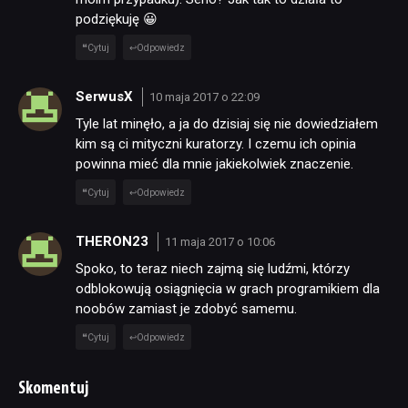
podziękuję 😀
Cytuj
Odpowiedz
SerwusX
10 maja 2017 o 22:09
Tyle lat minęło, a ja do dzisiaj się nie dowiedziałem
kim są ci mityczni kuratorzy. I czemu ich opinia
powinna mieć dla mnie jakiekolwiek znaczenie.
Cytuj
Odpowiedz
THERON23
11 maja 2017 o 10:06
Spoko, to teraz niech zajmą się ludźmi, którzy
odblokowują osiągnięcia w grach programikiem dla
noobów zamiast je zdobyć samemu.
Cytuj
Odpowiedz
Skomentuj