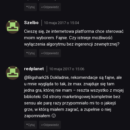
Cytuj
Odpowiedz
Szelbo
10 maja 2017 o 15:04
Cieszę się, że internetowa platforma chce sterować
moim wyborem. Fajnie. Czy istnieje możliwość
wyłączenia algorytmu bez ingerencji zewnętrznej?
Cytuj
Odpowiedz
redplanet
10 maja 2017 o 15:06
@Bigshark26 Dokładnie, rekomendacje są fajne, ale
u mnie wygląda to tak, że max. znajduje się tam
jedna gra, której nie mam – reszta wszystko z mojej
biblioteki. Od strony marketingowej kompletnie bez
sensu ale parę razy przypomniało mi to o jakiejś
grze, w którą miałem zagrać, a zupełnie o niej
zapomniałem 🙂
Cytuj
Odpowiedz