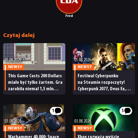
Fred
Czytaj dalej
05.08.2026
05.08.2026
NEWSY
NEWSY
This Game Costs 200 Dollars
Festiwal Cyberpunku
miało być tylko żartem. Gra
na Steamie rozpoczęty!
zarobiła niemal 1,5 mln
Cyberpunk 2077, Deus Ex,
dolarów, ale potem ruszyła
Watch Dogs i wiele innych
fala zwrotów
z soczystymi promocjami
1
5
03.08.2026
03.08.2026
NEWSY
NEWSY
NEWSY
Warhammer 40,000: Space
Xbox rozważa wyjście