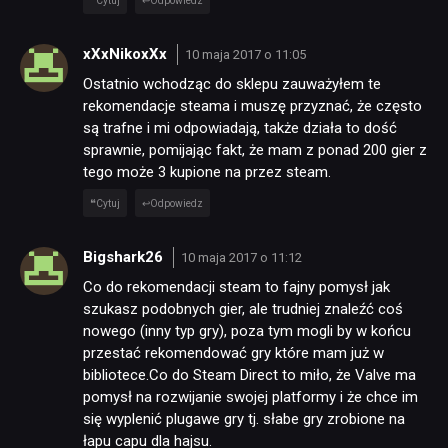
Cytuj
Odpowiedz
xXxNikoxXx
10 maja 2017 o 11:05
Ostatnio wchodząc do sklepu zauważyłem te
rekomendacje steama i muszę przyznać, że często
są trafne i mi odpowiadają, także działa to dość
sprawnie, pomijając fakt, że mam z ponad 200 gier z
tego może 3 kupione na przez steam.
Cytuj
Odpowiedz
Bigshark26
10 maja 2017 o 11:12
Co do rekomendacji steam to fajny pomysł jak
szukasz podobnych gier, ale trudniej znaleźć coś
nowego (inny typ gry), poza tym mogli by w końcu
przestać rekomendować gry które mam już w
bibliotece.Co do Steam Direct to miło, że Valve ma
pomysł na rozwijanie swojej platformy i że chce im
się wyplenić plugawe gry tj. słabe gry zrobione na
łapu capu dla hajsu.