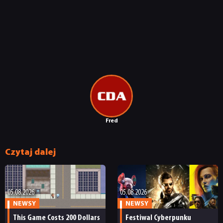
RECENZJE
PUBLICYSTYKA
KULTURA
RETRO
Fred
TECHNOLOGIE
Czytaj dalej
DYSKUSJE
JUŻ GRALIŚMY
05.08.2026
05.08.2026
NEWSY
NEWSY
This Game Costs 200 Dollars
Festiwal Cyberpunku