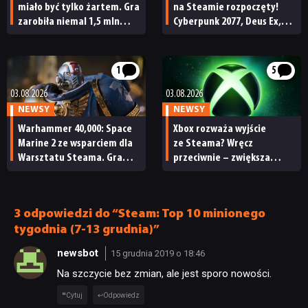
SKLEP
miało być tylko żartem. Gra
na Steamie rozpoczęty!
zarobiła niemal 1,5 mln
Cyberpunk 2077, Deus Ex,
dolarów, ale potem ruszyła
Watch Dogs i wiele innych
fala zwrotów
z soczystymi promocjami
1
5
03.08.2026
03.08.2026
NEWSY
NEWSY
Warhammer 40,000: Space
Xbox rozważa wyjście
Marine 2 ze wsparciem dla
ze Steama? Wręcz
Warsztatu Steama. Gra
przeciwnie – zwiększa
doczekała się 2
swoją obecność na rynku
sympatycznych aktualizacji
pecetowym
3 odpowiedzi do “Steam: Top 10 minionego
tygodnia (7-13 grudnia)”
newsbot
15 grudnia 2019 o 18:46
Na szczycie bez zmian, ale jest sporo nowości.
Cytuj
Odpowiedz