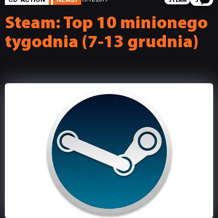
STEAM
3
Steam: Top 10 minionego
tygodnia (7-13 grudnia)