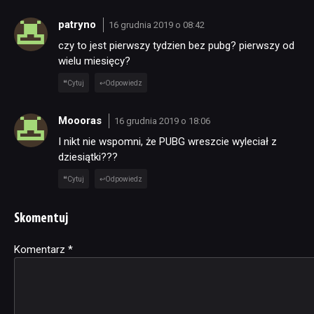
patryno
16 grudnia 2019 o 08:42
czy to jest pierwszy tydzien bez pubg? pierwszy od
wielu miesięcy?
Cytuj
Odpowiedz
Moooras
16 grudnia 2019 o 18:06
I nikt nie wspomni, że PUBG wreszcie wyleciał z
dziesiątki???
Cytuj
Odpowiedz
Skomentuj
Komentarz
Alternative:
*