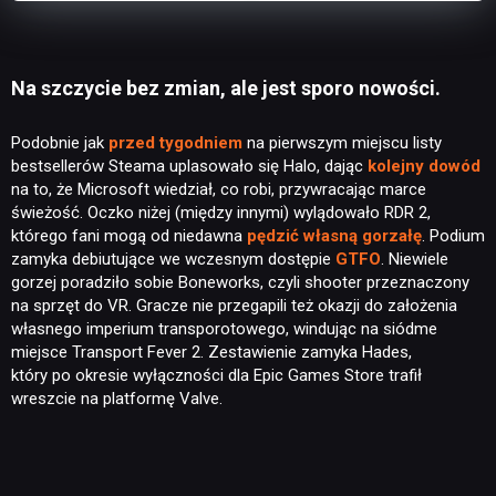
Na szczycie bez zmian, ale jest sporo nowości.
Podobnie jak
przed tygodniem
na pierwszym miejscu listy
bestsellerów Steama uplasowało się Halo, dając
kolejny dowód
na to, że Microsoft wiedział, co robi, przywracając marce
świeżość. Oczko niżej (między innymi) wylądowało RDR 2,
którego fani mogą od niedawna
pędzić własną gorzałę
. Podium
zamyka debiutujące we wczesnym dostępie
GTFO
. Niewiele
gorzej poradziło sobie Boneworks, czyli shooter przeznaczony
na sprzęt do VR. Gracze nie przegapili też okazji do założenia
własnego imperium transporotowego, windując na siódme
miejsce Transport Fever 2. Zestawienie zamyka Hades,
który po okresie wyłączności dla Epic Games Store trafił
wreszcie na platformę Valve.