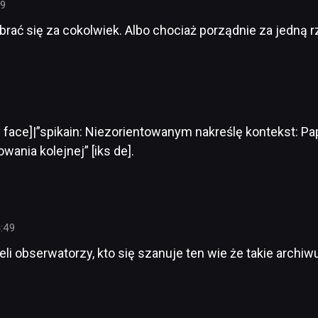
39
brać się za cokolwiek. Albo chociaż porządnie za jedną r
face]|”spikain: Niezorientowanym nakreślę kontekst: Pap
wania kolejnej” [iks de].
:49
zieli obserwatorzy, kto się szanuje ten wie że takie arch