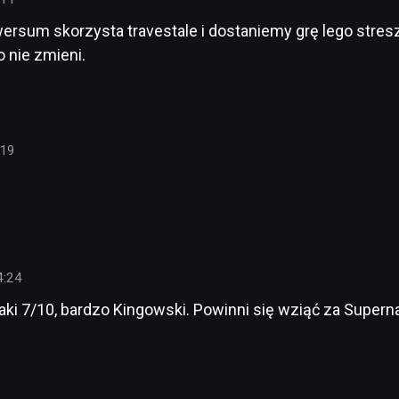
ersum skorzysta travestale i dostaniemy grę lego stres
o nie zmieni.
:19
4:24
Taki 7/10, bardzo Kingowski. Powinni się wziąć za Superna