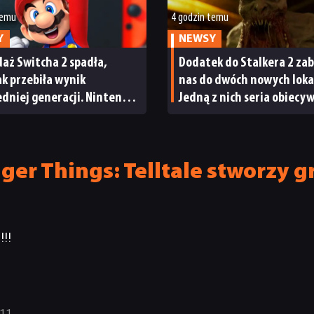
temu
4 godzin temu
Y
NEWSY
aż Switcha 2 spadła,
Dodatek do Stalkera 2 zab
tak przebiła wynik
nas do dwóch nowych lokac
dniej generacji. Nintendo
Jedną z nich seria obiecy
wody do radości
od samego początku
er Things: Telltale stworzy g
!!
:11