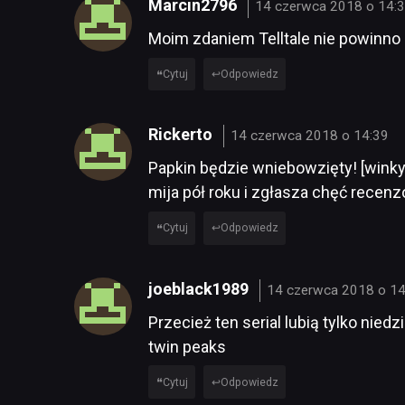
Marcin2796
14 czerwca 2018 o 14:
Moim zdaniem Telltale nie powinno 
Cytuj
Odpowiedz
Rickerto
14 czerwca 2018 o 14:39
Papkin będzie wniebowzięty! [winky 
mija pół roku i zgłasza chęć recenzo
Cytuj
Odpowiedz
joeblack1989
14 czerwca 2018 o 14
Przecież ten serial lubią tylko nied
twin peaks
Cytuj
Odpowiedz