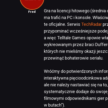
Gra na licencji hitowego (średnia
Fred
ma trafić na PC i konsole. Właśc
te oficjalne. Serwis
TechRadar
prz
przypominać wcześniejsze podejś
a więc Telltale Games opowie wł
wykreowanym przez braci Dufferó
których nie mieliśmy okazji jesz
przewinąć bohaterowie serialu.
Wróćmy do potwierdzonych informac
interaktywna pięcioodcinkowa ada
ale nie należy nastawiać się na to
systematycznie dodaje do swojej 
filmowymi odpowiednikami gier p
w butach”).