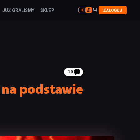

ZALOGUJ
JUŻ GRALIŚMY
SKLEP

10
ę na podstawie