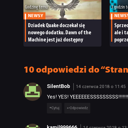
Godzinę temu
3 godzin 
NEWSY
NEWS
Dziadek Quake doczekał się
Sprzed
nowego dodatku. Dawn of the
ale i 
Machine jest już dostępny
poprze
ma po
10 odpowiedzi do “Strang
SilentBob
14 czerwca 2018 o 11:45
Yes! YES! YEEEEEESSSSSSSSS!!!!!!!!
Cytuj
Odpowiedz
kamil999666
14 czerwca 2018 o 13