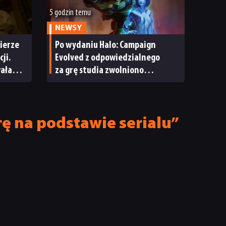
5 godzin temu
NEWSY
ierze
Po wydaniu Halo: Campaign
ji.
Evolved z odpowiedzialnego
wała
za grę studia zwolniono
pracowników
rę na podstawie serialu”