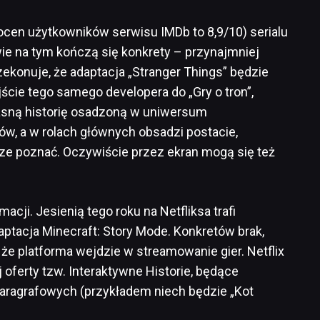
 ocen użytkowników serwisu IMDb to 8,9/10) serialu
iwie na tym kończą się konkrety – przynajmniej
ekonuje, że adaptacja „Stranger Things” będzie
cie tego samego developera do „Gry o tron”,
asną historię osadzoną w uniwersum
w, a w rolach głównych obsadzi postacie,
cze poznać. Oczywiście przez ekran mogą się też
ji. Jesienią tego roku na Netfliksa trafi
ptacja Minecraft: Story Mode. Konkretów brak,
, że platforma wejdzie w streamowanie gier. Netflix
oferty tzw. Interaktywne Historie, będące
aragrafowych (przykładem niech będzie „Kot