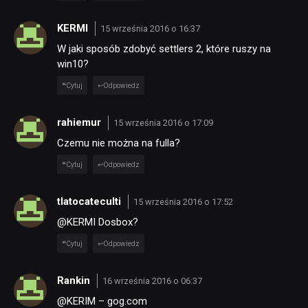
KERMI
15 września 2016 o 16:37
W jaki sposób zdobyć settlers 2, które ruszy na
win10?
Cytuj
Odpowiedz
rahiemur
15 września 2016 o 17:09
Czemu nie można na fulla?
Cytuj
Odpowiedz
tlatocateculti
15 września 2016 o 17:52
@KERMI Dosbox?
Cytuj
Odpowiedz
Rankin
16 września 2016 o 06:37
@KERIM – gog.com