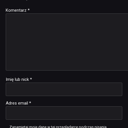
Komentarz
Alternative:
*
Imię lub nick
*
Adres email
*
Zapamiętaj moje dane w tej przeglądarce podczas pisania