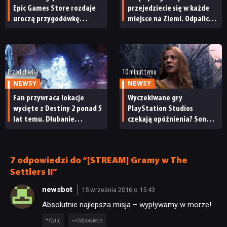
Epic Games Store rozdaje
przejedziecie się w każde
RETRO
uroczą przygodówkę
miejsce na Ziemi. Odpalicie
i produkcję nastawioną na
ją w przeglądarce
współpracę
TECHNOLOGIE
Przed chwilą
10 minut temu
DYSKUSJE
NEWSY
NEWSY
Fan przywraca lokacje
Wyczekiwane gry
wycięte z Destiny 2 ponad 5
PlayStation Studios
JUŻ GRALIŚMY
lat temu. Dłubanie
czekają opóźnienia? Sony
w dawnych buildach gry
przyznaje, że plany
przynosi pierwsze efekty
wydawnicze na bieżący rok
SKLEP
podatkowy uległy zmianie
7 odpowiedzi do “[STREAM] Gramy w The
Settlers II”
newsbot
15 września 2016 o 15:43
Absolutnie najlepsza misja – wypływamy w morze!
Cytuj
Odpowiedz