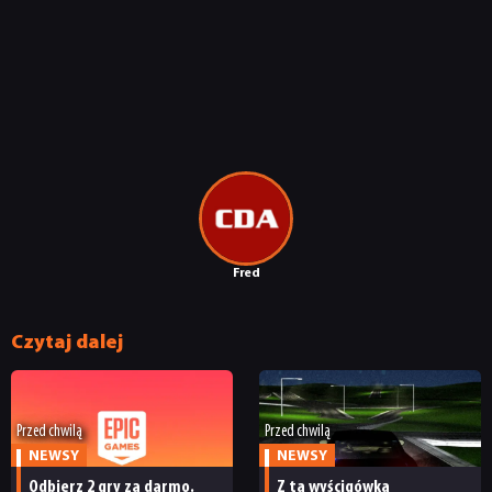
NEWSY
Fred
RECENZJE
Czytaj dalej
PUBLICYSTYKA
Przed chwilą
Przed chwilą
KULTURA
NEWSY
NEWSY
Odbierz 2 gry za darmo.
Z tą wyścigówką