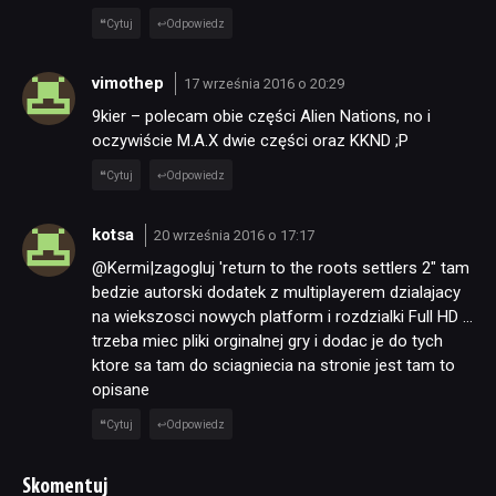
Cytuj
Odpowiedz
vimothep
17 września 2016 o 20:29
9kier – polecam obie części Alien Nations, no i
oczywiście M.A.X dwie części oraz KKND ;P
Cytuj
Odpowiedz
kotsa
20 września 2016 o 17:17
@Kermi|zagogluj 'return to the roots settlers 2″ tam
bedzie autorski dodatek z multiplayerem dzialajacy
na wiekszosci nowych platform i rozdzialki Full HD …
trzeba miec pliki orginalnej gry i dodac je do tych
ktore sa tam do sciagniecia na stronie jest tam to
opisane
Cytuj
Odpowiedz
Skomentuj