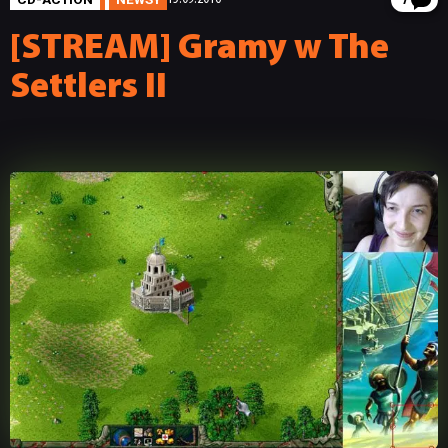
7
[STREAM] Gramy w The
Settlers II