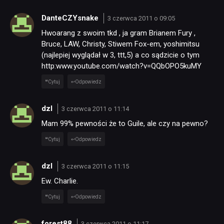
DanteCZYsnake
3 czerwca 2011 o 09:05
Hwoarang z swoim tkd , ja gram Brianem Fury ,
Bruce, LAW, Christy, Stiwem Fox-em, yoshimitsu
(najlepiej wyglądał w 3, ttt,5) a co sądzicie o tym
http:www.youtube.com/watch?v=QQbOPO5kuMY
Cytuj
Odpowiedz
dzl
3 czerwca 2011 o 11:14
Mam 99% pewności że to Guile, ale czy na pewno?
Cytuj
Odpowiedz
dzl
3 czerwca 2011 o 11:15
Ew. Charlie.
Cytuj
Odpowiedz
forest88
3 czerwca 2011 o 11:17