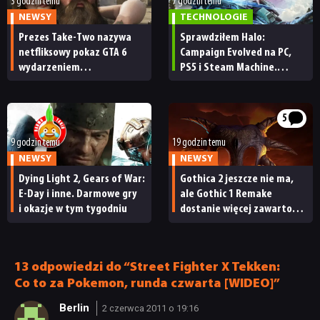
3 godzin temu
7 godzin temu
NEWSY
TECHNOLOGIE
Prezes Take-Two nazywa
Sprawdziłem Halo:
netfliksowy pokaz GTA 6
Campaign Evolved na PC,
wydarzeniem
PS5 i Steam Machine.
obowiązkowym. Nawet
Wygląda świetnie,
nie wie, ilu Netflix
ale ma parę problemów
ma subskrybentów
[RECENZJA TECHNICZNA]
5
9 godzin temu
19 godzin temu
NEWSY
NEWSY
Dying Light 2, Gears of War:
Gothica 2 jeszcze nie ma,
E-Day i inne. Darmowe gry
ale Gothic 1 Remake
i okazje w tym tygodniu
dostanie więcej zawartości.
Twórcy zapowiadają
nadchodzące zmiany
NEWSY
13 odpowiedzi do “Street Fighter X Tekken:
Co to za Pokemon, runda czwarta [WIDEO]”
RECENZJE
Berlin
2 czerwca 2011 o 19:16