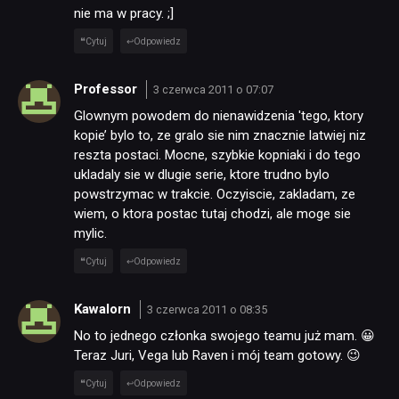
nie ma w pracy. ;]
Cytuj
Odpowiedz
Professor
3 czerwca 2011 o 07:07
Glownym powodem do nienawidzenia 'tego, ktory
kopie’ bylo to, ze gralo sie nim znacznie latwiej niz
reszta postaci. Mocne, szybkie kopniaki i do tego
ukladaly sie w dlugie serie, ktore trudno bylo
powstrzymac w trakcie. Oczyiscie, zakladam, ze
wiem, o ktora postac tutaj chodzi, ale moge sie
mylic.
Cytuj
Odpowiedz
Kawalorn
3 czerwca 2011 o 08:35
No to jednego członka swojego teamu już mam. 😀
Teraz Juri, Vega lub Raven i mój team gotowy. 😉
Cytuj
Odpowiedz