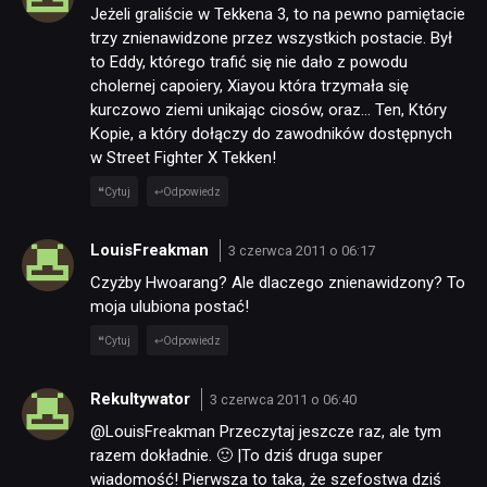
Jeżeli graliście w Tekkena 3, to na pewno pamiętacie
trzy znienawidzone przez wszystkich postacie. Był
PUBLICYSTYKA
to Eddy, którego trafić się nie dało z powodu
cholernej capoiery, Xiayou która trzymała się
kurczowo ziemi unikając ciosów, oraz… Ten, Który
KULTURA
Kopie, a który dołączy do zawodników dostępnych
w Street Fighter X Tekken!
RETRO
Cytuj
Odpowiedz
LouisFreakman
TECHNOLOGIE
3 czerwca 2011 o 06:17
Czyżby Hwoarang? Ale dlaczego znienawidzony? To
moja ulubiona postać!
DYSKUSJE
Cytuj
Odpowiedz
JUŻ GRALIŚMY
Rekultywator
3 czerwca 2011 o 06:40
@LouisFreakman Przeczytaj jeszcze raz, ale tym
razem dokładnie. 🙂 |To dziś druga super
SKLEP
wiadomość! Pierwsza to taka, że szefostwa dziś