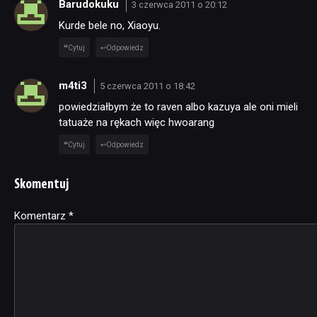
Barudokuku
3 czerwca 2011 o 20:12
Kurde bele no, Xiaoyu.
Cytuj
Odpowiedz
m4ti3
5 czerwca 2011 o 18:42
powiedziałbym że to raven albo kazuya ale oni mieli
tatuaże na rękach więc hwoarang
Cytuj
Odpowiedz
Skomentuj
Komentarz
Alternative:
*