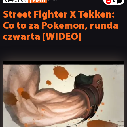
CD-ACTION
NEWSY
03.06.2011
13
Street Fighter X Tekken:
Co to za Pokemon, runda
czwarta [WIDEO]