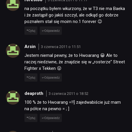
na początku byłem wkurzony, że w T3 nie ma Baeka
i że zastąpił go jakiś szczyl, ale odkąd go dobrze
poznałem stał się moim no.1 forever 😉
Cytuj
Odpowiedz
Arsin
3 czerwca 2011 o 11:51
Jestem niemal pewny, że to Hwoarang 😀 Ale to
raczej niedziwne, że znajdzie się w „rosterze” Street
Fighter x Tekken 😛
Cytuj
Odpowiedz
deaproth
3 czerwca 2011 o 18:52
100 % że to Hwoarang =!!] zajedwabiście już mam
na półce na pewno = ; ]
Cytuj
Odpowiedz