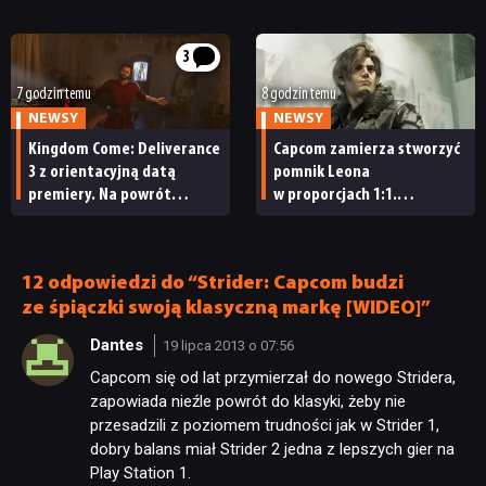
do Rockstara
Moonlightera 2
RECENZJE
3
7 godzin temu
8 godzin temu
PUBLICYSTYKA
NEWSY
NEWSY
Kingdom Come: Deliverance
Capcom zamierza stworzyć
3 z orientacyjną datą
pomnik Leona
KULTURA
premiery. Na powrót
w proporcjach 1:1.
do średniowiecznych Czech
„Będziecie potrzebowali
nie będziemy czekać zbyt
wszystkich możliwych
RETRO
długo
znaków »Nie dotykać!«”
12 odpowiedzi do “Strider: Capcom budzi
ze śpiączki swoją klasyczną markę [WIDEO]”
TECHNOLOGIE
Dantes
19 lipca 2013 o 07:56
Capcom się od lat przymierzał do nowego Stridera,
DYSKUSJE
zapowiada nieźle powrót do klasyki, żeby nie
przesadzili z poziomem trudności jak w Strider 1,
dobry balans miał Strider 2 jedna z lepszych gier na
JUŻ GRALIŚMY
Play Station 1.