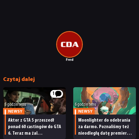
Fred
Czytaj dalej
1
5 godzin temu
6 godzin temu
NEWSY
NEWSY
Aktor z GTA 5 przeszedł
Moonlighter do odebrania
ponad 60 castingów do GTA
za darmo. Poznaliśmy też
NEWSY
6. Teraz ma żal
nieodległą datę premiery