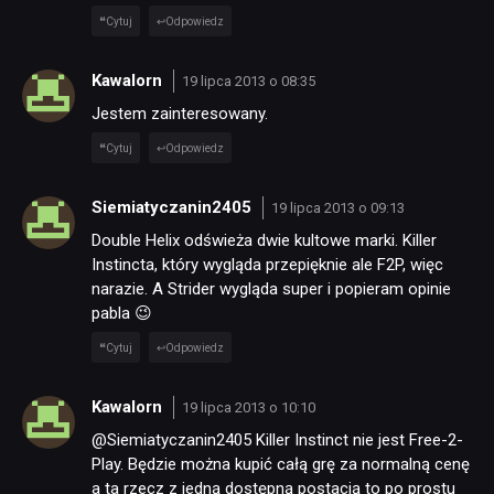
Cytuj
Odpowiedz
SKLEP
Kawalorn
19 lipca 2013 o 08:35
Jestem zainteresowany.
Cytuj
Odpowiedz
Siemiatyczanin2405
19 lipca 2013 o 09:13
Double Helix odświeża dwie kultowe marki. Killer
Instincta, który wygląda przepięknie ale F2P, więc
narazie. A Strider wygląda super i popieram opinie
pabla 😉
Cytuj
Odpowiedz
Kawalorn
19 lipca 2013 o 10:10
@Siemiatyczanin2405 Killer Instinct nie jest Free-2-
Play. Będzie można kupić całą grę za normalną cenę
a ta rzecz z jedną dostępną postacią to po prostu