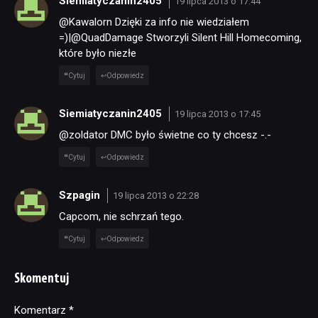
Siemiatyczanin2405
19 lipca 2013 o 17:44
@Kawalorn Dzięki za info nie wiedziałem
=)|@QuadDamage Stworzyli Silent Hill Homecoming,
które było niezłe
Cytuj
Odpowiedz
Siemiatyczanin2405
19 lipca 2013 o 17:45
@zoldator DMC było świetne co ty chcesz -.-
Cytuj
Odpowiedz
Szpagin
19 lipca 2013 o 22:28
Capcom, nie schrzań tego.
Cytuj
Odpowiedz
Skomentuj
Komentarz
Alternative:
*