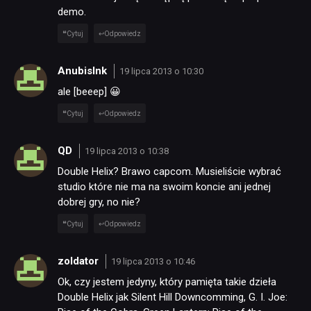
demo.
Cytuj
Odpowiedz
AnubisInk
19 lipca 2013 o 10:30
ale [beeep] 😀
Cytuj
Odpowiedz
QD
19 lipca 2013 o 10:38
Double Helix? Brawo capcom. Musieliście wybrać
studio które nie ma na swoim koncie ani jednej
dobrej gry, no nie?
Cytuj
Odpowiedz
zoldator
19 lipca 2013 o 10:46
Ok, czy jestem jedyny, który pamięta takie dzieła
Double Helix jak Silent Hill Downcomming, G. I. Joe: