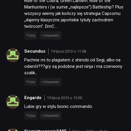
Rise of the Cobra, Green Lantern: Rise of the
Manhunters i (w sumie „najlepsze”) Battleship? Plus
wszyscy wiemy jak kończy się strategia Capcomu
„dajemy klasyczne japońskie tytuły zachodnim
twórcom”. DmC…
Cytuj
Odpowiedz
Secundus
19 lipca 2013 o 11:08
Pachnie mi to plagiatem z shinobi od Segi, albo na
odwrót???gry są podobne jest ninja i ma czerwony
szalik…
Cytuj
Odpowiedz
Engardo
19 lipca 2013 o 15:03
Lubie gry w stylu bionic commando.
Cytuj
Odpowiedz