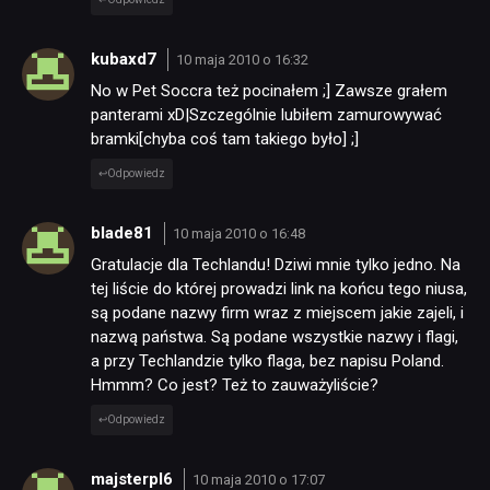
kubaxd7
10 maja 2010 o 16:32
No w Pet Soccra też pocinałem ;] Zawsze grałem
panterami xD|Szczególnie lubiłem zamurowywać
bramki[chyba coś tam takiego było] ;]
Odpowiedz
blade81
10 maja 2010 o 16:48
Gratulacje dla Techlandu! Dziwi mnie tylko jedno. Na
tej liście do której prowadzi link na końcu tego niusa,
są podane nazwy firm wraz z miejscem jakie zajeli, i
nazwą państwa. Są podane wszystkie nazwy i flagi,
a przy Techlandzie tylko flaga, bez napisu Poland.
Hmmm? Co jest? Też to zauważyliście?
Odpowiedz
majsterpl6
10 maja 2010 o 17:07