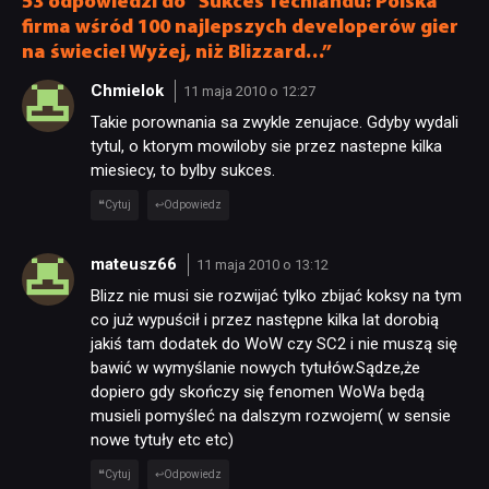
53 odpowiedzi do “Sukces Techlandu: Polska
firma wśród 100 najlepszych developerów gier
na świecie! Wyżej, niż Blizzard…”
Chmielok
11 maja 2010 o 12:27
Takie porownania sa zwykle zenujace. Gdyby wydali
tytul, o ktorym mowiloby sie przez nastepne kilka
miesiecy, to bylby sukces.
Cytuj
Odpowiedz
mateusz66
11 maja 2010 o 13:12
Blizz nie musi sie rozwijać tylko zbijać koksy na tym
co już wypuścił i przez następne kilka lat dorobią
jakiś tam dodatek do WoW czy SC2 i nie muszą się
bawić w wymyślanie nowych tytułów.Sądze,że
dopiero gdy skończy się fenomen WoWa będą
musieli pomyśleć na dalszym rozwojem( w sensie
nowe tytuły etc etc)
Cytuj
Odpowiedz