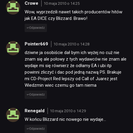
Crowe
10 maja 2010 o 14:25
Wow, wyprzedzili nawet takich producentów hitów
jak EA DICE czy Blizzard. Brawo!
Odpowiedz
Pointer669
10 maja 2010 o 14:28
dziwne ja osobiście dał bym ich wyżej no cuż nie
znam się ale połowy z tych wydawców nie znam ale
wydaje mi się równierz że odłamy EA i ubi itp
powinni zliczyć i dac pod jedną nazwą PS. Brakuje
mi CD-Project Red lepszy od Call of Juarez jest
Wiedzmin wiec czemu go tam niema
Odpowiedz
Renegald
10 maja 2010 o 14:29
W końcu Blizzard nic nowego nie wydaje…
Odpowiedz