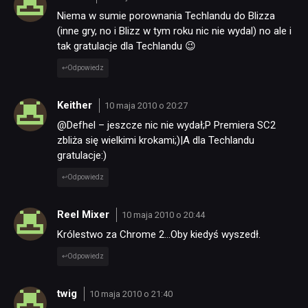
Niema w sumie porownania Techlandu do Blizza
(inne gry, no i Blizz w tym roku nic nie wydal) no ale i
tak gratulacje dla Techlandu 😉
Odpowiedz
Keither
10 maja 2010 o 20:27
@Defhel – jeszcze nic nie wydał;P Premiera SC2
zbliża się wielkimi krokami;)|A dla Techlandu
gratulacje:)
Odpowiedz
Reel Mixer
10 maja 2010 o 20:44
Królestwo za Chrome 2…Oby kiedyś wyszedł.
Odpowiedz
twig
10 maja 2010 o 21:40