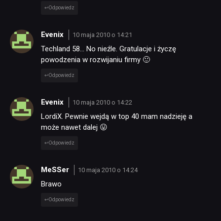
Odpowiedz
Evenix
10 maja 2010 o 14:21
Techland 58… No nieźle. Gratulacje i życzę
powodzenia w rozwijaniu firmy 🙂
Odpowiedz
Evenix
10 maja 2010 o 14:22
LordiX. Pewnie wejdą w top 40 mam nadzieję a
może nawet dalej 😛
Odpowiedz
MeSSer
10 maja 2010 o 14:24
Brawo
Odpowiedz