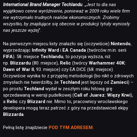
International Brand Manager Techlandu
. „Jest to dla nas
wyjątkowo cenne wyróżnienie, ponieważ w 2009 roku wiele firm
nie wytrzymało trudnych realiów ekonomicznych. Zrobimy
wszystko, by znajdujące się obecnie w produkcji tytuły wyniosły
nas jeszcze wyżej
”.
Na pierwszym miejscu listy znalazło się (oczywiście)
Nintendo
,
wyprzedzając
Infinity Ward
i
EA Canada
(twórców m.in. serii
FIFA
). 58. miejsce
Techlandu
, to pozycja wyższa, niż
np.
Blizzardu
(80. miejsce),
Relic
(twórcy
Warhammer 40K:
Dawn of War II
, 93. miejsce) czy EA DICE (68. miejsce).
Oczywiście wynika to z przyjętej metodologii (bo nikt o zdrowych
zmysłach nie twierdziłby, że
Techland
jest lepszy od
Zamieci
) –
po prostu
Techland
wydał w zeszłym roku hitową grę
sprzedawaną w wersji pudełkowej (
Call of Juarez: Więzy Krwi
),
a
Relic
czy
Blizzard
nie. Mimo to, pracownicy wrocławskiego
developera mogą teraz patrzeć z góry na przedstawicieli ekipy
Blizzarda
.
Pełną listę znajdziecie
POD TYM ADRESEM
.