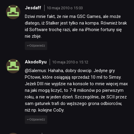
Jesdaff
10 maja 2010 o 15:03
Dziwi mnie fakt, że nie ma GSC Games, ale może
dlatego, iż Stalker jest tylko na kompa. Również brak
id Software trochę razi, ale na iPhonie fortuny się
nie zbije.
Odpowiedz
AkodoRyu
10 maja 2010 o 15:12
@Salemus: Hahaha, dobry dowcip. Jedyne gry
PCtowe, które osiągają sprzedaż 10 mil to Simsy.
Jeżeli DIII nie wyjdzie na konsole to mnie więcej max
na jaki mogą liczyć, to 7-8 milionów po pierwszym
roku, a nie w jeden dzień. Szczególnie, że SCII przez
sam gatunek trafi do węższego grona odbiorców,
niż np. kolejne CoDy.
Odpowiedz