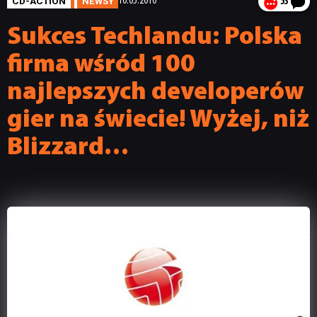
CD-ACTION
NEWSY
10.05.2010
53
Sukces Techlandu: Polska
firma wśród 100
najlepszych developerów
gier na świecie! Wyżej, niż
Blizzard…