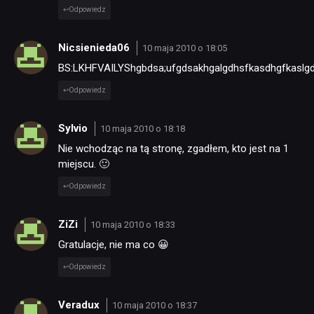
Odpowiedz
Nicsienieda06
10 maja 2010 o 18:05
BS:LKHFVAILYShgbdsa;ufgdsakhgalgdhsfkasdhgfkaslgd
Odpowiedz
Sylvio
10 maja 2010 o 18:18
Nie wchodząc na tą stronę, zgadłem, kto jest na 1
miejscu. 🙂
Odpowiedz
ZiZi
10 maja 2010 o 18:33
Gratulacje, nie ma co 😀
Odpowiedz
Veradux
10 maja 2010 o 18:37