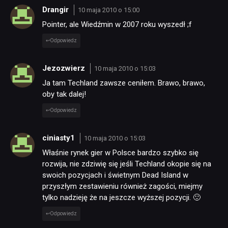
Drangir
10 maja 2010 o 15:00
Pointer, ale Wiedźmin w 2007 roku wyszedł ;f
Odpowiedz
Jezozwierz
10 maja 2010 o 15:03
Ja tam Techland zawsze ceniłem. Brawo, brawo,
oby tak dalej!
Odpowiedz
ciniasty1
10 maja 2010 o 15:03
Właśnie rynek gier w Polsce bardzo szybko się
rozwija, nie zdziwię się jeśli Techland okopie się na
swoich pozycjach i świetnym Dead Island w
przyszłym zestawieniu również zagości, miejmy
tylko nadzieję że na jeszcze wyższej pozycji. 🙂
Odpowiedz