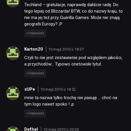
Techland – gratulacje, naprawdę daliście radę. Do
tego lepiej od Blizzarda! BTW, co do nazwy kraju, to
nie ma jej też przy Guerilla Games. Może nie znają
geografii Europy? ;P
Odpowiedz
Karton20
10 maja 2010 o 18:37
Czyli to nie jest zestawienie pod względem jakości,
a przychodów… Typowo onetowski tytuł.
Odpowiedz
sUPe
10 maja 2010 o 18:52
mnie ta nazwa tylko trochę nie pasuję … choć na
tym logo nawet spoko ! ;p
Odpowiedz
Defhel
10 maja 2010 o 20:04