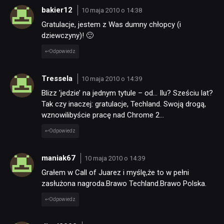
bakier12
10 maja 2010 o 14:38
Gratulacje, jestem z Was dumny chłopcy (i
dziewczyny)! 🙂
Odpowiedz
Tressela
10 maja 2010 o 14:39
Blizz 'jedzie’ na jednym tytule – od… Ilu? Sześciu lat?
Tak czy inaczej: gratulacje, Techland. Swoją drogą,
wznowilibyście pracę nad Chrome 2…
Odpowiedz
maniak67
10 maja 2010 o 14:39
Grałem w Call of Juarez i myślę,że to w pełni
zasłużona nagroda.Brawo Techland.Brawo Polska.
Odpowiedz