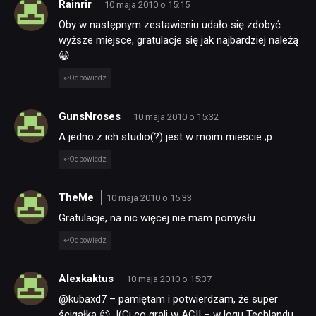
Rainrir
10 maja 2010 o 15:15
Oby w następnym zestawieniu udało się zdobyć
wyższe miejsce, gratulacje się jak najbardziej należą
😀
Odpowiedz
GunsNroses
10 maja 2010 o 15:32
A jedno z ich studio(?) jest w moim miescie ;p
Odpowiedz
TheMe
10 maja 2010 o 15:33
Gratulacje, na nic więcej nie mam pomysłu
Odpowiedz
Alexkaktus
10 maja 2010 o 15:37
@kubaxd7 – pamiętam i potwierdzam, że super
ścigałka 😉 .|(Ci co grali w ACII – w logu Techlandu