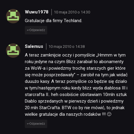
Wuwu1978
10 maja 2010 o 14:30
Gratulacje dla firmy Techland.
Odpowiedz
Salemus
10 maja 2010 o 14:38
A teraz zamknijcie oczy i pomyślcie „Hmmm w tym
roku jedyne na czym Blizz zarabiał to abonamenty
za WoW-a i powiedzmy trochę starszych gier które
się może posprzedawały” – zarobił na tym jak widać
duuużo kasy. A teraz pomyślcie co będzie się działo
w tym/następnym roku kiedy blizz wyda diablosa III i
starcrafta II.. heh osobiście obstawiam 10mln sztuk
Diablo sprzedanych w pierwszy dzień i powiedzmy
20 mln StarCrafta. BTW co by nie mówić, to jednak
wielkie gratulacje dla naszych rodaków !!! 🙂
Odpowiedz