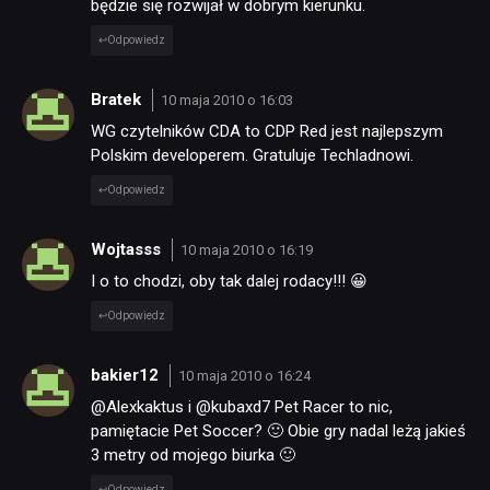
będzie się rozwijał w dobrym kierunku.
Odpowiedz
Bratek
10 maja 2010 o 16:03
WG czytelników CDA to CDP Red jest najlepszym
Polskim developerem. Gratuluje Techladnowi.
Odpowiedz
Wojtasss
10 maja 2010 o 16:19
I o to chodzi, oby tak dalej rodacy!!! 😀
Odpowiedz
bakier12
10 maja 2010 o 16:24
@Alexkaktus i @kubaxd7 Pet Racer to nic,
pamiętacie Pet Soccer? 🙂 Obie gry nadal leżą jakieś
3 metry od mojego biurka 🙂
Odpowiedz