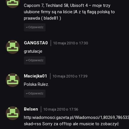
Capcom 7, Techland 58, Ubisoft 4 – moje trzy
ulubione firmy są na liście.|A z tą flagą polską to
praawda ( blade81 )
Odpowiedz
GANGSTA0
10 maja 2010 o 17:30
gratulacje
Odpowiedz
Maciejka01
10 maja 2010 o 17:39
Polska Rulez.
Odpowiedz
Belsen
10 maja 2010 o 17:56
http:wiadomosci.gazeta.pl/Wiadomosci/1,80269,786533
skad=rss Sorry za offtop ale musicie to zobaczyć