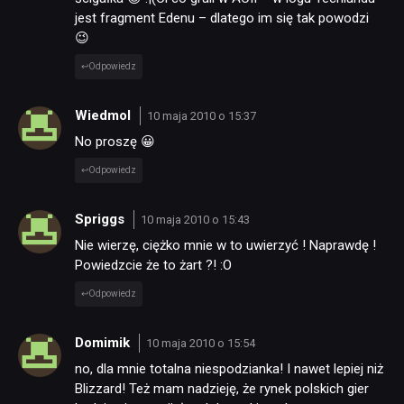
jest fragment Edenu – dlatego im się tak powodzi
😉
Odpowiedz
Wiedmol
10 maja 2010 o 15:37
No proszę 😀
Odpowiedz
Spriggs
10 maja 2010 o 15:43
Nie wierzę, ciężko mnie w to uwierzyć ! Naprawdę !
Powiedzcie że to żart ?! :O
Odpowiedz
Domimik
10 maja 2010 o 15:54
no, dla mnie totalna niespodzianka! I nawet lepiej niż
Blizzard! Też mam nadzieję, że rynek polskich gier