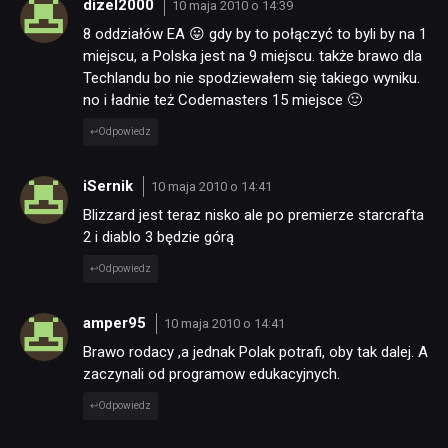
dizel2000
10 maja 2010 o 14:39
8 oddziałów EA 😛 gdy by to połączyć to byli by na 1
miejscu, a Polska jest na 9 miejscu. także brawo dla
Techlandu bo nie spodziewałem się takiego wyniku.
no i ładnie też Codemasters 15 miejsce 🙂
NEWSY
Odpowiedz
RECENZJE
iSernik
10 maja 2010 o 14:41
Blizzard jest teraz nisko ale po premierze starcrafta
2 i diablo 3 będzie górą
PUBLICYSTYKA
Odpowiedz
KULTURA
amper95
10 maja 2010 o 14:41
Brawo rodacy ,a jednak Polak potrafi, oby tak dalej. A
zaczynali od programow edukacyjnych.
RETRO
Odpowiedz
TECHNOLOGIE