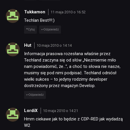
Tukkamon
11 maja 2010 o 16:52
Techlan Best!!!:)
Cytuj
Odpowiedz
Hut
10 maja 2010 o 14:14
Informacja prasowa rozesłana właśnie przez
Techland zaczyna się od słów „Niezmiernie miło
nam powiadomić, że…”, a choć to słowa nie nasze,
musimy się pod nimi podpisać. Techland odniósł
wielki sukces – to jedyny rodzimy developer
dostrzeżony przez magazyn Develop.
Odpowiedz
LordiX
10 maja 2010 o 14:21
Hmm ciekawe jak to będzie z CDP-RED jak wydadzą
W2