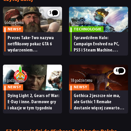
5
Godzinę temu
6 godzin temu
NEWSY
TECHNOLOGIE
Prezes Take-Two nazywa
Sprawdziłem Halo:
netfliksowy pokaz GTA 6
Campaign Evolved na PC,
wydarzeniem
PS5 i Steam Machine.
obowiązkowym. Nawet
Wygląda świetnie,
nie wie, ilu Netflix
ale ma parę problemów
ma subskrybentów
[RECENZJA TECHNICZNA]
4
8 godzin temu
18 godzin temu
NEWSY
NEWSY
Dying Light 2, Gears of War:
Gothica 2 jeszcze nie ma,
E-Day i inne. Darmowe gry
ale Gothic 1 Remake
i okazje w tym tygodniu
dostanie więcej zawartości.
Twórcy zapowiadają
nadchodzące zmiany