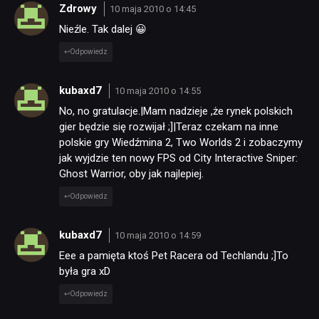
Zdrowy
10 maja 2010 o 14:45
Nieźle. Tak dalej 😀
DYSKUSJE
Odpowiedz
JUŻ GRALIŚMY
kubaxd7
10 maja 2010 o 14:55
No, no gratulacje.|Mam nadzieje ,że rynek polskich
gier będzie się rozwijał ;]|Teraz czekam na inne
SKLEP
polskie gry Wiedźmina 2, Two Worlds 2 i zobaczymy
jak wyjdzie ten nowy FPS od City Interactive Sniper:
Ghost Warrior, oby jak najlepiej.
Odpowiedz
kubaxd7
10 maja 2010 o 14:59
Eee a pamięta ktoś Pet Racera od Techlandu ;]To
była gra xD
Odpowiedz