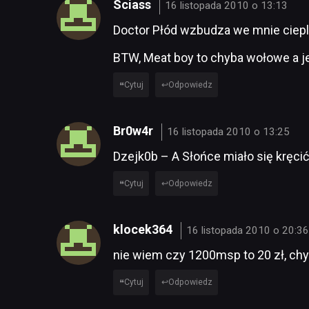
Sciass
16 listopada 2010 o 13:13
Doctor Płód wzbudza we mnie ciepl
BTW, Meat boy to chyba wołowe a je
Cytuj
Odpowiedz
Br0w4r
16 listopada 2010 o 13:25
Dzejk0b – A Słońce miało się kręci
Cytuj
Odpowiedz
klocek364
16 listopada 2010 o 20:3
nie wiem czy 1200msp to 20 zł, chyb
Cytuj
Odpowiedz