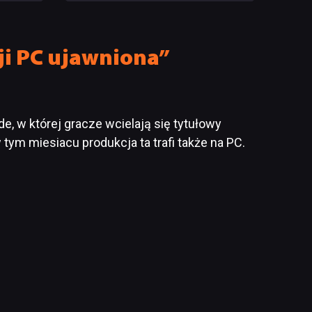
pracowników
ji PC ujawniona”
, w której gracze wcielają się tytułowy
m miesiacu produkcja ta trafi także na PC.