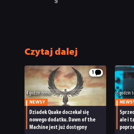
Czytaj dalej
1
4 godzin temu
6 godzin 
NEWSY
NEWS
Dziadek Quake doczekał się
Sprzed
nowego dodatku. Dawn of the
ale i 
Machine jest już dostępny
poprze