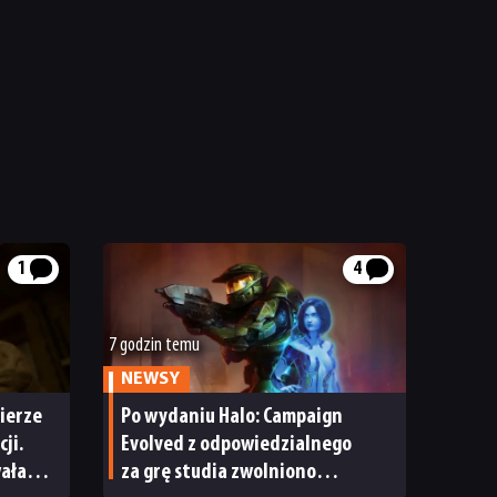
1
4
7 godzin temu
NEWSY
ierze
Po wydaniu Halo: Campaign
ji.
Evolved z odpowiedzialnego
wała
za grę studia zwolniono