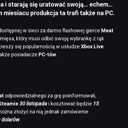
a i starają się uratować swoją… echem…
miesiacu produkcja ta trafi także na PC.
 dostępnej w sieci za darmo flashowej gierce
Meat
 mięsa, który musi odbić swoją wybrankę z rąk
 cieszy się popularnością w usłudze
Xbox Live
 także posiadacze
PC-tów
.
at
odpowiedzialnego za grę poinformowali,
Steamie
30 listopada
i kosztować będzie
15
ożna złożyć na nią jednak zamówienie
 dolarów
.