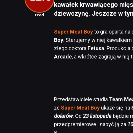
kawałek krwawiącego mięs
dziewczynę. Jeszcze w tym 
Fred
Super Meat Boy
to gra oparta na
Boy
. Sterujemy w niej kawałkiem
złego doktora
Fetusa
. Produkcja
Arcade
, a wkrótce zagrają w nią
Przedstawiciele studia
Team Me
że
Super Meat Boy
ukaże się na
dolarów
. Od
23 listopada
będzie m
przedpremierowe i nabyć ją za
10
§