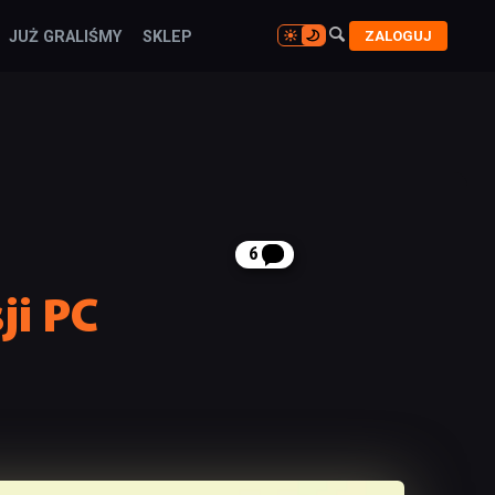

ZALOGUJ
JUŻ GRALIŚMY
SKLEP

6
ji PC