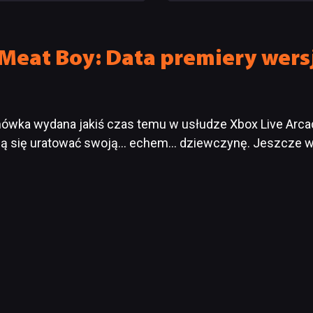
wody do radości
od samego początku
Meat Boy: Data premiery wers
ówka wydana jakiś czas temu w usłudze Xbox Live Arcade
ją się uratować swoją… echem… dziewczynę. Jeszcze w ty