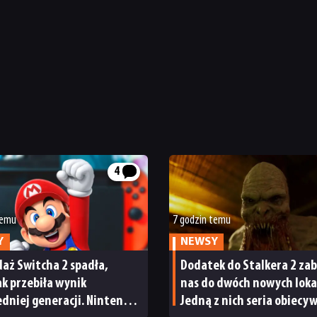
4
temu
7 godzin temu
Y
NEWSY
aż Switcha 2 spadła,
Dodatek do Stalkera 2 zab
tak przebiła wynik
nas do dwóch nowych lokac
dniej generacji. Nintendo
Jedną z nich seria obiecy