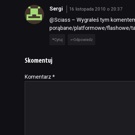
Sergi
16 listopada 2010 o 20:37
@Sciass – Wygrałeś tym komentem dw
porąbane/platformowe/flashowe/ta
Cytuj
Odpowiedz
Skomentuj
Komentarz
Alternative:
*