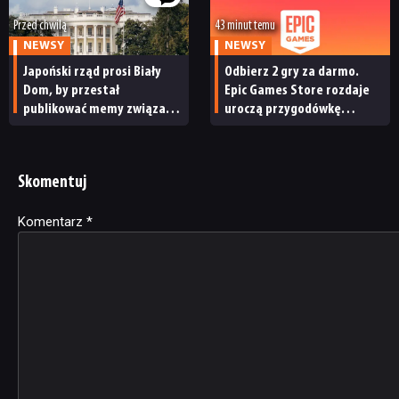
Przed chwilą
43 minut temu
NEWSY
NEWSY
Japoński rząd prosi Biały
Odbierz 2 gry za darmo.
Dom, by przestał
Epic Games Store rozdaje
publikować memy związane
uroczą przygodówkę
z japońskimi grami wideo.
i produkcję nastawioną na
„To niewłaściwe”
współpracę
Skomentuj
Komentarz
Alternative:
*