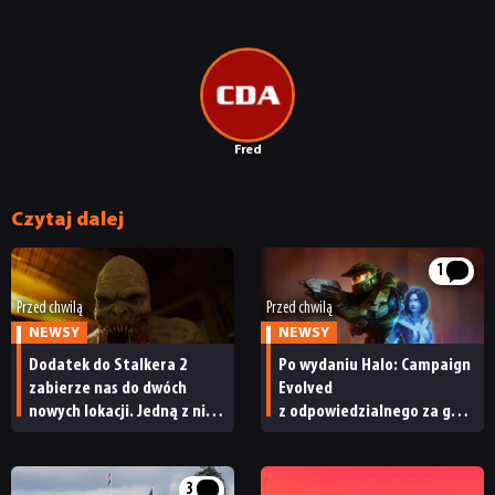
Fred
Czytaj dalej
1
Przed chwilą
Przed chwilą
NEWSY
NEWSY
Dodatek do Stalkera 2
Po wydaniu Halo: Campaign
zabierze nas do dwóch
Evolved
nowych lokacji. Jedną z nich
z odpowiedzialnego za grę
seria obiecywała
studia zwolniono
od samego początku
pracowników
3