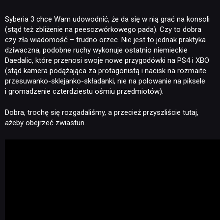
Syberia 3 chce Wam udowodnić, że da się w nią grać na konsoli
(stąd też zbliżenie na peesczwórkowego pada). Czy to dobra
czy zła wiadomość – trudno orzec. Nie jest to jednak praktyka
dziwaczna, podobne ruchy wykonuje ostatnio niemieckie
NEWSY
Daedalic, które przenosi swoje nowe przygodówki na PS4 i XBO
(stąd kamera podążająca za protagonistą i nacisk na rozmaite
przesuwanko-sklejanko-składanki, nie na polowanie na piksele
RECENZJE
i gromadzenie czterdziestu ośmiu przedmiotów).
Dobra, trochę się rozgadaliśmy, a przecież przyszliście tutaj,
PUBLICYSTYKA
ażeby obejrzeć zwiastun.
KULTURA
RETRO
TECHNOLOGIE