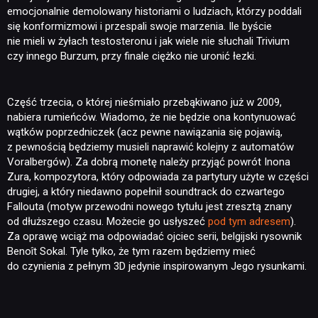
emocjonalnie demolowany historiami o ludziach, którzy poddali
się konformizmowi i przespali swoje marzenia. Ile byście
nie mieli w żyłach testosteronu i jak wiele nie słuchali Trivium
czy innego Burzum, przy finale ciężko nie uronić łezki.
Część trzecia, o której nieśmiało przebąkiwano już w 2009,
nabiera rumieńców. Wiadomo, że nie będzie ona kontynuować
wątków poprzedniczek (acz pewne nawiązania się pojawią,
z pewnością będziemy musieli naprawić kolejny z automatów
Voralbergów). Za dobrą monetę należy przyjąć powrót Inona
Zura, kompozytora, który odpowiada za partytury użyte w części
drugiej, a który niedawno popełnił soundtrack do czwartego
Fallouta (motyw przewodni nowego tytułu jest zresztą znany
od dłuższego czasu. Możecie go usłyszeć
pod tym adresem
).
Za oprawę wciąż ma odpowiadać ojciec serii, belgijski rysownik
Benoît Sokal. Tyle tylko, że tym razem będziemy mieć
do czynienia z pełnym 3D jedynie inspirowanym Jego rysunkami.