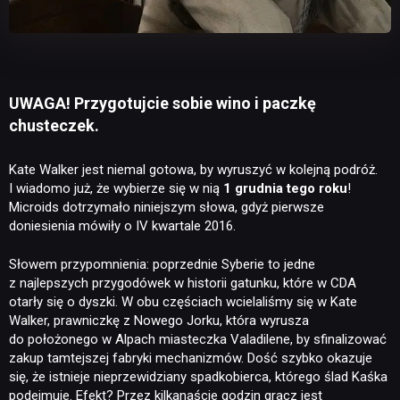
UWAGA! Przygotujcie sobie wino i paczkę
chusteczek.
Kate Walker jest niemal gotowa, by wyruszyć w kolejną podróż.
I wiadomo już, że wybierze się w nią
1 grudnia tego roku
!
Microids dotrzymało niniejszym słowa, gdyż pierwsze
doniesienia mówiły o IV kwartale 2016.
Słowem przypomnienia: poprzednie Syberie to jedne
z najlepszych przygodówek w historii gatunku, które w CDA
otarły się o dyszki. W obu częściach wcielaliśmy się w Kate
Walker, prawniczkę z Nowego Jorku, która wyrusza
do położonego w Alpach miasteczka Valadilene, by sfinalizować
zakup tamtejszej fabryki mechanizmów. Dość szybko okazuje
się, że istnieje nieprzewidziany spadkobierca, którego ślad Kaśka
podejmuje. Efekt? Przez kilkanaście godzin gracz jest