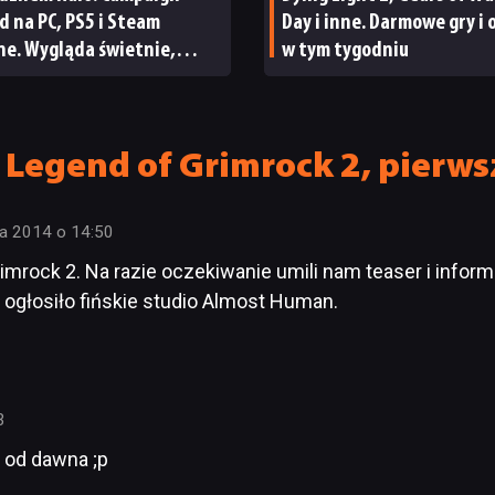
d na PC, PS5 i Steam
Day i inne. Darmowe gry i 
ne. Wygląda świetnie,
w tym tygodniu
a parę problemów [RECENZJA
ICZNA]
 Legend of Grimrock 2, pierws
ia 2014 o 14:50
mrock 2. Na razie oczekiwanie umili nam teaser i inform
 ogłosiło fińskie studio Almost Human.
3
 od dawna ;p