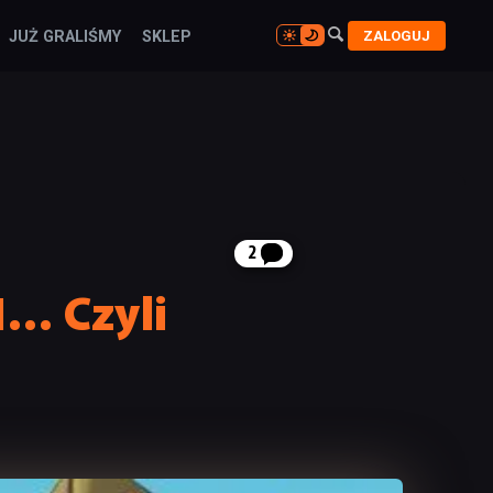

ZALOGUJ
JUŻ GRALIŚMY
SKLEP

2
I… Czyli