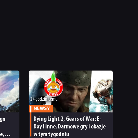
24 godzin temu
NEWSY
ign
Dying Light 2, Gears of War: E-
Day i inne. Darmowe gry i okazje
e,
w tym tygodniu