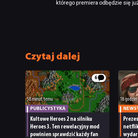
którego premiera odbędzie się już
Czytaj dalej
6
58 minut temu
18 godzin
PUBLICYSTYKA
NEWS
Kultowe Heroes 2 na silniku
Preze
Heroes 3. Ten rewelacyjny mod
netfli
powinien sprawdzić każdy fan
wydar