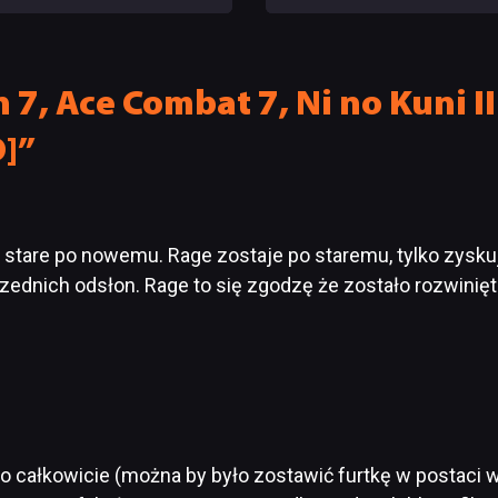
nie wie, ilu Netflix
ale ma parę problemów [R
bskrybentów
TECHNICZNA]
7, Ace Combat 7, Ni no Kuni II
O]”
 stare po nowemu. Rage zostaje po staremu, tylko zysku
zednich odsłon. Rage to się zgodzę że zostało rozwinięt
o całkowicie (można by było zostawić furtkę w postaci w