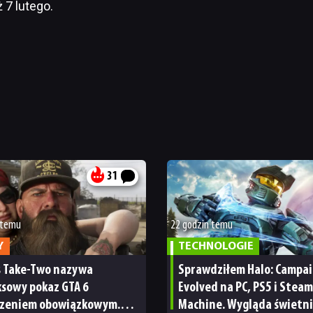
 7 lutego.
31
 temu
22 godzin temu
Y
TECHNOLOGIE
s Take-Two nazywa
Sprawdziłem Halo: Campa
ksowy pokaz GTA 6
Evolved na PC, PS5 i Steam
zeniem obowiązkowym.
Machine. Wygląda świetni