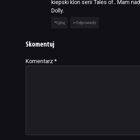
kiepski klon serii Tales of.. Mam nad
Dolly.
Cytuj
Odpowiedz
Skomentuj
Komentarz
Alternative:
*