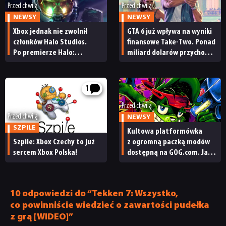
Przed chwilą
Przed chwilą
NEWSY
NEWSY
Xbox jednak nie zwolnił
GTA 6 już wpływa na wyniki
NEWSY
członków Halo Studios.
finansowe Take-Two. Ponad
Po premierze Halo:
miliard dolarów przychodu
Campaign Evolved z pracą
i reakcja giełdy
RECENZJE
pożegnały się inne osoby
1
PUBLICYSTYKA
Przed chwilą
Przed chwilą
NEWSY
SZPILE
Kultowa platformówka
KULTURA
Szpile: Xbox Czechy to już
z ogromną paczką modów
sercem Xbox Polska!
dostępną na GOG.com. Jazz
Jackrabbit 2 Plus
RETRO
pobierzecie jednym
kliknięciem
10 odpowiedzi do “Tekken 7: Wszystko,
TECHNOLOGIE
co powinniście wiedzieć o zawartości pudełka
z grą [WIDEO]”