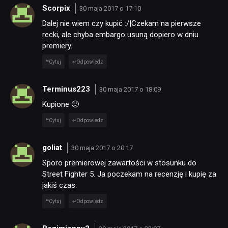
Scorpix
DYSKUSJE
30 maja 2017 o 17:10
Dalej nie wiem czy kupić :/|Czekam na pierwsze
recki, ale chyba embargo usuną dopiero w dniu
JUŻ GRALIŚMY
premiery.
Cytuj
Odpowiedz
SKLEP
Terminus223
30 maja 2017 o 18:09
Kupione 🙂
Cytuj
Odpowiedz
goliat
30 maja 2017 o 20:17
Sporo premierowej zawartości w stosunku do
Street Fighter 5. Ja poczekam na recenzję i kupię za
jakiś czas.
Cytuj
Odpowiedz