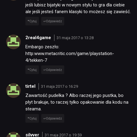
jeśli lubisz bijatyki w nowym stylu to gra dla ciebie
ale jeśli jesteś fanem klasyki to możesz się zawieść.
Cytuj
Odpowiedz
2real4game
31 maja 2017 o 13:28
Embargo zeszło:
http:www.metacritic.com/game/playstation-
4/tekken-7
Cytuj
Odpowiedz
tirtel
31 maja 2017 o 16:29
Zawartość pudełka ? Albo raczej jego pustka, bo
płyt brakuje, to raczej tylko opakowanie dla kodu na
steama.
Cytuj
Odpowiedz
silvver
31 maja 2017 o 19:59