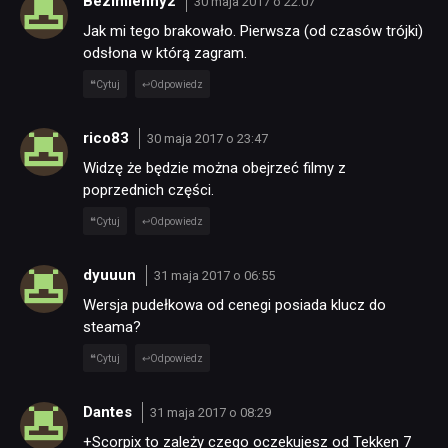
Bezimienny2
30 maja 2017 o 22:07
Jak mi tego brakowało. Pierwsza (od czasów trójki)
odsłona w którą zagram.
Cytuj
Odpowiedz
rico83
30 maja 2017 o 23:47
Widzę że będzie można obejrzeć filmy z
poprzednich części.
Cytuj
Odpowiedz
dyuuun
31 maja 2017 o 06:55
Wersja pudełkowa od cenegi posiada klucz do
steama?
Cytuj
Odpowiedz
Dantes
31 maja 2017 o 08:29
+Scorpix to zależy czego oczekujesz od Tekken 7