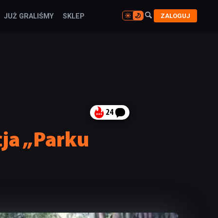

ZALOGUJ
JUŻ GRALIŚMY
SKLEP

24
cja „Parku