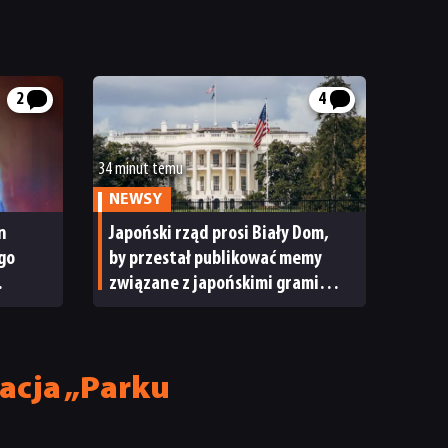
2
4
34 minut temu
NEWSY
n
Japoński rząd prosi Biały Dom,
go
by przestał publikować memy
związane z japońskimi grami
wideo. „To niewłaściwe”
acja „Parku