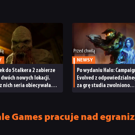
ilą
Przed chwilą
Y
NEWSY
k do Stalkera 2 zabierze
Po wydaniu Halo: Campaig
 dwóch nowych lokacji.
Evolved z odpowiedzialne
z nich seria obiecywała
za grę studia zwolniono
mego początku
pracowników
ale Games pracuje nad egraniz