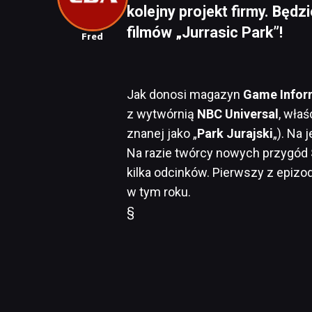
kolejny projekt firmy. Będzi
filmów „Jurrasic Park”!
Fred
Jak donosi magazyn
Game Infor
z wytwórnią
NBC Universal
, właś
znanej jako „
Park Jurajski
„). Na
Na razie twórcy nowych przygód
kilka odcinków. Pierwszy z epiz
w tym roku.
§