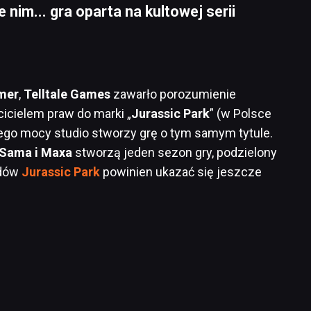
e nim... gra oparta na kultowej serii
mer
,
Telltale Games
zawarło porozumienie
cicielem praw do marki „
Jurassic Park
” (w Polsce
 jego mocy studio stworzy grę o tym samym tytule.
Sama i Maxa
stworzą jeden sezon gry, podzielony
odów
Jurassic Park
powinien ukazać się jeszcze