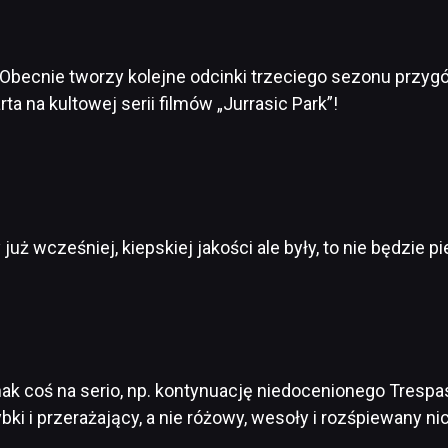
. Obecnie tworzy kolejne odcinki trzeciego sezonu przyg
rta na kultowej serii filmów „Jurrasic Park”!
już wcześniej, kiepskiej jakości ale były, to nie będzie p
k coś na serio, np. kontynuację niedocenionego Trespas
zybki i przerażający, a nie różowy, wesoły i rozśpiewany n