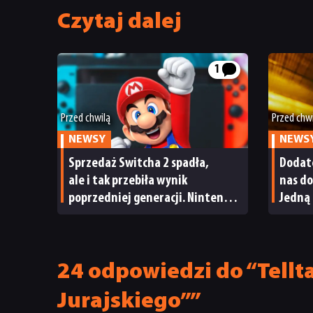
Czytaj dalej
1
Przed chwilą
Przed chw
NEWSY
NEWS
Sprzedaż Switcha 2 spadła,
Dodate
ale i tak przebiła wynik
nas do
poprzedniej generacji. Nintendo
Jedną 
ma powody do radości
od sa
24 odpowiedzi do “Tellt
Jurajskiego””