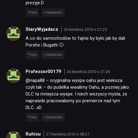
prezyje.D
Cytuj
Odpowiedz
StaryWyjadacz
26 kwietnia 2010 o 21:25
A co do samochodów to fajnie by było jak by dali
Porshe i Bugatti 🙂
Cytuj
Odpowiedz
Professor00179
26 kwietnia 2010 o 21:26
@napa88 – oryginalna wyspa oahu jest wieksza
czyli tak – do pudelka wwalimy Oahu, a pozniej jako
DLC ta mniejsza wyspe. I niech wszyscy mysla, ze
naprawde pracowalismy po premierze nad tym
DLC…xD
Cytuj
Odpowiedz
Ruhisu
27 kwietnia 2010 o 08:27