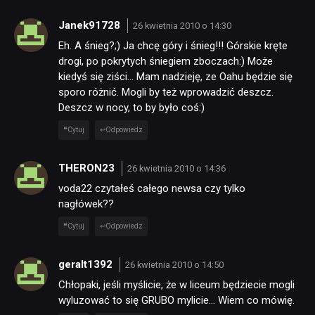
Janek91728
26 kwietnia 2010 o 14:30
RECENZJE
Eh. A śnieg?;) Ja chcę góry i śnieg!!! Górskie kręte
drogi, po pokrytych śniegiem zboczach:) Może
kiedyś się ziści… Mam nadzieję, ze Oahu będzie się
PUBLICYSTYKA
sporo różnić. Mogli by też wprowadzić deszcz.
Deszcz w nocy, to by było coś:)
KULTURA
Cytuj
Odpowiedz
THERON23
26 kwietnia 2010 o 14:36
RETRO
voda22 czytałeś całego newsa czy tylko
nagłówek??
TECHNOLOGIE
Cytuj
Odpowiedz
DYSKUSJE
geralt1392
26 kwietnia 2010 o 14:50
Chłopaki, jeśli myślicie, że w liceum będziecie mogli
wyluzować to się GRUBO mylicie… Wiem co mówię.
JUŻ GRALIŚMY