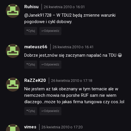
Ruhisu
26 kwietnia 2010 o 16:01
@Janek91728 – W TDU2 będą zmienne warunki
pogodowe i cykl dobowy.
Cytuj
Odpowiedz
mateusz66
26 kwietnia 2010 o 16:41
Dobrze jest,znów się zaczynam napalać na TDU 😀
Cytuj
Odpowiedz
RaZZeK20
26 kwietnia 2010 o 17:18
Nie jestem az tak obeznany w tym temacie ale w
niemczech mowia na porshe RUF sam nie wiem
dlaczego…moze to jakas firma tunigowa czy cos..lol
Cytuj
Odpowiedz
vimes
26 kwietnia 2010 o 17:20