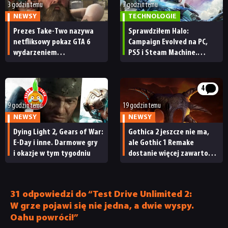
3 godzin temu
7 godzin temu
NEWSY
TECHNOLOGIE
Prezes Take-Two nazywa
Sprawdziłem Halo:
netfliksowy pokaz GTA 6
Campaign Evolved na PC,
wydarzeniem
PS5 i Steam Machine.
obowiązkowym. Nawet
Wygląda świetnie,
nie wie, ilu Netflix
ale ma parę problemów
ma subskrybentów
[RECENZJA TECHNICZNA]
4
9 godzin temu
19 godzin temu
NEWSY
NEWSY
Dying Light 2, Gears of War:
Gothica 2 jeszcze nie ma,
E-Day i inne. Darmowe gry
ale Gothic 1 Remake
i okazje w tym tygodniu
dostanie więcej zawartości.
Twórcy zapowiadają
nadchodzące zmiany
31 odpowiedzi do “Test Drive Unlimited 2:
W grze pojawi się nie jedna, a dwie wyspy.
Oahu powróci!”