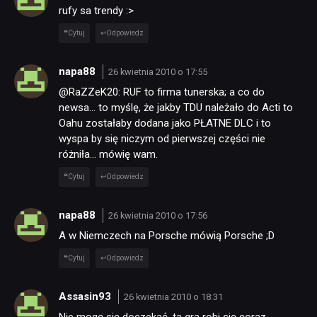
rufy sa trendy :>
Cytuj
Odpowiedz
napa88
26 kwietnia 2010 o 17:55
@RaZZeK20: RUF to firma tunerska; a co do
newsa… to myślę, że jakby TDU należało do Acti to
Oahu zostałaby dodana jako PŁATNE DLC i to
wyspa by się niczym od pierwszej części nie
różniła… mówię wam.
Cytuj
Odpowiedz
napa88
26 kwietnia 2010 o 17:56
A w Niemczech na Porsche mówią Porsche ;D
Cytuj
Odpowiedz
Assasin93
26 kwietnia 2010 o 18:31