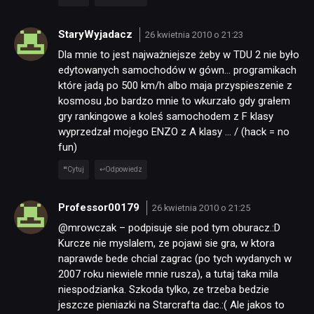
StaryWyjadacz
26 kwietnia 2010 o 21:23
Dla mnie to jest najważniejsze żeby w TDU 2 nie było
edytowanych samochodów w gówn… programikach
które jadą po 500 km/h albo maja przyspieszenie z
kosmosu ,bo bardzo mnie to wkurzało gdy grałem
gry rankingowe a koleś samochodem z F klasy
wyprzedzał mojego ENZO z A klasy … / (hack = no
fun)
Cytuj
Odpowiedz
Professor00179
26 kwietnia 2010 o 21:25
@mrowczak – podpisuje sie pod tym oburacz.:D
Kurcze nie myslalem, ze pojawi sie gra, w ktora
naprawde bede chcial zagrac (po tych wydanych w
2007 roku niewiele mnie rusza), a tutaj taka mila
niespodzianka. Szkoda tylko, ze trzeba bedzie
jeszcze pieniazki na Starcrafta dac.:( Ale jakos to