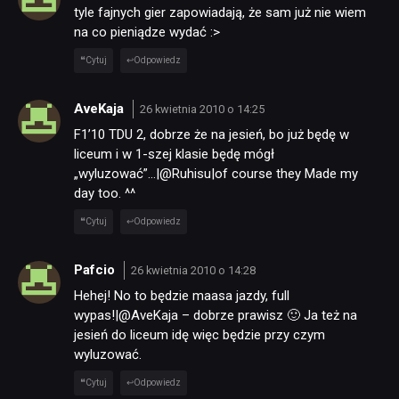
tyle fajnych gier zapowiadają, że sam już nie wiem
na co pieniądze wydać :>
Cytuj
Odpowiedz
AveKaja
26 kwietnia 2010 o 14:25
F1’10 TDU 2, dobrze że na jesień, bo już będę w
liceum i w 1-szej klasie będę mógł
„wyluzować”…|@Ruhisu|of course they Made my
day too. ^^
Cytuj
Odpowiedz
Pafcio
26 kwietnia 2010 o 14:28
Hehej! No to będzie maasa jazdy, full
wypas!|@AveKaja – dobrze prawisz 🙂 Ja też na
jesień do liceum idę więc będzie przy czym
wyluzować.
Cytuj
Odpowiedz
NEWSY