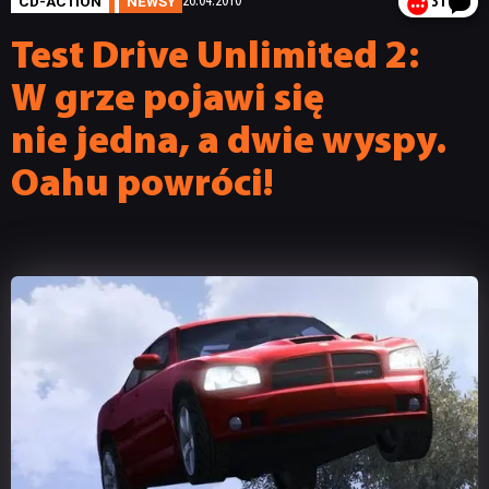
CD-ACTION
NEWSY
26.04.2010
31
Test Drive Unlimited 2:
W grze pojawi się
nie jedna, a dwie wyspy.
Oahu powróci!