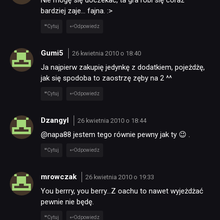
Nie mogę się doczekać, ta gra robi się coraz
bardziej zaje… fajna. :>
Cytuj
Odpowiedz
Gumi5
26 kwietnia 2010 o 18:40
Ja najpierw zakupię jedynkę z dodatkiem, pojeżdżę,
jak się spodoba to zaostrzę zęby na 2 ^^
Cytuj
Odpowiedz
Dzangyl
26 kwietnia 2010 o 18:44
@napa88 jestem tego równie pewny jak ty 😉 .
Cytuj
Odpowiedz
mrowczak
26 kwietnia 2010 o 19:33
You berrry, you berry…Z oachu to nawet wyjeżdżać
pewnie nie będę.
Cytuj
Odpowiedz