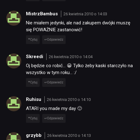
MistrzBambus
26 kwietnia 2010 o 14:03
Nie miałem jedynki, ale nad zakupem dwójki muszę
się POWAŻNIE zastanowić!
Cytuj
Odpowiedz
Skreedi
26 kwietnia 2010 o 14:04
Oj będzie co robić… 😀 Tylko żeby kaski starczyło na
wszystko w tym roku… :/
Cytuj
Odpowiedz
Ruhisu
26 kwietnia 2010 o 14:10
ATARI you made my day 🙂
Cytuj
Odpowiedz
grzybb
26 kwietnia 2010 o 14:13