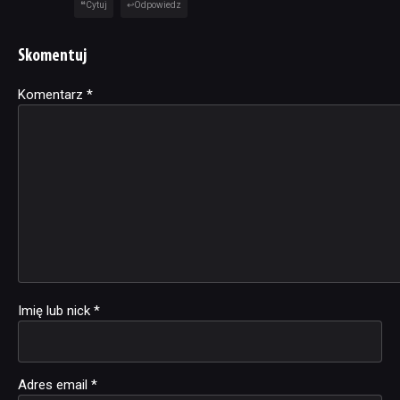
Cytuj
Odpowiedz
Skomentuj
Komentarz
Alternative:
*
Imię lub nick
*
Adres email
*