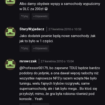
Albo damy obydwie wyspy a samochody wypuścimy
w DLC za 200zł 😀
Cytuj
Odpowiedz
StaryWyjadacz
27 kwietnia 2010 o 10:53
Jako dodatek pewnie będą nowe samochody ,tak
jak to było w 1 części.
Cytuj
Odpowiedz
mrowczak
27 kwietnia 2010 o 15:04
@Professor00179, bo zapewne TDU2 będzie bardzo
podobny do jedynki, a ona dawał więcej radochy niż
wszystkie najnowsze NFS’y razem wzięte.Nie było
tuningu, wielu fajnych trybów rozgrywki, same
supersamochody, ale i tak było mega… Bo ktoś się
przyłożył, mimo, że gra była robiona również pod
konsole… Yeah