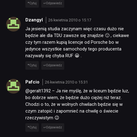
Cytuj
Odpowiedz
SKLEP
Dzangyl
26 kwietnia 2010 o 15:17
Ja jesienią studia zaczynam więc czasu dużo nie
będzie ale dla TDU zawsze się znajdzie 🙂 , ciekawe
czy tym razem kupią licencje od Porsche bo w
jedynce wszystkie samochody tego producenta
nazywały się chyba RUF 😀 .
Cytuj
Odpowiedz
Pafcio
26 kwietnia 2010 o 15:31
@geralt1392 – Ja nie myślę, że w liceum będzie luz,
bo dobrze wiem, że będzie dużo ciężej niż teraz.
Chodzi o to, że w wolnych chwilach będzie się w
czym zatopić i zapomnieć na chwilę o świecie
rzeczywistym 😉
Cytuj
Odpowiedz