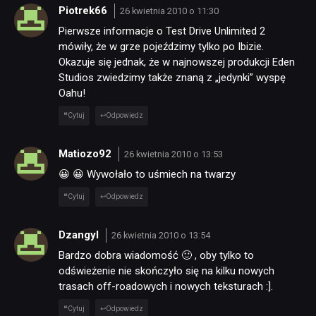
Piotrek66
26 kwietnia 2010 o 11:30
Pierwsze informacje o Test Drive Unlimited 2
mówiły, że w grze pojeździmy tylko po Ibizie.
Okazuje się jednak, że w najnowszej produkcji Eden
Studios zwiedzimy także znaną z „jedynki” wyspę
Oahu!
Cytuj
Odpowiedz
Matiozo92
26 kwietnia 2010 o 13:53
😀 😀 Wywołało to uśmiech na twarzy
Cytuj
Odpowiedz
Dzangyl
26 kwietnia 2010 o 13:54
Bardzo dobra wiadomość 🙂 , oby tylko to
odświeżenie nie skończyło się na kilku nowych
trasach off-roadowych i nowych teksturach :].
Cytuj
Odpowiedz