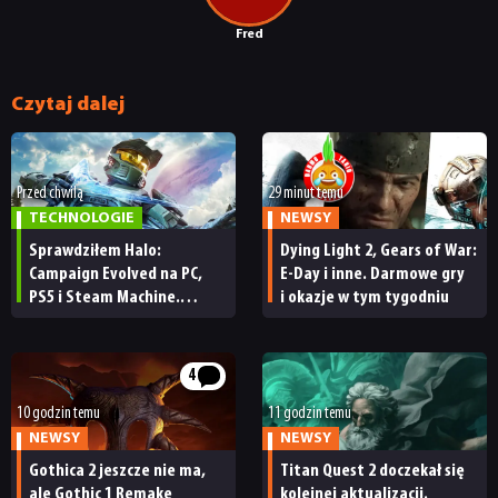
Fred
Czytaj dalej
Przed chwilą
29 minut temu
TECHNOLOGIE
NEWSY
Sprawdziłem Halo:
Dying Light 2, Gears of War:
Campaign Evolved na PC,
E-Day i inne. Darmowe gry
PS5 i Steam Machine.
i okazje w tym tygodniu
Wygląda świetnie,
ale ma parę problemów
[RECENZJA TECHNICZNA]
4
10 godzin temu
11 godzin temu
NEWSY
NEWSY
Gothica 2 jeszcze nie ma,
Titan Quest 2 doczekał się
ale Gothic 1 Remake
kolejnej aktualizacji.