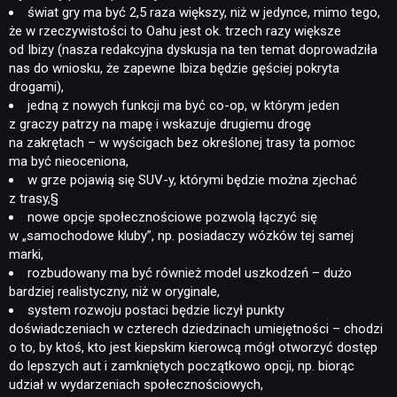
świat gry ma być 2,5 raza większy, niż w jedynce, mimo tego,
że w rzeczywistości to Oahu jest ok. trzech razy większe
od Ibizy (nasza redakcyjna dyskusja na ten temat doprowadziła
nas do wniosku, że zapewne Ibiza będzie gęściej pokryta
drogami),
jedną z nowych funkcji ma być co-op, w którym jeden
z graczy patrzy na mapę i wskazuje drugiemu drogę
na zakrętach – w wyścigach bez określonej trasy ta pomoc
ma być nieoceniona,
w grze pojawią się SUV-y, którymi będzie można zjechać
z trasy,§
nowe opcje społecznościowe pozwolą łączyć się
w „samochodowe kluby”, np. posiadaczy wózków tej samej
marki,
rozbudowany ma być również model uszkodzeń – dużo
bardziej realistyczny, niż w oryginale,
system rozwoju postaci będzie liczył punkty
doświadczeniach w czterech dziedzinach umiejętności – chodzi
o to, by ktoś, kto jest kiepskim kierowcą mógł otworzyć dostęp
do lepszych aut i zamkniętych początkowo opcji, np. biorąc
udział w wydarzeniach społecznościowych,