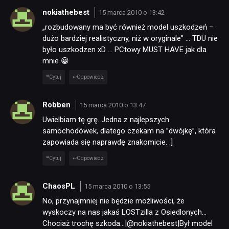
nokiathebest
15 marca 2010 o 13:42
PUBLICYSTYKA
„rozbudowany ma być również model uszkodzeń –
dużo bardziej realistyczny, niż w oryginale” … TDU nie
było uszkodzen xD … PCtowy MUST HAVE jak dla
KULTURA
mnie 😀
Cytuj
Odpowiedz
RETRO
Robben
15 marca 2010 o 13:47
TECHNOLOGIE
Uwielbiam tę grę. Jedna z najlepszych
samochodówek, dlatego czekam na ”dwójkę”, która
zapowiada się naprawdę znakomicie. :]
DYSKUSJE
Cytuj
Odpowiedz
JUŻ GRALIŚMY
ChaosPL
15 marca 2010 o 13:55
No, przynajmniej nie będzie możliwości, że
wyskoczy na nas jakaś LOSTzilla z Osiedlonych…
SKLEP
Chociaż trochę szkoda…|@nokiathebest|Był model