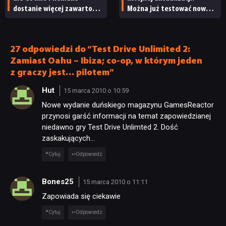
dostanie więcej zawartości.
Można już testować nową
Twórcy zapowiadają
specjalizację oraz system
nadchodzące zmiany
craftingu
27 odpowiedzi do “Test Drive Unlimited 2:
Zamiast Oahu – Ibiza; co-op, w którym jeden
z graczy jest… pilotem”
Hut
15 marca 2010 o 10:59
Nowe wydanie duńskiego magazynu GamesReactor
przynosi garść informacji na temat zapowiedzianej
niedawno gry Test Drive Unlimted 2. Dość
zaskakujących…
Cytuj
Odpowiedz
Bones25
15 marca 2010 o 11:11
Zapowiada się ciekawie
Cytuj
Odpowiedz