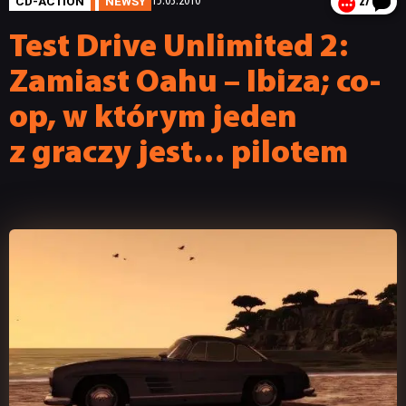
CD-ACTION
NEWSY
15.03.2010
27
Test Drive Unlimited 2:
Zamiast Oahu – Ibiza; co-
op, w którym jeden
z graczy jest… pilotem