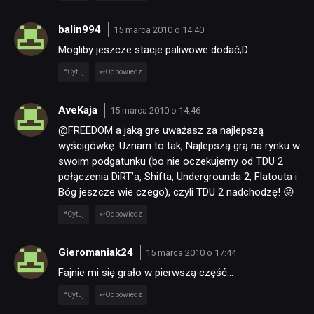
balin994
15 marca 2010 o 14:40
Mogliby jeszcze stacje paliwowe dodać;D
Cytuj
Odpowiedz
AveKaja
15 marca 2010 o 14:46
@FREEDOM a jaką gre uważasz za najlepszą
wyścigówkę. Uznam to tak, Najlepszą grą na rynku w
swoim podgatunku (bo nie oczekujemy od TDU 2
połączenia DiRT’a, Shifta, Undergrounda 2, Flatouta i
Bóg jeszcze wie czego), czyli TDU 2 nadchodzę! 😛
Cytuj
Odpowiedz
Gieromaniak24
15 marca 2010 o 17:44
Fajnie mi się grało w pierwszą część…
Cytuj
Odpowiedz