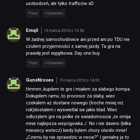
uszkodzeń, ale tylko trafficów xD
Cytuj
Odpowiedz
Emqil
15 marca 2010 o 13:56
W żadnej samochodówce ani przed ani po TDU nie
czułem przyjemności z samej jazdy. Ta gra na
prawdę jest wyjątkowa. Day one buy.
Cytuj
Odpowiedz
GunsNroses
15 marca 2010 o 14:00
Hmmm ,kupilem te gre i mialem za slabego kompa.
Dokupilem ramu ,to procesor za slaby, wiec
czekalem az dostane nowego (troche mniej niz
rok)dostalem i wyswietlal sie jakis blad. Wiec
odlozylem gre na polke ze swiadomoscia ,ze omija
mnie najlepsza wsycigowka ;/. No i nie dawno (kilka
miesiecy wstecz) kiedy bylem chory olsnilo mnie!
„Czemu by nie sprawdzic w necie?” I genialny ja to