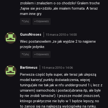
zrobilem i znalazlem o co chodzilo! Gralem troche
,fajnie sie jes=zdzilo ,ale mialem formata. A teraz
mam inne gry.
Cytuj
Odpowiedz
GunsNroses
15 marca 2010 o 14:00
Wiec postanowilem ,ze jak wyjdzie 2 to najpierw
przejde jedynke.
Cytuj
Odpowiedz
Bartimeus
15 marca 2010 o 14:06
Pierwsza część była super, ale teraz jak ulepszą
model kariery( punkty doświadczenia, więcej
tuningu(ale nie tak jak w nfs undderground 1 i, lecz z
umiarem) samochodu i postaci(ubrania itp, ale byle
by nie zrobili 'simsów’). I jeszcze model zniszczeń,
którego praktycznie nie było w 1 będzie lepszy, no
to zanosi się na najlepszą wyścigówkę na rynku.