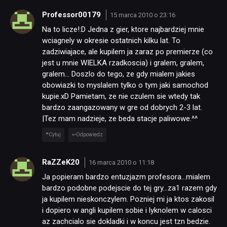
Professor00179
15 marca 2010 o 23:16
Na to licze!:D Jedna z gier, ktore najbardziej mnie
wciagnely w okresie ostatnich kilku lat. To
zadziwiajace, ale kupilem ja zaraz po premierze (co
jest u mnie WIELKA rzadkoscia) i gralem, gralem,
gralem… Doszlo do tego, ze gdy mialem jakies
obowiazki to myslalem tylko o tym jaki samochod
kupie.xD Pamietam, ze nie czulem sie wtedy tak
bardzo zaangazowany w gre od dobrych 2-3 lat.
|Tez mam nadzieje, ze beda stacje paliwowe.^^
Cytuj
Odpowiedz
RaZZeK20
16 marca 2010 o 11:18
Ja popieram bardzo entuzjazm profesora…mialem
bardzo podobne podejscie do tej gry…za1 razem gdy
ja kupilem nieskonczylem. Pozniej mi ja ktos zakosil
i dopiero w angli kupilem sobie i lyknolem w calosci
az zachcialo sie dokladki i w koncu jest tzn bedzie.