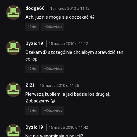
dodge66
15 marca 2010 o 11:12
Ach, już nie mogę się doczekać 😀
Cytuj
Odpowiedz
Dyzio19
15 marca 2010 o 11:12
Czekam ;D szczególnie chciałbym sprawdzić ten
co-op
Cytuj
Odpowiedz
ZiZi
15 marca 2010 o 11:26
Pierwszą kupiłem, a jaki będzie los drugiej…
Zobaczymy 😛
Cytuj
Odpowiedz
Dyzio19
15 marca 2010 o 11:42
Nic nie wspominają o policji?