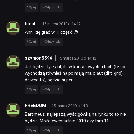
Cytuj
Odpowiedz
bleub
15 marca 2010 o 14:12
Ahh, idę grać w 1. część 😉
Cytuj
Odpowiedz
szymon5596
15 marca 2010 o 14:12
Jak będzie tyle aut, ile w konsolowych hitach (te co
wychodzą również na pc mają mało aut (dirt, grid),
dziwne to), będzie super.
Cytuj
Odpowiedz
FREEDOM
15 marca 2010 o 14:31
Bartimeus, najlepszą wyścigówką na rynku to to nie
będzie. Może ewentualnie 2010 czy tam 11.
Cytuj
Odpowiedz