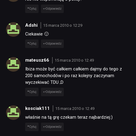
Cytuj
Odpowiedz
Adshi
15 marca 2010 o 12:29
Ciekawie 🙂
Cytuj
Odpowiedz
mateusz66
15 marca 2010 o 12:49
Ibiza może być całkiem całkiem dajmy do tego z
200 samochodów i po raz kolejny zaczynam
wyczekiwać TDU ;D
Cytuj
Odpowiedz
NEWSY
kosciak111
15 marca 2010 o 12:49
właśnie na tą grę czekam teraz najbardziej:)
RECENZJE
Cytuj
Odpowiedz