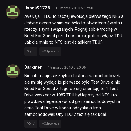
Janek91728
15 marca 2010 o 17:50
AveKaja… TDU to raczej ewolucja pierwszego NFS’a.
Jedyne czego w nim nie było to otwartego świata i
rzeczy z tym związanych. Pograj sobie trochę w
Need For Speed przed dos boxa, potem włącz TDU…
Jak dla mnie to NFS jest dziadkiem TDU:)
Cytuj
Odpowiedz
Darkmen
15 marca 2010 o 20:06
Nie interesuję się zbytnio historią samochodówek
ale mi się wydaje,że pierwsze było Test Drive a nie
Need For Speed.Z tego co się orientuję to 1 Test
Drive wyszedł w 1987.TDU był lepszy od NFS i to
prawdziwa legenda wśród gier samochodowych a
seria Test Drive w końcu odzyskała tron
samochodówek.Oby TDU 2 też się tak udał.
Cytuj
Odpowiedz