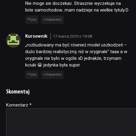
Nie moge sie doczekac. Strasznie wyczekuje na
liste samochodow…mam nadzieje na wielkie tytuly:D
Cytuj
Odpowiedz
Kursownik
17 marca 2010 o 19:08
„rozbudowany ma być również model uszkodzeń –
dużo bardziej realistyczny, niż w oryginale” taaa a w
oryginale nie było w ogóle xD jednakże, trzymam
kciuki 😀 jedynka była super
Cytuj
Odpowiedz
Skomentuj
Komentarz
Alternative:
*