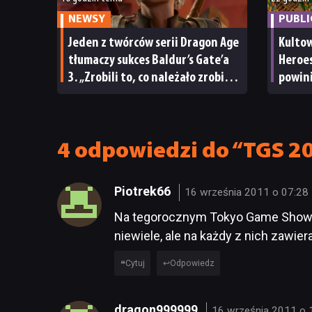
NEWSY
PUBL
Jeden z twórców serii Dragon Age
Kultow
tłumaczy sukces Baldur’s Gate’a
Heroes
3. „Zrobili to, co należało zrobić
powini
po tak długiej przerwie”
4 odpowiedzi do “TGS 20
Piotrek66
16 września 2011 o 07:28
Na tegorocznym Tokyo Game Show T
niewiele, ale na każdy z nich zawier
Cytuj
Odpowiedz
dragon999999
16 września 2011 o 