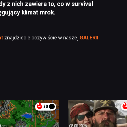
dy z nich zawiera to, co w survival
ęgujący klimat mrok.
ht
znajdziecie oczywiście w naszej
GALERII
.
30
 temu
08.08.2026