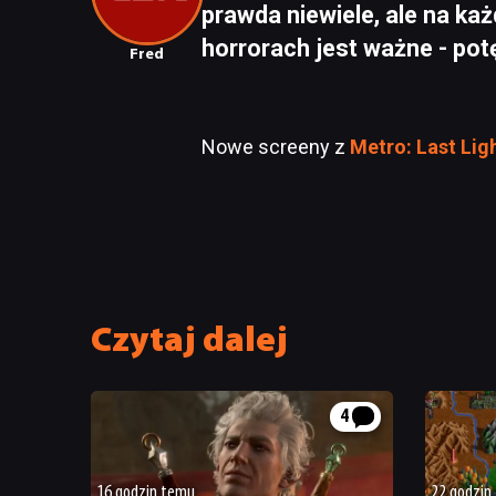
prawda niewiele, ale na każ
horrorach jest ważne - pot
Fred
Nowe screeny z
Metro: Last Lig
Czytaj dalej
4
16 godzin temu
22 godzin