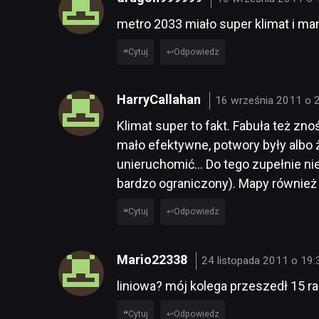
metro 2033 miało super klimat i ma
Cytuj
Odpowiedz
HarryCallahan
16 września 2011 o 
Klimat super to fakt. Fabuła też zn
mało efektywne, potwory były albo ż
unieruchomić… Do tego zupełnie nie
bardzo ograniczony). Mapy również
Cytuj
Odpowiedz
Mario22338
24 listopada 2011 o 19:
liniowa? mój kolega przeszedł 15 r
Cytuj
Odpowiedz