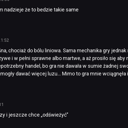
m nadzieje że to bedzie takie same
21:52
ośna, chociaż do bólu liniowa. Sama mechanika gry jednak
ywe i w pełni sprawne albo martwe, a aż prosiło się aby 
potrzebny handel, bo gra nie dawała w sumie żadnej sw
 mogły dawać więcej luzu… Mimo to gra mnie wciągnęła 
31
azy i jeszcze chce „odświeżyć”