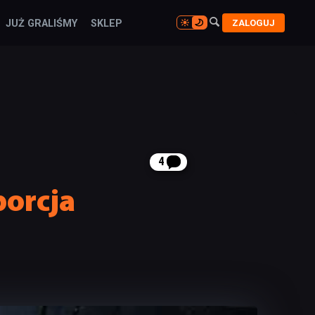

ZALOGUJ
JUŻ GRALIŚMY
SKLEP

4
porcja