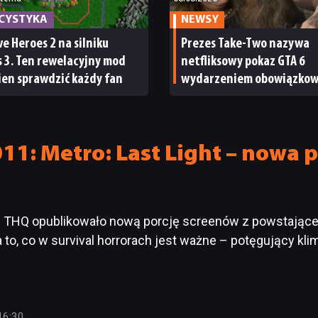
ICYSTYKA
NEWSY
e Heroes 2 na silniku
Prezes Take-Two nazywa
 3. Ten rewelacyjny mod
netfliksowy pokaz GTA 6
en sprawdzić każdy fan
wydarzeniem obowiązko
Nawet nie wie, ilu Netflix
ma subskrybentów
11: Metro: Last Light – nowa 
HQ opublikowało nową porcję screenów z powstającego 
a to, co w survival horrorach jest ważne – potęgujący kli
16:30