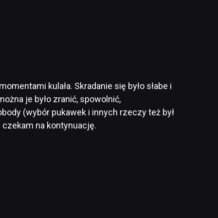
 momentami kulała. Skradanie się było słabe i
można je było zranić, spowolnić,
obody (wybór pukawek i innych rzeczy też był
i czekam na kontynuację.