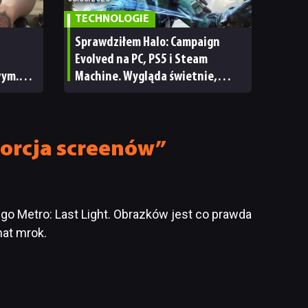
TECHNOLOGIE
Sprawdziłem Halo: Campaign
Evolved na PC, PS5 i Steam
wym.
Machine. Wygląda świetnie,
ale ma parę problemów [RECENZJA
TECHNICZNA]
porcja screenów”
Metro: Last Light. Obrazków jest co prawda
mat mrok.