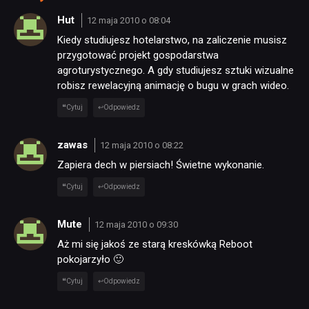
Hut
12 maja 2010 o 08:04
PUBLICYSTYKA
Kiedy studiujesz hotelarstwo, na zaliczenie musisz
przygotować projekt gospodarstwa
agroturystycznego. A gdy studiujesz sztuki wizualne
KULTURA
robisz rewelacyjną animację o bugu w grach wideo.
Cytuj
Odpowiedz
RETRO
zawas
12 maja 2010 o 08:22
Zapiera dech w piersiach! Świetne wykonanie.
TECHNOLOGIE
Cytuj
Odpowiedz
DYSKUSJE
Mute
12 maja 2010 o 09:30
Aż mi się jakoś ze starą kreskówką Reboot
JUŻ GRALIŚMY
pokojarzyło 🙂
Cytuj
Odpowiedz
SKLEP