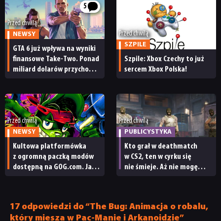
5
Przed chwilą
Przed chwilą
NEWSY
SZPILE
GTA 6 już wpływa na wyniki
finansowe Take-Two. Ponad
Szpile: Xbox Czechy to już
miliard dolarów przychodu
sercem Xbox Polska!
i reakcja giełdy
Przed chwilą
Przed chwilą
NEWSY
PUBLICYSTYKA
Kultowa platformówka
Kto grał w deathmatch
z ogromną paczką modów
w CS2, ten w cyrku się
dostępną na GOG.com. Jazz
nie śmieje. Aż nie mogę
Jackrabbit 2 Plus
uwierzyć, że Valve nic
NEWSY
pobierzecie jednym
nie robi z tym burdelem
kliknięciem
17 odpowiedzi do “The Bug: Animacja o robalu,
RECENZJE
który miesza w Pac-Manie i Arkanoidzie”