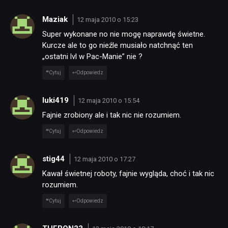
Maziak
12 maja 2010 o 15:23
Super wykonane no nie mogę naprawdę świetne.
Kurcze ale to go nieźle musiało natchnąć ten
„ostatni lvl w Pac-Manie” nie ?
Cytuj
Odpowiedz
luki419
12 maja 2010 o 15:54
Fajnie zrobiony ale i tak nic nie rozumiem.
Cytuj
Odpowiedz
stig44
12 maja 2010 o 17:27
Kawał świetnej roboty, fajnie wygląda, choć i tak nic
rozumiem.
Cytuj
Odpowiedz