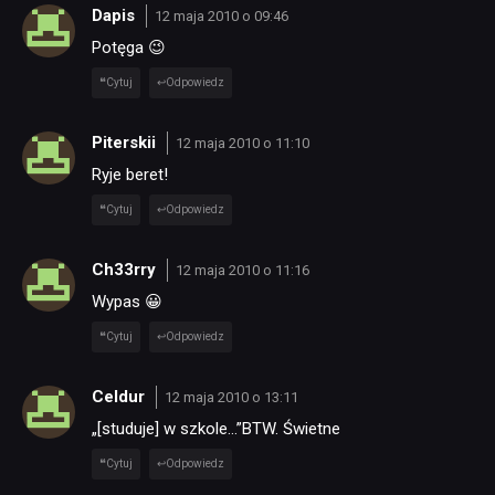
Dapis
12 maja 2010 o 09:46
Potęga 😉
Cytuj
Odpowiedz
Piterskii
12 maja 2010 o 11:10
Ryje beret!
Cytuj
Odpowiedz
Ch33rry
12 maja 2010 o 11:16
Wypas 😀
Cytuj
Odpowiedz
Celdur
12 maja 2010 o 13:11
„[studuje] w szkole…”BTW. Świetne
Cytuj
Odpowiedz