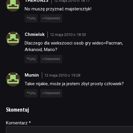
THERON23
12 maja 2010 o 18:17
No muszę przyznać majstersztyk!
Cytuj
Odpowiedz
Chmielok
12 maja 2010 o 18:50
Dlaczego dla wiekszosci osob gry wideo=Pacman,
Arkanoid, Mario?
Cytuj
Odpowiedz
Mumin
12 maja 2010 o 19:28
Takie nijakie, może ja jestem zbyt prosty człowiek?
Cytuj
Odpowiedz
Skomentuj
Komentarz
Alternative:
*