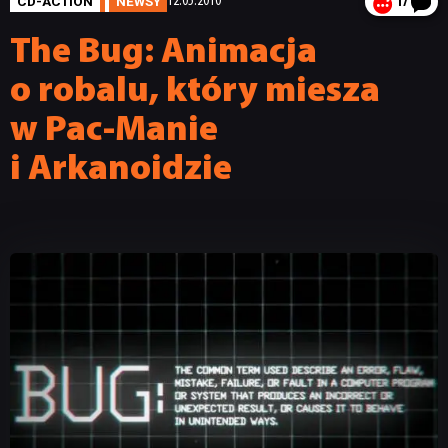
CD-ACTION
NEWSY
12.05.2010
17
The Bug: Animacja
o robalu, który miesza
w Pac-Manie
i Arkanoidzie