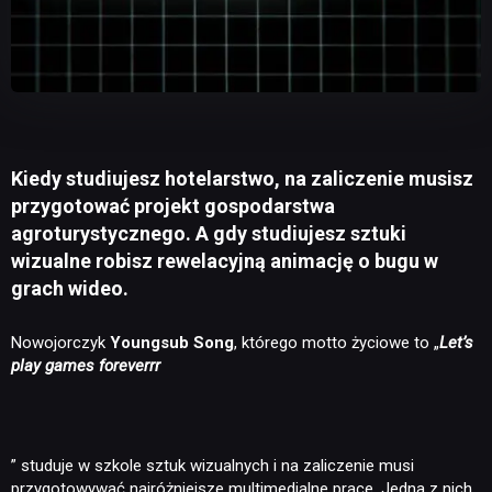
Kiedy studiujesz hotelarstwo, na zaliczenie musisz
przygotować projekt gospodarstwa
agroturystycznego. A gdy studiujesz sztuki
wizualne robisz rewelacyjną animację o bugu w
grach wideo.
Nowojorczyk
Youngsub Song
, którego motto życiowe to „
Let’s
play games foreverrr
” studuje w szkole sztuk wizualnych i na zaliczenie musi
przygotowywać najróżniejsze multimedialne prace. Jedna z nich,