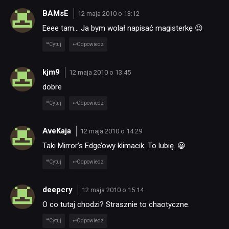
BAMsE
12 maja 2010 o 13:12
Eeee tam… Ja bym wolał napisać magisterkę 😉
Cytuj
Odpowiedz
kjm9
12 maja 2010 o 13:45
dobre
Cytuj
Odpowiedz
AveKaja
12 maja 2010 o 14:29
Taki Mirror’s Edge’owy klimacik. To lubię. 😀
Cytuj
Odpowiedz
deepcry
12 maja 2010 o 15:14
O co tutaj chodzi? Strasznie to chaotyczne.
Cytuj
Odpowiedz