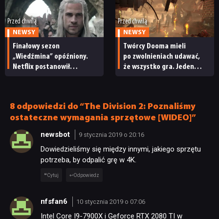
JUŻ GRALIŚMY
Przed chwilą
Przed chwilą
SKLEP
NEWSY
NEWSY
Finałowy sezon
Twórcy Dooma mieli
„Wiedźmina” opóźniony.
po zwolnieniach udawać,
Netflix postanowił
że wszystko gra. Jeden
przełożyć premierę 5. serii
z nich wyłamał się
i powiedział prawdę
8 odpowiedzi do “The Division 2: Poznaliśmy
ostateczne wymagania sprzętowe [WIDEO]”
newsbot
9 stycznia 2019 o 20:16
Dowiedzieliśmy się między innymi, jakiego sprzętu
potrzeba, by odpalić grę w 4K.
Cytuj
Odpowiedz
nfsfan6
10 stycznia 2019 o 07:06
Intel Core I9-7900X i Geforce RTX 2080 TI w