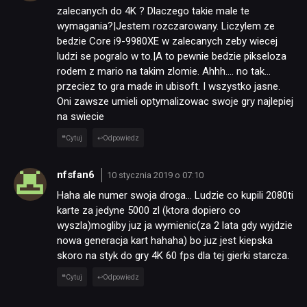
zalecanych do 4K ? Dlaczego takie male te
wymagania?|Jestem rozczarowany. Liczylem ze
bedzie Core i9-9980XE w zalecanych zeby wiecej
ludzi se pogralo w to.|A to pewnie bedzie pikseloza
rodem z mario na takim zlomie. Ahhh…. no tak…
przeciez to gra made in ubisoft. I wszystko jasne.
Oni zawsze umieli optymalizowac swoje gry najlepiej
na swiecie
Cytuj
Odpowiedz
nfsfan6
10 stycznia 2019 o 07:10
Haha ale numer swoja droga… Ludzie co kupili 2080ti
karte za jedyne 5000 zl (ktora dopiero co
wyszla)mogliby juz ja wymienic(za 2 lata gdy wyjdzie
nowa generacja kart hahaha) bo juz jest kiepska
skoro na styk do gry 4K 60 fps dla tej gierki starcza.
Cytuj
Odpowiedz