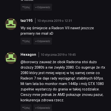
Cytuj
Odpowiedz
taz195
10 stycznia 2019 o 12:31
Wy się śmiejecie a Radeon VII nawet jeszcze
premiery nie miał xD
Cytuj
Odpowiedz
Hexagon
10 stycznia 2019 o 19:45
@borowcy zauważ że obok Radeona stoi dużo
droższy 2080ti a nie zwykły 2080. Co sugeruje że rtx
2080 który jest mniej więcej w tej samej cenie co
Radeon 7 nie daje rady wyciągnąć stabilnych 60fps.
Mi tam lata bo monitor mam 1440p i mój GTX 1080
zupełnie wystarczy do grania w takiej rozdzialce.
Cieszy mnie jednak że AMD pokazuje znowu pazur,
konkurencja zdrowa rzecz.
Cytuj
Odpowiedz