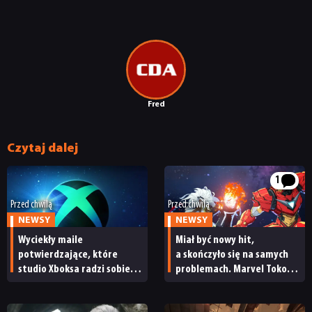
NEWSY
RECENZJE
PUBLICYSTYKA
Fred
KULTURA
Czytaj dalej
RETRO
1
Przed chwilą
Przed chwilą
NEWSY
NEWSY
TECHNOLOGIE
Wyciekły maile
Miał być nowy hit,
potwierdzające, które
a skończyło się na samych
DYSKUSJE
studio Xboksa radzi sobie
problemach. Marvel Tokon:
najlepiej. Kultowa marka
Fighting Souls z fatalnym
ma powody do świętowania
przyjęciem na Steamie