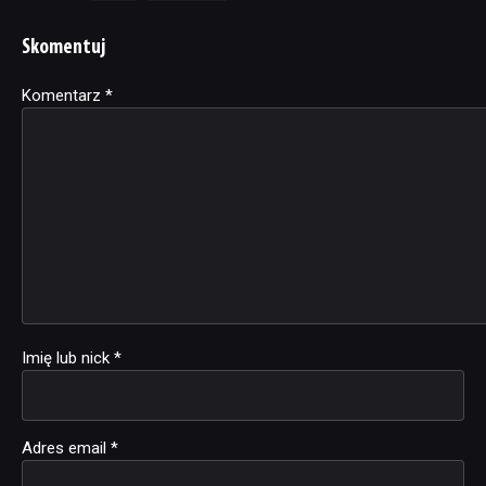
Skomentuj
Komentarz
Alternative:
*
Imię lub nick
*
Adres email
*