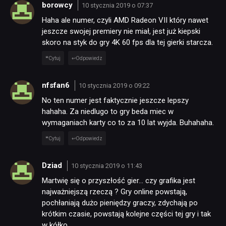
borowcy
10 stycznia 2019 o 07:37
Haha ale numer, czyli AMD Radeon VII który nawet
jeszcze swojej premiery nie miał, jest już kiepski
skoro na styk do gry 4K 60 fps dla tej gierki starcza.
Cytuj
Odpowiedz
nfsfan6
10 stycznia 2019 o 09:22
No ten numer jest faktycznie jeszcze lepszy
hahaha. Za niedlugo to gry beda miec w
wymaganiach karty co to za 10 lat wyjda. Buhahaha.
Cytuj
Odpowiedz
Dziad
10 stycznia 2019 o 11:43
Martwię się o przyszłość gier… czy grafika jest
najważniejszą rzeczą ? Gry online powstają,
pochłaniają dużo pieniędzy graczy, zdychają po
krótkim czasie, powstają kolejne części tej gry i tak
w kółko.