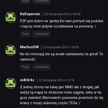
Cytuj
Odpowiedz
DxDspensin
22 listopada 2013 o 09:59
P2P jest dobre na 'gimby’|mi tam pomysł się podoba
i męczy mnie jedynie oczekiwanie na premierę :/
Cytuj
Odpowiedz
MartiusGW
22 listopada 2013 o 10:05
No bo mmorpg nie są wcale nastawiony na grind! Ta
naiwność.
Cytuj
Odpowiedz
m4t3r4c
22 listopada 2013 o 12:13
Z jednej strony nie lubię gier MMO ale z drugiej, jak
widzę tą mapę to strasznie mnie ciągnie, żeby w tej
grze zwiedzić Morrowind i ponownie powrócić do tej
krainy z mojej ulubionej części TESa :/