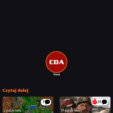
Fred
Czytaj dalej
7
31
2 godzin temu
19 godzin temu