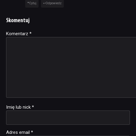
Cytuj
Odpowiedz
Skomentuj
Komentarz
Alternative:
*
Imię lub nick
*
Adres email
*