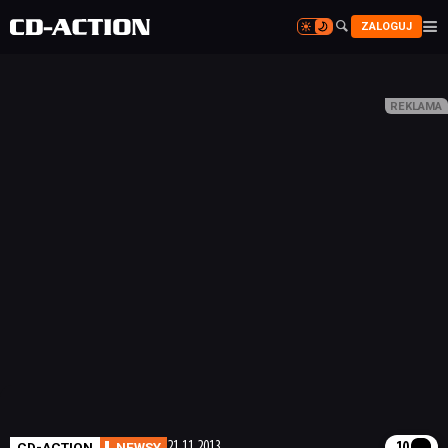


ZALOGUJ


CD-ACTION
NEWSY
21.11.2013