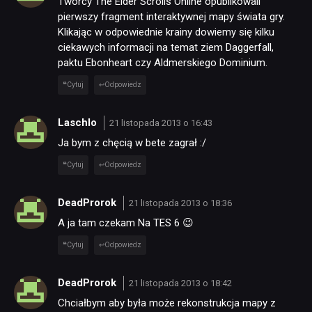
Twórcy The Elder Scrolls Online opublikowali
KULTURA
pierwszy fragment interaktywnej mapy świata gry.
Klikając w odpowiednie krainy dowiemy się kilku
ciekawych informacji na temat ziem Daggerfall,
RETRO
paktu Ebonheart czy Aldmerskiego Dominium.
Cytuj
Odpowiedz
TECHNOLOGIE
Laschlo
21 listopada 2013 o 16:43
DYSKUSJE
Ja bym z chęcią w bete zagrał :/
Cytuj
Odpowiedz
JUŻ GRALIŚMY
DeadProrok
21 listopada 2013 o 18:36
A ja tam czekam Na TES 6 😉
SKLEP
Cytuj
Odpowiedz
DeadProrok
21 listopada 2013 o 18:42
Chciałbym aby była może rekonstrukcja mapy z