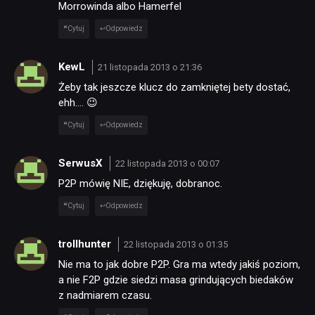
Morrowinda albo Hamerfel
Cytuj
Odpowiedz
KewL
21 listopada 2013 o 21:36
Żeby tak jeszcze klucz do zamkniętej bety dostać,
ehh…. 😉
Cytuj
Odpowiedz
SerwusX
22 listopada 2013 o 00:07
P2P mówię NIE, dziękuję, dobranoc.
Cytuj
Odpowiedz
trollhunter
22 listopada 2013 o 01:35
Nie ma to jak dobre P2P. Gra ma wtedy jakiś poziom,
a nie F2P gdzie siedzi masa grindujących biedaków
z nadmiarem czasu.