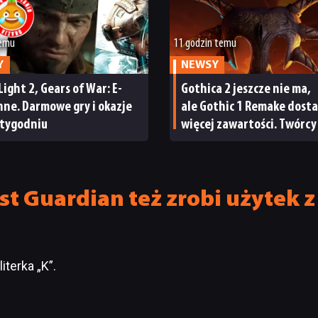
temu
11 godzin temu
Y
NEWSY
Light 2, Gears of War: E-
Gothica 2 jeszcze nie ma,
inne. Darmowe gry i okazje
ale Gothic 1 Remake dost
 tygodniu
więcej zawartości. Twórcy
zapowiadają nadchodząc
zmiany
st Guardian też zrobi użytek z
iterka „K”.