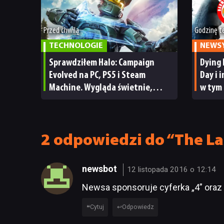
Przed chwilą
Godzinę 
TECHNOLOGIE
NEWS
Sprawdziłem Halo: Campaign
Dying 
Evolved na PC, PS5 i Steam
Day i 
Machine. Wygląda świetnie,
w tym
ale ma parę problemów [RECENZJA
TECHNICZNA]
2 odpowiedzi do “The La
newsbot
12 listopada 2016 o 12:14
Newsa sponsoruje cyferka „4” oraz l
Cytuj
Odpowiedz