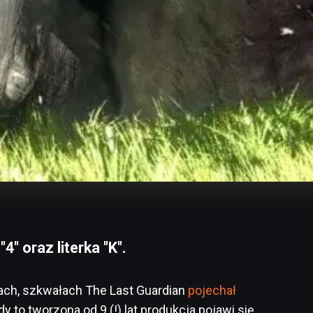
" oraz literka "K".
ach, szkwałach The Last Guardian
pojechał
dy to tworzona od 9 (!) lat produkcja pojawi się