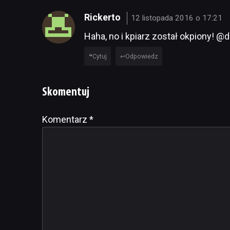
Rickerto
12 listopada 2016 o 17:21
Haha, no i kpiarz został okpiony! @
Cytuj
Odpowiedz
Skomentuj
Komentarz
Alternative:
*