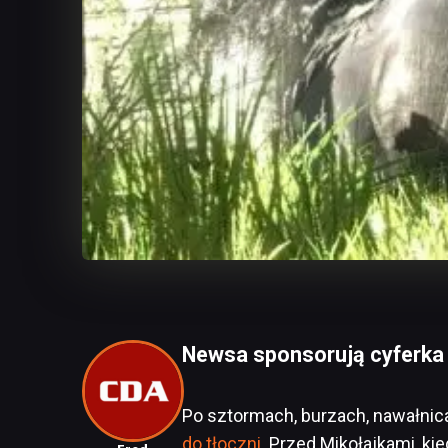
Newsa sponsorują cyferka "4
Po sztormach, burzach, nawałnic
do tłoczni
. Przed Mikołajkami, kie