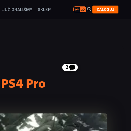

ZALOGUJ
JUŻ GRALIŚMY
SKLEP

2
 PS4 Pro