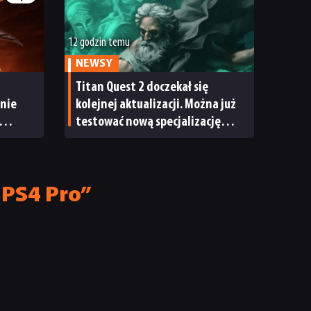
12 godzin temu
NEWSY
Titan Quest 2 doczekał się
anie
kolejnej aktualizacji. Można już
testować nową specjalizację
e
oraz system craftingu
 PS4 Pro”