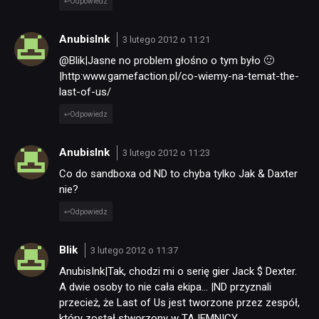
Odpowiedz
AnubisInk
3 lutego 2012 o 11:21
@Blik|Jasne no problem głośno o tym było 🙂
|http:www.gamefaction.pl/co-wiemy-na-temat-the-
last-of-us/
Odpowiedz
AnubisInk
3 lutego 2012 o 11:23
Co do sandboxa od ND to chyba tylko Jak & Daxter
nie?
Odpowiedz
Blik
3 lutego 2012 o 11:37
AnubisInk|Tak, chodzi mi o serię gier Jack $ Dexter.
A dwie osoby to nie cała ekipa… |ND przyznali
przecież, że Last of Us jest tworzone przez zespół,
który został stworzony w TAJEMNICY.