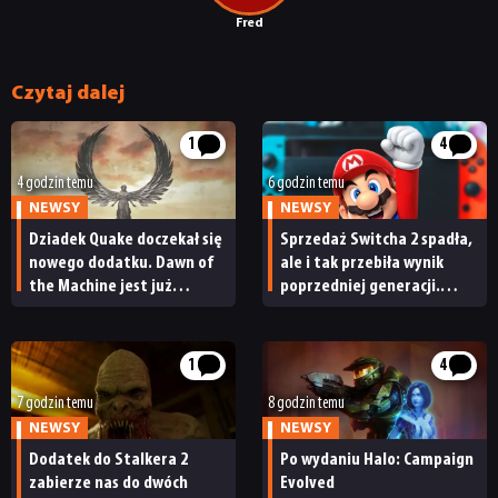
Fred
Czytaj dalej
1
4
4 godzin temu
6 godzin temu
NEWSY
NEWSY
Dziadek Quake doczekał się
Sprzedaż Switcha 2 spadła,
nowego dodatku. Dawn of
ale i tak przebiła wynik
the Machine jest już
poprzedniej generacji.
dostępny
Nintendo ma powody
do radości
1
4
7 godzin temu
8 godzin temu
NEWSY
NEWSY
Dodatek do Stalkera 2
Po wydaniu Halo: Campaign
zabierze nas do dwóch
Evolved