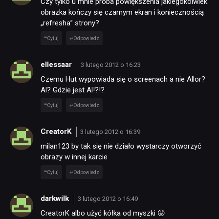
Czy tylko u mnie próba powiększenia jakiegokolwiek
obrazka kończy się czarnym ekran i koniecznością
„refresha” strony?
Cytuj
Odpowiedz
ellessaar
3 lutego 2012 o 16:23
Czemu Hut wypowiada się o screenach a nie Allor?
Al? Gdzie jest Al!?!?
Cytuj
Odpowiedz
CreatorK
3 lutego 2012 o 16:39
milan123 by tak się nie działo wystarczy otworzyć
obrazy w innej karcie
Cytuj
Odpowiedz
darkwilk
3 lutego 2012 o 16:49
CreatorK albo użyć kółka od myszki 😛