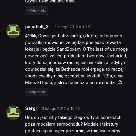
Crysis takie właśnie maił…
Odpowiedz
paintball_X
3 lutego 2012 o 10:53
@Blik, Crysis jest strzelanką, o której od samego
początku mówiono, że będzie posiadać otwarte
lokacje i będzie SandBoxem. O The last of us mogę
powiedzieć, że jest produktem twórców Uncharted,
który do sandboxów raczej się nie zalicza. Gdybym
dowiedział się, że Bethesda robi erpega, to raczej
spodziewałbym się czegoś na kształt TESa, a nie
Mass Effecta, jeśli rozumiesz o co mi chodzi. 😉
Odpowiedz
Sergi
3 lutego 2012 o 10:55
Um, co jest niby takiego złego w tych screenach
poza modelem samochodu? Modele i tekstury
postaci są na super poziomie, w mieście mamy