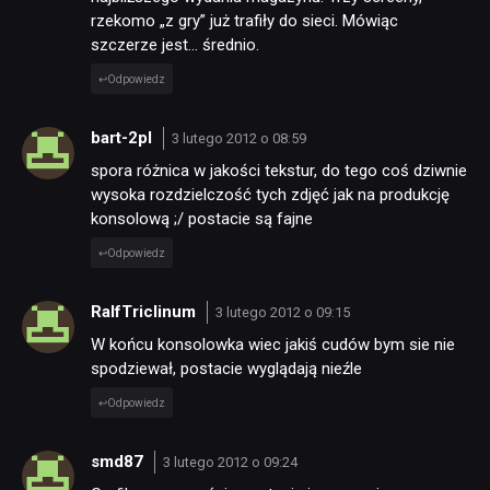
rzekomo „z gry” już trafiły do sieci. Mówiąc
szczerze jest… średnio.
Odpowiedz
bart-2pl
3 lutego 2012 o 08:59
spora różnica w jakości tekstur, do tego coś dziwnie
wysoka rozdzielczość tych zdjęć jak na produkcję
konsolową ;/ postacie są fajne
Odpowiedz
RalfTriclinum
3 lutego 2012 o 09:15
W końcu konsolowka wiec jakiś cudów bym sie nie
spodziewał, postacie wyglądają nieźle
Odpowiedz
smd87
3 lutego 2012 o 09:24