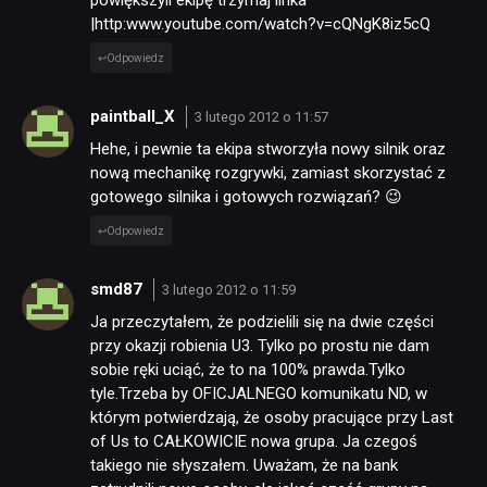
|http:www.youtube.com/watch?v=cQNgK8iz5cQ
Odpowiedz
paintball_X
3 lutego 2012 o 11:57
Hehe, i pewnie ta ekipa stworzyła nowy silnik oraz
nową mechanikę rozgrywki, zamiast skorzystać z
gotowego silnika i gotowych rozwiązań? 😉
Odpowiedz
smd87
3 lutego 2012 o 11:59
Ja przeczytałem, że podzielili się na dwie części
przy okazji robienia U3. Tylko po prostu nie dam
sobie ręki uciąć, że to na 100% prawda.Tylko
tyle.Trzeba by OFICJALNEGO komunikatu ND, w
którym potwierdzają, że osoby pracujące przy Last
of Us to CAŁKOWICIE nowa grupa. Ja czegoś
takiego nie słyszałem. Uważam, że na bank