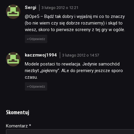
Sergi
3 lutego 2012 o 12:21
@Ope5 – Bądź tak dobry i wyjaśnij mi co to znaczy
(bo nie wiem czy się dobrze rozumiemy) i skąd to
wiesz, skoro to pierwsze screeny z tej gry w ogóle.
Odpowiedz
kaczmwoj1994
3 lutego 2012 o 14:57
Modele postaci to rewelacja. Jedynie samochód
niezbyt „pięknmy”. ALe do premiery jeszcze sporo
czasu.
Odpowiedz
Skomentuj
Komentarz
Alternative:
*