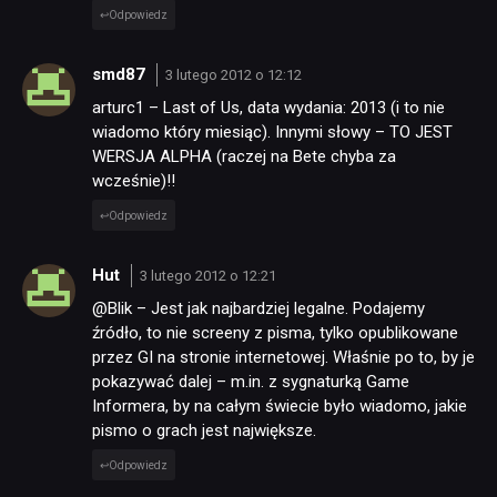
Odpowiedz
smd87
3 lutego 2012 o 12:12
arturc1 – Last of Us, data wydania: 2013 (i to nie
wiadomo który miesiąc). Innymi słowy – TO JEST
WERSJA ALPHA (raczej na Bete chyba za
wcześnie)!!
Odpowiedz
Hut
3 lutego 2012 o 12:21
@Blik – Jest jak najbardziej legalne. Podajemy
źródło, to nie screeny z pisma, tylko opublikowane
przez GI na stronie internetowej. Właśnie po to, by je
pokazywać dalej – m.in. z sygnaturką Game
Informera, by na całym świecie było wiadomo, jakie
pismo o grach jest największe.
Odpowiedz