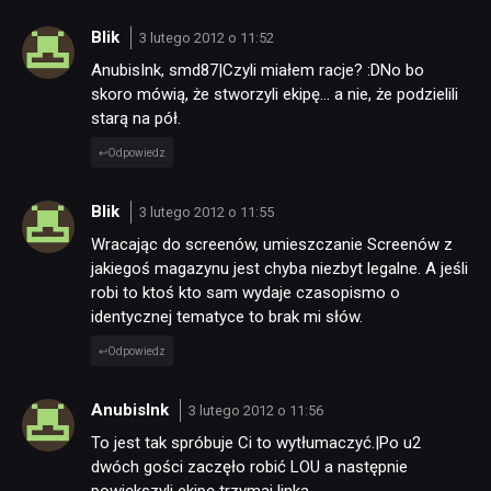
Blik
3 lutego 2012 o 11:52
AnubisInk, smd87|Czyli miałem racje? :DNo bo
skoro mówią, że stworzyli ekipę… a nie, że podzielili
starą na pół.
Odpowiedz
Blik
3 lutego 2012 o 11:55
Wracając do screenów, umieszczanie Screenów z
jakiegoś magazynu jest chyba niezbyt legalne. A jeśli
robi to ktoś kto sam wydaje czasopismo o
identycznej tematyce to brak mi słów.
Odpowiedz
AnubisInk
3 lutego 2012 o 11:56
To jest tak spróbuje Ci to wytłumaczyć.|Po u2
dwóch gości zaczęło robić LOU a następnie
powiększyli ekipę trzymaj linka