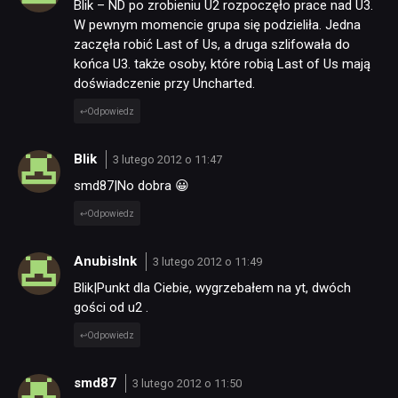
Blik – ND po zrobieniu U2 rozpoczęło prace nad U3.
W pewnym momencie grupa się podzieliła. Jedna
zaczęła robić Last of Us, a druga szlifowała do
końca U3. także osoby, które robią Last of Us mają
doświadczenie przy Uncharted.
Odpowiedz
Blik
3 lutego 2012 o 11:47
smd87|No dobra 😀
Odpowiedz
AnubisInk
3 lutego 2012 o 11:49
Blik|Punkt dla Ciebie, wygrzebałem na yt, dwóch
gości od u2 .
Odpowiedz
smd87
3 lutego 2012 o 11:50