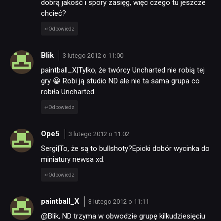
dobrą jakość i spory zasięg, więc czego tu jeszcze
chcieć?
Odpowiedz
Blik
3 lutego 2012 o 11:00
paintball_X|Tylko, że twórcy Uncharted nie robią tej
gry 😀 Robi ją studio ND ale nie ta sama grupa co
robiła Uncharted.
Odpowiedz
Ope5
3 lutego 2012 o 11:02
Sergi|To, że są to bullshoty?Epicki dobór wycinka do
miniatury newsa xd.
Odpowiedz
paintball_X
3 lutego 2012 o 11:11
@Blik, ND trzyma w obwodzie grupę kilkudziesięciu