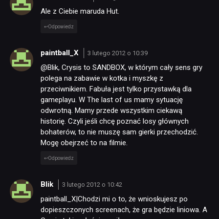
Ale z Ciebie maruda Hut.
Odpowiedz
paintball_X
3 lutego 2012 o 10:39
@Blik, Crysis to SANDBOX, w którym cały sens gry
polega na zabawie w kotka i myszkę z
przeciwnikiem. Fabuła jest tylko przystawką dla
gameplayu. W The last of us mamy sytuację
odwrotną. Mamy przede wszystkim ciekawą
historię. Czyli jeśli chcę poznać losy głównych
bohaterów, to nie muszę sam gierki przechodzić.
Mogę obejrzeć to na filmie.
Odpowiedz
Blik
3 lutego 2012 o 10:42
paintball_X|Chodzi mi o to, że wnioskujesz po
dopieszczonych screenach, że gra będzie liniowa. A