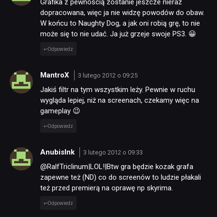
Grafika z pewnością zostanie jeszcze nieraz
dopracowana, więc ja nie widzę powodów do obaw.
W końcu to Naughty Dog, a jak oni robią grę, to nie
może się to nie udać. Ja już grzeje swoje PS3. 😀
Odpowiedz
MantroX
3 lutego 2012 o 09:25
Jakiś filtr na tym wszystkim leży. Pewnie w ruchu
wygląda lepiej, niż na screenach, czekamy więc na
gameplay 😉
Odpowiedz
AnubisInk
3 lutego 2012 o 09:33
@RalfTriclinum|LOL!|Btw gra będzie kozak grafa
zapewne też (ND) co do screenów to ludzie płakali
też przed premierą na oprawę np skyrima.
Odpowiedz