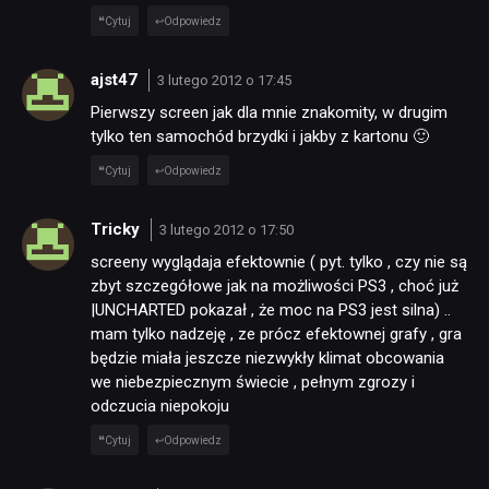
Cytuj
Odpowiedz
ajst47
3 lutego 2012 o 17:45
Pierwszy screen jak dla mnie znakomity, w drugim
tylko ten samochód brzydki i jakby z kartonu 🙂
Cytuj
Odpowiedz
Tricky
3 lutego 2012 o 17:50
screeny wyglądaja efektownie ( pyt. tylko , czy nie są
zbyt szczegółowe jak na możliwości PS3 , choć już
|UNCHARTED pokazał , że moc na PS3 jest silna) ..
mam tylko nadzeję , ze prócz efektownej grafy , gra
będzie miała jeszcze niezwykły klimat obcowania
we niebezpiecznym świecie , pełnym zgrozy i
odczucia niepokoju
Cytuj
Odpowiedz