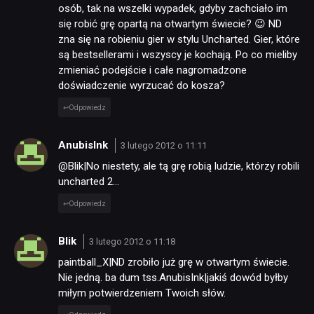
osób, tak na wszelki wypadek, gdyby zachciało im
się robić grę opartą na otwartym świecie? 😉 ND
zna się na robieniu gier w stylu Uncharted. Gier, które
są bestsellerami i wszyscy je kochają. Po co mieliby
zmieniać podejście i całe nagromadzone
doświadczenie wyrzucać do kosza?
Odpowiedz
AnubisInk
3 lutego 2012 o 11:11
@Blik|No niestety, ale tą grę robią ludzie, którzy robili
uncharted 2…
Odpowiedz
Blik
3 lutego 2012 o 11:18
paintball_X|ND zrobiło już grę w otwartym świecie.
Nie jedną. ba dum tss.AnubisInk|jakiś dowód byłby
miłym potwierdzeniem Twoich słów.