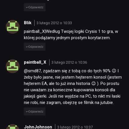
Odpowiedz
TECHNOLOGIE
Blik
3 lutego 2012 o 10:33
paintball_X|Według Twojej logiki Crysis 1 to gra, w
DYSKUSJE
której podążamy jednym prostym korytarzem.
Odpowiedz
JUŻ GRALIŚMY
paintball_X
3 lutego 2012 o 10:36
@smd87, zgadzam się z tobą co do tych 90% 😉 I
SKLEP
żeby było jasne, nie jestem hejterem konsol (jestem
hejterem EA, ale to już inna historia 😉 ). Po prostu
nie uważam za konieczne kupowania konsoli dla
jakiejś gierki. Jeśli nie wyjdzie na PC, to nikt mi łaski
nie robi, nie zagram, obejrzę se filmik na jutubie.
Odpowiedz
JohnJohnson
3 lutego 2012 o 10:37