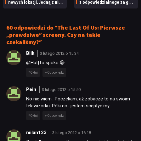
nowych lokacji. Jedną z nich
z odpowiedzialnego za grę
seria obiecywała
studia zwolniono
od samego początku
pracowników
60 odpowiedzi do “The Last Of Us: Pierwsze
„prawdziwe” screeny. Czy na takie
czekaliśmy?”
Blik
3 lutego 2012 o 15:34
@Hut|To spoko 😀
Cytuj
Odpowiedz
Pein
3 lutego 2012 o 15:50
No nie wiem.. Poczekam, aż zobaczę to na swoim
telewizorku. Póki co- jestem sceptyczny.
Cytuj
Odpowiedz
milan123
3 lutego 2012 o 16:18