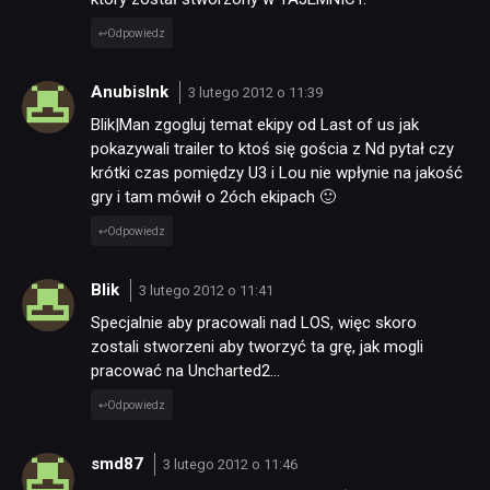
Odpowiedz
AnubisInk
3 lutego 2012 o 11:39
Blik|Man zgogluj temat ekipy od Last of us jak
pokazywali trailer to ktoś się gościa z Nd pytał czy
krótki czas pomiędzy U3 i Lou nie wpłynie na jakość
gry i tam mówił o 2óch ekipach 🙂
Odpowiedz
Blik
3 lutego 2012 o 11:41
Specjalnie aby pracowali nad LOS, więc skoro
zostali stworzeni aby tworzyć ta grę, jak mogli
pracować na Uncharted2…
Odpowiedz
smd87
3 lutego 2012 o 11:46