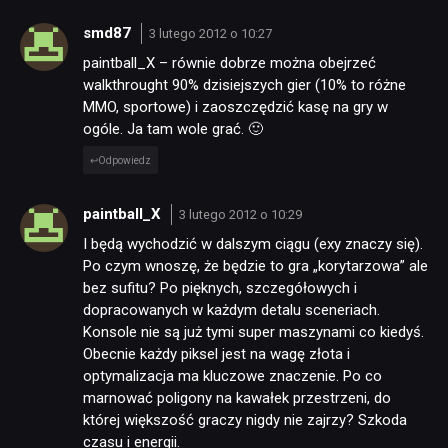
smd87
3 lutego 2012 o 10:27
paintball_X – równie dobrze można obejrzeć
walkthrought 90% dzisiejszych gier (10% to różne
MMO, sportowe) i zaoszczędzić kasę na gry w
ogóle. Ja tam wole grać. 🙂
Odpowiedz
NEWSY
paintball_X
3 lutego 2012 o 10:29
I będą wychodzić w dalszym ciągu (exy znaczy się).
RECENZJE
Po czym wnoszę, że będzie to gra „korytarzowa” ale
bez sufitu? Po pięknych, szczegółowych i
dopracowanych w każdym detalu sceneriach.
PUBLICYSTYKA
Konsole nie są już tymi super maszynami co kiedyś.
Obecnie każdy piksel jest na wagę złota i
optymalizacja ma kluczowe znaczenie. Po co
KULTURA
marnować poligony na kawałek przestrzeni, do
której większość graczy nigdy nie zajrzy? Szkoda
czasu i energii.
RETRO