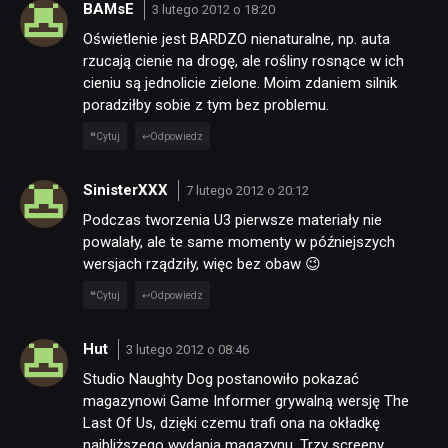
BAMsE
3 lutego 2012 o 18:20
Oświetlenie jest BARDZO nienaturalne, np. auta
rzucają cienie na drogę, ale rośliny rosnące w ich
cieniu są jednolicie zielone. Moim zdaniem silnik
poradziłby sobie z tym bez problemu.
Cytuj
Odpowiedz
SinisterXXX
7 lutego 2012 o 20:12
Podczas tworzenia U3 pierwsze materiały nie
powalały, ale te same momenty w późniejszych
wersjach rządziły, więc bez obaw 😉
Cytuj
Odpowiedz
Hut
3 lutego 2012 o 08:46
Studio Naughty Dog postanowiło pokazać
magazynowi Game Informer grywalną wersję The
Last Of Us, dzięki czemu trafi ona na okładkę
najbliższego wydania magazynu. Trzy screeny,