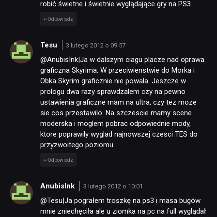
robić świetne i świetnie wyglądające gry na PS3.
Odpowiedz
Tesu
3 lutego 2012 o 09:57
@AnubisInk|Ja w dalszym ciagu placze nad oprawa
graficzna Skyrima. W przeciwienstwie do Morka i
Obka Skyrim graficznie nie powala. Jeszcze w
prologu dwa razy sprawdzalem czy na pewno
ustawienia graficzne mam na ultra, czy tez moze
sie cos przestawilo. Na szczescie mamy scene
moderska i moglem pobrac odpowiednie mody,
ktore poprawily wyglad najnowszej czesci TES do
przyzwoitego poziomu.
Odpowiedz
AnubisInk
3 lutego 2012 o 10:01
@Tesu|Ja pograłem troszkę na ps3 i masa bugów
mnie zniechęciła ale u ziomka na pc na full wyglądał