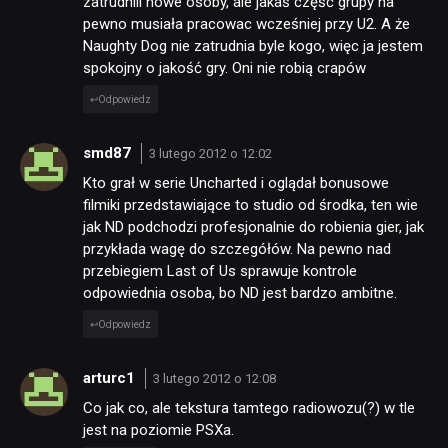
zatrudnili nowe osoby, ale jakaś część grupy na
pewno musiała pracowac wcześniej przy U2. A że
Naughty Dog nie zatrudnia byle kogo, więc ja jestem
spokojny o jakość gry. Oni nie robią crapów
Odpowiedz
smd87
3 lutego 2012 o 12:02
Kto grał w serie Uncharted i oglądał bonusowe
filmiki przedstawiające to studio od środka, ten wie
jak ND podchodzi profesjonalnie do robienia gier, jak
przykłada wagę do szczegółów. Na pewno nad
przebiegiem Last of Us sprawuje kontrole
odpowiednia osoba, bo ND jest bardzo ambitne.
Odpowiedz
arturc1
3 lutego 2012 o 12:08
Co jak co, ale tekstura tamtego radiowozu(?) w tle
jest na poziomie PSXa.