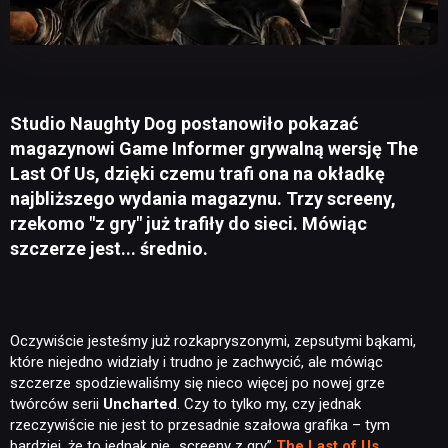
Studio Naughty Dog postanowiło pokazać
magazynowi Game Informer grywalną wersję The
Last Of Us, dzięki czemu trafi ona na okładkę
najbliższego wydania magazynu. Trzy screeny,
rzekomo "z gry" już trafiły do sieci. Mówiąc
szczerze jest... średnio.
Oczywiście jesteśmy już rozkapryszonymi, zepsutymi bąkami,
które niejedno widziały i trudno je zachwycić, ale mówiąc
szczerze spodziewaliśmy się nieco więcej po nowej grze
twórców serii
Uncharted
. Czy to tylko my, czy jednak
rzeczywiście nie jest to przesadnie szałowa grafika – tym
bardziej, że to jednak nie „screeny z gry”
The Last of Us