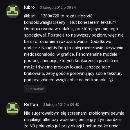
lubro
3 lutego 2012 o 09:34
@bart – 1280×720 to rozdzielczość
konsolowa|@screeny – Hut koneserem tekstur?
Ostatnia osoba w redakcji, po której bym się tego
spodziewał. Postacie to najwyższy poziom, więc nie
bardzo rozumiem rozczarowania. Dodatkowo
goście z Naughty Dog to dalej mistrzowie ukrywania
niedoskonałości w grafice. Fenomenalne modele
postaci, animacje, których konkurencja przebić nie
może i świetne projekty lokacji. Jeszcze tego
brakowało, żeby goście porównujący sobie tekstury
pod prysznicem wzięli sobie na cel konsole. 🙂
Odpowiedz
Reffan
3 lutego 2012 o 09:40
Nie sugerowałbym się screenami zrobionymi pewnie
na jakiejś alfie czy wczesnej becie gry. Tym bardziej
że ND pokazało już przy okazji Uncharted że umie