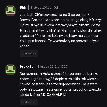
Blik
3 lutego 2012 o 10:24
paintball_X|Wnioskujesz to po 3 screenach?
Brawo.|Gra jest tworzona przez drugą ekipę ND, czyli
nie musi być liniowym interaktywnym filmem. Po za
tym, „interaktywny film” jak dla mnie to plus dla takiej
produkcji ^.^I nie, nie kolejny ex, który ma zachęcić
do kupna konsoli. Te wychodziły na początku życia
konsol.
Odpowiedz
broxx10
3 lutego 2012 o 10:27
Nie rozumiem Huta przecież te screeny są bardzo
dobre, a gra ma wyjść dopiero za jakiś rok więc na
pewno zostanie jeszcze dopracowana. Ja jestem
optymistycznie nastawiony do tej produkcji, zresztą
jak do każdej ND. CZEKAM! 😉
Odpowiedz