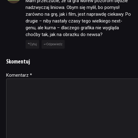
Mam przeczucie, że ta gra wbrew pozorom będzie
nadzwyczaj liniowa. Obym się mylił, bo pomysł
zarówno na grę, jak i film, jest naprawdę ciekawy. Po
drugie – niby nastały czasy tego wielkiego next-
genu, ale kurna – dlaczego grafika nie wygląda
choćby tak, jak na obrazku do newsa?
Cytuj
Odpowiedz
Skomentuj
Komentarz
Alternative:
*