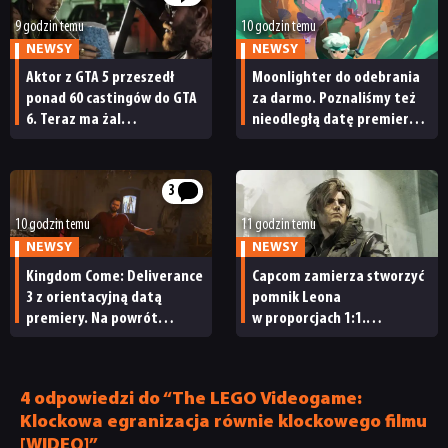
9 godzin temu
10 godzin temu
DYSKUSJE
NEWSY
NEWSY
Aktor z GTA 5 przeszedł
Moonlighter do odebrania
ponad 60 castingów do GTA
za darmo. Poznaliśmy też
JUŻ GRALIŚMY
6. Teraz ma żal
nieodległą datę premiery
do Rockstara
Moonlightera 2
SKLEP
3
10 godzin temu
11 godzin temu
NEWSY
NEWSY
Kingdom Come: Deliverance
Capcom zamierza stworzyć
3 z orientacyjną datą
pomnik Leona
premiery. Na powrót
w proporcjach 1:1.
do średniowiecznych Czech
„Będziecie potrzebowali
nie będziemy czekać zbyt
wszystkich możliwych
długo
znaków »Nie dotykać!«”
4 odpowiedzi do “The LEGO Videogame:
Klockowa egranizacja równie klockowego filmu
[WIDEO]”