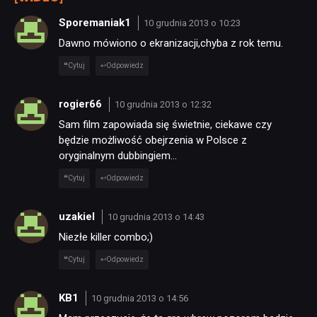
Sporemaniak1
10 grudnia 2013 o 10:23
Dawno mówiono o ekranizacji,chyba z rok temu.
Cytuj
Odpowiedz
rogier66
10 grudnia 2013 o 12:32
Sam film zapowiada się świetnie, ciekawe czy
będzie możliwość obejrzenia w Polsce z
oryginalnym dubbingiem…
Cytuj
Odpowiedz
uzakiel
10 grudnia 2013 o 14:43
Niezłe killer combo;)
Cytuj
Odpowiedz
KB1
10 grudnia 2013 o 14:56