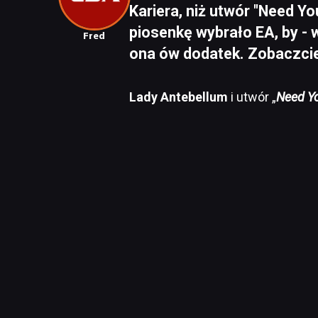
Kariera, niż utwór "Need Y
piosenkę wybrało EA, by - 
Fred
ona ów dodatek. Zobaczcie
Lady Antebellum
i utwór „
Need Y