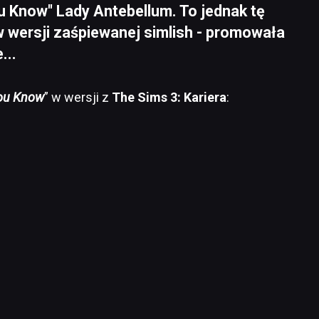
ou Know" Lady Antebellum. To jednak tę
w wersji zaśpiewanej simlish - promowała
...
ou Know
” w wersji z
The Sims 3: Kariera
: