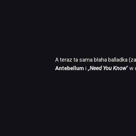
A teraz ta sama błaha balladka (z
Antebellum
i „
Need You Know
” w 