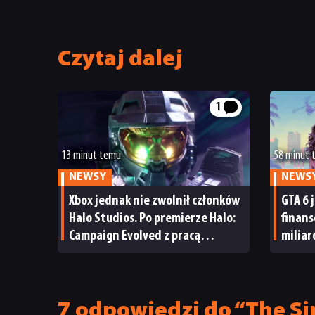
Czytaj dalej
1
13 minut temu
58 minut
NEWSY
NEWS
Xbox jednak nie zwolnił członków
GTA 6 
Halo Studios. Po premierze Halo:
finan
Campaign Evolved z pracą
milia
pożegnały się inne osoby
i reak
7 odpowiedzi do “The Si