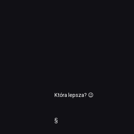
Która lepsza? 😉
§