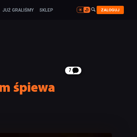

ZALOGUJ
JUŻ GRALIŚMY
SKLEP

7
um śpiewa