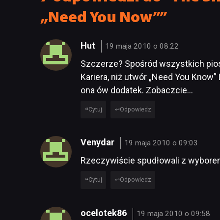
„Need You Now””
Hut
19 maja 2010 o 08:22
Szczerze? Spośród wszystkich piose
Kariera, niż utwór „Need You Know”
ona ów dodatek. Zobaczcie…
Cytuj
Odpowiedz
Venydar
19 maja 2010 o 09:03
Rzeczywiście spudłowali z wyborem
Cytuj
Odpowiedz
ocelotek86
19 maja 2010 o 09:58