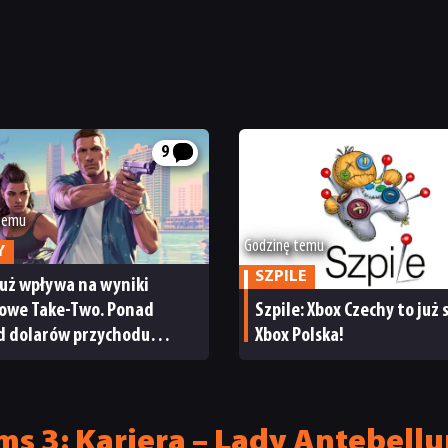
9
 temu
Godzinę temu
Y
SZPILE
już wpływa na wyniki
sowe Take-Two. Ponad
Szpile: Xbox Czechy to już
rd dolarów przychodu
Xbox Polska!
cja giełdy
ms 3: Kariera – Lady Antebell