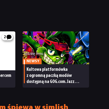
2
Godzinę temu
NEWSY
Kultowa platformówka
 sercem
z ogromną paczką modów
dostępną na GOG.com. Jazz
Jackrabbit 2 Plus pobierzecie
jednym kliknięciem
um śpiewa w simlish