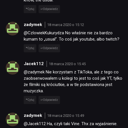
know, the usual.
Cytuj
Odpowiedz
zadymek
18 marca 2020 o 15:12
@CzlowiekKukurydza No właśnie nie za bardzo
kumam to „usual”. To coś jak youtube, albo twitch?
Cytuj
Odpowiedz
Jacek112
18 marca 2020 o 15:45
@zadymek Nie korzystam z TikToka, ale z tego co
zaobserwowałem u kolegi to jest to coś jak YT, tylko
że filmiki są króciutkie, a w tle podstawiona jest
muzyczka.
Cytuj
Odpowiedz
zadymek
18 marca 2020 o 15:49
@Jacek112 Ha, czyli taki Vine. Thx za wyjaśnienie.