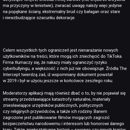
ma przyczyny w lenistwie); zwracać uwagę należy więc jedynie
na popękane ściany, ekstremalny brud czy bałagan oraz stare
i niewzbudzające szacunku dekoracje.
Celem wszystkich tych ograniczeń jest nienarażanie nowych
użytkowników na treści, które mogą ich zniechęcić do TikToka.
Firma tłumaczy się, że nakazy miały ograniczyć ryzyko
cyberbullyingu, a większość z nich już nie obowiązuje. Źródła The
Intercept twierdzą zaś, iż wspomniany dokument powstał
w 2019 i był w użyciu jeszcze w końcówce zeszłego roku.
Moderatorzy aplikacji mają również dbać o to, by nie pojawiał się
streamy przedstawiające katastrofy naturalne, materiały
zniesławiające urzędników publicznych, politycznych
czy religijnych przywódców, a także ich rodziny. Banem
zagrożone jest publikowanie filmów mogących zagrozić
bezpieczeństwu narodowemu i interesom lub honorowi danego
kraju. Także zniekształcanie historii – swojego czy innych krajów