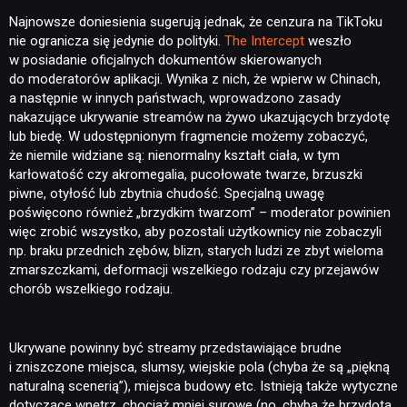
Najnowsze doniesienia sugerują jednak, że cenzura na TikToku
nie ogranicza się jedynie do polityki.
The Intercept
weszło
w posiadanie oficjalnych dokumentów skierowanych
do moderatorów aplikacji. Wynika z nich, że wpierw w Chinach,
a następnie w innych państwach, wprowadzono zasady
nakazujące ukrywanie streamów na żywo ukazujących brzydotę
lub biedę. W udostępnionym fragmencie możemy zobaczyć,
że niemile widziane są: nienormalny kształt ciała, w tym
karłowatość czy akromegalia, pucołowate twarze, brzuszki
piwne, otyłość lub zbytnia chudość. Specjalną uwagę
poświęcono również „brzydkim twarzom” – moderator powinien
więc zrobić wszystko, aby pozostali użytkownicy nie zobaczyli
np. braku przednich zębów, blizn, starych ludzi ze zbyt wieloma
zmarszczkami, deformacji wszelkiego rodzaju czy przejawów
chorób wszelkiego rodzaju.
Ukrywane powinny być streamy przedstawiające brudne
i zniszczone miejsca, slumsy, wiejskie pola (chyba że są „piękną
naturalną scenerią”), miejsca budowy etc. Istnieją także wytyczne
dotyczące wnętrz, chociaż mniej surowe (no, chyba że brzydota