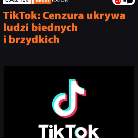
CD-ACTION
NEWSY
18.03.2020
16
TikTok: Cenzura ukrywa
ludzi biednych
i brzydkich