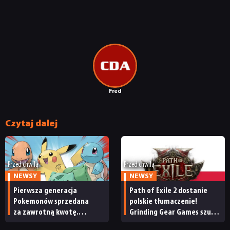
Fred
Czytaj dalej
Przed chwilą
Przed chwilą
NEWSY
NEWSY
Pierwsza generacja
Path of Exile 2 dostanie
Pokemonów sprzedana
polskie tłumaczenie!
za zawrotną kwotę.
Grinding Gear Games szuka
Kolejna historyczna
osoby do zrealizowania