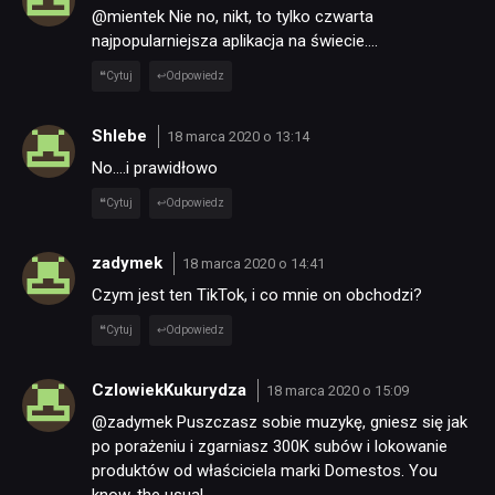
@mientek Nie no, nikt, to tylko czwarta
najpopularniejsza aplikacja na świecie….
Cytuj
Odpowiedz
Shlebe
18 marca 2020 o 13:14
No….i prawidłowo
Cytuj
Odpowiedz
zadymek
18 marca 2020 o 14:41
Czym jest ten TikTok, i co mnie on obchodzi?
Cytuj
Odpowiedz
CzlowiekKukurydza
18 marca 2020 o 15:09
@zadymek Puszczasz sobie muzykę, gniesz się jak
po porażeniu i zgarniasz 300K subów i lokowanie
produktów od właściciela marki Domestos. You