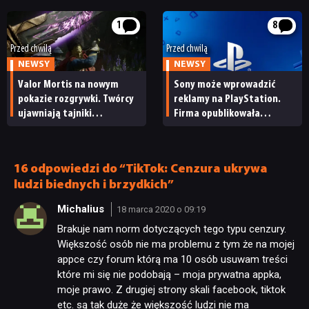
transakcja na rynku
lokalizacji
kolekcjonerskim
NEWSY
1
8
Przed chwilą
Przed chwilą
NEWSY
NEWSY
RECENZJE
Valor Mortis na nowym
Sony może wprowadzić
pokazie rozgrywki. Twórcy
reklamy na PlayStation.
ujawniają tajniki
Firma opublikowała
PUBLICYSTYKA
efektownego systemu
niepokojące oferty pracy
walki
KULTURA
16 odpowiedzi do “TikTok: Cenzura ukrywa
ludzi biednych i brzydkich”
RETRO
Michalius
18 marca 2020 o 09:19
Brakuje nam norm dotyczących tego typu cenzury.
Większość osób nie ma problemu z tym że na mojej
TECHNOLOGIE
appce czy forum którą ma 10 osób usuwam treści
które mi się nie podobają – moja prywatna appka,
moje prawo. Z drugiej strony skali facebook, tiktok
DYSKUSJE
etc. są tak duże że większość ludzi nie ma