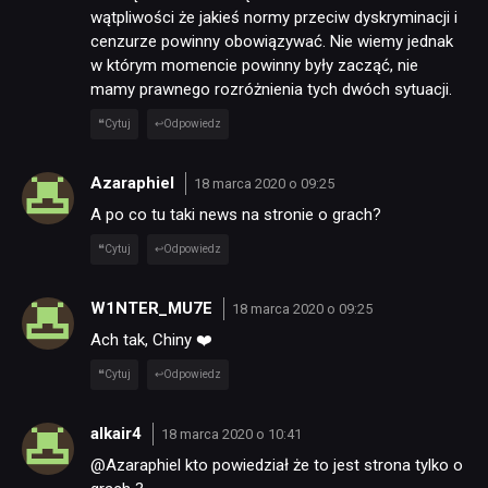
wątpliwości że jakieś normy przeciw dyskryminacji i
cenzurze powinny obowiązywać. Nie wiemy jednak
JUŻ GRALIŚMY
w którym momencie powinny były zacząć, nie
mamy prawnego rozróżnienia tych dwóch sytuacji.
SKLEP
Cytuj
Odpowiedz
Azaraphiel
18 marca 2020 o 09:25
A po co tu taki news na stronie o grach?
Cytuj
Odpowiedz
W1NTER_MU7E
18 marca 2020 o 09:25
Ach tak, Chiny ❤️
Cytuj
Odpowiedz
alkair4
18 marca 2020 o 10:41
@Azaraphiel kto powiedział że to jest strona tylko o