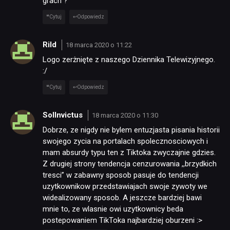
grach ?
Cytuj
Odpowiedz
Rild
18 marca 2020 o 11:22
Logo zerżnięte z naszego Dziennika Telewizyjnego.
:/
Cytuj
Odpowiedz
SolInvictus
18 marca 2020 o 11:30
Dobrze, ze nigdy nie bylem entuzjasta pisania historii
swojego zycia na portalach spolecznosciowych i
mam absurdy typu ten z Tiktoka zwyczajnie gdzies.
Z drugiej strony tendencja cenzurowania ,,brzydkich
tresci” w zabawny sposob pasuje do tendencji
uzytkownikow przedstawiajach swoje zywoty we
widealizowany sposob. A jeszcze bardziej bawi
mnie to, ze wlasnie owi uzytkownicy beda
postepowaniem TikToka najbardziej oburzeni :>