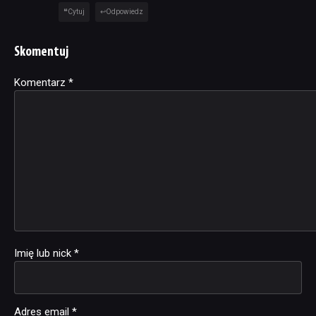
Cytuj
Odpowiedz
Skomentuj
Komentarz
Alternative:
*
Imię lub nick
*
Adres email
*