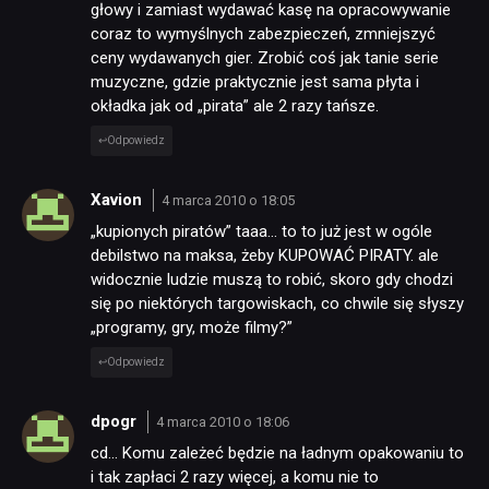
głowy i zamiast wydawać kasę na opracowywanie
coraz to wymyślnych zabezpieczeń, zmniejszyć
ceny wydawanych gier. Zrobić coś jak tanie serie
muzyczne, gdzie praktycznie jest sama płyta i
okładka jak od „pirata” ale 2 razy tańsze.
Odpowiedz
Xavion
4 marca 2010 o 18:05
„kupionych piratów” taaa… to to już jest w ogóle
debilstwo na maksa, żeby KUPOWAĆ PIRATY. ale
widocznie ludzie muszą to robić, skoro gdy chodzi
się po niektórych targowiskach, co chwile się słyszy
„programy, gry, może filmy?”
Odpowiedz
dpogr
4 marca 2010 o 18:06
cd… Komu zależeć będzie na ładnym opakowaniu to
i tak zapłaci 2 razy więcej, a komu nie to