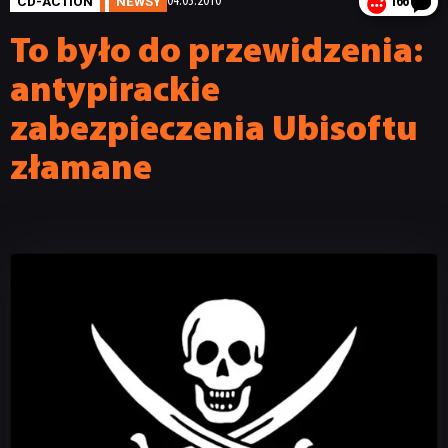
CD-ACTION
NEWSY
04.03.2010
166
To było do przewidzenia:
antypirackie
zabezpieczenia Ubisoftu
złamane