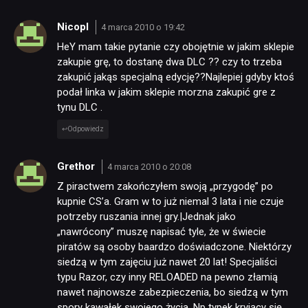
Nicopl
4 marca 2010 o 19:42
HeY mam takie pytanie czy obojętnie w jakim sklepie
zakupie grę, to dostanę dwa DLC ?? czy to trzeba
zakupić jakąs specjalną edycję??Najlepiej gdyby ktoś
podał linka w jakim sklepie morzna zakupić gre z
tynu DLC .
Odpowiedz
Grethor
4 marca 2010 o 20:08
Z piractwem zakończyłem swoją „przygodę” po
kupnie CS’a. Gram w to już niemal 3 lata i nie czuje
potrzeby ruszania innej gry.|Jednak jako
„nawrócony” muszę napisać tyle, że w świecie
piratów są osoby baardzo doświadczone. Niektórzy
siedzą w tym zajęciu już nawet 20 lat! Specjaliści
typu Razor, czy inny RELOADED na pewno złamią
nawet najnowsze zabezpieczenia, bo siedzą w tym
spory kawałek swojego życia. Np typek kryjący się