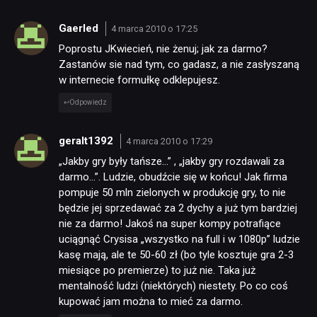
Gaerled
4 marca 2010 o 17:25
Poprostu JKwiecień, nie żenuj; jak za darmo?
Zastanów sie nad tym, co gadasz, a nie zasłyszaną
w internecie formułkę odklepujesz.
Odpowiedz
NEWSY
geralt1392
4 marca 2010 o 17:29
„Jakby gry były tańsze…” , „jakby gry rozdawali za
RECENZJE
darmo…”. Ludzie, obudźcie się w końcu! Jak firma
pompuje 50 mln zielonych w produkcję gry, to nie
będzie jej sprzedawać za 2 dychy a już tym bardziej
PUBLICYSTYKA
nie za darmo! Jakoś na super kompy potrafiące
uciągnąć Crysisa „wszystko na full i w 1080p” ludzie
kasę mają, ale te 50-60 zł (bo tyle kosztuje gra 2-3
KULTURA
miesiące po premierze) to już nie. Taka już
mentalność ludzi (niektórych) niestety. Po co coś
kupować jam można to mieć za darmo.
RETRO