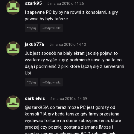
szark95
5 marca 2010 o 11:26
I zapewne PC byłby na rowni z konsolami, a gry
pewnie by były tańsze.
Cytuj
Odpowiedz
jakub77a
5 marca 2010 o 14:10
Już jest sposób na biały ekran: jak się pojawi to
wystarczy wyjść z gry, podmienić save-y na te co
dają i podmienić 2 pliki które łączą się z serwerami
Ubi
Cytuj
Odpowiedz
dark elvis
5 marca 2010 o 14:59
@szark95|A co teraz moze PC jest gorszy od
konsoli ?|A gry beda tansze gdy firmy przestana
wydawac fortune na durne zabezpieczenia, ktore
predzej czy pozniej zostana zlamane.|Moze i
miecha zajmie crackowanie AC 2 zeby nie bylo