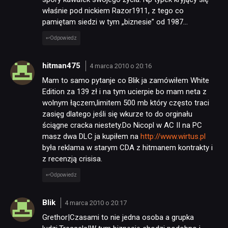
właśnie pod nickiem Razor1911, z tego co
pamiętam siedzi w tym „biznesie” od 1987…
Odpowiedz
hitman475
4 marca 2010 o 20:16
Mam to samo pytanje co Blik ja zamówiłem White
Edition za 139 zł i na tym ucierpie bo mam neta z
wolnym łączem,limitem 500 mb który często traci
zasięg dlatego jeśli się wkurze to do orginału
ściągne cracka niestety.Do Nicopl w AC II na PC
masz dwa DLC ja kupiłem na
http://www.wirtus.pl
była reklama w starym CDA z hitmanem kontrakty i
z recenzją crisisa.
Odpowiedz
Blik
4 marca 2010 o 20:17
Grethor|Czasami to nie jedna osoba a grupka