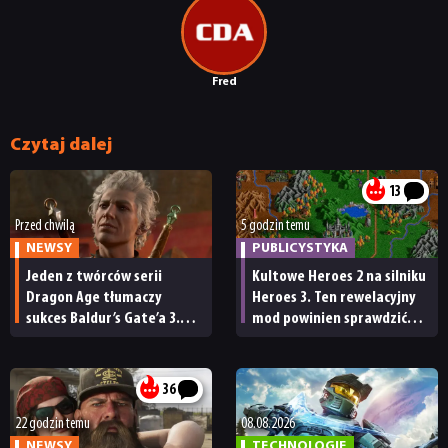
Fred
Czytaj dalej
13
Przed chwilą
5 godzin temu
NEWSY
PUBLICYSTYKA
Jeden z twórców serii
Kultowe Heroes 2 na silniku
Dragon Age tłumaczy
Heroes 3. Ten rewelacyjny
sukces Baldur’s Gate’a 3.
mod powinien sprawdzić
„Zrobili to, co należało
każdy fan
zrobić przy tak dużej
przerwie”
36
22 godzin temu
08.08.2026
NEWSY
TECHNOLOGIE