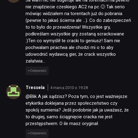
Ja wam nic nie sugeruje ale na torentach na pewno
nie znajdziecie czeskiego AC2 na pc 🙂 Tak serio
mówiąc widziałem na torentach już do pobrania
(pewnie to jakaś ściema ale …). Co do zabezpieczeń
to to było do przewidzenia! Wszystkie gry,
podkreślam wszystkie gry zostaną scrackowane
:)Ten co wymyślił te cracki to geniusz! Sam nie
pochwalam piractwa ale chodzi mi o to aby
udowodnić wydawcą gier, że crack wszystko
załatwia…
Odpowiedz
Tressela
4 marca 2010 o 19:28
@Blik A jak sądzisz? Poza tym, co jest ważniejsze:
etykietka doklejana przez społeczeństwo czy
spokój sumienia? Jeśli podobnie jak ja uważasz, że
to drugiej, samo ściągnięcie cracka nie jest
przestępstwem. O ile masz oryginał.
Odpowiedz