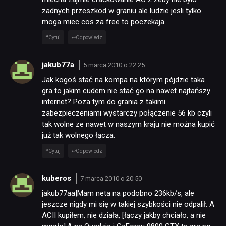
zadnych przeszkod w graniu ale ludzie jesli tylko
moga miec cos za free to poczekaja.
Cytuj
Odpowiedz
jakub77a
5 marca 2010 o 22:25
Jak kogoś stać na kompa na którym pójdzie taka
gra to jakim cudem nie stać go na nawet najtańszy
internet? Poza tym do grania z takimi
zabezpieczeniami wystarczy połączenie 56 kb czyli
tak wolne ze nawet w naszym kraju nie można kupić
już tak wolnego łącza.
Cytuj
Odpowiedz
kuberos
7 marca 2010 o 20:50
jakub77aa|Mam neta na podobno 236kb/s, ale
jeszcze nigdy mi się w takiej szybkości nie odpalił. A
ACII kupiłem, nie działa, [łączy jakby chciało, a nie