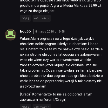
mogło].A na Quadzie i GeForcu 9800 GTX ta gra po
prostu musi pójść. A gra w Media Markt za 99.99 zł,
więc za droga nie jest.
Cytuj
Odpowiedz
bog65
8 marca 2010 o 19:58
Witam.Mam orginala i co z tego dzis jak zwykle
chcialem sobie pograc i kiedy uruchamiam i lacze
sie z netem to pisze mi ze nazwa czy haslo sa zle a
jak na stronie ubi.com z latwoscia sie zalogowalem
wiec nie wiem czy warto inwestowac w takie
zabezpieczenia jezeli kupuje sie orginala i ma sie
takie problemy . Cos mi sie wydaje ze firma bardziej
chce zarobic niz dac pograc i dac gre ktora bedzie o
wiele lepsza od poprzedniej wersji.A tak niestety nie
jest.Pozdrawiam
[Cragir] Komentarze to nie są od porad, z tym
zapraszam na forum[/Cragir]
Cytuj
Odpowiedz