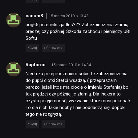
cacum3
15 marca 2010 o 13:42
bog65 przecinki zjadłeś??? Zabezpieczenia złamią
prędzej czy później. Szkoda zachodu i pieniędzy UBI
Softu
Cytuj
Odpowiedz
Raptoroo
15 marca 2010 o 14:34
Niech za przeproszeniem sobie te zabezpieczenia
do pupci ciotki Stefci wsadzą, ( przepraszam
bardzo, jeżeli ktoś ma ciocię o imieniu Stefania) bo i
tak prędzej czy później je złamią. Dla |hakera to
czysta przyjemność, wyzwanie które musi pokonać.
To dla nich takie hobby I nie poddadzą się, dopóki
tego nie rozgryzą.
Cytuj
Odpowiedz