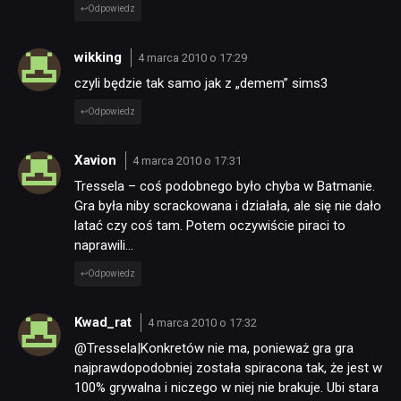
Odpowiedz
TECHNOLOGIE
wikking
4 marca 2010 o 17:29
czyli będzie tak samo jak z „demem” sims3
DYSKUSJE
Odpowiedz
Xavion
4 marca 2010 o 17:31
JUŻ GRALIŚMY
Tressela – coś podobnego było chyba w Batmanie.
Gra była niby scrackowana i działała, ale się nie dało
latać czy coś tam. Potem oczywiście piraci to
SKLEP
naprawili…
Odpowiedz
Kwad_rat
4 marca 2010 o 17:32
@Tressela|Konkretów nie ma, ponieważ gra gra
najprawdopodobniej została spiracona tak, że jest w
100% grywalna i niczego w niej nie brakuje. Ubi stara