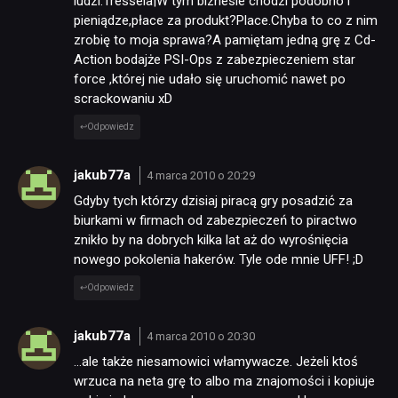
ludzi.Tressela|W tym biznesie chodzi podobno i
pieniądze,płace za produkt?Place.Chyba to co z nim
zrobię to moja sprawa?A pamiętam jedną grę z Cd-
Action bodajże PSI-Ops z zabezpieczeniem star
force ,której nie udało się uruchomić nawet po
scrackowaniu xD
Odpowiedz
jakub77a
4 marca 2010 o 20:29
Gdyby tych którzy dzisiaj piracą gry posadzić za
biurkami w firmach od zabezpieczeń to piractwo
znikło by na dobrych kilka lat aż do wyrośnięcia
nowego pokolenia hakerów. Tyle ode mnie UFF! ;D
Odpowiedz
jakub77a
4 marca 2010 o 20:30
…ale także niesamowici włamywacze. Jeżeli ktoś
wrzuca na neta grę to albo ma znajomości i kopiuje