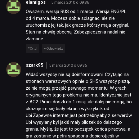
elamigos
5 marca 2010 o 09:36
Owszem, wersja RUS od 1 marca. Wersja ENG/PL
od 4 marca. Mozesz sobie sciagnac, ale nie
uruchomisz jej tak, jak gracze którzy maja oryginal.
Stan na chwilę obecną. Zabezpieczenia nadal nie
zlamane.
Cytuj
Odpowiedz
szark95
5 marca 2010 o 09:36
Widać wszyscy nie są doinformowani. Czytając na
stronach warezowych opinie o SH5 wszyscy piszą,
że nie mogą przejść pewnego momentu. W grach
oryginalnych tego problemu nie ma. Identycznie jest
z AC2. Piraci doszli do 1 misji, ale dalej nie mogą, bo
ukazuje im się biały ekran i wykrzyknik od
Ubi.Zapewne internet jest potrzebny,aby z serwerów
Ubi wysyłany był jakiś mały pliczek do dalszego
grania. Myślę, że jest to początek końca piractwa, a
gra zostanie w pełni spiracona dopiero(jeśli w