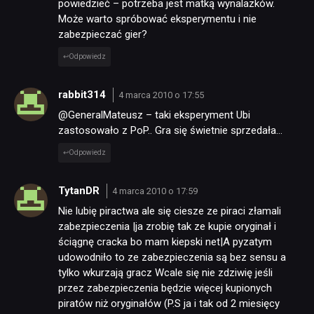
powiedzieć – potrzeba jest matką wynalazków.
Może warto spróbować eksperymentu i nie
zabezpieczać gier?
Odpowiedz
rabbit314
4 marca 2010 o 17:55
@GeneralMateusz – taki eksperyment Ubi
zastosowało z PoP.. Gra się świetnie sprzedała…
Odpowiedz
TytanDR
4 marca 2010 o 17:59
Nie lubię piractwa ale się ciesze ze piraci złamali
zabezpieczenia |ja zrobię tak ze kupie oryginał i
ściągnę cracka bo mam kiepski net|A pyzatym
udowodniło to ze zabezpieczenia są bez sensu a
tylko wkurzają gracz Wcale się nie zdziwię jeśli
przez zabezpieczenia będzie więcej kupionych
piratów niż oryginałów (P.S ja i tak od 2 miesięcy