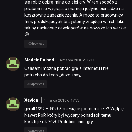
się robić dobrą minę do złej gry. W ten sposób z
piratami nie wygrają, a marnują jedynie pieniądze na
kosztowne zabezpieczenia. A może to pracownicy
firm, produkujących te systemy znajdują w nich luki,
tak by naciągnąć developerów na nowsze ich wersje
😛 .
Odpowiedz
MadeInPoland
4 marca 2010 o 17:33
Czasami można pobrać grę z internetu i nie
potrzeba do tego ,,dużo kasy„
Odpowiedz
Xavion
4 marca 2010 o 17:33
geralt1392 – 50zł 3 miesiące po premierze? Wątpię.
Nawet PoP, który był wydany ponad rok temu
kosztuje ok 70zł. Podobnie inne gry.
Odpowiedz