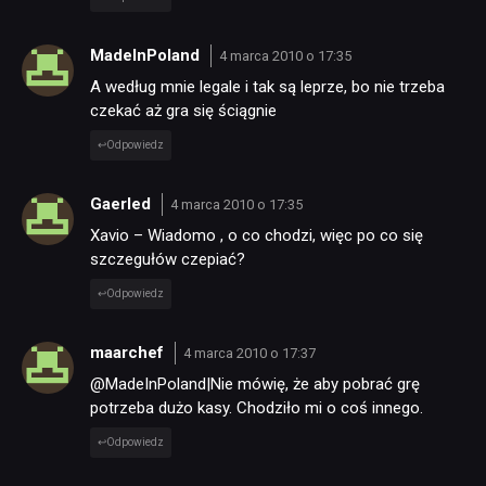
MadeInPoland
4 marca 2010 o 17:35
A według mnie legale i tak są leprze, bo nie trzeba
czekać aż gra się ściągnie
Odpowiedz
Gaerled
4 marca 2010 o 17:35
Xavio – Wiadomo , o co chodzi, więc po co się
szczegułów czepiać?
Odpowiedz
maarchef
4 marca 2010 o 17:37
@MadeInPoland|Nie mówię, że aby pobrać grę
potrzeba dużo kasy. Chodziło mi o coś innego.
Odpowiedz