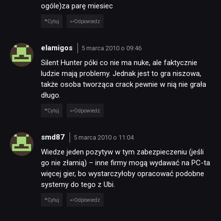
ogóle)za parę miesiec
Cytuj
Odpowiedz
elamigos
5 marca 2010 o 09:46
Silent Hunter póki co nie ma nuke, ale faktycznie
ludzie mają problemy. Jednak jest to gra niszowa,
także osoba tworząca crack pewnie w nią nie grała
długo.
Cytuj
Odpowiedz
smd87
5 marca 2010 o 11:04
Wiedze jeden pozytyw w tym zabezpieczeniu (jeśli
go nie złamią) – inne firmy mogą wydawać na PC-ta
więcej gier, bo wystarczyłoby opracować podobne
systemy do tego z Ubi.
Cytuj
Odpowiedz