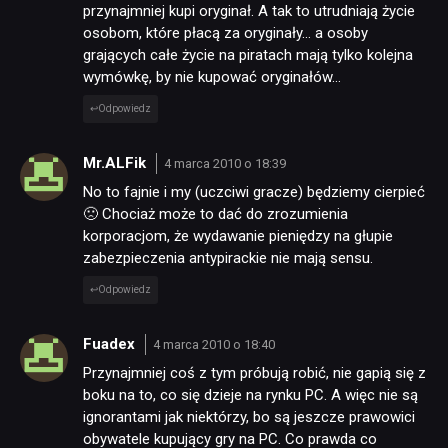
przynajmniej kupi oryginał. A tak to utrudniają życie
osobom, które płacą za oryginały… a osoby
grających całe życie na piratach mają tylko kolejna
wymówkę, by nie kupować oryginałów…
Odpowiedz
Mr.ALFik
4 marca 2010 o 18:39
No to fajnie i my (uczciwi gracze) będziemy cierpieć
🙁 Chociaż może to dać do zrozumienia
korporacjom, że wydawanie pieniędzy na głupie
zabezpieczenia antypirackie nie mają sensu.
Odpowiedz
Fuadex
4 marca 2010 o 18:40
Przynajmniej coś z tym próbują robić, nie gapią się z
boku na to, co się dzieje na rynku PC. A więc nie są
ignorantami jak niektórzy, bo są jeszcze prawowici
obywatele kupujący gry na PC. Co prawda co