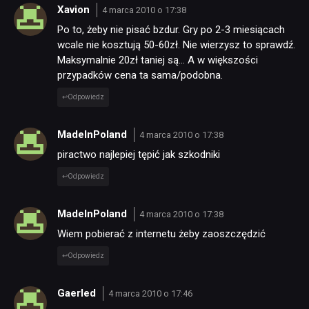
Xavion
4 marca 2010 o 17:38
Po to, żeby nie pisać bzdur. Gry po 2-3 miesiącach
wcale nie kosztują 50-60zł. Nie wierzysz to sprawdź.
Maksymalnie 20zł taniej są… A w większości
przypadków cena ta sama/podobna.
Odpowiedz
MadeInPoland
4 marca 2010 o 17:38
piractwo najlepiej tępić jak szkodniki
Odpowiedz
MadeInPoland
4 marca 2010 o 17:38
Wiem pobierać z internetu żeby zaoszczędzić
Odpowiedz
Gaerled
4 marca 2010 o 17:46