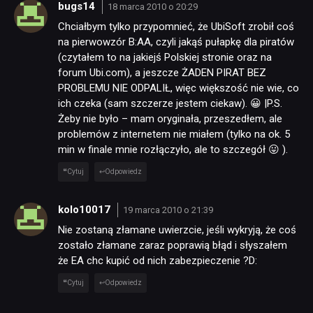
bugs14
18 marca 2010 o 20:29
Chciałbym tylko przypomnieć, że UbiSoft zrobił coś
na pierwowzór B:AA, czyli jakąś pułapkę dla piratów
(czytałem to na jakiejś Polskiej stronie oraz na
forum Ubi.com), a jeszcze ŻADEN PIRAT BEZ
PROBLEMU NIE ODPALIŁ, więc większość nie wie, co
ich czeka (sam szczerze jestem ciekaw). 😀 |P.S.
Żeby nie było – mam oryginała, przeszedłem, ale
problemów z internetem nie miałem (tylko na ok. 5
min w finale mnie rozłączyło, ale to szczegół 😛 ).
Cytuj
Odpowiedz
kolo10017
19 marca 2010 o 21:39
Nie zostaną złamane uwierzcie, jeśli wykryją, że coś
zostało złamane zaraz poprawią błąd i słyszałem
że EA chc kupić od nich zabezpieczenie ?D:
Cytuj
Odpowiedz