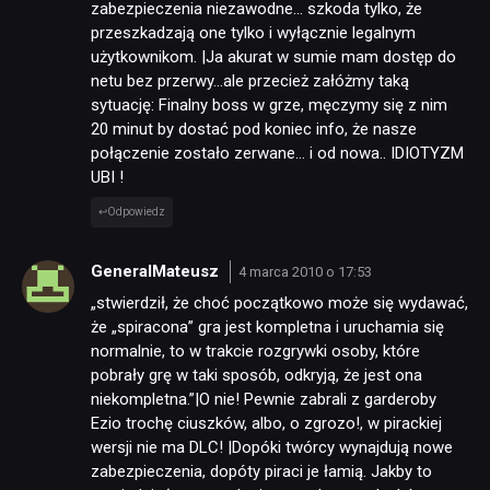
zabezpieczenia niezawodne… szkoda tylko, że
przeszkadzają one tylko i wyłącznie legalnym
użytkownikom. |Ja akurat w sumie mam dostęp do
netu bez przerwy…ale przecież załóżmy taką
sytuację: Finalny boss w grze, męczymy się z nim
20 minut by dostać pod koniec info, że nasze
połączenie zostało zerwane… i od nowa.. IDIOTYZM
UBI !
Odpowiedz
GeneralMateusz
4 marca 2010 o 17:53
„stwierdził, że choć początkowo może się wydawać,
że „spiracona” gra jest kompletna i uruchamia się
normalnie, to w trakcie rozgrywki osoby, które
pobrały grę w taki sposób, odkryją, że jest ona
niekompletna.”|O nie! Pewnie zabrali z garderoby
Ezio trochę ciuszków, albo, o zgrozo!, w pirackiej
wersji nie ma DLC! |Dopóki twórcy wynajdują nowe
zabezpieczenia, dopóty piraci je łamią. Jakby to