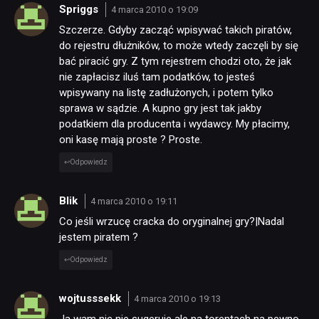
Spriggs
4 marca 2010 o 19:09
Szczerze. Gdyby zacząć wpisywać takich piratów,
do rejestru dłużników, to może wtedy zaczęli by się
bać piracić gry. Z tym rejestrem chodzi oto, że jak
nie zapłacisz iluś tam podatków, to jesteś
wpisywany na listę zadłużonych, i potem tylko
sprawa w sądzie. A kupno gry jest tak jakby
podatkiem dla producenta i wydawcy. My płacimy,
oni kasę mają proste ? Proste.
Odpowiedz
Blik
4 marca 2010 o 19:11
Co jeśli wrzucę cracka do oryginalnej gry?|Nadal
jestem piratem ?
Odpowiedz
wojtusssekk
4 marca 2010 o 19:13