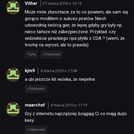
Vithar
27 marca 2010 o 16:15
Może mnie zbesztacie za to co powiem, ale sam się
gorąco modliłem o sukces piratów. Niech
udowodnią twórcą gier, że lepiej gdyby gry były np.
nieco tańsze niż zabezpieczone. Przykład: czy
widzieliście pirackiego ripa płytki z CDA ? (wiem, że
trochę na wyrost, ale to prawda)
Cytuj
Odpowiedz
kjm9
4 marca 2010 o 17:08
a ubi jeszcze kit wciska, że niepełne
Odpowiedz
maarchef
4 marca 2010 o 17:19
Gry z internetu najczęściej ściągają Ci co mają dużo
kasy.
Odpowiedz