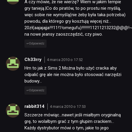
A czy mówie, że nie wierzę? Wiem w jakim tempie
gry tanieją.|Co do piratów, to po prostu nie myślią,
więc sobie nie wymyślą(nie żeby była taka potrzeba)
powodu, dla którego gry kosztują więcej niż…
20zł(aajajajja!!!11!1!omegufu)!!!!!!!11211213232@@@!
na nowe jeansy zaoszczędzić, czy piwo.
Odpowiedz
Ch33rry
4 marca 2010 o 17:52
Hm to jak z Sims 2 Można było użyć cracka aby
odpalić grę ale nie można było stosować narzędzi
budowy…
Odpowiedz
rabbit314
4 marca 2010 o 17:53
Szczerze mówiąc…nawet jeśli miałbym oryginalną
grę, to wolałbym grać z tym głupim crackiem…
Każdy dystrybutor mówi o tym, jakie to jego