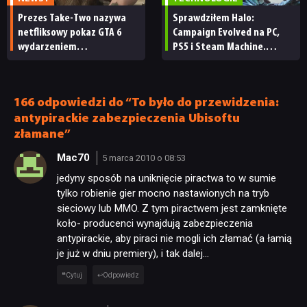
Prezes Take-Two nazywa
Sprawdziłem Halo:
netfliksowy pokaz GTA 6
Campaign Evolved na PC,
wydarzeniem
PS5 i Steam Machine.
obowiązkowym. Nawet
Wygląda świetnie,
nie wie, ilu Netflix
ale ma parę problemów
ma subskrybentów
[RECENZJA TECHNICZNA]
166 odpowiedzi do “To było do przewidzenia:
antypirackie zabezpieczenia Ubisoftu
złamane”
Mac70
5 marca 2010 o 08:53
jedyny sposób na uniknięcie piractwa to w sumie
tylko robienie gier mocno nastawionych na tryb
sieciowy lub MMO. Z tym piractwem jest zamknięte
koło- producenci wynajdują zabezpieczenia
antypirackie, aby piraci nie mogli ich złamać (a łamią
je już w dniu premiery), i tak dalej…
Cytuj
Odpowiedz