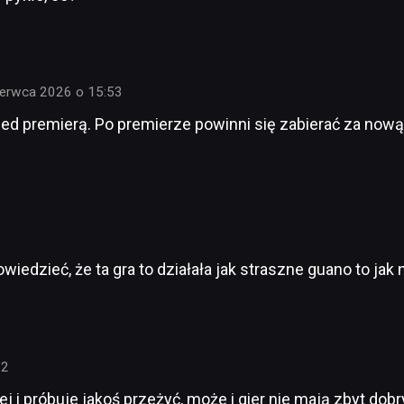
zerwca 2026 o 15:53
zed premierą. Po premierze powinni się zabierać za nową
wiedzieć, że ta gra to działała jak straszne guano to jak 
32
lej i próbuje jakoś przeżyć, może i gier nie mają zbyt do