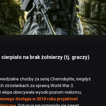
 cierpiało na brak żołnierzy (tj. graczy)
wiedzialne choćby za serię Chernobylite, niegdyś
ch strzelankach za sprawą World War 3.
ż ekipa obiecywała wysoki poziom realizmu,
esnego dostępu w 2018 roku projektowi
chniczne
. Sytuacja nie poprawiła się nawet