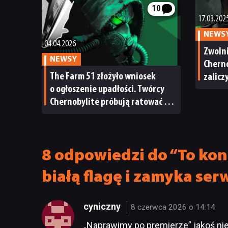
10
17.03.202
NEWS
04.04.2026
Zwoln
NEWSY
Cherno
The Farm 51 złożyło wniosek
zalicz
o ogłoszenie upadłości. Twórcy
dostę
Chernobylite próbują ratować się
restrukturyzacją
8 odpowiedzi do “To kon
białą flagę i zamyka ser
cyniczny
8 czerwca 2026 o 14:14
„Naprawimy po premierze” jakoś nie