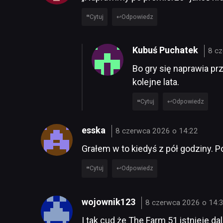
Cytuj
Odpowiedz
Kubuś Puchatek
8 c
Bo gry się naprawia pr
kolejne lata.
Cytuj
Odpowiedz
esska
8 czerwca 2026 o 14:22
Grałem w to kiedyś z pół godziny. Po
Cytuj
Odpowiedz
wojownik123
8 czerwca 2026 o 14:
I tak cud że The Farm 51 istnieje da