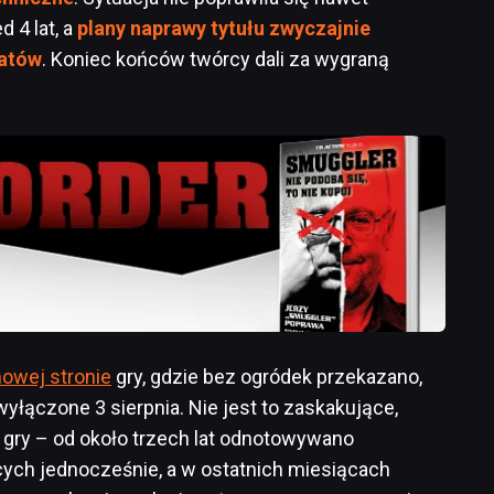
 4 lat, a
plany naprawy tytułu zwyczajnie
tatów
. Koniec końców twórcy dali za wygraną
owej stronie
gry, gdzie bez ogródek przekazano,
yłączone 3 sierpnia. Nie jest to zaskakujące,
gry – od około trzech lat odnotowywano
cych jednocześnie, a w ostatnich miesiącach