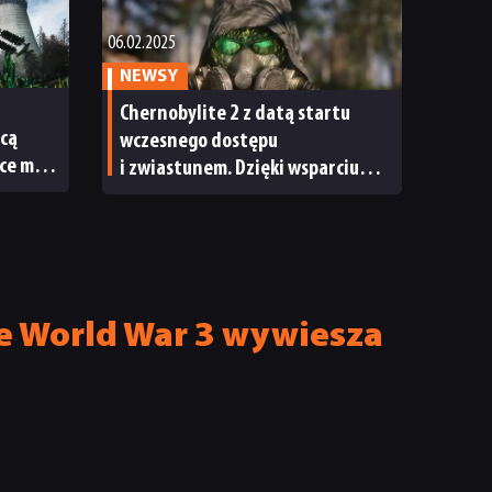
06.02.2025
NEWSY
Chernobylite 2 z datą startu
hcą
wczesnego dostępu
ce mieć
i zwiastunem. Dzięki wsparciu
społeczności gra otrzyma
mnóstwo nowych funkcji
ie World War 3 wywiesza