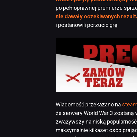
po pełnoprawnej premierze sprzed
nie dawały oczekiwanych rezul
i postanowili porzucić grę.
Wiadomość przekazano na
steam
że serwery World War 3 zostaną w
zważywszy na niską popularność 
maksymalnie kilkaset osób grają