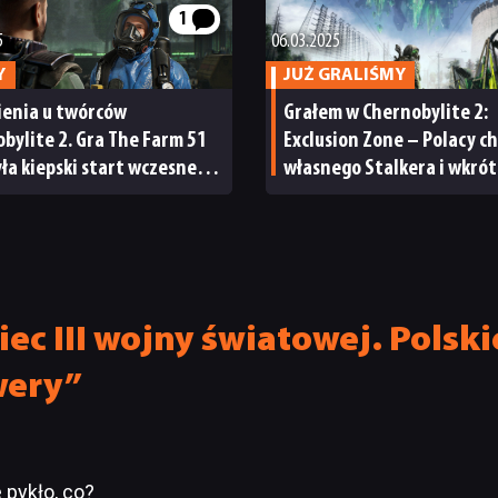
1
5
06.03.2025
Y
JUŻ GRALIŚMY
ienia u twórców
Grałem w Chernobylite 2:
bylite 2. Gra The Farm 51
Exclusion Zone – Polacy c
yła kiepski start wczesnego
własnego Stalkera i wkrót
pu
go będą!
iec III wojny światowej. Polsk
wery”
 pykło, co?