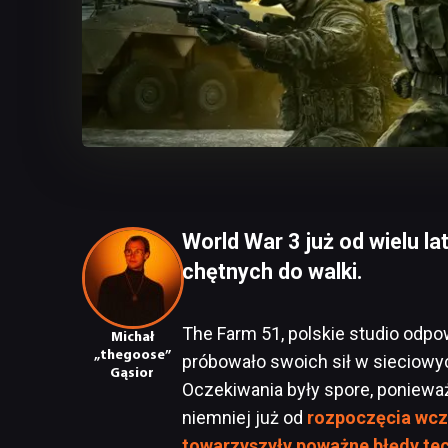
World War 3 już od wielu lat
chętnych do walki.
The Farm 51, polskie studio odpo
Michał
„thegoose”
próbowało swoich sił w sieciowy
Gąsior
Oczekiwania były spore, poniewa
niemniej już od
rozpoczęcia wcz
towarzyszyły poważne błędy te