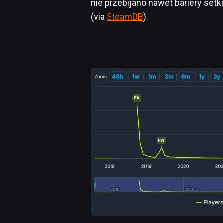
nie przebijano nawet bariery se
(via
SteamDB
).