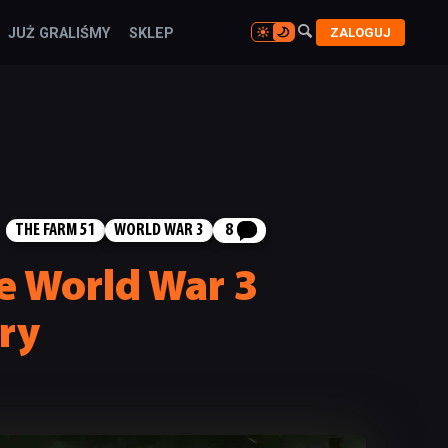

ZALOGUJ
JUŻ GRALIŚMY
SKLEP

THE FARM 51
WORLD WAR 3
8
ie World War 3
ery