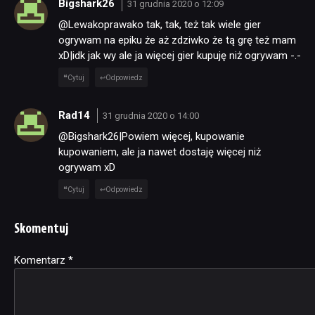
Bigshark26
31 grudnia 2020 o 12:09
@Lewakoprawako tak, tak, też tak wiele gier
ogrywam na epiku że aż zdziwko że tą grę też mam
xD|idk jak wy ale ja więcej gier kupuję niż ogrywam -.-
Cytuj
Odpowiedz
Rad14
31 grudnia 2020 o 14:00
@Bigshark26|Powiem więcej, kupowanie
kupowaniem, ale ja nawet dostaję więcej niż
ogrywam xD
Cytuj
Odpowiedz
Skomentuj
Komentarz
Alternative:
*