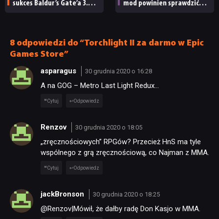
sukces Baldur’s Gate’a 3.
mod powinien sprawdzić
SKLEP
„Zrobili to, co należało
każdy fan
zrobić po tak długiej
przerwie”
8 odpowiedzi do “Torchlight II za darmo w Epic
Games Store”
asparagus
30 grudnia 2020 o 16:28
A na GOG – Metro Last Light Redux…
Cytuj
Odpowiedz
Renzov
30 grudnia 2020 o 18:05
„zręcznościowych” RPGów? Przecież HnS ma tyle
wspólnego z grą zręcznościową, co Najman z MMA.
Cytuj
Odpowiedz
jackBronson
30 grudnia 2020 o 18:25
@Renzov|Mówił, że dałby radę Don Kasjo w MMA.