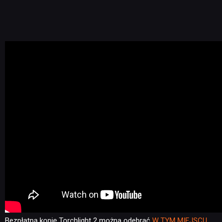
Bezpłatną kopię Torchlight 2 można odebrać
W TYM MIEJSCU
.