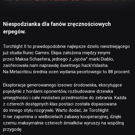
Niespodzianka dla fanów zręcznościowych
erpegów.
Torchlight II to prawdopodobnie najlepsze dzieło nieistniejącego
już studia Runic Games. Ekipa założona między innymi
przez Maksa Schaefera, jednego z „ojców” marki Diablo,
zaoferowała nam naprawdę świetnego hack’n’slasha.
Na Metacriticu średnia ocen wydania pecetowego to 88 procent.
Eksploracja generowanego losowo środowiska, ekscytujące
pojedynki z hordami oponentów, rozbudowane drzewka
umiejętności i całe mnóstwo przedmiotów do zebrania. Każda
z czterech dostępnych klas postaci została dopasowana
do innego stylu rozgrywki. Warto dodać, że Torchlight
II nie zapomina o wielbicielach zabawy kooperacyjnej, dzięki
czemu maksymalnie czterech śmiałków wyruszy na wspólną
przygodę.