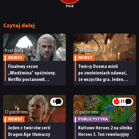
RECENZJE
Fred
PUBLICYSTYKA
Czytaj dalej
KULTURA
Przed chwilą
Przed chwilą
NEWSY
NEWSY
RETRO
Finałowy sezon
Twórcy Dooma mieli
„Wiedźmina” opóźniony.
po zwolnieniach udawać,
Netflix postanowił
że wszystko gra. Jeden
TECHNOLOGIE
przełożyć premierę 5. serii
z nich wyłamał się
i powiedział prawdę
DYSKUSJE
4
31
17 godzin temu
23 godzin temu
NEWSY
PUBLICYSTYKA
JUŻ GRALIŚMY
Jeden z twórców serii
Kultowe Heroes 2 na silniku
Dragon Age tłumaczy
Heroes 3. Ten rewelacyjny