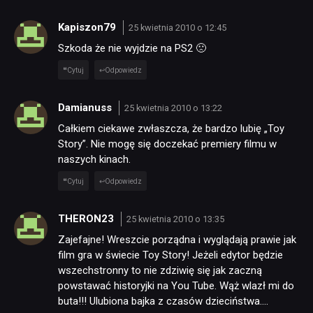
Kapiszon79
25 kwietnia 2010 o 12:45
Szkoda że nie wyjdzie na PS2 🙁
Cytuj
Odpowiedz
Damianuss
25 kwietnia 2010 o 13:22
Całkiem ciekawe zwłaszcza, że bardzo lubię „Toy
Story”. Nie mogę się doczekać premiery filmu w
naszych kinach.
Cytuj
Odpowiedz
THERON23
25 kwietnia 2010 o 13:35
Zajefajne! Wreszcie porządna i wyglądają prawie jak
film gra w świecie Toy Story! Jeżeli edytor będzie
wszechstronny to nie zdziwię się jak zaczną
powstawać historyjki na You Tube. Wąż wlazł mi do
buta!!! Ulubiona bajka z czasów dzieciństwa….