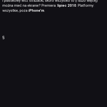
i plastikowy wóz strażacki, skoro wszystko to (i dużo więcej)
można mieć na ekranie? Premiera:
lipiec 2010
. Platformy:
wszystkie, poza
iPhone’m
.
§