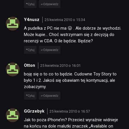
Cytuj
Odpowiedz
Y4nusz
25 kwietnia 2010 o 15:34
A pudełka z PC nie ma 😛 . Ale dobrze że wychodzi.
Może kupie… Choć wstrzymam się z decyzją do
recenzji w CDA. O ile będzie. Będzie?
Cytuj
Odpowiedz
Otton
25 kwietnia 2010 o 16:01
boję się o to co to będzie. Cudowne Toy Story to
było 1 i 2. Jakoś się obawiam tej kontynuacji, ale
zobaczymy.
Cytuj
Odpowiedz
GGrzebyk
25 kwietnia 2010 o 16:57
Jak to poza iPhone’m? Przecież wyraźnie widnieje
na końcu na dole malutki znaczek „Available on