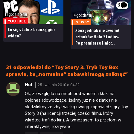
5
11 godzin temu
14 godzin temu
YOUTUBE
NEWSY
Co się stało z branżą gier
Xbox jednak nie zwolnił
wideo?
członków Halo Studios.
Po premierze Halo:
Campaign Evolved z pracą
pożegnały się inne osoby
31 odpowiedzi do “Toy Story 3: Tryb Toy Box
sprawia, że „normalne” zabawki mogą zniknąć”
Hut
25 kwietnia 2010 o 04:32
Ok, ze względu na mech pod wąsem i kłaki na
cojones (dowodzące, żeśmy już nie dziatki) nie
śledziliśmy ze zbyt wielką uwagą zapowiedzi gry Toy
Story 3 (na licencji trzeciej cześci filmu, który
wkrótce trafi do kin). A tymczasem to przełom w
interaktywnej rozrywce…