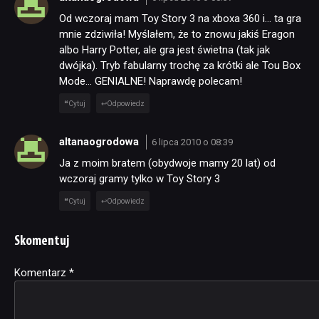
Od wczoraj mam Toy Story 3 na xboxa 360 i… ta gra
mnie zdziwiła! Myślałem, że to znowu jakiś Eragon
albo Harry Potter, ale gra jest świetna (tak jak
dwójka). Tryb fabularny trochę za krótki ale Tou Box
Mode… GENIALNE! Naprawdę polecam!
Cytuj
Odpowiedz
altanaogrodowa
6 lipca 2010 o 08:39
Ja z moim bratem (obydwoje mamy 20 lat) od
wczoraj gramy tylko w Toy Story 3
Cytuj
Odpowiedz
Skomentuj
Komentarz
Alternative:
*