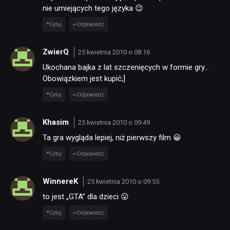
nie umiejących tego języka 😉
Cytuj
Odpowiedz
PUBLICYSTYKA
ZwierQ
25 kwietnia 2010 o 08:16
KULTURA
Ukochana bajka z lat szczenięcych w formie gry…
Obowiązkiem jest kupić;]
RETRO
Cytuj
Odpowiedz
Khasim
25 kwietnia 2010 o 09:49
TECHNOLOGIE
Ta gra wygląda lepiej, niż pierwszy film 😀
Cytuj
Odpowiedz
DYSKUSJE
WinnereK
25 kwietnia 2010 o 09:55
JUŻ GRALIŚMY
to jest „GTA” dla dzieci 😛
Cytuj
Odpowiedz
SKLEP