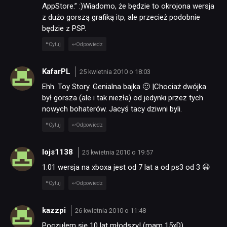
AppStore.” :)Wiadomo, że będzie to okrojona wersja
z dużo gorszą grafiką itp, ale przecież podobnie
będzie z PSP.
Cytuj
Odpowiedz
KafarPL
25 kwietnia 2010 o 18:03
Ehh. Toy Story. Genialna bajka 🙂 |Chociaż dwójka
był gorsza (ale i tak niezła) od jedynki przez tych
nowych bohaterów. Jacyś tacy dziwni byli.
Cytuj
Odpowiedz
lojs1138
25 kwietnia 2010 o 19:57
1:01 wersja na xboxa jest od 7 lat a od ps3 od 3 😀
Cytuj
Odpowiedz
kazzpi
26 kwietnia 2010 o 11:48
Poczułem się 10 lat młodszy! (mam 15xD)