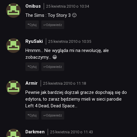
Onibus
25 kwietnia 2010 o 10:34
The Sims : Toy Story 3 🙂
Cytuj
Odpowiedz
RyuSaki
25 kwietnia 2010 o 10:35
Hmmm… Nie wygląda mi na rewolucję, ale
zobaczymy… 😀
Cytuj
Odpowiedz
Armir
25 kwietnia 2010 o 11:18
Pewnie jak bardziej dojrzali gracze dopchają się do
edytora, to zaraz będziemy mieli w sieci parodie
Left 4 Dead, Dead Space…
Cytuj
Odpowiedz
Darkmen
25 kwietnia 2010 o 11:43