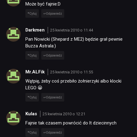
Może być fajnie:D
Cytuj
Odpowiedz
Darkmen
25 kwietnia 2010 o 11:44
Pan Nowicki (Shepard z ME2) będzie grał pewnie
Buzza Astrala:)
Cytuj
Odpowiedz
Mr.ALFik
25 kwietnia 2010 o 11:55
Wątpię, żeby coś przebiło żołnierzyki albo klocki
LEGO 😀
Cytuj
Odpowiedz
Kulas
25 kwietnia 2010 o 12:21
Fajnie tak czasem powrócić do lt dziecinnych
Cytuj
Odpowiedz