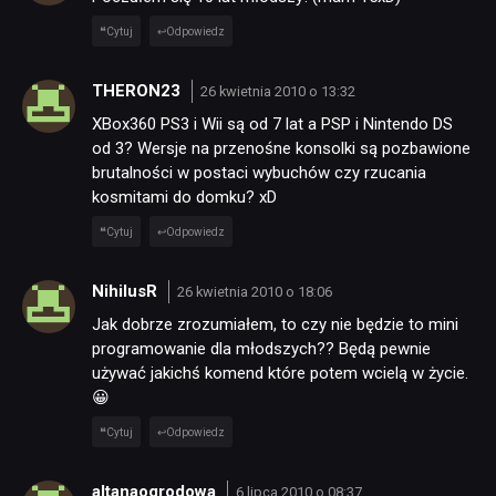
Cytuj
Odpowiedz
THERON23
26 kwietnia 2010 o 13:32
XBox360 PS3 i Wii są od 7 lat a PSP i Nintendo DS
od 3? Wersje na przenośne konsolki są pozbawione
brutalności w postaci wybuchów czy rzucania
kosmitami do domku? xD
Cytuj
Odpowiedz
NihilusR
26 kwietnia 2010 o 18:06
Jak dobrze zrozumiałem, to czy nie będzie to mini
programowanie dla młodszych?? Będą pewnie
używać jakichś komend które potem wcielą w życie.
😀
Cytuj
Odpowiedz
altanaogrodowa
6 lipca 2010 o 08:37