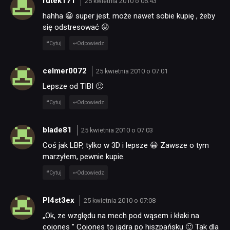
rutek171
25 kwietnia 2010 o 06:43
hahha 😀 super jest. może nawet sobie kupię , żeby
się odstresować 😛
Cytuj
Odpowiedz
celmer0072
25 kwietnia 2010 o 07:01
Lepsze od TIBI 🙂
Cytuj
Odpowiedz
blade81
25 kwietnia 2010 o 07:03
Coś jak LBP, tylko w 3D i lepsze 😀 Zawsze o tym
marzyłem, pewnie kupie.
Cytuj
Odpowiedz
NEWSY
Pl4st3ex
25 kwietnia 2010 o 07:08
„Ok, ze względu na mech pod wąsem i kłaki na
RECENZJE
cojones ” Cojones to jądra po hiszpańsku 🙂 Tak dla