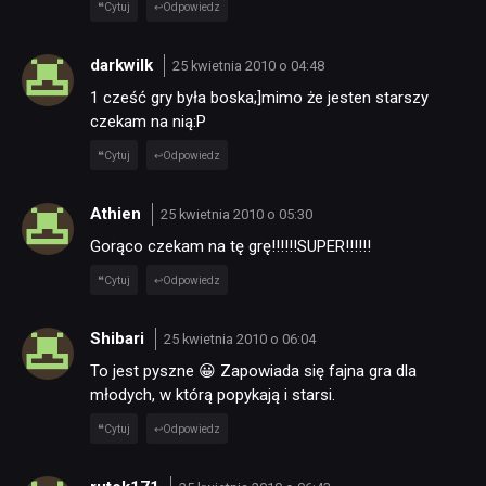
Cytuj
Odpowiedz
darkwilk
25 kwietnia 2010 o 04:48
1 cześć gry była boska;]mimo że jesten starszy
czekam na nią:P
Cytuj
Odpowiedz
Athien
25 kwietnia 2010 o 05:30
Gorąco czekam na tę grę!!!!!!SUPER!!!!!!
Cytuj
Odpowiedz
Shibari
25 kwietnia 2010 o 06:04
To jest pyszne 😀 Zapowiada się fajna gra dla
młodych, w którą popykają i starsi.
Cytuj
Odpowiedz