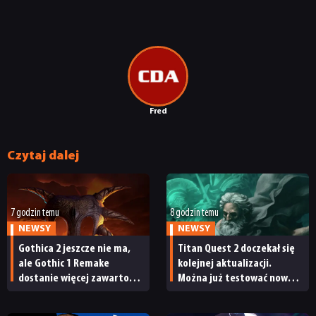
Fred
Czytaj dalej
7 godzin temu
8 godzin temu
NEWSY
NEWSY
Gothica 2 jeszcze nie ma,
Titan Quest 2 doczekał się
ale Gothic 1 Remake
kolejnej aktualizacji.
dostanie więcej zawartości.
Można już testować nową
Twórcy zapowiadają
specjalizację oraz system
nadchodzące zmiany
craftingu