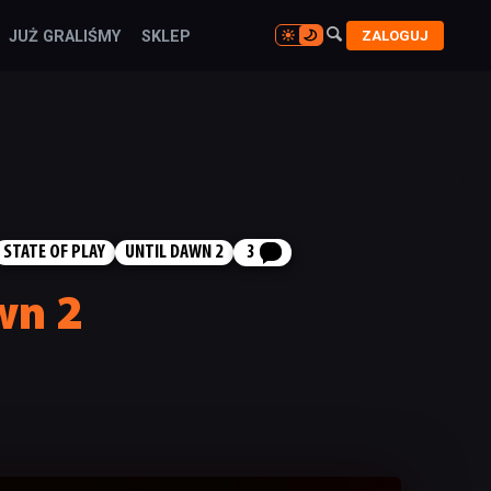

ZALOGUJ
JUŻ GRALIŚMY
SKLEP

STATE OF PLAY
UNTIL DAWN 2
3
awn 2