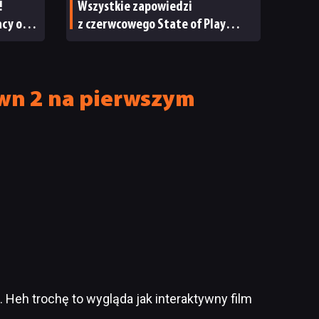
!
Wszystkie zapowiedzi
cy of
z czerwcowego State of Play
w jednym miejscu
Dawn 2 na pierwszym
. Heh trochę to wygląda jak interaktywny film