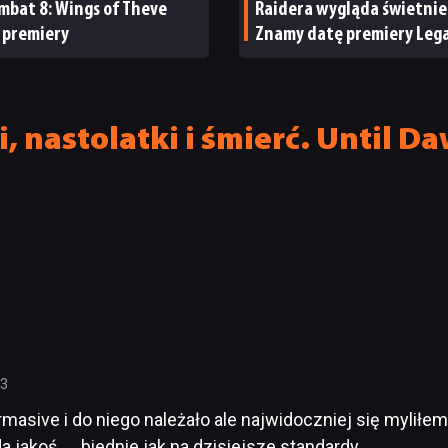
mbat 8: Wings of Theve
Raidera wygląda świetnie
 premiery
Znamy datę premiery Lega
Atlantis
, nastolatki i śmierć. Until 
13
masive i do niego należało ale najwidoczniej się myliłem
da jakoś….. biednie jak na dzisiejsze standardy.