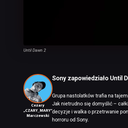
Until Dawn 2
Sony zapowiedziało Until 
Grupa nastolatków trafia na taje
Jak nietrudno się domyślić – cał
Cezary
„CZARY_MARY”
decyzje i walka o przetrwanie po
Marczewski
horroru od Sony.