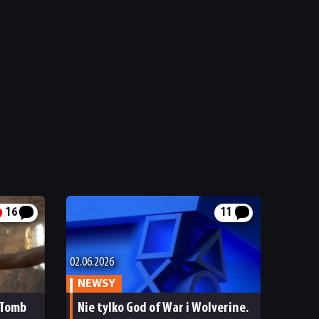
16
11
02.06.2026
NEWSY
 Tomb
Nie tylko God of War i Wolverine.