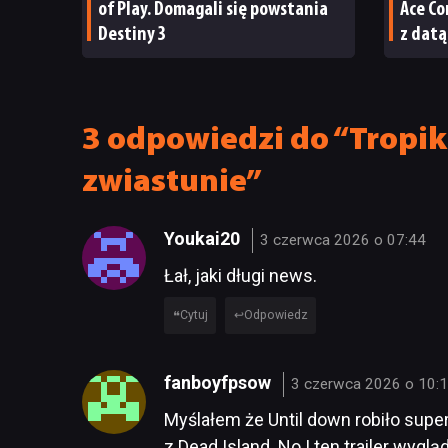
of Play. Domagali się powstania
Ace Co
Destiny 3
z datą
3 odpowiedzi do “Tropiki
zwiastunie”
Youkai20
3 czerwca 2026 o 07:44
Łał, jaki długi news.
Cytuj
Odpowiedz
fanboyfpsow
3 czerwca 2026 o 10:
Myślałem że Until down robiło super
z Dead Island. No I ten trailer wyglą