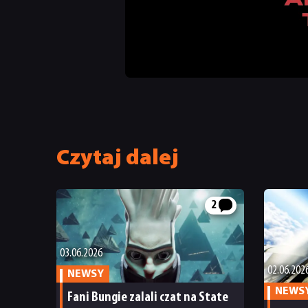
Czytaj dalej
2
03.06.2026
02.06.202
NEWSY
NEWS
Fani Bungie zalali czat na State