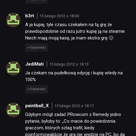
b3rt
15 lutego 2012 o 18:00
A ja kupię, tyle czasu czekałem na tą grę że
prawdopodobnie od razu jutro kupię ją na steamie.
Niech mają moją kasę, ja mam ekstra grę 🙂
Odpowiedz
JediMati
15 lutego 2012 o 18:13
Ja czekam na pudełkową edycję i kupię wtedy na
100%
Odpowiedz
paintball_X
15 lutego 2012 o 18:17
Gdybym mógł zadać PRowcom z Remedy jedno
pytanie, byłoby to: „Co macie do powiedzenia
graczom, których szlag trafił, kiedy
poinformowaliście że gra nie wyjdzie na PC, bo da