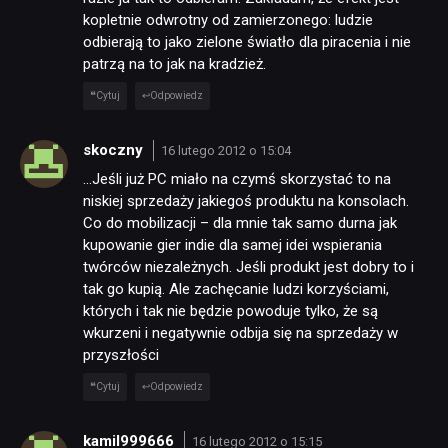
kopletnie odwrotny od zamierzonego: ludzie
odbierają to jako zielone światło dla piracenia i nie
patrzą na to jak na kradzież.
Cytuj
Odpowiedz
skoczny
16 lutego 2012 o 15:04
…Jeśli już PC miało na czymś skorzystać to na
niskiej sprzedaży jakiegoś produktu na konsolach.
Co do mobilizacji – dla mnie tak samo durna jak
kupowanie gier indie dla samej idei wspierania
twórców niezależnych. Jeśli produkt jest dobry to i
tak go kupią. Ale zachęcanie ludzi korzyściami,
których i tak nie będzie powoduje tylko, że są
wkurzeni i negatywnie odbija się na sprzedaży w
przyszłości
Cytuj
Odpowiedz
kamil999666
16 lutego 2012 o 15:15