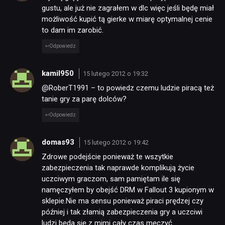
gustu, ale już nie zagrałem w dlc więc jeśli będę miał
możliwość kupić tą gierke w miarę optymalnej cenie
to dam im zarobić.
Odpowiedz
kamil950
15 lutego 2012 o 19:32
@RoberT1991 – to powiedz czemu ludzie piracą też
tanie gry za parę dolców?
Odpowiedz
domas93
15 lutego 2012 o 19:42
Zdrowe podejście ponieważ te wszytkie
zabezpieczenia tak naprawde komplikują życie
uczciwym graczom, sam pamiętam ile się
namęczyłem by obejść DRM w Fallout 3 kupionym w
sklepie.Nie ma sensu ponieważ piraci prędzej czy
później i tak złamią zabezpieczenia gry a uczciwi
ludzi będą się z mimi cały czas męczyć.