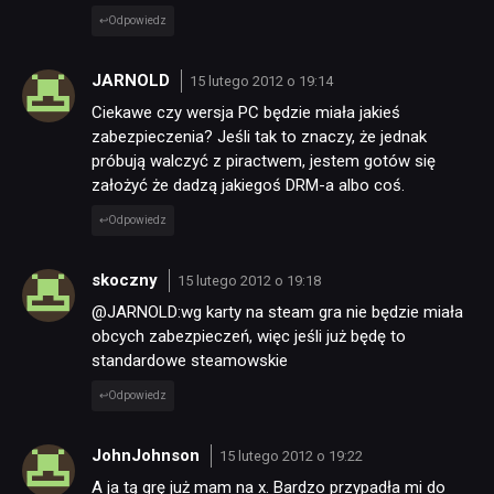
Odpowiedz
JARNOLD
15 lutego 2012 o 19:14
Ciekawe czy wersja PC będzie miała jakieś
zabezpieczenia? Jeśli tak to znaczy, że jednak
próbują walczyć z piractwem, jestem gotów się
założyć że dadzą jakiegoś DRM-a albo coś.
Odpowiedz
skoczny
15 lutego 2012 o 19:18
@JARNOLD:wg karty na steam gra nie będzie miała
obcych zabezpieczeń, więc jeśli już będę to
standardowe steamowskie
Odpowiedz
JohnJohnson
15 lutego 2012 o 19:22
A ja tą grę już mam na x. Bardzo przypadła mi do