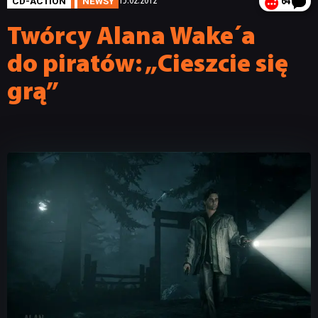
CD-ACTION
NEWSY
15.02.2012
64
Twórcy Alana Wake´a
do piratów: „Cieszcie się
grą”