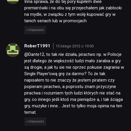
Inna sprawa, że do tej pory kupiłem dwie
premierówki i na obu się przejechałem jak zabłocki
na mydle, w związku z tym wolę kupować gry w
tanich seriach lub w promocjach.
Odpowiedz
RoberT1991
15 lutego 2012 o 19:00
@Dante12, to tak nie działa, piractwo np. w Polscje
jest dlatego że większość ludzi mało zarabia a gry
są drogie, a jak tu sie nie oprzec pokusie zagrania w
Single Player’ową grę za darmo? To że tak
napisałem to nie znaczy że jestem piratem czy
popieram piractwo, a poprostu znam przyczyne
piractwa i rozumiem tych ludzi których nie stać na
gry, co innego jeśli ktoś ma pieniądze a, i tak ściąga
gry, muzyke i inne… Jest to tylko moja opinia na ten
temat.
Odpowiedz