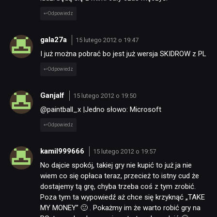
Odpowiedz
gala27a
15 lutego 2012 o 19:47
I już można pobrać bo jest już wersja SKIDROW z PL
Odpowiedz
Ganjalf
15 lutego 2012 o 19:50
@paintball_x |Jedno słowo: Microsoft
Odpowiedz
kamil999666
15 lutego 2012 o 19:57
No dajcie spokój, takiej gry nie kupić to już ja nie
wiem co się opłaca teraz, przecież to istny cud że
dostajemy tą grę, chyba trzeba coś z tym zrobić.
Poza tym ta wypowiedź aż chce się krzyknąć „TAKE
MY MONEY” 🙂 . Pokażmy im że warto robić gry na