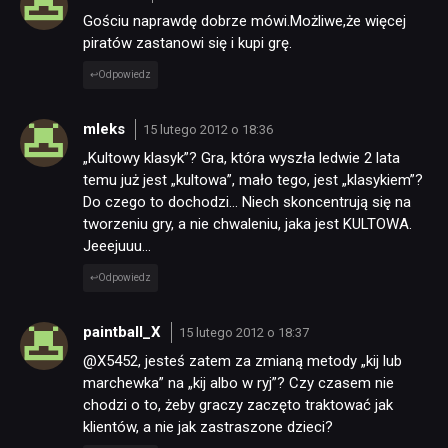
Gościu naprawdę dobrze mówi.Możliwe,że więcej
piratów zastanowi się i kupi grę.
Odpowiedz
mleks
15 lutego 2012 o 18:36
„Kultowy klasyk”? Gra, która wyszła ledwie 2 lata
temu już jest „kultowa”, mało tego, jest „klasykiem”?
Do czego to dochodzi… Niech skoncentrują się na
tworzeniu gry, a nie chwaleniu, jaka jest KULTOWA.
Jeeejuuu…
Odpowiedz
paintball_X
15 lutego 2012 o 18:37
@X5452, jesteś zatem za zmianą metody „kij lub
marchewka” na „kij albo w ryj”? Czy czasem nie
chodzi o to, żeby graczy zaczęto traktować jak
klientów, a nie jak zastraszone dzieci?