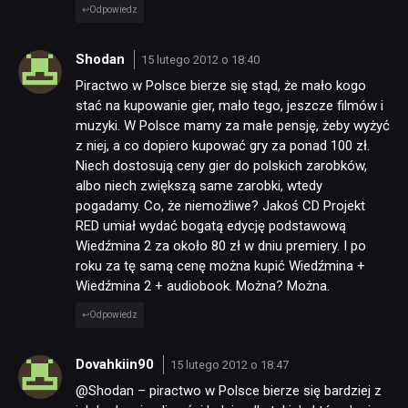
Odpowiedz
Shodan
15 lutego 2012 o 18:40
Piractwo w Polsce bierze się stąd, że mało kogo
stać na kupowanie gier, mało tego, jeszcze filmów i
muzyki. W Polsce mamy za małe pensję, żeby wyżyć
z niej, a co dopiero kupować gry za ponad 100 zł.
Niech dostosują ceny gier do polskich zarobków,
albo niech zwiększą same zarobki, wtedy
pogadamy. Co, że niemożliwe? Jakoś CD Projekt
RED umiał wydać bogatą edycję podstawową
Wiedźmina 2 za około 80 zł w dniu premiery. I po
roku za tę samą cenę można kupić Wiedźmina +
Wiedźmina 2 + audiobook. Można? Można.
Odpowiedz
Dovahkiin90
15 lutego 2012 o 18:47
@Shodan – piractwo w Polsce bierze się bardziej z