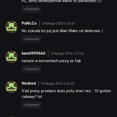
PC, temu developerowi warto to udowodnić 🙂
Odpowiedz
PaNcZo
15 lutego 2012 o 20:51
No szkoda bo już jest Alan Wake od skidrowa :/
Odpowiedz
kamil999666
15 lutego 2012 o 21:22
narazie w komentach piszą że fejk
Odpowiedz
Nedved
15 lutego 2012 o 21:22
5 lat pracy, przelano dużo potu, krwi i łez… 10 godzin
zabawy? lol
Odpowiedz