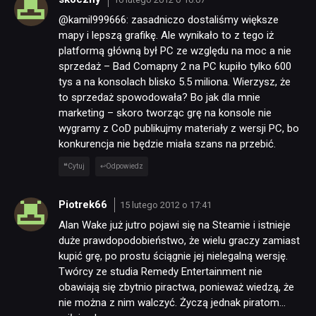
@kamil999666: zasadniczo dostaliśmy większe
mapy i lepszą grafikę. Ale wynikało to z tego iż
platformą główną był PC ze względu na moc a nie
sprzedaż – Bad Comapny 2 na PC kupiło tylko 600
tys a na konsolach blisko 5.5 miliona. Wierzysz, że
to sprzedaż spowodowała? Bo jak dla mnie
marketing – skoro tworząc grę na konsole nie
wygramy z CoD publikujmy materiały z wersji PC, bo
NEWSY
konkurencja nie będzie miała szans na przebić.
Cytuj
Odpowiedz
RECENZJE
Piotrek66
15 lutego 2012 o 17:41
PUBLICYSTYKA
Alan Wake już jutro pojawi się na Steamie i istnieje
duże prawdopodobieństwo, że wielu graczy zamiast
kupić grę, po prostu ściągnie jej nielegalną wersję.
KULTURA
Twórcy ze studia Remedy Entertainment nie
obawiają się zbytnio piractwa, ponieważ wiedzą, że
nie można z nim walczyć. Życzą jednak piratom…
RETRO