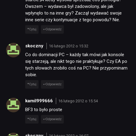
Owszem – wydawca był zadowolony, ale jak
wpłynęło to na inne gry? Zaczął wydawać swoje
inne serie czy kontynuacje z tego powodu? Nie.
Cytuj
Odpowiedz
skoczny
16 lutego 2012 o 15:32
Co do dominacji PC – każdy tak mówi jak konsole
się starzeją, ale nikt tego nie praktykuje? Czy EA po
tych słowach zrobiło coś na PC? Nie przypominam
sobie.
Cytuj
Odpowiedz
kamil999666
16 lutego 2012 o 15:54
BF3 to było proste
Cytuj
Odpowiedz
skoczny
16 lutego 2012 o 16:07