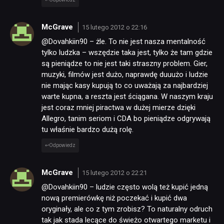
McGrave
15 lutego 2012 o 22:16
@Dovahkiin90 – żle. To nie jest nasza mentalność
tylko ludzka – wszędzie taka jest, tylko że tam gdzie
są pieniądze to nie jest taki straszny problem. Gier,
muzyki, filmów jest dużo, naprawdę duuużo i ludzie
nie mając kasy kupują to co uważają za najbardziej
warte kupna, a reszta jest ściągana. W naszym kraju
jest coraz mniej piractwa w dużej mierze dzięki
Allegro, tanim seriom i CDA bo pieniądze odgrywają
tu właśnie bardzo dużą rolę.
Odpowiedz
McGrave
15 lutego 2012 o 22:21
@Dovahkiin90 – ludzie często wolą też kupić jedną
nową premierówkę niż poczekać i kupić dwa
oryginały, ale co z tym zrobisz? To naturalny odruch
tak jak stada lecące do świeżo otwartego marketu i