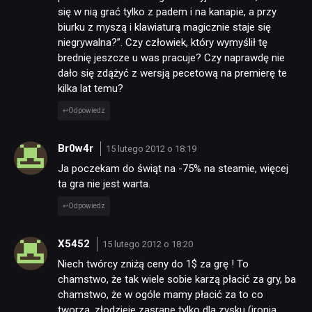
się w nią grać tylko z padem i na kanapie, a przy
biurku z myszą i klawiaturą magicznie staje się
niegrywalna?”. Czy człowiek, który wymyślił tę
brednię jeszcze u was pracuje? Czy naprawdę nie
dało się zdążyć z wersją pecetową na premierę te
kilka lat temu?
Odpowiedz
Br0w4r
15 lutego 2012 o 18:19
Ja poczekam do świąt na -75% na steamie, więcej
ta gra nie jest warta.
Odpowiedz
X5452
15 lutego 2012 o 18:20
Niech twórcy zniżą ceny do 1$ za grę ! To
chamstwo, że tak wiele sobie karzą płacić za gry, ba
chamstwo, że w ogóle mamy płacić za to co
tworzą, złodzieje zasrane tylko dla zysku (ironia