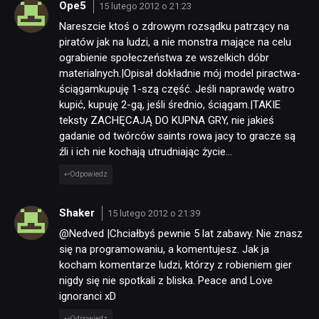
Ope5
15 lutego 2012 o 21:23
Nareszcie ktoś o zdrowym rozsądku patrzący na
piratów jak na ludzi, a nie monstra mające na celu
ograbienie społeczeństwa ze wszelkich dóbr
materialnych.|Opisał dokładnie mój model piractwa-
ściągamkupuję 1-szą część. Jeśli naprawdę watro
kupić, kupuję 2-gą, jeśli średnio, ściągam.|TAKIE
teksty ZACHĘCAJĄ DO KUPNA GRY, nie jakieś
gadanie od twórców saints rowa jacy to gracze są
źli i ich nie kochają utrudniając życie…
Odpowiedz
Shaker
15 lutego 2012 o 21:39
@Nedved |Chciałbyś pewnie 5 lat zabawy. Nie znasz
się na programowaniu, a komentujesz. Jak ja
kocham komentarze ludzi, którzy z robieniem gier
nigdy się nie spotkali z bliska. Peace and Love
ignoranci xD
Odpowiedz