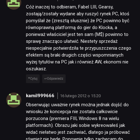
Cóż inaczej to odbieram, Fabel I,III, Gearsy,
zostają/zostały wydane aby ruszyć rynek PC, ktoś
pomyślał że (zresztą słusznie) że PC powinno być
równoprawną platformą do gier do Klocka, a
ponieważ właściciel jest ten sam (M$) powinno to
sprawę znacząco ułatwić. Niestety sprzedaż
niespecjalnie potwierdziła te przypuszczenia czego
efektem są braki drugich części wspomnianych
wyżej tytułów na PC jak i również AW, ekonomi nie
oszukasz.
Cytuj
Odpowiedz
kamil999666
16 lutego 2012 o 15:20
Obserwując uważnie rynek można jednak dojść do
wniosku że koncepcja nie została całkowicie
porzucona (premiera FIII, Windows 8 na wielu
platformach). Obrazu jaki sobie wykreowałeś jak
widać niełatwo jest zachwiać, dlatego ja próbować
również nie będę. Ponownie tylko zachęcam do