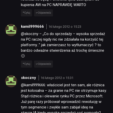
kupienia AW na PC NAPRAWDĘ WARTO
Cytuj
Odpowiedz
kamil999666
16 lutego 2012 o 15:23
@skoczny – „Co do sprzedaży – wysoka sprzedaż
na PC raczej nigdy nic nie zdziałała na korzyść tej
platformy…” jak zamierzasz to wytłumaczyć ? to
bardzo odważne stwierdzenia aż trochę śmieszne
🙂
Cytuj
Odpowiedz
skoczny
16 lutego 2012 o 15:31
@kamil999666: właściciel jest ten sam, ale różnica
jest kolosalna – za granie na PC nie otrzymuje kasy.
Stąd różnica i olewanie rynku PC przez Microsoft.
Już parę razy próbował wprowadzić rewolucję w
tym segmencie i zwykle sam zabijał ideę na
starcie.|A kiedy wysoka sprzedaż coś pomogła?