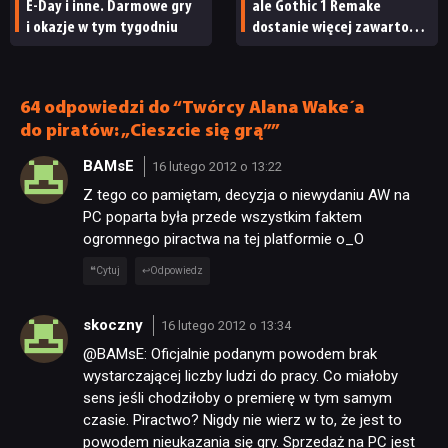
E-Day i inne. Darmowe gry
ale Gothic 1 Remake
i okazje w tym tygodniu
dostanie więcej zawartości.
Twórcy zapowiadają
nadchodzące zmiany
64 odpowiedzi do “Twórcy Alana Wake´a
do piratów: „Cieszcie się grą””
BAMsE
16 lutego 2012 o 13:22
Z tego co pamiętam, decyzja o niewydaniu AW na
PC poparta była przede wszystkim faktem
ogromnego piractwa na tej platformie o_O
Cytuj
Odpowiedz
skoczny
16 lutego 2012 o 13:34
@BAMsE: Oficjalnie podanym powodem brak
wystarczającej liczby ludzi do pracy. Co miałoby
sens jeśli chodziłoby o premierę w tym samym
czasie. Piractwo? Nigdy nie wierz w to, że jest to
powodem nieukazania się gry. Sprzedaż na PC jest