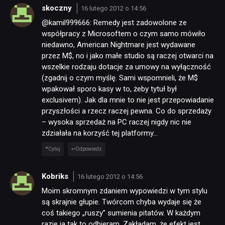
skoczny
16 lutego 2012 o 14:56
@kamil999666: Remedy jest zadowolone ze
współpracy z Microsoftem o czym samo mówiło
niedawno, American Nightmare jest wydawane
przez M$, no i jako małe studio są raczej otwarci na
wszelkie rodzaju dotacje za umowy na wyłączność
(zgadnij o czym myślę. Sami wspomnieli, że M$
wpakował sporo kasy w to, żeby tytuł był
exclusivem). Jak dla mnie to nie jest przepowiadanie
przyszłości a rzecz raczej pewna. Co do sprzedaży
– wysoka sprzedaż na PC raczej nigdy nic nie
zdziałała na korzyść tej platformy…
Cytuj
Odpowiedz
Kobriks
16 lutego 2012 o 14:56
Moim skromnym zdaniem wypowiedzi w tym stylu
są skrajnie głupie. Twórcom chyba wydaje się że
coś takiego „ruszy” sumienia pitatów. W każdym
razie ja tak to odbieram. Zakładam, że efekt jest