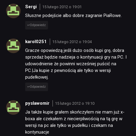
Sergi
15 lutego 2012 o 19:01
Słuszne podejście albo dobre zagranie PiaRowe.
Odpowiedz
karol0251
15 lutego 2012 o 19:04
Gracze opowiedzą jeśli dużo osób kupi grę, dobra
sprzedaż będzie nadzieja o kontynuacji gry na PC. I
udowodnienie że powinni wcześniej puścić na
PC.|Ja kupie z pewnością ale tylko w wersji
pudełkowej.
Odpowiedz
pyslawomir
15 lutego 2012 o 19:10
Ja także kupie grałem skończyłem nie mam już x-
boxa ale czekałem z niecierpliwością na tą grę w
wersji na pc ale tylko w pudełku i czekam na
kontynuacje