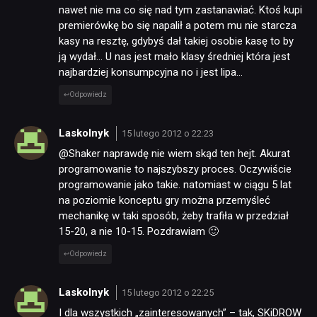
nawet nie ma co się nad tym zastanawiać. Ktoś kupi
premierówkę bo się napalił a potem mu nie starcza
kasy na resztę, gdybyś dał takiej osobie kasę to by
ją wydał… U nas jest mało klasy średniej która jest
najbardziej konsumpcyjna no i jest lipa…
Odpowiedz
Laskolnyk
15 lutego 2012 o 22:23
@Shaker naprawdę nie wiem skąd ten hejt. Akurat
programowanie to najszybszy proces. Oczywiście
programowanie jako takie. natomiast w ciągu 5 lat
na poziomie konceptu gry można przemyśleć
mechanikę w taki sposób, żeby trafiła w przedział
15-20, a nie 10-15. Pozdrawiam 🙂
Odpowiedz
Laskolnyk
15 lutego 2012 o 22:25
I dla wszystkich „zainteresowanych” – tak, SKiDROW