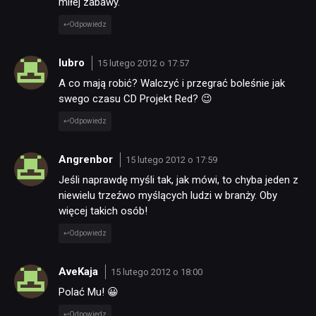
miłej zabawy.
Odpowiedz
TECHNOLOGIE
lubro
15 lutego 2012 o 17:57
A co mają robić? Walczyć i przegrać boleśnie jak
DYSKUSJE
swego czasu CD Projekt Red? 😉
Odpowiedz
JUŻ GRALIŚMY
Angrenbor
15 lutego 2012 o 17:59
SKLEP
Jeśli naprawdę myśli tak, jak mówi, to chyba jeden z
niewielu trzeźwo myślących ludzi w branży. Oby
więcej takich osób!
Odpowiedz
AveKaja
15 lutego 2012 o 18:00
Polać Mu! 😀
Odpowiedz