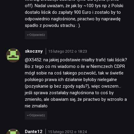
off). Nadal uważam, że jak by ~100 tys np z Polski
dostało liścik do zapłaty 900 Euro i zostało by to
odpowiednio nagłośnione, piractwo by naprawdę
spadło z powodu strachu : ).
Odpowiedz
skoczny
15 lutego 2012 o 18:23
@X5452: na jakiej podstawie miałby trafić taki liścik?
Bo z tego co mi wiadomo o ile w Niemczech CDPR
mógł sobie na coś takiego pozwolić, tak w świetle
polskiego prawa ich działanie byłoby nielegalne
(pozyskanie ip bez zgody sądu?), więc owszem…
jeśli sprawa zostałaby nagłośniona to coś by
zmieniło, ale obawiam się, że piractwo by wzrosło a
nie zmalało
Odpowiedz
Dante12
15 lutego 2012 o 18:24