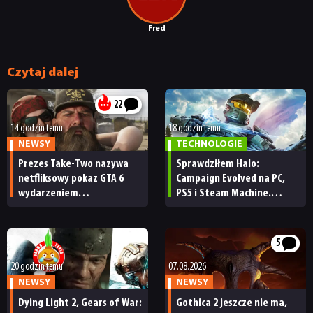
Fred
Czytaj dalej
22
14 godzin temu
18 godzin temu
NEWSY
TECHNOLOGIE
Prezes Take-Two nazywa
Sprawdziłem Halo:
netfliksowy pokaz GTA 6
Campaign Evolved na PC,
wydarzeniem
PS5 i Steam Machine.
obowiązkowym. Nawet
Wygląda świetnie,
nie wie, ilu Netflix
ale ma parę problemów
ma subskrybentów
[RECENZJA TECHNICZNA]
5
20 godzin temu
07.08.2026
NEWSY
NEWSY
Dying Light 2, Gears of War:
Gothica 2 jeszcze nie ma,