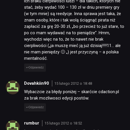
ich braku cierpliwości ludzi – dla takich, których nie
stać, żeby wydać 100 – 130 zł w dniu premiery gry
(w tym mnie) są reedycje. Inna sprawa jest taka, że
znam osoby, które i tak wolą ściągnąć pirata niż
zapłacić za grę 20-30 zł, „bo przecież to już stare, to
po co mam wydawać na to pieniądze”. Hmm,
wychodzi więc na to, że to nawet nie brak
cierpliwości („ja muszę mieć ją już dzisiaj!!!!11… ale
nie mam pieniędzy 🙁 „) jest przyczyną – a polska
mentalność.
Odpowiedz
Dovahkiin90
15 lutego 2012 o 18:48
Wybaczcie za błędy poniżej – skarćcie cdaction.pl
za brak mozliwosci edycji postów.
Odpowiedz
rumbur
15 lutego 2012 o 18:52