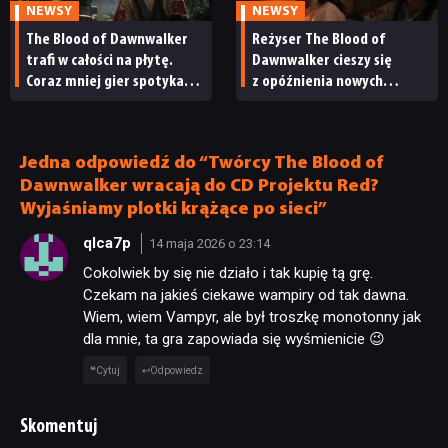
NEWSY
NEWSY
The Blood of Dawnwalker
Reżyser The Blood of
trafi w całości na płytę.
Dawnwalker cieszy się
Coraz mniej gier spotyka
z opóźnienia nowych
ten sam los
konsol. Twórca Wiedźmina 3
tłumaczy, czemu mniejszym
studiom jest to na rękę
Jedna odpowiedź do “Twórcy The Blood of
Dawnwalker wracają do CD Projektu Red?
Wyjaśniamy plotki krążące po sieci”
qIca7p
14 maja 2026 o 23:14
Cokolwiek by się nie działo i tak kupię tą grę.
Czekam na jakieś ciekawe wampiry od tak dawna.
Wiem, wiem Vampyr, ale był troszkę monotonny jak
dla mnie, ta gra zapowiada się wyśmienicie 😉
Cytuj
Odpowiedz
Skomentuj