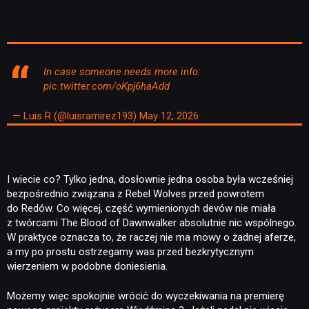
In case someone needs more info:
pic.twitter.com/oKpj6haAdd
— Luis R (@luisramirez193)
May 12, 2026
NEWSY
I wiecie co? Tylko jedna, dosłownie jedna osoba była wcześniej
RECENZJE
bezpośrednio związana z Rebel Wolves przed powrotem
do Redów. Co więcej, część wymienionych devów nie miała
z twórcami The Blood of Dawnwalker absolutnie nic wspólnego.
W praktyce oznacza to, że raczej nie ma mowy o żadnej aferze,
PUBLICYSTYKA
a my po prostu ostrzegamy was przed bezkrytycznym
wierzeniem w podobne doniesienia.
KULTURA
Możemy więc spokojnie wrócić do wyczekiwania na premierę