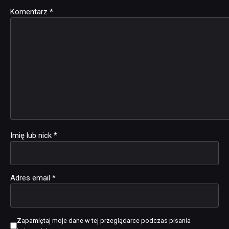
Komentarz
Alternative:
*
Imię lub nick
*
Adres email
*
Zapamiętaj moje dane w tej przeglądarce podczas pisania