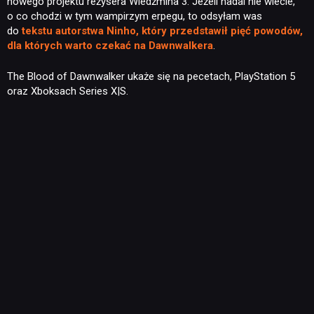
nowego projektu reżysera Wiedźmina 3. Jeżeli nadal nie wiecie,
o co chodzi w tym wampirzym erpegu, to odsyłam was
RETRO
do
tekstu autorstwa Ninho, który przedstawił pięć powodów,
dla których warto czekać na Dawnwalkera
.
TECHNOLOGIE
The Blood of Dawnwalker ukaże się na pecetach, PlayStation 5
oraz Xboksach Series X|S.
DYSKUSJE
JUŻ GRALIŚMY
SKLEP