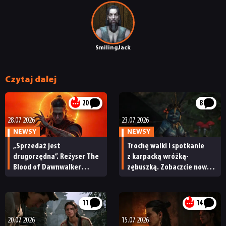
SmilingJack
Czytaj dalej
20
8
28.07.2026
23.07.2026
NEWSY
NEWSY
„Sprzedaż jest
Trochę walki i spotkanie
drugorzędna”. Reżyser The
z karpacką wróżką-
Blood of Dawnwalker
zębuszką. Zobaczcie nową
stawia na opinie graczy,
prezentację rozgrywki The
a nie wyniki finansowe
Blood of Dawnwalker
11
14
20.07.2026
15.07.2026