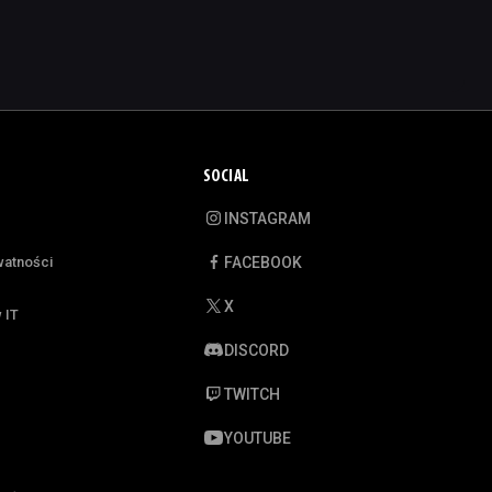
SOCIAL
INSTAGRAM
watności
FACEBOOK
X
 IT
DISCORD
TWITCH
YOUTUBE