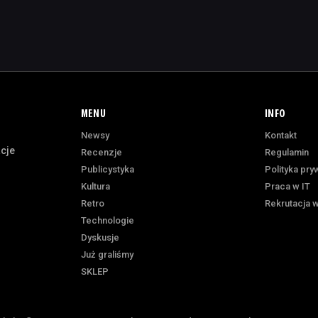
MENU
INFO
Newsy
Kontakt
acje
Recenzje
Regulamin
Publicystyka
Polityka pry
Kultura
Praca w IT
Retro
Rekrutacja w
Technologie
Dyskusje
Już graliśmy
SKLEP