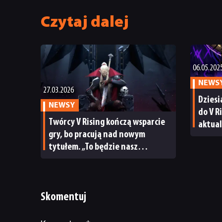
Czytaj dalej
06.05.202
NEWS
27.03.2026
Dziesi
NEWSY
do V R
Twórcy V Rising kończą wsparcie
aktual
gry, bo pracują nad nowym
wrogów
tytułem. „To będzie nasz
najambitniejszy projekt”
Skomentuj