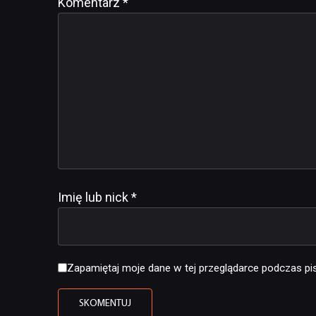
Komentarz
Alternative:
*
Imię lub nick
*
Zapamiętaj moje dane w tej przeglądarce podczas pis