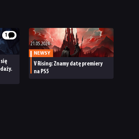
1
21.05.2024
NEWSY
 się
V Rising: Znamy datę premiery
daży.
na PS5