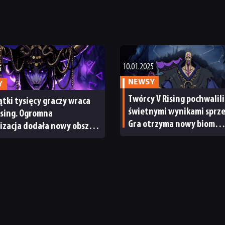
10.01.2025
5
NEWSY
Y
Twórcy V Rising pochwalili
ątki tysięcy graczy wraca
świetnymi wynikami sprze
ising. Ogromna
Gra otrzyma nowy biom
izacja dodała nowy obszar,
i dodatkowe tryby PvP
 i tryb areny