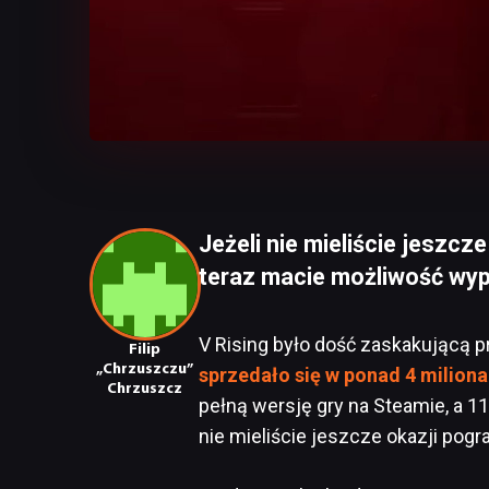
Jeżeli nie mieliście jeszc
teraz macie możliwość wy
V Rising było dość zaskakującą 
Filip
„Chrzuszczu”
sprzedało się w ponad 4 milion
Chrzuszcz
pełną wersję gry na Steamie, a 1
nie mieliście jeszcze okazji pog