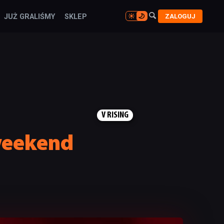

ZALOGUJ
JUŻ GRALIŚMY
SKLEP

V RISING
weekend