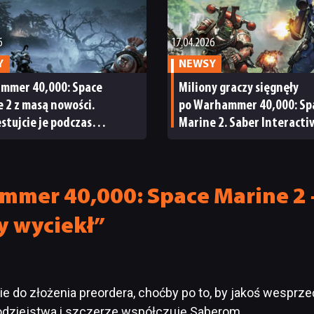
6
17.04.2026
Y
NEWSY
mmer 40,000: Space
Miliony graczy sięgnęły
 2 z masą nowości.
po Warhammer 40,000: Sp
stujcie je podczas
Marine 2. Saber Interacti
wego okresu próbnego
pochwaliło się nowymi wy
upcie po okazyjnej cenie
sprzedaży
mmer 40,000: Space Marine 2 –
ry wyciekł”
ie do złożenia preordera, choćby po to, by jakoś wesprz
odziejstwa i szczerze współczuję Saberom.