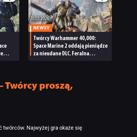
20.03.2026
NEWSY
Twórcy Warhammer 40,000:
ace
Space Marine 2 oddają pieniądze
ve
za nieudane DLC. Feralna
nikami
zawartość będzie teraz
dostępna za darmo
 Twórcy proszą,
eć twórców. Najwyżej gra okaże się