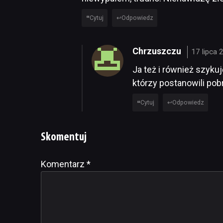
Cytuj
Odpowiedz
Chrzuszczu
17 lipca 
Ja też i również szyku
którzy postanowili pob
Cytuj
Odpowiedz
Skomentuj
Komentarz
Alternative:
*