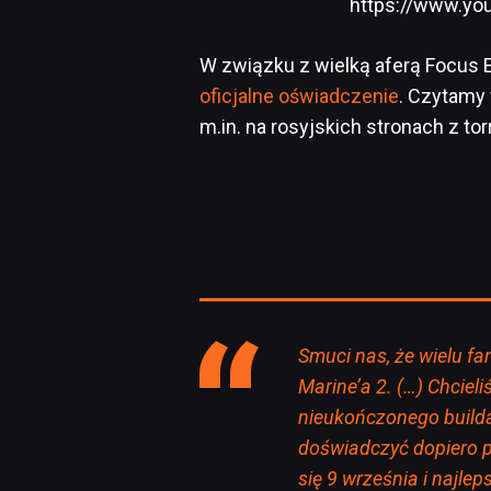
https://www.yo
W związku z wielką aferą Focus E
oficjalne oświadczenie
. Czytamy 
m.in. na rosyjskich stronach z to
Smuci nas, że wielu f
Marine’a 2. (…) Chciel
nieukończonego builda i
doświadczyć dopiero pr
się 9 września i najl