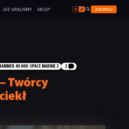

ZALOGUJ
JUŻ GRALIŚMY
SKLEP

AMMER 40 000: SPACE MARINE 2
2
– Twórcy
ciekł