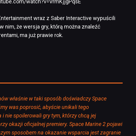
utube.com/watch?v=VrmKjjgPqsE
ntertainment wraz z Saber Interactive wypuścili
w nim, że wersja gry, którą można znaleźć
rrentami, ma już prawie rok.
anów właśnie w taki sposób doświadczy Space
iśmy was poprosić, abyście unikali tego
 nie spoilerowali gry tym, którzy chcą jej
zy okazji oficjalnej premiery. Space Marine 2 pojawi
epszym sposobem na okazanie wsparcia jest zagranie