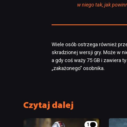
w niego tak, jak powinn
Wiele osób ostrzega również prz
skradzionej wersji gry. Może w 
a gdy coś waży 75 GB i zawiera ty
„zakażonego” osobnika.
Czytaj dalej
1