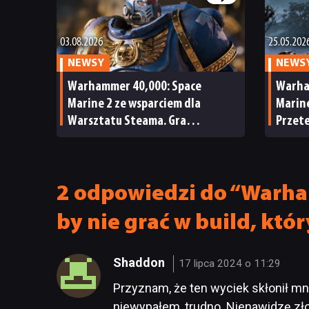
03.08.2026
25.05.202
NEWSY
NEWS
Warhammer 40,000: Space
Warha
Marine 2 ze wsparciem dla
Marine
Warsztatu Steama. Gra
Przete
doczekała się 2 sympatycznych
darmo
aktualizacji
albo k
2 odpowiedzi do “Warha
by nie grać w build, któ
Shaddon
17 lipca 2024 o 11:29
Przyznam, że ten wyciek skłonił mn
niewypałem, trudno. Nienawidzę zł